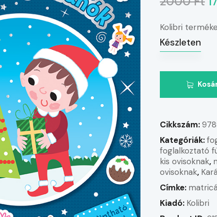
2000 Ft
1
Kolibri termé
Készleten
Kosá
Cikkszám:
978
Kategóriák:
fo
foglalkoztató 
kis ovisoknak
,
ovisoknak
,
Kar
Címke:
matricá
Kiadó:
Kolibri