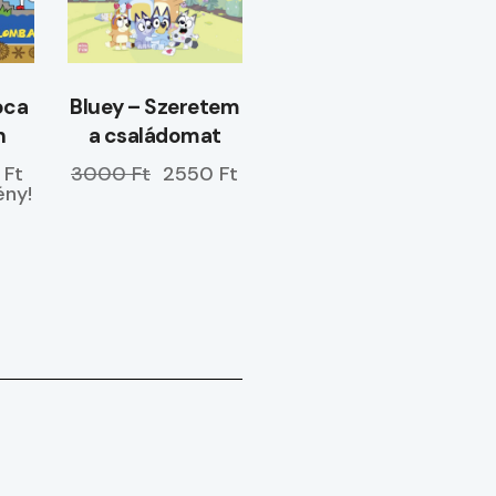
óca
Bluey – Szeretem
n
a családomat
 Ft
3000 Ft
2550 Ft
ny!