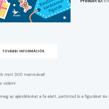
Product ID:
61
TOVÁBBI INFORMÁCIÓK
öbb mint 300 matricával!
s vidám!
eg az ajándékokat a fa alatt, pattintsd ki a figurákat és 