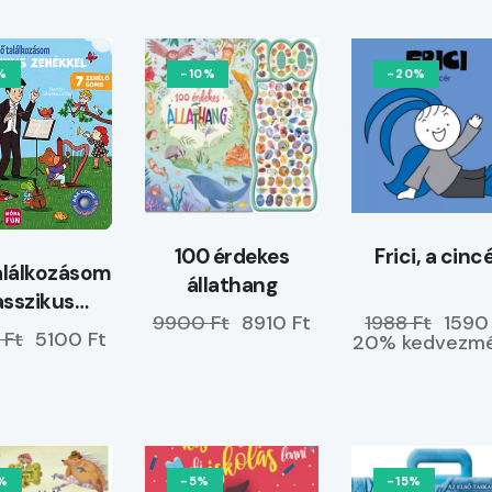
%
-10%
-20%
100 érdekes
Frici, a cinc
alálkozásom
állathang
asszikus
9900 Ft
8910 Ft
1988 Ft
1590
enékkel
 Ft
5100 Ft
20% kedvezmé
%
-5%
-15%