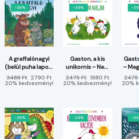
-20%
-20%
-2
A graffalónagyi
Gaston, a kis
Gasto
(belül puha lapos)
unikornis – Nem
– Me
–
hagyom magam
3488 Ft
2790 Ft
2475 Ft
1980 Ft
2475
ELŐRENDELHETŐ
20% kedvezmény!
20% kedvezmény!
20% k
-20%
-20%
-2