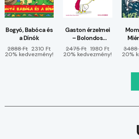
Bogyó, Babóca és
Gaston érzelmei
Momó
a Dínók
– Bolondos
Miér
kedvemben
tenge
2888 Ft
2310 Ft
2475 Ft
1980 Ft
3488 
vagyok
20% kedvezmény!
20% kedvezmény!
20% k