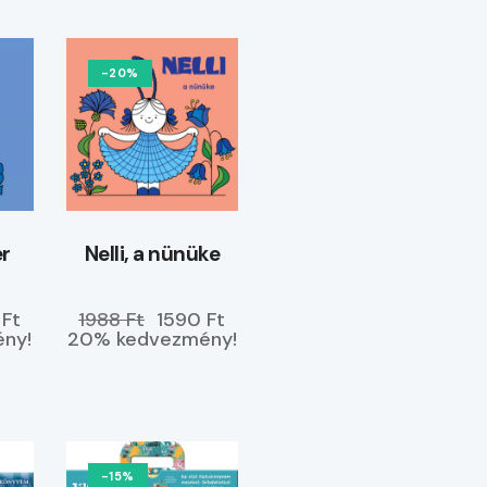
-20%
ér
Nelli, a nünüke
 Ft
1988 Ft
1590 Ft
ny!
20% kedvezmény!
-15%