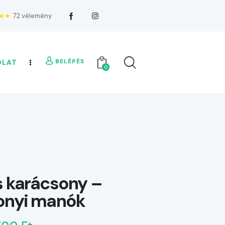
★★
72 vélemény
BELÉPÉS
OLAT
0
s karácsony –
onyi manók