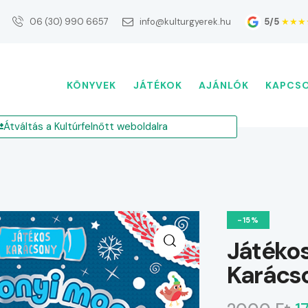
5/5
★★★
06 (30) 990 6657
info@kulturgyerek.hu
KÖNYVEK
JÁTÉKOK
AJÁNLÓK
KAPCS
Átváltás a Kultúrfelnőtt weboldalra
-15%
Játéko
Karács