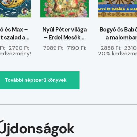
 és Max –
Nyúl Péter világa
Bogyó és Bab
t szalad a
– Erdei Mesék –
a malomba
r a partra?
ELŐRENDELHETŐ
Ft
2790 Ft
7989 Ft
7190 Ft
2888 Ft
2310
edvezmény!
20% kedvezmé
További népszerű könyvek
Újdonságok