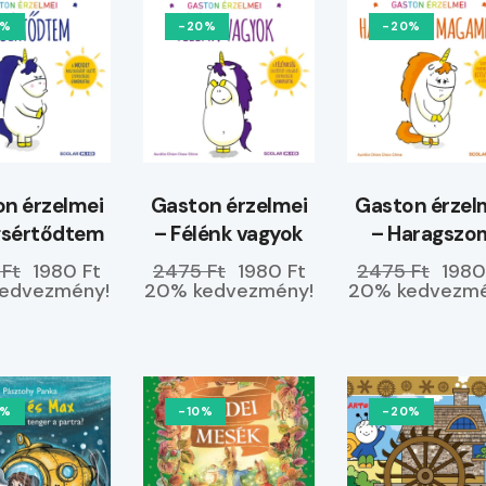
0%
-20%
-20%
n érzelmei
Gaston érzelmei
Gaston érzel
gsértődtem
– Félénk vagyok
– Haragszo
magamra
 Ft
1980 Ft
2475 Ft
1980 Ft
2475 Ft
1980
edvezmény!
20% kedvezmény!
20% kedvezmé
0%
-10%
-20%