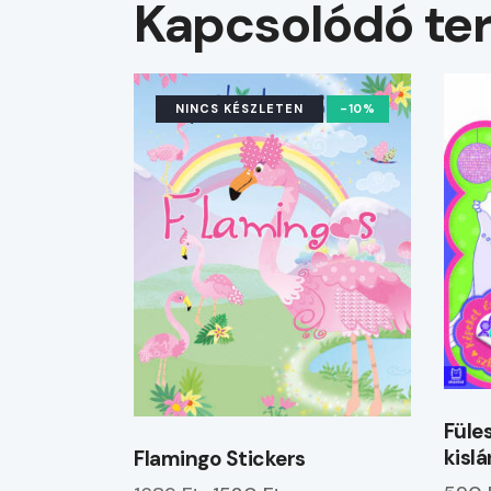
Kapcsolódó te
NINCS KÉSZLETEN
-10%
Füles
kisl
Flamingo Stickers