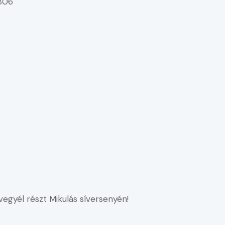
806
vegyél részt Mikulás síversenyén!