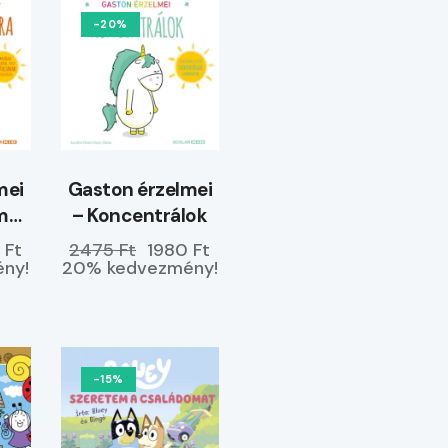
-20%
mei
Gaston érzelmei
m
– Koncentrálok
 Ft
2475 Ft
1980 Ft
ny!
20% kedvezmény!
-15%