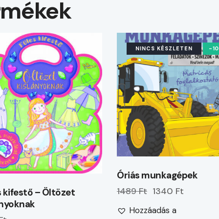
rmékek
NINCS KÉSZLETEN
-1
Óriás munkagépek
1489 Ft
1340 Ft
 kifestő – Öltözet
ányoknak
Hozzáadás a