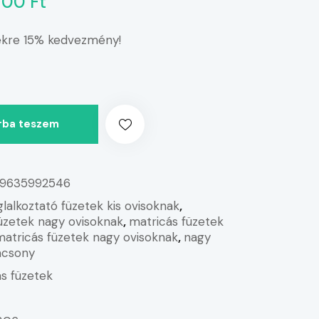
700 Ft
kekre 15% kedvezmény!
rba teszem
9635992546
glalkoztató füzetek kis ovisoknak
,
füzetek nagy ovisoknak
,
matricás füzetek
matricás füzetek nagy ovisoknak
,
nagy
ácsony
s füzetek