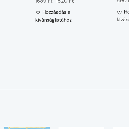
590 
1689 Ft
1520 Ft
Ho
Hozzáadás a
kíván
kívánságlistához