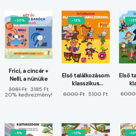
-20%
-15%
-15
Frici, a cincér +
Első t
Első találkozásom
Nelli, a nünüke
kl
klasszikus
3981 Ft
3185 Ft
z
hangszerekkel
6000
6000 Ft
5100 Ft
20% kedvezmény!
-5%
-10%
-10