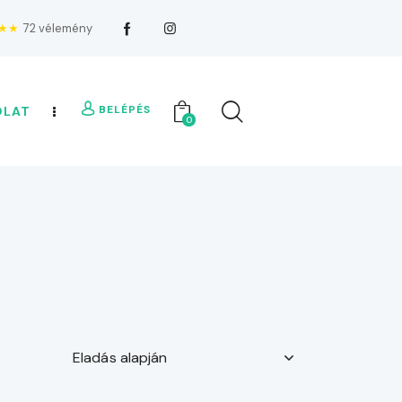
★★
72 vélemény
BELÉPÉS
OLAT
0