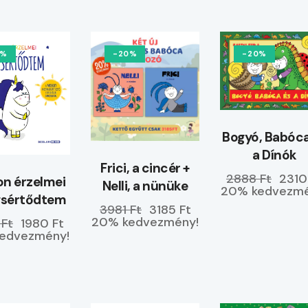
0%
-20%
-20%
Bogyó, Babóca
a Dínók
Frici, a cincér +
2888 Ft
2310
n érzelmei
Nelli, a nünüke
20% kedvezmé
gsértődtem
3981 Ft
3185 Ft
20% kedvezmény!
 Ft
1980 Ft
edvezmény!