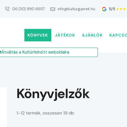
5/5
★★★
06 (30) 990 6657
info@kulturgyerek.hu
KÖNYVEK
JÁTÉKOK
AJÁNLÓK
KAPCS
Átváltás a Kultúrfelnőtt weboldalra
Könyvjelzők
1–12 termék, összesen 19 db