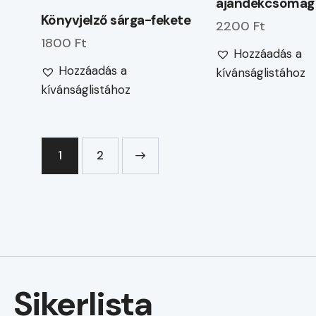
ajándékcsomag
Könyvjelző sárga-fekete
2200 Ft
1800 Ft
Hozzáadás a
Hozzáadás a
kívánságlistához
kívánságlistához
1
→
2
Sikerlista