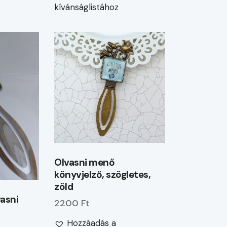
kívánságlistához
Olvasni menő
könyvjelző, szögletes,
zöld
vasni
2200 Ft
Hozzáadás a