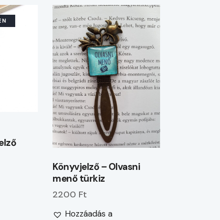
EN
elző
Könyvjelző – Olvasni
menő türkiz
2200 Ft
Hozzáadás a