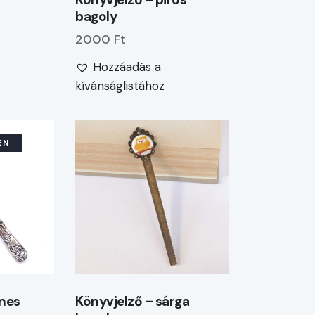
bagoly
2000 Ft
Hozzáadás a
kívánságlistához
EN
ínes
Könyvjelző – sárga