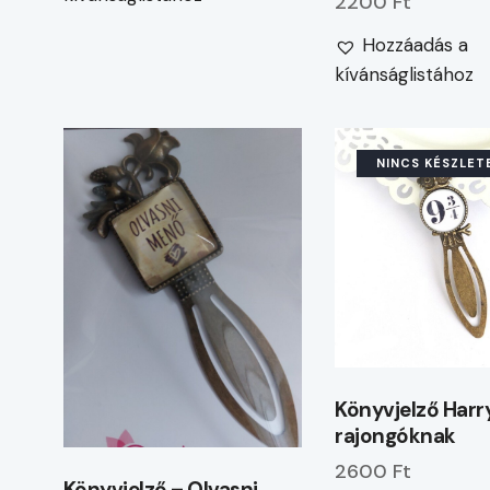
2200 Ft
Hozzáadás a
kívánságlistához
NINCS KÉSZLET
Könyvjelző Harr
rajongóknak
2600 Ft
Könyvjelző – Olvasni