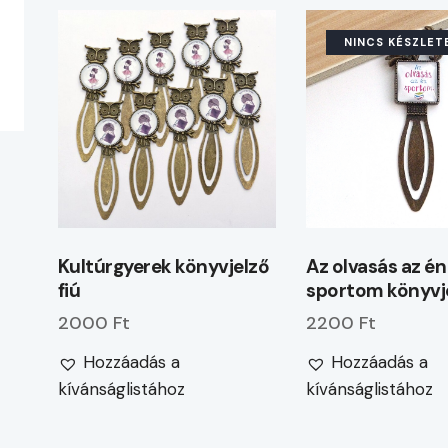
NINCS KÉSZLET
Kultúrgyerek könyvjelző
Az olvasás az én
fiú
sportom könyvj
2000 Ft
2200 Ft
Hozzáadás a
Hozzáadás a
kívánságlistához
kívánságlistához