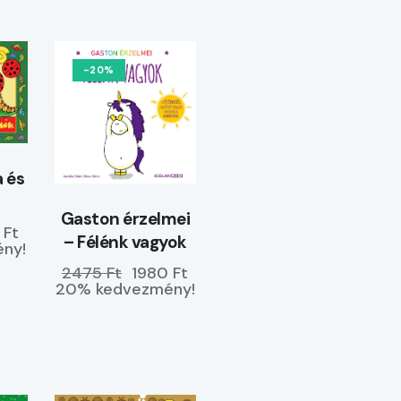
-20%
 és
Gaston érzelmei
 Ft
– Félénk vagyok
ny!
2475 Ft
1980 Ft
20% kedvezmény!