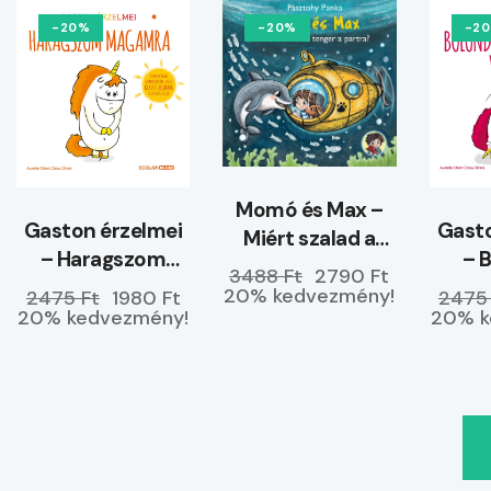
-20%
-20%
-2
Momó és Max –
Gaston érzelmei
Gasto
Miért szalad a
– Haragszom
– 
tenger a partra?
3488 Ft
2790 Ft
magamra
ke
20% kedvezmény!
2475 Ft
1980 Ft
2475
20% kedvezmény!
20% k