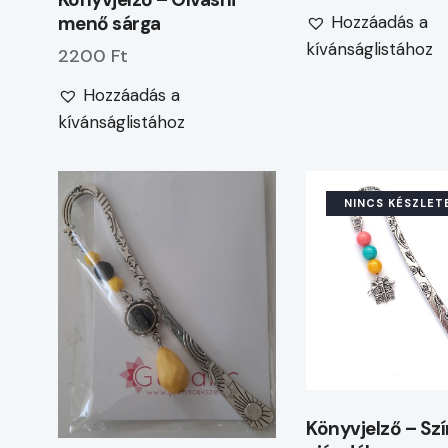
Hozzáadás a
menő sárga
kívánságlistához
2200 Ft
Hozzáadás a
kívánságlistához
NINCS KÉSZLET
Könyvjelző – Sz