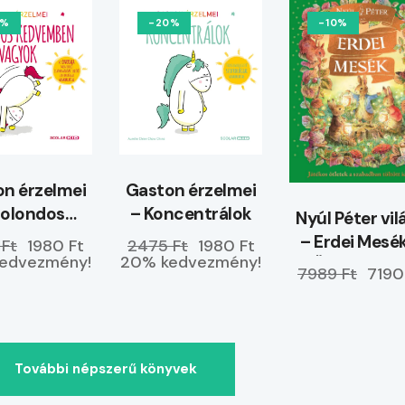
0%
-20%
-10%
n érzelmei
Gaston érzelmei
Bolondos
– Koncentrálok
Nyúl Péter vil
dvemben
– Erdei Mesé
 Ft
1980 Ft
2475 Ft
1980 Ft
vagyok
edvezmény!
20% kedvezmény!
ELŐRENDELH
7989 Ft
7190
További népszerű könyvek