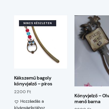
NINCS KÉSZLETEN
Kékszemű bagoly
könyvjelző – piros
2200 Ft
Könyvjelző – Ol
Hozzáadás a
menő barna
kívánságlistához