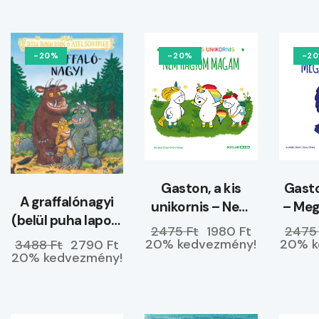
-20%
-20%
-2
Gaston, a kis
Gasto
A graffalónagyi
unikornis – Nem
– Me
(belül puha lapos)
hagyom magam
2475 Ft
1980 Ft
2475
–
20% kedvezmény!
20% k
3488 Ft
2790 Ft
ELŐRENDELHETŐ
20% kedvezmény!