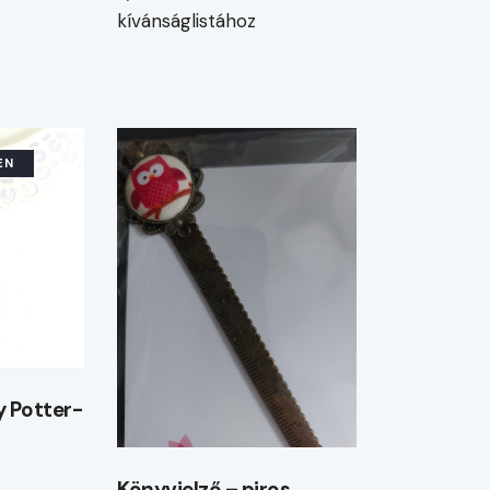
kívánságlistához
EN
y Potter-
Könyvjelző – piros