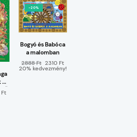
-20%
Bogyó és Babóca
a malomban
2888 Ft
2310 Ft
20% kedvezmény!
ága
k –
ETŐ
 Ft