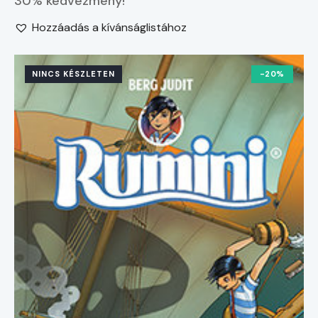
30% kedvezmény!
Hozzáadás a kívánságlistához
NINCS KÉSZLETEN
-20%