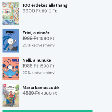
100 érdekes állathang
9900 Ft
8910 Ft
Frici, a cincér
1988 Ft
1590 Ft
20% kedvezmény!
Nelli, a nünüke
1988 Ft
1590 Ft
20% kedvezmény!
Marci kamaszodik
4589 Ft
4360 Ft