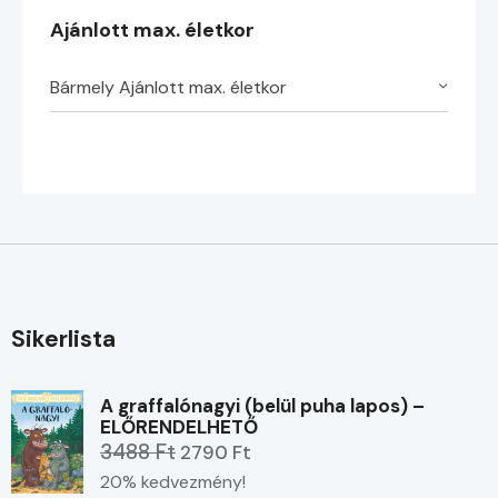
Ajánlott max. életkor
Bármely Ajánlott max. életkor
Sikerlista
A graffalónagyi (belül puha lapos) –
ELŐRENDELHETŐ
3488 Ft
2790 Ft
20% kedvezmény!