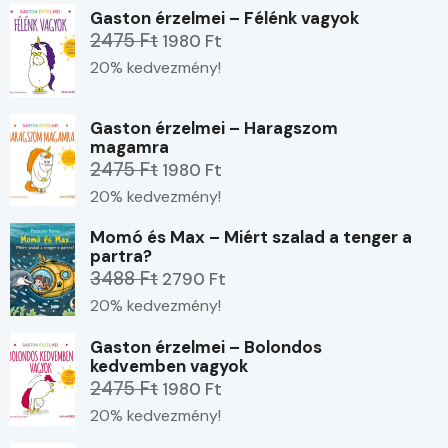
Gaston érzelmei – Félénk vagyok
2475 Ft
1980 Ft
20% kedvezmény!
Gaston érzelmei – Haragszom
magamra
2475 Ft
1980 Ft
20% kedvezmény!
Momó és Max – Miért szalad a tenger a
partra?
3488 Ft
2790 Ft
20% kedvezmény!
Gaston érzelmei – Bolondos
kedvemben vagyok
2475 Ft
1980 Ft
20% kedvezmény!