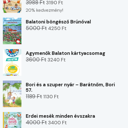
3988 Ft
3190 Ft
20% kedvezmény!
Balatoni böngésző Brúnóval
5000 Ft
4250 Ft
Agymenők Balaton kártyacsomag
3600 Ft
3240 Ft
Bori és a szuper nyár – Barátnőm, Bori
57.
1189 Ft
1130 Ft
Erdei mesék minden évszakra
4000 Ft
3400 Ft