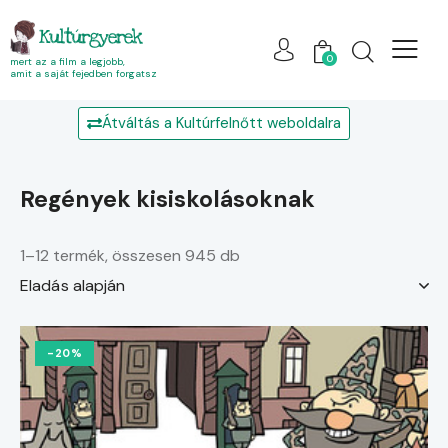
Kultúrgyerek
0
mert az a film a legjobb,
amit a saját fejedben forgatsz
Átváltás a Kultúrfelnőtt weboldalra
regények kisiskolásoknak
1–12 termék, összesen 945 db
-20%