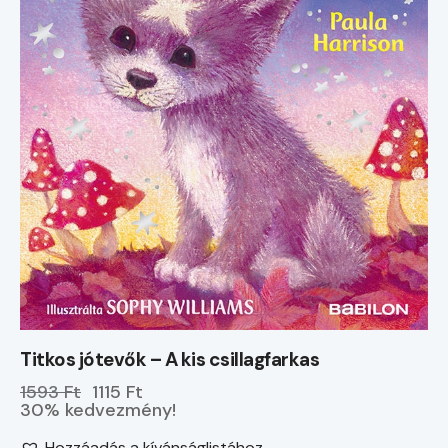
Titkos jótevők – A kis csillagfarkas
1593 Ft
1115 Ft
30% kedvezmény!
Hozzáadás a kívánságlistához