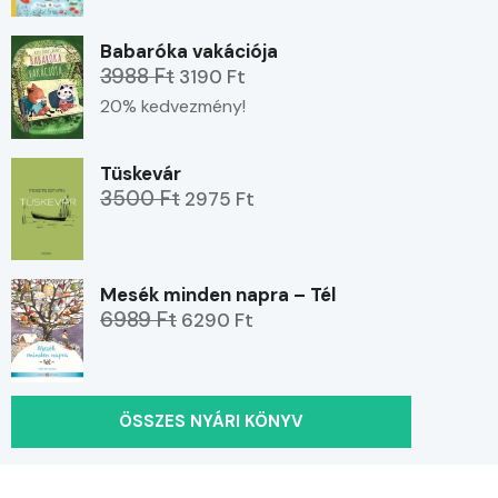
Babaróka vakációja
3988 Ft
3190 Ft
20% kedvezmény!
Tüskevár
3500 Ft
2975 Ft
Mesék minden napra – Tél
6989 Ft
6290 Ft
ÖSSZES NYÁRI KÖNYV