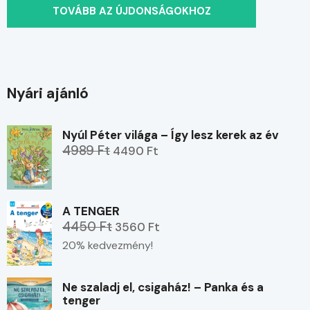
TOVÁBB AZ ÚJDONSÁGOKHOZ
Nyári ajánló
Nyúl Péter világa – Így lesz kerek az év
4989 Ft
4490 Ft
A TENGER
4450 Ft
3560 Ft
20% kedvezmény!
Ne szaladj el, csigaház! – Panka és a
tenger