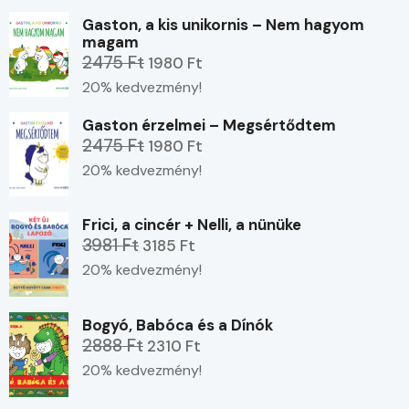
Gaston, a kis unikornis – Nem hagyom
magam
2475 Ft
1980 Ft
20% kedvezmény!
Gaston érzelmei – Megsértődtem
2475 Ft
1980 Ft
20% kedvezmény!
Frici, a cincér + Nelli, a nünüke
3981 Ft
3185 Ft
20% kedvezmény!
Bogyó, Babóca és a Dínók
2888 Ft
2310 Ft
20% kedvezmény!