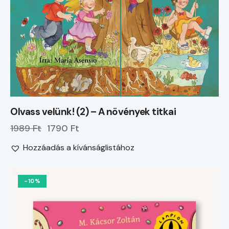
Olvass velünk! (2) – A növények titkai
1989 Ft
1790 Ft
Hozzáadás a kívánságlistához
-10%