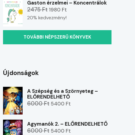
Gaston érzelmei – Koncentrálok
2475 Ft
1980 Ft
20% kedvezmény!
TOVÁBBI NÉPSZERŰ KÖNYVEK
Újdonságok
A Szépség és a Szörnyeteg –
ELŐRENDELHETŐ
6000 Ft
5400 Ft
Agymanók 2. – ELŐRENDELHETŐ
6000 Ft
5400 Ft