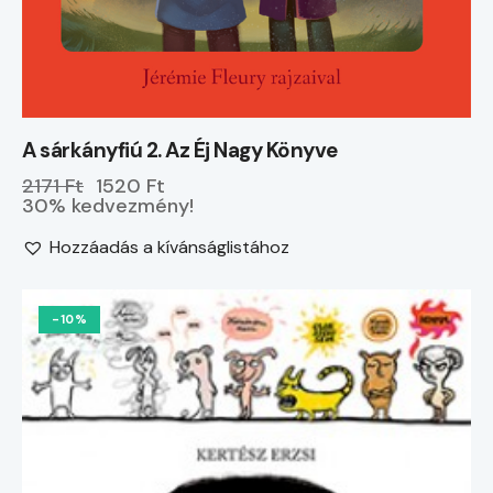
A sárkányfiú 2. Az Éj Nagy Könyve
2171 Ft
1520 Ft
30% kedvezmény!
Hozzáadás a kívánságlistához
-10%