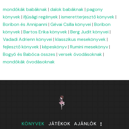
mondókák babáknak
|
dalok babáknak
|
pagony
könyvek
|
ifjúsági regények
|
ismeretterjesztő könyvek
|
Boribon és Annipanni
|
Gévai Csilla könyvei
|
Boribon
könyvek
|
Bartos Erika könyvek
|
Berg Judit könyvei
|
Vadadi Adrienn könyvei
|
klasszikus mesekönyvek
|
fejlesztő könyvek
|
képeskönyv
|
Rumini mesekönyv
|
Bogyó és Babóca összes
|
versek óvodásoknak
|
mondókák óvodásoknak
KÖNYVEK
JÁTÉKOK
AJÁNLÓK