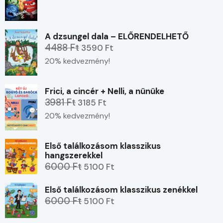
A dzsungel dala – ELŐRENDELHETŐ
4488 Ft
3590 Ft
20% kedvezmény!
Frici, a cincér + Nelli, a nünüke
3981 Ft
3185 Ft
20% kedvezmény!
Első találkozásom klasszikus
hangszerekkel
6000 Ft
5100 Ft
Első találkozásom klasszikus zenékkel
6000 Ft
5100 Ft