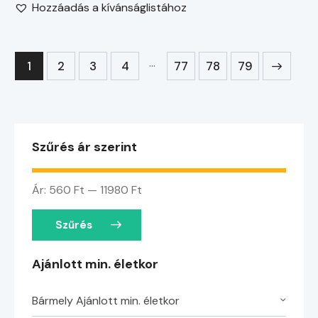
Hozzáadás a kívánságlistához
…
1
2
3
4
77
→
78
79
Szűrés ár szerint
Ár:
560 Ft
—
11980 Ft
Szűrés
Ajánlott min. életkor
Bármely Ajánlott min. életkor