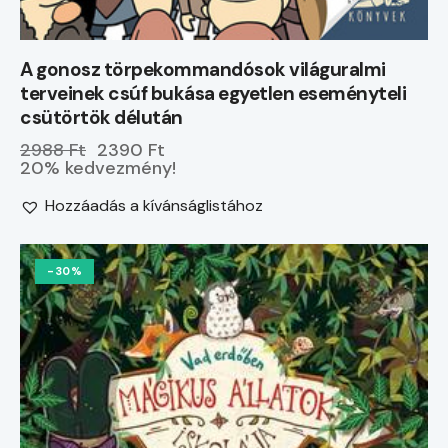
A gonosz törpekommandósok világuralmi
terveinek csúf bukása egyetlen eseményteli
csütörtök délután
2988 Ft
2390 Ft
20% kedvezmény!
Hozzáadás a kívánságlistához
-30%