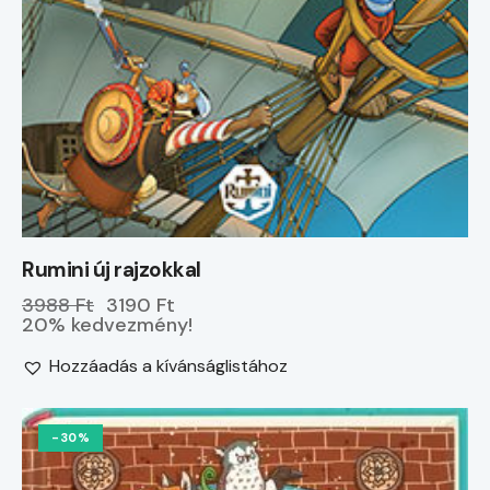
Rumini új rajzokkal
3988 Ft
3190 Ft
20% kedvezmény!
Hozzáadás a kívánságlistához
-30%