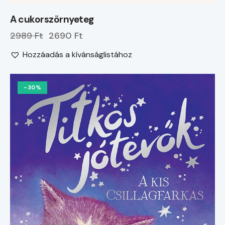
A cukorszörnyeteg
2989 Ft
2690 Ft
Hozzáadás a kívánságlistához
-30%