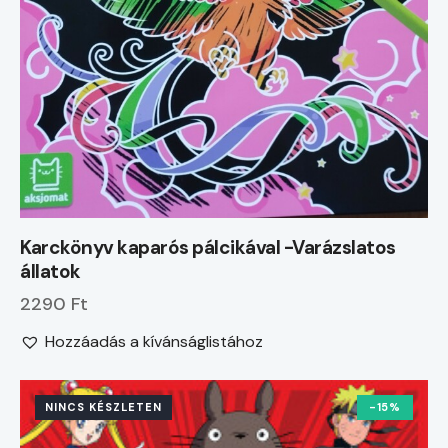
Karckönyv kaparós pálcikával -Varázslatos
állatok
2290 Ft
Hozzáadás a kívánságlistához
NINCS KÉSZLETEN
-15%