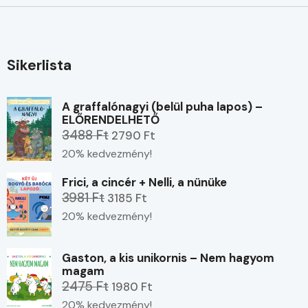
Sikerlista
A graffalónagyi (belül puha lapos) –
ELŐRENDELHETŐ
3488 Ft
2790 Ft
20% kedvezmény!
Frici, a cincér + Nelli, a nünüke
3981 Ft
3185 Ft
20% kedvezmény!
Gaston, a kis unikornis – Nem hagyom
magam
2475 Ft
1980 Ft
20% kedvezmény!