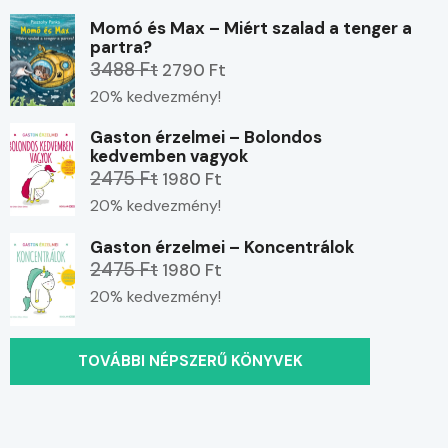
Momó és Max – Miért szalad a tenger a
partra?
3488 Ft
2790 Ft
20% kedvezmény!
Gaston érzelmei – Bolondos
kedvemben vagyok
2475 Ft
1980 Ft
20% kedvezmény!
Gaston érzelmei – Koncentrálok
2475 Ft
1980 Ft
20% kedvezmény!
TOVÁBBI NÉPSZERŰ KÖNYVEK