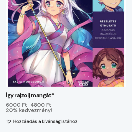
Így rajzolj mangát*
6000 Ft
4800 Ft
20% kedvezmény!
Hozzáadás a kívánságlistához