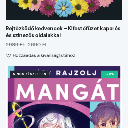
Rejtőzködő kedvencek – Kifestőfüzet kaparós
és színezős oldalakkal
2989 Ft
2690 Ft
Hozzáadás a kívánságlistához
NINCS KÉSZLETEN
-20%