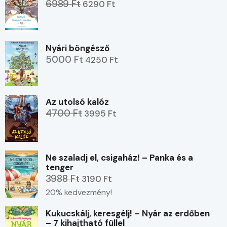
6989 Ft
6290 Ft
Nyári böngésző
5000 Ft
4250 Ft
Az utolsó kalóz
4700 Ft
3995 Ft
Ne szaladj el, csigaház! – Panka és a
tenger
3988 Ft
3190 Ft
20% kedvezmény!
Kukucskálj, keresgélj! – Nyár az erdőben
– 7 kihajtható füllel