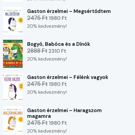
Gaston érzelmei – Megsértődtem
2475 Ft
1980 Ft
20% kedvezmény!
Bogyó, Babóca és a Dínók
2888 Ft
2310 Ft
20% kedvezmény!
Gaston érzelmei – Félénk vagyok
2475 Ft
1980 Ft
20% kedvezmény!
Gaston érzelmei – Haragszom
magamra
2475 Ft
1980 Ft
20% kedvezmény!