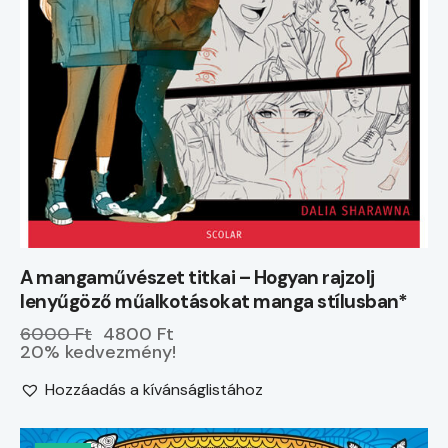
A mangaművészet titkai – Hogyan rajzolj
lenyűgöző műalkotásokat manga stílusban*
6000 Ft
4800 Ft
20% kedvezmény!
Hozzáadás a kívánságlistához