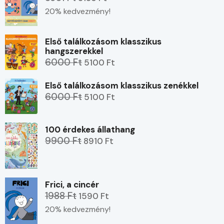
20% kedvezmény!
Első találkozásom klasszikus
hangszerekkel
6000 Ft
5100 Ft
Első találkozásom klasszikus zenékkel
6000 Ft
5100 Ft
100 érdekes állathang
9900 Ft
8910 Ft
Frici, a cincér
1988 Ft
1590 Ft
20% kedvezmény!