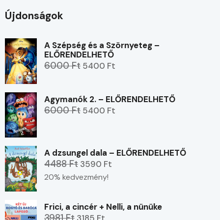
Újdonságok
A Szépség és a Szörnyeteg –
ELŐRENDELHETŐ
6000 Ft
5400 Ft
Agymanók 2. – ELŐRENDELHETŐ
6000 Ft
5400 Ft
A dzsungel dala – ELŐRENDELHETŐ
4488 Ft
3590 Ft
20% kedvezmény!
Frici, a cincér + Nelli, a nünüke
3981 Ft
3185 Ft