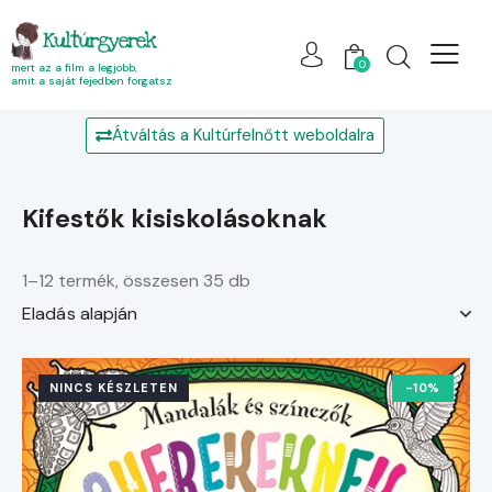
Kultúrgyerek
0
mert az a film a legjobb,
amit a saját fejedben forgatsz
Átváltás a Kultúrfelnőtt weboldalra
kifestők kisiskolásoknak
1–12 termék, összesen 35 db
NINCS KÉSZLETEN
-10%