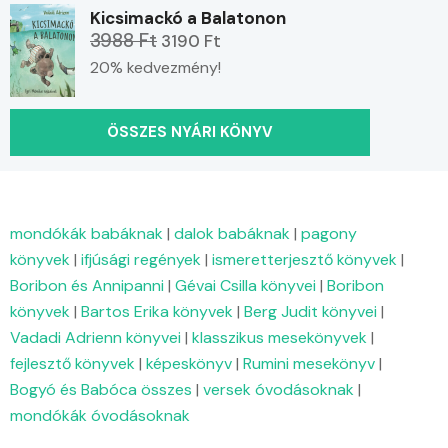
Kicsimackó a Balatonon
3988 Ft
3190 Ft
20% kedvezmény!
ÖSSZES NYÁRI KÖNYV
mondókák babáknak
|
dalok babáknak
|
pagony
könyvek
|
ifjúsági regények
|
ismeretterjesztő könyvek
|
Boribon és Annipanni
|
Gévai Csilla könyvei
|
Boribon
könyvek
|
Bartos Erika könyvek
|
Berg Judit könyvei
|
Vadadi Adrienn könyvei
|
klasszikus mesekönyvek
|
fejlesztő könyvek
|
képeskönyv
|
Rumini mesekönyv
|
Bogyó és Babóca összes
|
versek óvodásoknak
|
mondókák óvodásoknak