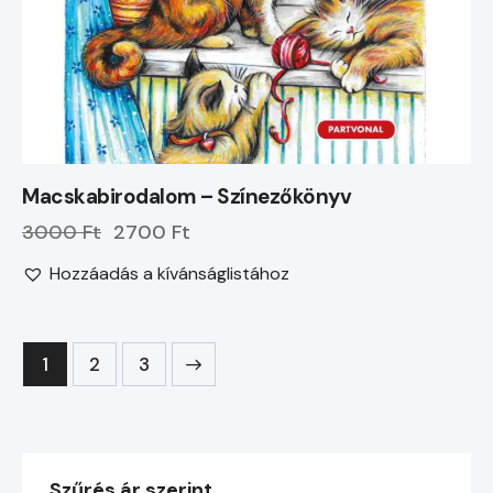
Macskabirodalom – Színezőkönyv
3000 Ft
2700 Ft
Hozzáadás a kívánságlistához
1
→
2
3
Szűrés ár szerint