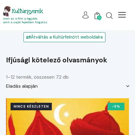
Kultúrgyerek
0
mert az a film a legjobb,
amit a saját fejedben forgatsz
Átváltás a Kultúrfelnőtt weboldalra
ifjúsági kötelező olvasmányok
1–12 termék, összesen 72 db
NINCS KÉSZLETEN
-5%