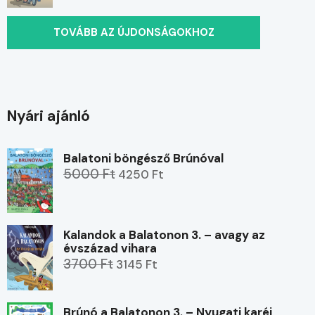
TOVÁBB AZ ÚJDONSÁGOKHOZ
Nyári ajánló
Balatoni böngésző Brúnóval
5000 Ft
4250 Ft
Kalandok a Balatonon 3. – avagy az
évszázad vihara
3700 Ft
3145 Ft
Brúnó a Balatonon 3. – Nyugati karéj