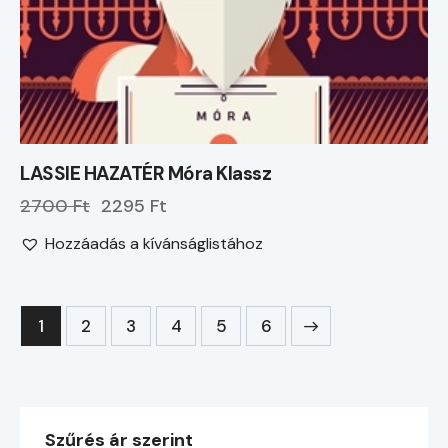
LASSIE HAZATÉR Móra Klassz
2700 Ft
2295 Ft
Hozzáadás a kívánságlistához
1
2
3
4
→
5
6
Szűrés ár szerint