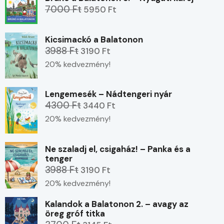
7000 Ft
5950 Ft
Kicsimackó a Balatonon
3988 Ft
3190 Ft
20% kedvezmény!
Lengemesék – Nádtengeri nyár
4300 Ft
3440 Ft
20% kedvezmény!
Ne szaladj el, csigaház! – Panka és a
tenger
3988 Ft
3190 Ft
20% kedvezmény!
Kalandok a Balatonon 2. – avagy az
öreg gróf titka