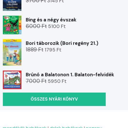
3700 Ft
3145 Ft
Bing és a négy évszak
6000 Ft
5100 Ft
Bori táborozik (Bori regény 21.)
1889 Ft
1795 Ft
Brúnó a Balatonon 1. Balaton-felvidék
7000 Ft
5950 Ft
ÖSSZES NYÁRI KÖNYV