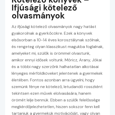
Ifjúsági kötelező
olvasmányok
Az ifjúsági kötelező olvasmányok nagy hatást
gyakorolnak a gyerkőcökre. Ezek a könyvek
elsősorban a 10-14 éves korosztálynak szólnak,
és rengeteg olyan klasszikust magukba foglalnak,
amelyeket mi, szülők is örömmel olvastunk,
amikor ennyi idősek voltunk. Móricz, Arany, Jókai
és a többi nagy szerzőnk halhatatlan alkotásai
lényeges mérföldköveket jelentenek a gyermekek
életében. Fontos azonban arra ügyelni, hogy
szemünk fénye ne kötelező, letudandó rosszként
tekintsen ezen művek elolvasására, hanem
örömét lelje bennük. Ebben a szülők felelőssége
megkérdőjelezhetetlen, hiszen sokszor fenn kell
tartaniuk a gyermekük motivációját, vagy olyan