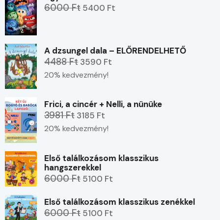
6000 Ft
5400 Ft
A dzsungel dala – ELŐRENDELHETŐ
4488 Ft
3590 Ft
20% kedvezmény!
Frici, a cincér + Nelli, a nünüke
3981 Ft
3185 Ft
20% kedvezmény!
Első találkozásom klasszikus
hangszerekkel
6000 Ft
5100 Ft
Első találkozásom klasszikus zenékkel
6000 Ft
5100 Ft