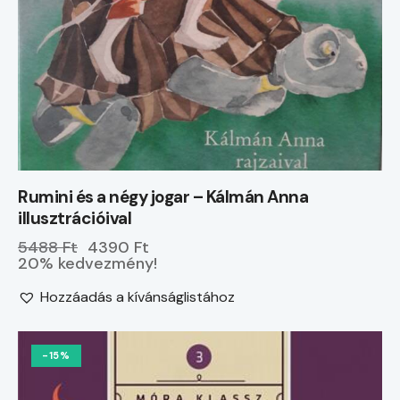
Rumini és a négy jogar – Kálmán Anna
illusztrációival
5488 Ft
4390 Ft
20% kedvezmény!
Hozzáadás a kívánságlistához
-15%