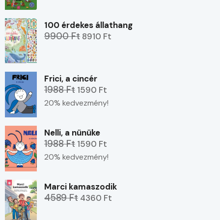
100 érdekes állathang
9900 Ft
8910 Ft
Frici, a cincér
1988 Ft
1590 Ft
20% kedvezmény!
Nelli, a nünüke
1988 Ft
1590 Ft
20% kedvezmény!
Marci kamaszodik
4589 Ft
4360 Ft