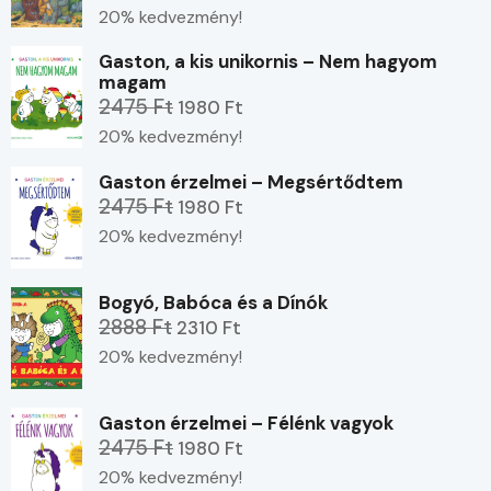
20% kedvezmény!
Gaston, a kis unikornis – Nem hagyom
magam
2475 Ft
1980 Ft
20% kedvezmény!
Gaston érzelmei – Megsértődtem
2475 Ft
1980 Ft
20% kedvezmény!
Bogyó, Babóca és a Dínók
2888 Ft
2310 Ft
20% kedvezmény!
Gaston érzelmei – Félénk vagyok
2475 Ft
1980 Ft
20% kedvezmény!