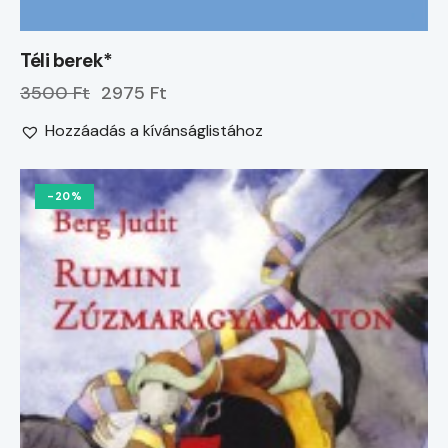
Téli berek*
3500 Ft
2975 Ft
Hozzáadás a kívánságlistához
-20%