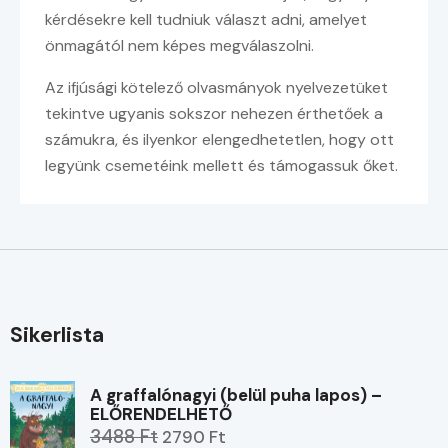
kérdésekre kell tudniuk választ adni, amelyet
önmagától nem képes megválaszolni.
Az ifjúsági kötelező olvasmányok nyelvezetüket
tekintve ugyanis sokszor nehezen érthetőek a
számukra, és ilyenkor elengedhetetlen, hogy ott
legyünk csemetéink mellett és támogassuk őket.
Sikerlista
A graffalónagyi (belül puha lapos) –
ELŐRENDELHETŐ
3488 Ft
2790 Ft