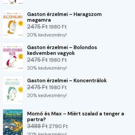
Gaston érzelmei – Haragszom
magamra
2475 Ft
1980 Ft
20% kedvezmény!
Gaston érzelmei – Bolondos
kedvemben vagyok
2475 Ft
1980 Ft
20% kedvezmény!
Gaston érzelmei – Koncentrálok
2475 Ft
1980 Ft
20% kedvezmény!
Momó és Max – Miért szalad a tenger a
partra?
3488 Ft
2790 Ft
20% kedvezmény!