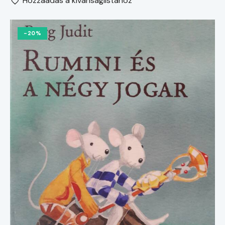
Hozzáadás a kívánságlistához
-20%