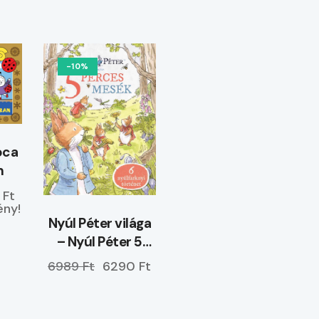
-10%
óca
n
 Ft
ny!
Nyúl Péter világa
– Nyúl Péter 5
perces mesék –
6989 Ft
6290 Ft
ELŐRENDELHETŐ