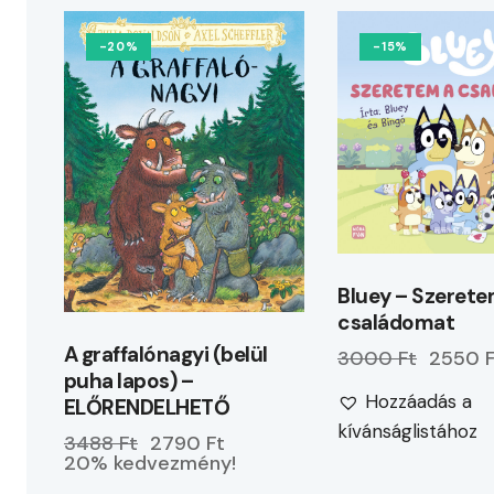
-20%
-15%
Bluey – Szerete
családomat
A graffalónagyi (belül
3000 Ft
2550 F
puha lapos) –
Hozzáadás a
ELŐRENDELHETŐ
kívánságlistához
3488 Ft
2790 Ft
20% kedvezmény!