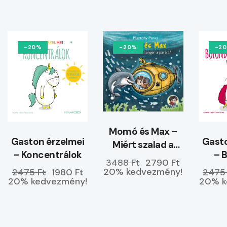
-20%
-20%
-2
Momó és Max –
Gaston érzelmei
Gasto
Miért szalad a
– Koncentrálok
– 
tenger a partra?
3488 Ft
2790 Ft
ke
20% kedvezmény!
2475 Ft
1980 Ft
2475
20% kedvezmény!
20% k