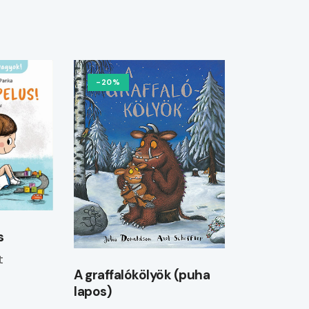
-20%
s
t
A graffalókölyök (puha
lapos)