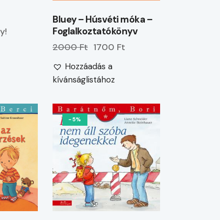
Bluey – Húsvéti móka –
Foglalkoztatókönyv
y!
2000 Ft
1700 Ft
Hozzáadás a
kívánságlistához
-5%