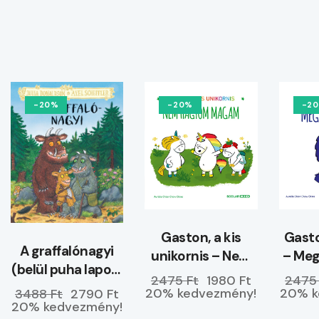
-20%
-20%
-2
Gaston, a kis
Gasto
A graffalónagyi
unikornis – Nem
– Me
(belül puha lapos)
hagyom magam
2475 Ft
1980 Ft
2475
–
20% kedvezmény!
20% k
3488 Ft
2790 Ft
ELŐRENDELHETŐ
20% kedvezmény!