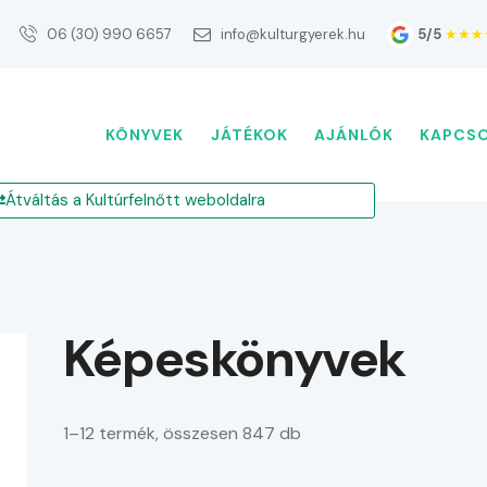
5/5
★★★
06 (30) 990 6657
info@kulturgyerek.hu
KÖNYVEK
JÁTÉKOK
AJÁNLÓK
KAPCS
Átváltás a Kultúrfelnőtt weboldalra
képeskönyvek
1–12 termék, összesen 847 db