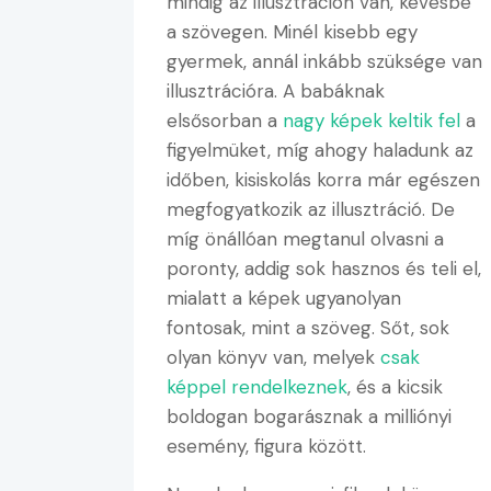
mindig az illusztráción van, kevésbé
a szövegen. Minél kisebb egy
gyermek, annál inkább szüksége van
illusztrációra. A babáknak
elsősorban a
nagy képek keltik fel
a
figyelmüket, míg ahogy haladunk az
időben, kisiskolás korra már egészen
megfogyatkozik az illusztráció. De
míg önállóan megtanul olvasni a
poronty, addig sok hasznos és teli el,
mialatt a képek ugyanolyan
fontosak, mint a szöveg. Sőt, sok
olyan könyv van, melyek
csak
képpel rendelkeznek
, és a kicsik
boldogan bogarásznak a milliónyi
esemény, figura között.