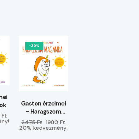
-20%
mei
Gaston érzelmei
yok
– Haragszom
 Ft
magamra
ny!
2475 Ft
1980 Ft
20% kedvezmény!