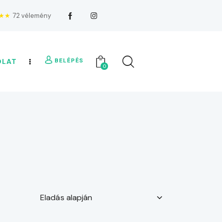
★★
72 vélemény
BELÉPÉS
OLAT
0