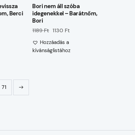
evissza
Bori nem áll szóba
om, Berci
idegenekkel – Barátnőm,
Bori
1189 Ft
1130 Ft
Hozzáadás a
kívánságlistához
71