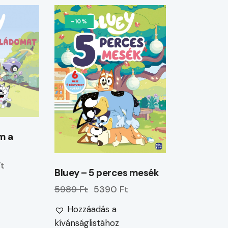
-10%
m a
t
Bluey – 5 perces mesék
5989 Ft
5390 Ft
Hozzáadás a
kívánságlistához