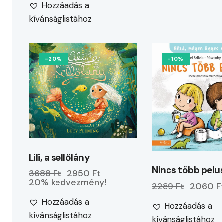
Hozzáadás a
kívánságlistához
-20%
-10%
Lili, a sellőlány
Nincs több pelu
3688 Ft
2950 Ft
20% kedvezmény!
2289 Ft
2060 F
Hozzáadás a
Hozzáadás a
kívánságlistához
kívánságlistához