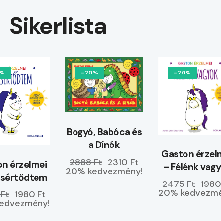
Sikerlista
0%
-20%
-20%
Bogyó, Babóca és
a Dínók
Gaston érzel
2888 Ft
2310 Ft
n érzelmei
– Félénk vag
20% kedvezmény!
gsértődtem
2475 Ft
1980
20% kedvezmé
 Ft
1980 Ft
edvezmény!