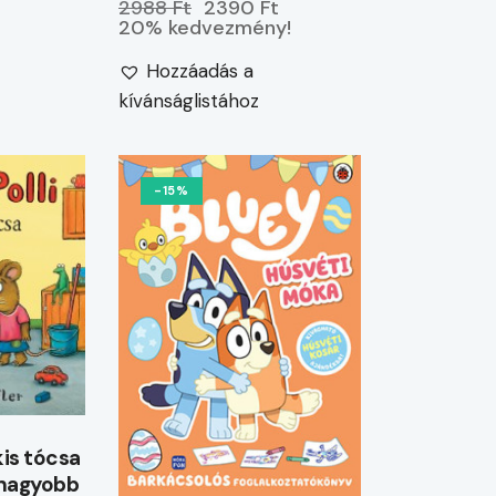
2988 Ft
2390 Ft
20% kedvezmény!
Hozzáadás a
kívánságlistához
-15%
 kis tócsa
 nagyobb