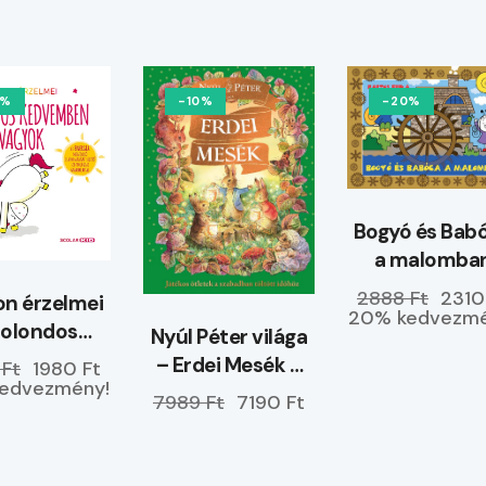
0%
-10%
-20%
Bogyó és Bab
a malomba
2888 Ft
2310
n érzelmei
20% kedvezmé
Bolondos
Nyúl Péter világa
dvemben
– Erdei Mesék –
 Ft
1980 Ft
vagyok
edvezmény!
ELŐRENDELHETŐ
7989 Ft
7190 Ft