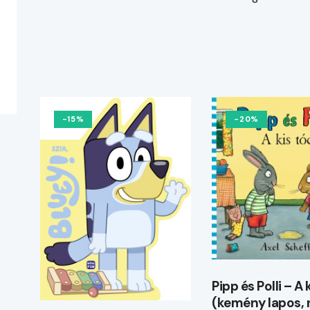
-15%
-20%
Pipp és Polli – A
(kemény lapos,