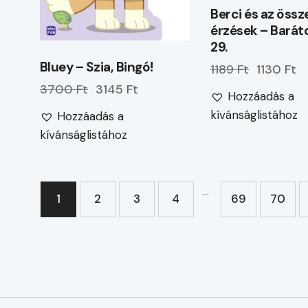
Berci és az össz
érzések – Barát
29.
Bluey – Szia, Bingó!
1189 Ft
1130 Ft
3700 Ft
3145 Ft
Hozzáadás a
kívánságlistához
Hozzáadás a
kívánságlistához
…
1
2
3
4
69
70
→