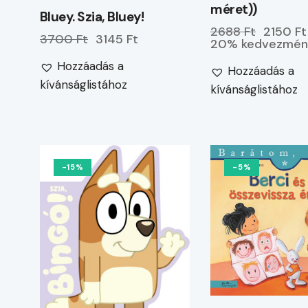
méret))
Bluey. Szia, Bluey!
2688 Ft
2150 Ft
3700 Ft
3145 Ft
20% kedvezmén
Hozzáadás a
Hozzáadás a
kívánságlistához
kívánságlistához
-15%
-5%