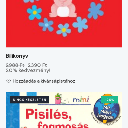
Bilikönyv
2988 Ft
2390 Ft
20% kedvezmény!
Hozzáadás a kívánságlistához
NINCS KÉSZLETEN
-20%