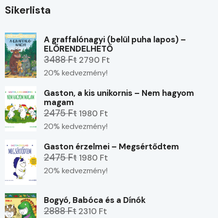
Sikerlista
A graffalónagyi (belül puha lapos) –
ELŐRENDELHETŐ
3488 Ft
2790 Ft
20% kedvezmény!
Gaston, a kis unikornis – Nem hagyom
magam
2475 Ft
1980 Ft
20% kedvezmény!
Gaston érzelmei – Megsértődtem
2475 Ft
1980 Ft
20% kedvezmény!
Bogyó, Babóca és a Dínók
2888 Ft
2310 Ft