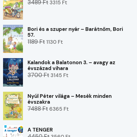
3489 Ft
3315 Ft
Bori és a szuper nyár – Barátnőm, Bori
57.
1189 Ft
1130 Ft
Kalandok a Balatonon 3. – avagy az
évszázad vihara
3700 Ft
3145 Ft
Nyúl Péter világa – Mesék minden
évszakra
7488 Ft
6365 Ft
A TENGER
4450 Ft
3560 Ft