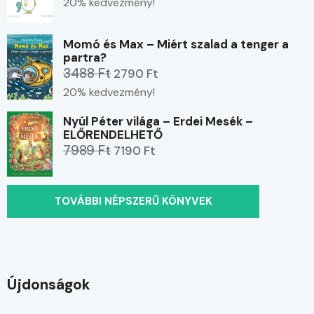
20% kedvezmény!
Momó és Max – Miért szalad a tenger a
partra?
3488 Ft
2790 Ft
20% kedvezmény!
Nyúl Péter világa – Erdei Mesék –
ELŐRENDELHETŐ
7989 Ft
7190 Ft
TOVÁBBI NÉPSZERŰ KÖNYVEK
Újdonságok