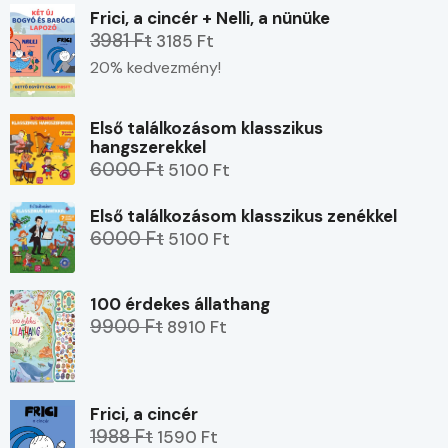
Frici, a cincér + Nelli, a nünüke
3981 Ft
3185 Ft
20% kedvezmény!
Első találkozásom klasszikus
hangszerekkel
6000 Ft
5100 Ft
Első találkozásom klasszikus zenékkel
6000 Ft
5100 Ft
100 érdekes állathang
9900 Ft
8910 Ft
Frici, a cincér
1988 Ft
1590 Ft