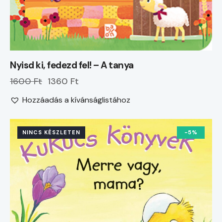
Nyisd ki, fedezd fel! – A tanya
1600 Ft
1360 Ft
Hozzáadás a kívánságlistához
NINCS KÉSZLETEN
-5%