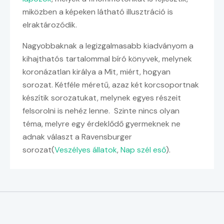
miközben a képeken látható illusztráció is
elraktározódik.
Nagyobbaknak a legizgalmasabb kiadványom a
kihajthatós tartalommal bíró könyvek, melynek
koronázatlan királya a Mit, miért, hogyan
sorozat. Kétféle méretű, azaz két korcsoportnak
készítik sorozatukat, melynek egyes részeit
felsorolni is nehéz lenne. Szinte nincs olyan
téma, melyre egy érdeklődő gyermeknek ne
adnak választ a Ravensburger
sorozat(
Veszélyes állatok
,
Nap szél eső
).