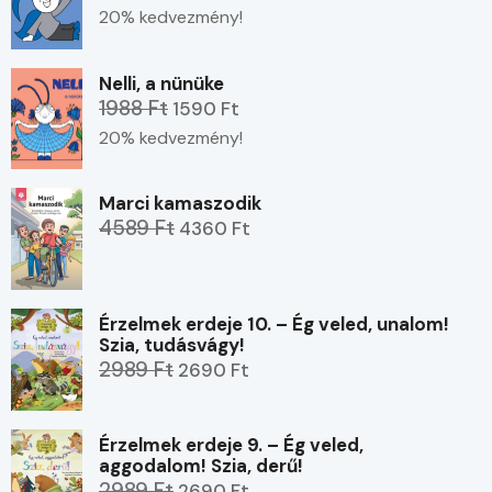
20% kedvezmény!
Nelli, a nünüke
1988 Ft
1590 Ft
20% kedvezmény!
Marci kamaszodik
4589 Ft
4360 Ft
Érzelmek erdeje 10. – Ég veled, unalom!
Szia, tudásvágy!
2989 Ft
2690 Ft
Érzelmek erdeje 9. – Ég veled,
aggodalom! Szia, derű!
2989 Ft
2690 Ft