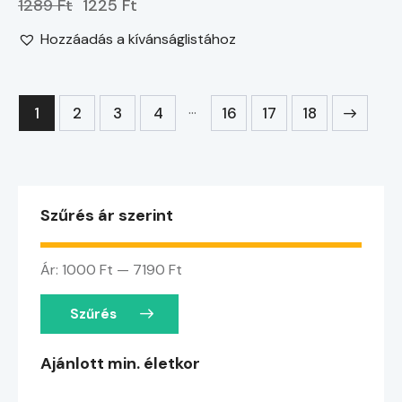
1289 Ft
1225 Ft
Hozzáadás a kívánságlistához
…
1
2
3
4
16
→
17
18
Szűrés ár szerint
Ár:
1000 Ft
—
7190 Ft
Szűrés
Ajánlott min. életkor