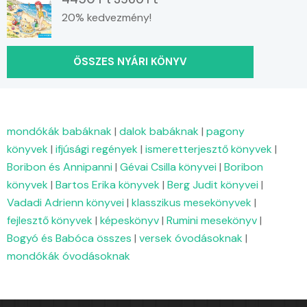
20% kedvezmény!
ÖSSZES NYÁRI KÖNYV
mondókák babáknak
|
dalok babáknak
|
pagony
könyvek
|
ifjúsági regények
|
ismeretterjesztő könyvek
|
Boribon és Annipanni
|
Gévai Csilla könyvei
|
Boribon
könyvek
|
Bartos Erika könyvek
|
Berg Judit könyvei
|
Vadadi Adrienn könyvei
|
klasszikus mesekönyvek
|
fejlesztő könyvek
|
képeskönyv
|
Rumini mesekönyv
|
Bogyó és Babóca összes
|
versek óvodásoknak
|
mondókák óvodásoknak