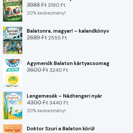
3988 Ft
3190 Ft
20% kedvezmény!
Balatonra, magyar! – kalandkönyv
2689 Ft
2555 Ft
Agymenők Balaton kártyacsomag
3600 Ft
3240 Ft
Lengemesék – Nádtengeri nyár
4300 Ft
3440 Ft
20% kedvezmény!
Doktor Szuri a Balaton körül