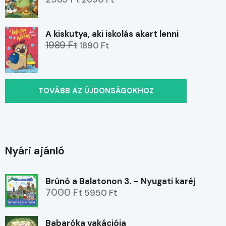
A kiskutya, aki iskolás akart lenni
1989 Ft
1890 Ft
TOVÁBB AZ ÚJDONSÁGOKHOZ
Nyári ajánló
Brúnó a Balatonon 3. – Nyugati karéj
7000 Ft
5950 Ft
Babaróka vakációja