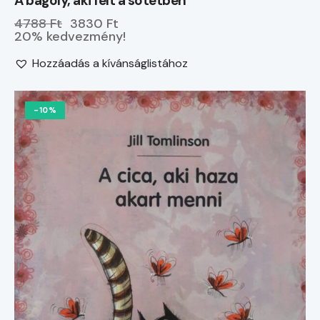
A bagoly, aki félt a sötétben
4788 Ft
3830 Ft
20% kedvezmény!
Hozzáadás a kívánságlistához
-10%