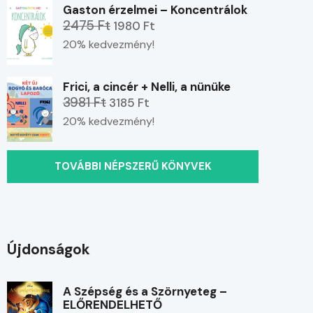
Gaston érzelmei – Koncentrálok
2475 Ft
1980 Ft
20% kedvezmény!
Frici, a cincér + Nelli, a nünüke
3981 Ft
3185 Ft
20% kedvezmény!
TOVÁBBI NÉPSZERŰ KÖNYVEK
Újdonságok
A Szépség és a Szörnyeteg –
ELŐRENDELHETŐ