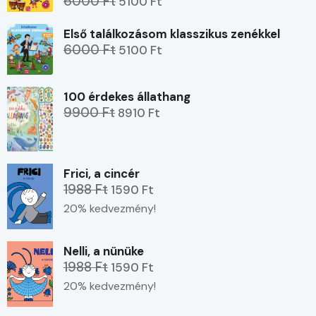
6000 Ft
5100 Ft
Első találkozásom klasszikus zenékkel
6000 Ft
5100 Ft
100 érdekes állathang
9900 Ft
8910 Ft
Frici, a cincér
1988 Ft
1590 Ft
20% kedvezmény!
Nelli, a nünüke
1988 Ft
1590 Ft
20% kedvezmény!