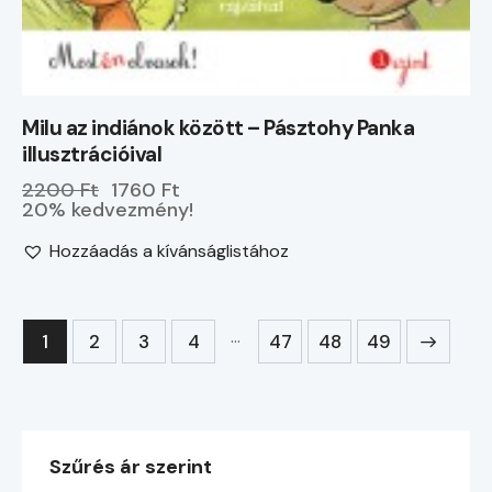
Milu az indiánok között – Pásztohy Panka
illusztrációival
2200 Ft
1760 Ft
20% kedvezmény!
Hozzáadás a kívánságlistához
…
1
2
3
4
47
→
48
49
Szűrés ár szerint