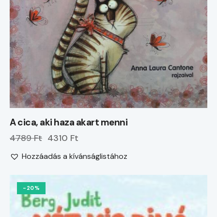
A cica, aki haza akart menni
4789 Ft
4310 Ft
Hozzáadás a kívánságlistához
-20%