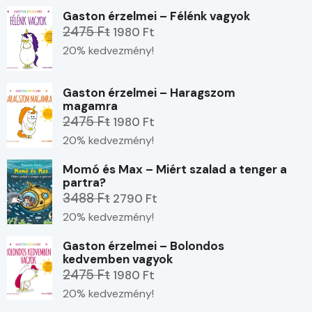
Gaston érzelmei – Félénk vagyok
2475 Ft
1980 Ft
20% kedvezmény!
Gaston érzelmei – Haragszom
magamra
2475 Ft
1980 Ft
20% kedvezmény!
Momó és Max – Miért szalad a tenger a
partra?
3488 Ft
2790 Ft
20% kedvezmény!
Gaston érzelmei – Bolondos
kedvemben vagyok
2475 Ft
1980 Ft
20% kedvezmény!