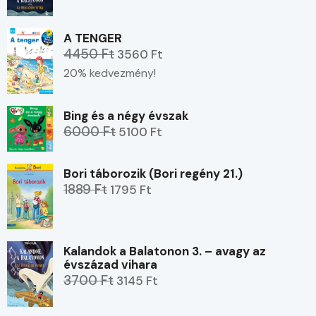
A TENGER
4450 Ft
3560 Ft
20% kedvezmény!
Bing és a négy évszak
6000 Ft
5100 Ft
Bori táborozik (Bori regény 21.)
1889 Ft
1795 Ft
Kalandok a Balatonon 3. – avagy az
évszázad vihara
3700 Ft
3145 Ft