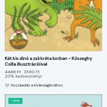
Két kis dinó a zsírkréta korban – Kőszeghy
Csilla illusztrációival
4488 Ft
3590 Ft
20% kedvezmény!
Hozzáadás a kívánságlistához
-20%