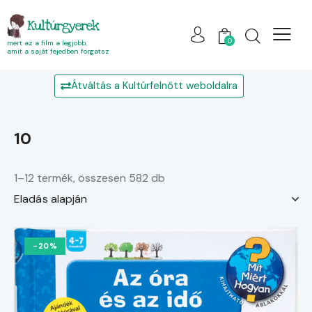
Kultúrgyerek
0
mert az a film a legjobb,
amit a saját fejedben forgatsz
Átváltás a Kultúrfelnőtt weboldalra
10
1–12 termék, összesen 582 db
-20%