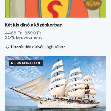
Két kis dinó a középkorban
4488 Ft
3590 Ft
20% kedvezmény!
Hozzáadás a kívánságlistához
NINCS KÉSZLETEN