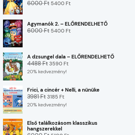
6000 Ft
5400 Ft
Agymanók 2. – ELŐRENDELHETŐ
6000 Ft
5400 Ft
A dzsungel dala – ELŐRENDELHETŐ
4488 Ft
3590 Ft
20% kedvezmény!
Frici, a cincér + Nelli, a nünüke
3981 Ft
3185 Ft
20% kedvezmény!
Első találkozásom klasszikus
hangszerekkel