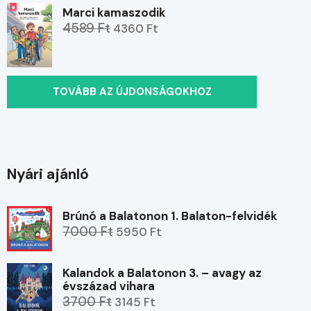
Marci kamaszodik
4589 Ft
4360 Ft
TOVÁBB AZ ÚJDONSÁGOKHOZ
Nyári ajánló
Brúnó a Balatonon 1. Balaton-felvidék
7000 Ft
5950 Ft
Kalandok a Balatonon 3. – avagy az
évszázad vihara
3700 Ft
3145 Ft