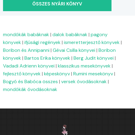
ÖSSZES NYÁRI KÖNYV
mondókák babáknak
|
dalok babáknak
|
pagony
könyvek
|
ifjúsági regények
|
ismeretterjesztő könyvek
|
Boribon és Annipanni
|
Gévai Csilla könyvei
|
Boribon
könyvek
|
Bartos Erika könyvek
|
Berg Judit könyvei
|
Vadadi Adrienn könyvei
|
klasszikus mesekönyvek
|
fejlesztő könyvek
|
képeskönyv
|
Rumini mesekönyv
|
Bogyó és Babóca összes
|
versek óvodásoknak
|
mondókák óvodásoknak