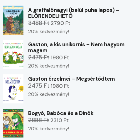
A graffalónagyi (belül puha lapos) –
ELŐRENDELHETŐ
3488 Ft
2790 Ft
20% kedvezmény!
Gaston, a kis unikornis – Nem hagyom
magam
2475 Ft
1980 Ft
20% kedvezmény!
Gaston érzelmei – Megsértődtem
2475 Ft
1980 Ft
20% kedvezmény!
Bogyó, Babóca és a Dínók
2888 Ft
2310 Ft
20% kedvezmény!