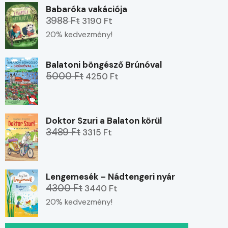
Babaróka vakációja
3988 Ft
3190 Ft
20% kedvezmény!
Balatoni böngésző Brúnóval
5000 Ft
4250 Ft
Doktor Szuri a Balaton körül
3489 Ft
3315 Ft
Lengemesék – Nádtengeri nyár
4300 Ft
3440 Ft
20% kedvezmény!