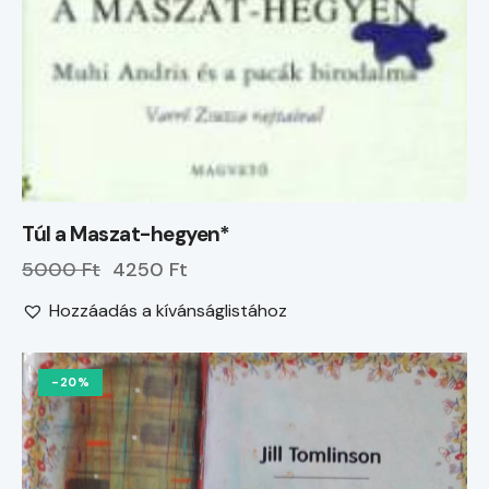
Túl a Maszat-hegyen*
5000 Ft
4250 Ft
Hozzáadás a kívánságlistához
-20%