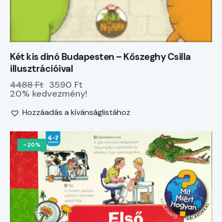
Két kis dinó Budapesten – Kőszeghy Csilla
illusztrációival
4488 Ft
3590 Ft
20% kedvezmény!
Hozzáadás a kívánságlistához
-20%