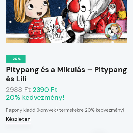
-20%
Pitypang és a Mikulás – Pitypang
és Lili
2988 Ft
2390 Ft
20% kedvezmény!
Pagony kiadó (könyvek) termékekre 20% kedvezmény!
Készleten