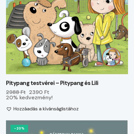
Pitypang testvérei – Pitypang és Lili
2988 Ft
2390 Ft
20% kedvezmény!
Hozzáadás a kívánságlistához
-20%