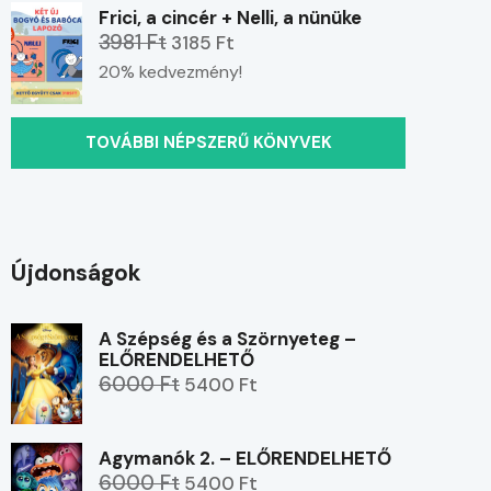
Frici, a cincér + Nelli, a nünüke
3981 Ft
3185 Ft
20% kedvezmény!
TOVÁBBI NÉPSZERŰ KÖNYVEK
Újdonságok
A Szépség és a Szörnyeteg –
ELŐRENDELHETŐ
6000 Ft
5400 Ft
Agymanók 2. – ELŐRENDELHETŐ
6000 Ft
5400 Ft