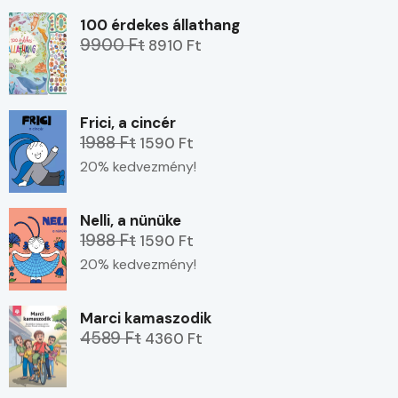
100 érdekes állathang
9900 Ft
8910 Ft
Frici, a cincér
1988 Ft
1590 Ft
20% kedvezmény!
Nelli, a nünüke
1988 Ft
1590 Ft
20% kedvezmény!
Marci kamaszodik
4589 Ft
4360 Ft