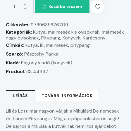
Kosárba teszem
Cikkszám:
9789635876709
Kategóriák:
Kutya
,
mai mesék kis ovisoknak
,
mai mesék
nagy ovisoknak
,
Pitypang
,
Könyvek
,
Karácsony
Címkék:
kutya
,
lili
,
mai mesék
,
pitypang
Szerző:
Pásztohy Panka
Kiadó:
Pagony kiadó (könyvek)
Product ID:
44997
LEÍRÁS
TOVÁBBI INFORMÁCIÓK
Lili és Lotti már nagyon várják a Mikulást! De nemcsak
ők, hanem Pitypang is. Még a cipőpucolásban is segít!
De sajnos a Mikulás a kutyáknak nem hoz ajándékot,