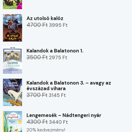
Az utolsó kalóz
4700 Ft
3995 Ft
Kalandok a Balatonon 1.
3500 Ft
2975 Ft
Kalandok a Balatonon 3. – avagy az
évszázad vihara
3700 Ft
3145 Ft
Lengemesék – Nádtengeri nyár
4300 Ft
3440 Ft
20% kedvezmény!