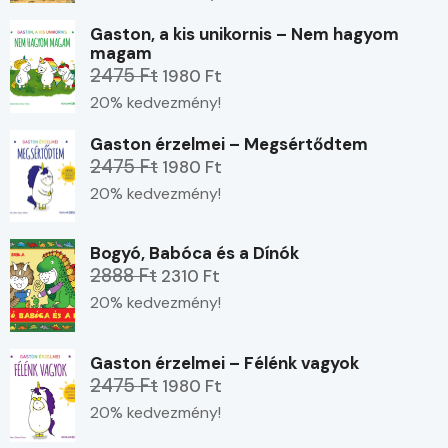
Gaston, a kis unikornis – Nem hagyom
magam
2475 Ft
1980 Ft
20% kedvezmény!
Gaston érzelmei – Megsértődtem
2475 Ft
1980 Ft
20% kedvezmény!
Bogyó, Babóca és a Dínók
2888 Ft
2310 Ft
20% kedvezmény!
Gaston érzelmei – Félénk vagyok
2475 Ft
1980 Ft
20% kedvezmény!