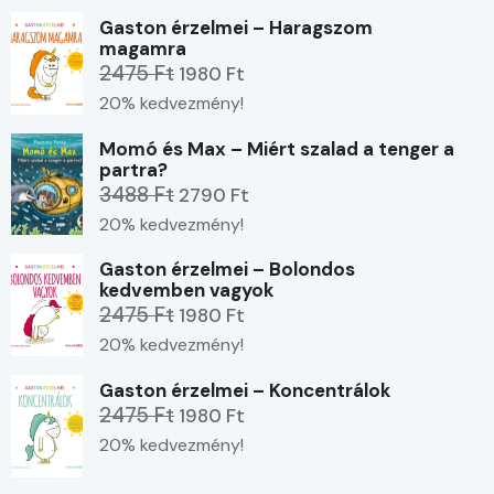
Gaston érzelmei – Haragszom
magamra
2475 Ft
1980 Ft
20% kedvezmény!
Momó és Max – Miért szalad a tenger a
partra?
3488 Ft
2790 Ft
20% kedvezmény!
Gaston érzelmei – Bolondos
kedvemben vagyok
2475 Ft
1980 Ft
20% kedvezmény!
Gaston érzelmei – Koncentrálok
2475 Ft
1980 Ft
20% kedvezmény!