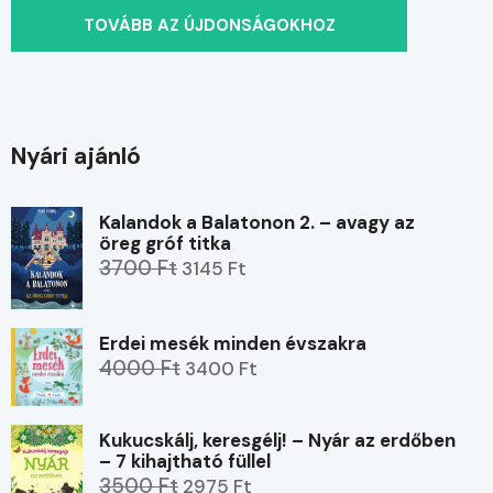
TOVÁBB AZ ÚJDONSÁGOKHOZ
Nyári ajánló
Kalandok a Balatonon 2. – avagy az
öreg gróf titka
3700 Ft
3145 Ft
Erdei mesék minden évszakra
4000 Ft
3400 Ft
Kukucskálj, keresgélj! – Nyár az erdőben
– 7 kihajtható füllel
3500 Ft
2975 Ft