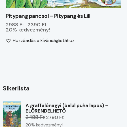
Pitypang pancsol – Pitypang és Lili
2988 Ft
2390 Ft
20% kedvezmény!
Hozzáadás a kívánságlistához
Sikerlista
A graffalónagyi (belül puha lapos) –
ELŐRENDELHETŐ
3488 Ft
2790 Ft
20% kedvezmény!