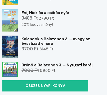
Evi, Nick és a csibés nyár
3488 Ft
2790 Ft
20% kedvezmény!
Kalandok a Balatonon 3. – avagy az
évszázad vihara
3700 Ft
3145 Ft
Brúnó a Balatonon 3. – Nyugati karéj
7000 Ft
5950 Ft
ÖSSZES NYÁRI KÖNYV