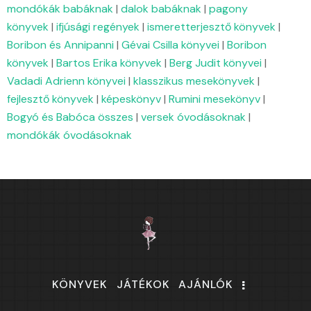
mondókák babáknak
|
dalok babáknak
|
pagony
könyvek
|
ifjúsági regények
|
ismeretterjesztő könyvek
|
Boribon és Annipanni
|
Gévai Csilla könyvei
|
Boribon
könyvek
|
Bartos Erika könyvek
|
Berg Judit könyvei
|
Vadadi Adrienn könyvei
|
klasszikus mesekönyvek
|
fejlesztő könyvek
|
képeskönyv
|
Rumini mesekönyv
|
Bogyó és Babóca összes
|
versek óvodásoknak
|
mondókák óvodásoknak
KÖNYVEK
JÁTÉKOK
AJÁNLÓK