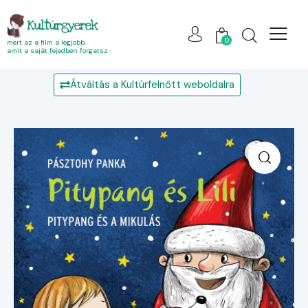
Kultúrgyerek
0
mert az a film a legjobb,
amit a saját fejedben forgatsz
Átváltás a Kultúrfelnőtt weboldalra