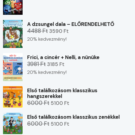
A dzsungel dala – ELŐRENDELHETŐ
4488 Ft
3590 Ft
20% kedvezmény!
Frici, a cincér + Nelli, a nünüke
3981 Ft
3185 Ft
20% kedvezmény!
Első találkozásom klasszikus
hangszerekkel
6000 Ft
5100 Ft
Első találkozásom klasszikus zenékkel
6000 Ft
5100 Ft