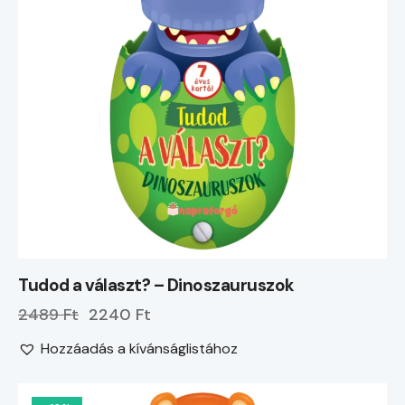
Tudod a választ? – Dinoszauruszok
2489 Ft
2240 Ft
Hozzáadás a kívánságlistához