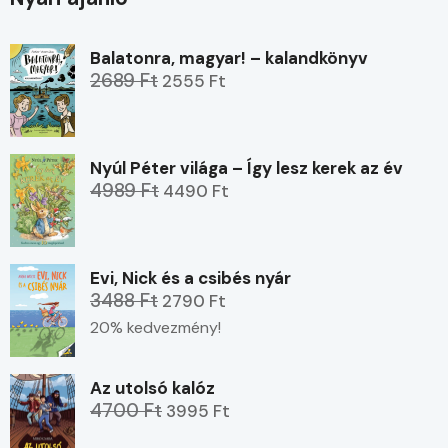
Balatonra, magyar! – kalandkönyv
2689 Ft
2555 Ft
Nyúl Péter világa – Így lesz kerek az év
4989 Ft
4490 Ft
Evi, Nick és a csibés nyár
3488 Ft
2790 Ft
20% kedvezmény!
Az utolsó kalóz
4700 Ft
3995 Ft