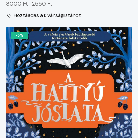
3000 Ft
2550 Ft
Hozzáadás a kívánságlistához
-5%