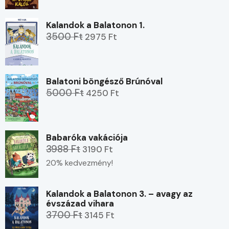
Kalandok a Balatonon 1.
3500 Ft
2975 Ft
Balatoni böngésző Brúnóval
5000 Ft
4250 Ft
Babaróka vakációja
3988 Ft
3190 Ft
20% kedvezmény!
Kalandok a Balatonon 3. – avagy az
évszázad vihara
3700 Ft
3145 Ft