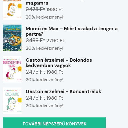
magamra
2475 Ft
1980 Ft
20% kedvezmény!
Momó és Max – Miért szalad a tenger a
partra?
3488 Ft
2790 Ft
20% kedvezmény!
Gaston érzelmei – Bolondos
kedvemben vagyok
2475 Ft
1980 Ft
20% kedvezmény!
Gaston érzelmei – Koncentrálok
2475 Ft
1980 Ft
20% kedvezmény!
TOVÁBBI NÉPSZERŰ KÖNYVEK