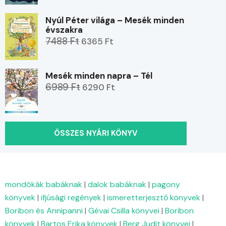
Nyúl Péter világa – Mesék minden
évszakra
7488 Ft
6365 Ft
Mesék minden napra – Tél
6989 Ft
6290 Ft
ÖSSZES NYÁRI KÖNYV
mondókák babáknak
|
dalok babáknak
|
pagony
könyvek
|
ifjúsági regények
|
ismeretterjesztő könyvek
|
Boribon és Annipanni
|
Gévai Csilla könyvei
|
Boribon
könyvek
|
Bartos Erika könyvek
|
Berg Judit könyvei
|