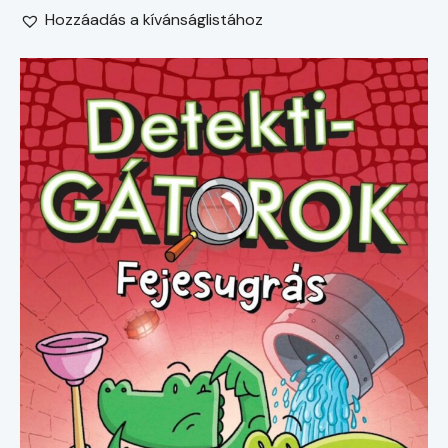
Hozzáadás a kívánságlistához