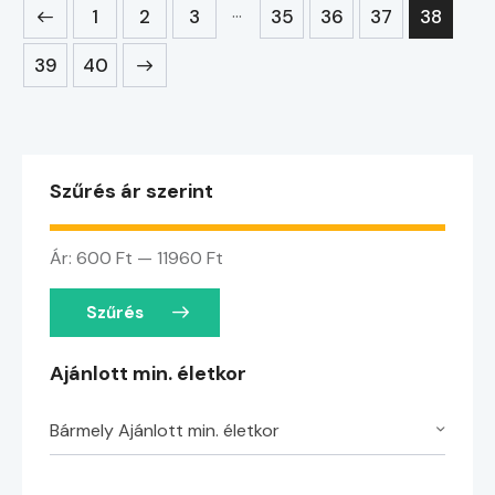
…
1
2
3
35
36
37
38
→
39
40
Szűrés ár szerint
Ár:
600 Ft
—
11960 Ft
Szűrés
Ajánlott min. életkor
Bármely Ajánlott min. életkor