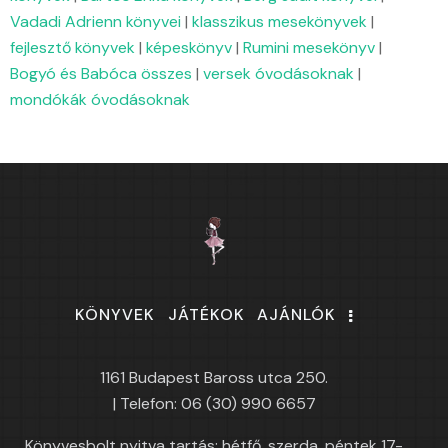
Vadadi Adrienn könyvei
|
klasszikus mesekönyvek
|
fejlesztő könyvek
|
képeskönyv
|
Rumini mesekönyv
|
Bogyó és Babóca összes
|
versek óvodásoknak
|
mondókák óvodásoknak
KÖNYVEK
JÁTÉKOK
AJÁNLÓK
1161 Budapest Baross utca 250.
| Telefon: 06 (30) 990 6657
Könyvesbolt nyitva tartás: hétfő, szerda, péntek 17-