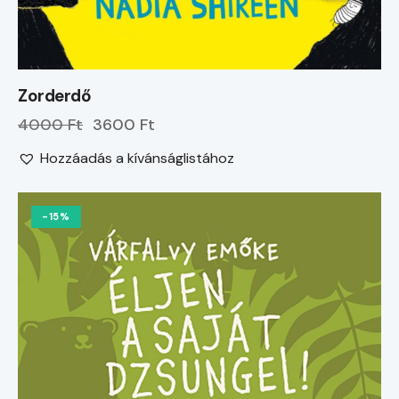
Zorderdő
4000 Ft
3600 Ft
Hozzáadás a kívánságlistához
-15%