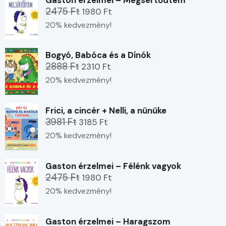
2475 Ft
1980 Ft
20% kedvezmény!
Bogyó, Babóca és a Dínók
2888 Ft
2310 Ft
20% kedvezmény!
Frici, a cincér + Nelli, a nünüke
3981 Ft
3185 Ft
20% kedvezmény!
Gaston érzelmei – Félénk vagyok
2475 Ft
1980 Ft
20% kedvezmény!
Gaston érzelmei – Haragszom