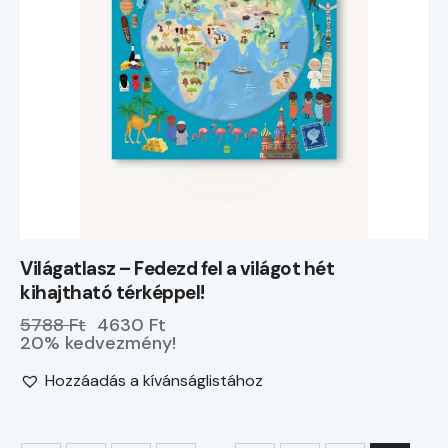
Világatlasz – Fedezd fel a világot hét
kihajtható térképpel!
5788 Ft
4630 Ft
20% kedvezmény!
Hozzáadás a kívánságlistához