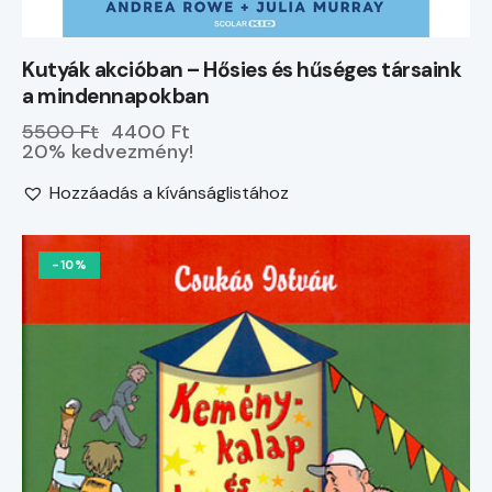
Kutyák akcióban – Hősies és hűséges társaink
a mindennapokban
5500 Ft
4400 Ft
20% kedvezmény!
Hozzáadás a kívánságlistához
-10%