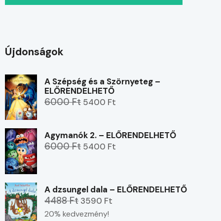
Újdonságok
A Szépség és a Szörnyeteg –
ELŐRENDELHETŐ
6000 Ft
5400 Ft
Agymanók 2. – ELŐRENDELHETŐ
6000 Ft
5400 Ft
A dzsungel dala – ELŐRENDELHETŐ
4488 Ft
3590 Ft
20% kedvezmény!