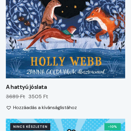
A hattyú jóslata
3689 Ft
3505 Ft
Hozzáadás a kívánságlistához
NINCS KÉSZLETEN
-10%