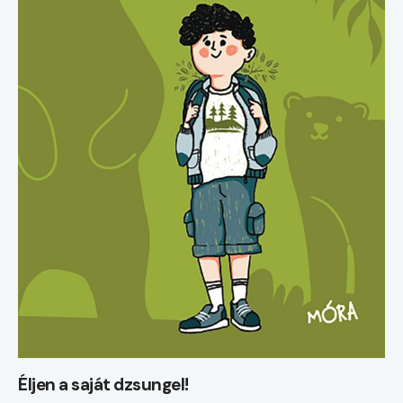
Éljen a saját dzsungel!