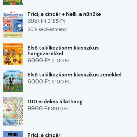
Frici, a cincér + Nelli, a nünüke
3981 Ft
3185 Ft
20% kedvezmény!
Első találkozásom klasszikus
hangszerekkel
6000 Ft
5100 Ft
Első találkozásom klasszikus zenékkel
6000 Ft
5100 Ft
100 érdekes állathang
9900 Ft
8910 Ft
Frici, a cincér