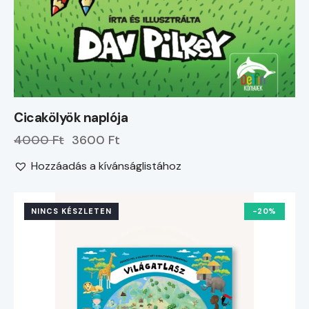
Cicakölyök naplója
4000 Ft
3600 Ft
Hozzáadás a kívánságlistához
NINCS KÉSZLETEN
-20%