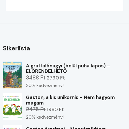
Sikerlista
A graffalónagyi (belül puha lapos) –
ELŐRENDELHETŐ
3488 Ft
2790 Ft
20% kedvezmény!
Gaston, a kis unikornis – Nem hagyom
magam
2475 Ft
1980 Ft
20% kedvezmény!
Gaston érzelmei – Megsértődtem