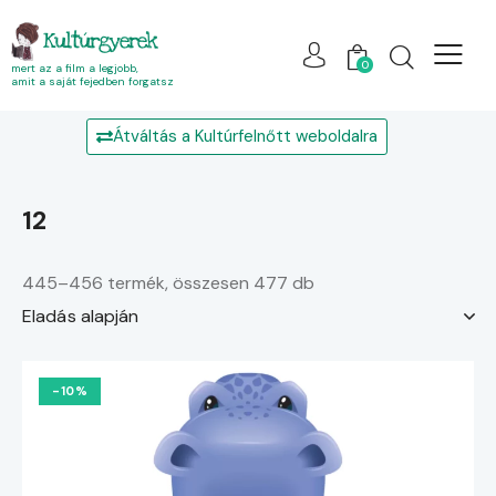
Kultúrgyerek
0
mert az a film a legjobb,
amit a saját fejedben forgatsz
Átváltás a Kultúrfelnőtt weboldalra
12
445–456 termék, összesen 477 db
-10%