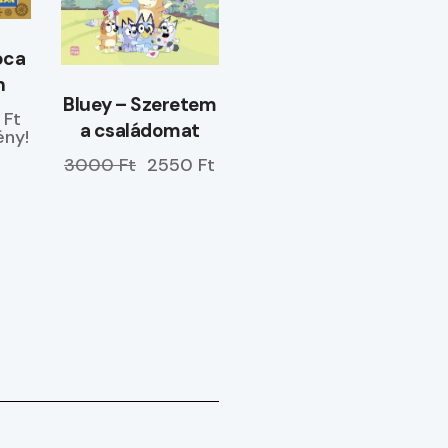
óca
n
Bluey – Szeretem
 Ft
a családomat
ny!
3000 Ft
2550 Ft