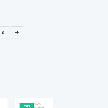
9
-20%