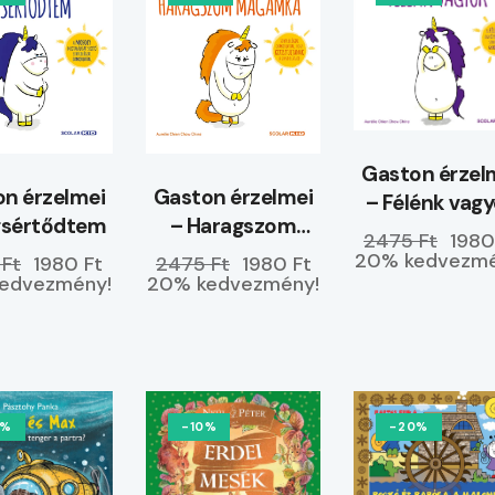
Gaston érzel
n érzelmei
Gaston érzelmei
– Félénk vag
gsértődtem
– Haragszom
2475 Ft
1980
magamra
20% kedvezmé
 Ft
1980 Ft
2475 Ft
1980 Ft
edvezmény!
20% kedvezmény!
0%
-10%
-20%