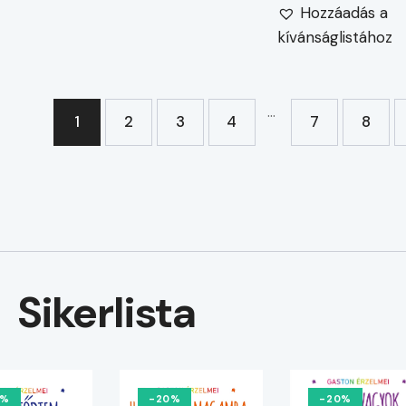
Hozzáadás a
kívánságlistához
…
1
2
3
4
7
8
→
Sikerlista
0%
-20%
-20%