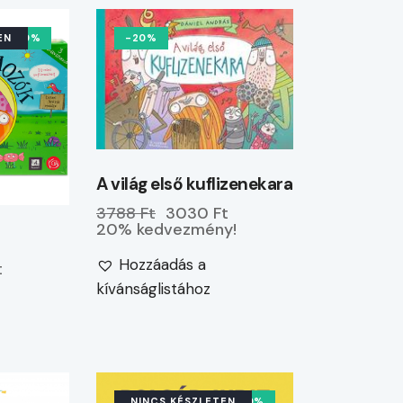
EN
-10%
-20%
A világ első kuflizenekara
3788 Ft
3030 Ft
20% kedvezmény!
Hozzáadás a
t
kívánságlistához
NINCS KÉSZLETEN
-10%