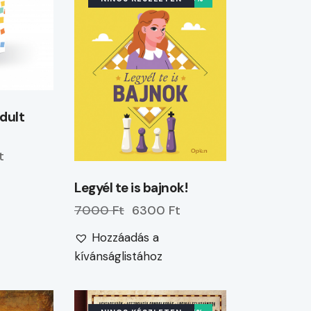
dult
t
Legyél te is bajnok!
7000 Ft
6300 Ft
Hozzáadás a
kívánságlistához