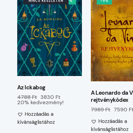
NINCS KÉSZLETEN
-20%
-5%
Az Ickabog
A Leonardo da V
4788 Ft
3830 Ft
rejtvénykódex
20% kedvezmény!
7989 Ft
7590 F
Hozzáadás a
Hozzáadás a
kívánságlistához
kívánságlistához