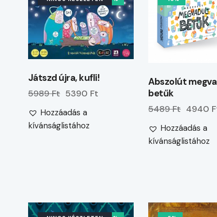
Játszd újra, kufli!
Abszolút megva
betűk
5989 Ft
5390 Ft
5489 Ft
4940 F
Hozzáadás a
kívánságlistához
Hozzáadás a
kívánságlistához