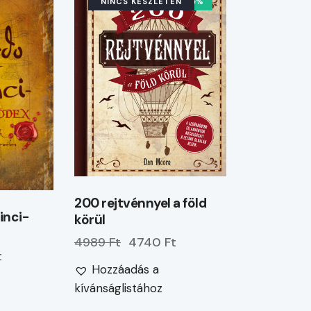
NINCS KÉSZLETEN
-5%
200 rejtvénnyel a föld
inci-
körül
4989 Ft
4740 Ft
t
Hozzáadás a
kívánságlistához