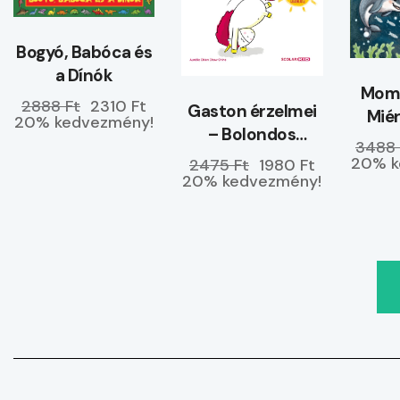
Bogyó, Babóca és
a Dínók
Momó
2888 Ft
2310 Ft
Gaston érzelmei
Miér
20% kedvezmény!
– Bolondos
tenge
3488 
kedvemben
20% k
2475 Ft
1980 Ft
vagyok
20% kedvezmény!