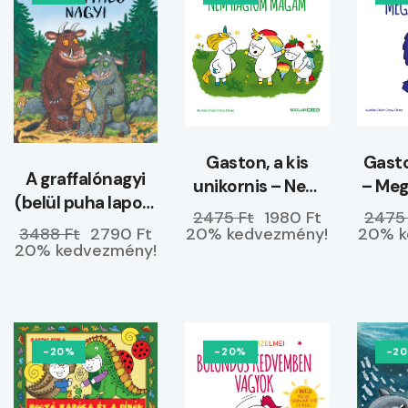
Gaston, a kis
Gasto
A graffalónagyi
unikornis – Nem
– Me
(belül puha lapos)
hagyom magam
2475 Ft
1980 Ft
2475
–
20% kedvezmény!
20% k
3488 Ft
2790 Ft
ELŐRENDELHETŐ
20% kedvezmény!
-20%
-20%
-2