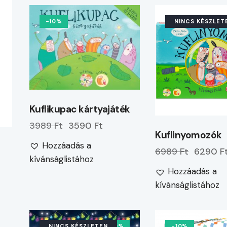
-10%
NINCS KÉSZLET
Kuflikupac kártyajáték
3989 Ft
3590 Ft
Kuflinyomozók
Hozzáadás a
6989 Ft
6290 F
kívánságlistához
Hozzáadás a
kívánságlistához
NINCS KÉSZLETEN
-10%
-10%