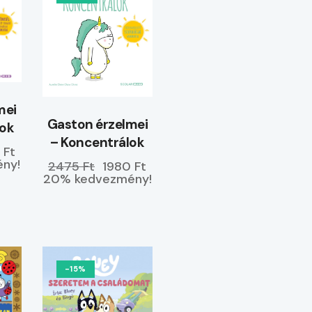
mei
Gaston érzelmei
yok
– Koncentrálok
 Ft
ny!
2475 Ft
1980 Ft
20% kedvezmény!
-15%