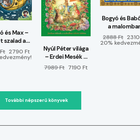
Bogyó és Bab
a malomba
 és Max –
2888 Ft
2310
t szalad a
20% kedvezmé
Nyúl Péter világa
r a partra?
Ft
2790 Ft
– Erdei Mesék –
edvezmény!
ELŐRENDELHETŐ
7989 Ft
7190 Ft
További népszerű könyvek