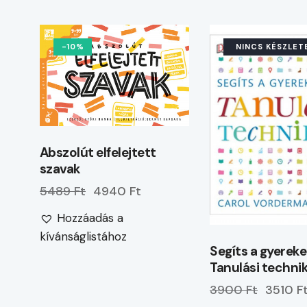
-10%
NINCS KÉSZLET
Abszolút elfelejtett
szavak
5489 Ft
4940 Ft
Hozzáadás a
kívánságlistához
Segíts a gyerek
Tanulási techni
3900 Ft
3510 F