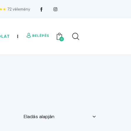
★★
72 vélemény
BELÉPÉS
OLAT
0