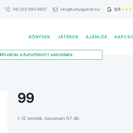
5/5
★★★
06 (30) 990 6657
info@kulturgyerek.hu
KÖNYVEK
JÁTÉKOK
AJÁNLÓK
KAPCS
Átváltás a Kultúrfelnőtt weboldalra
99
1–12 termék, összesen 97 db