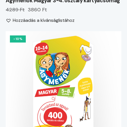
Agymenők Magyar 3-4. osztály kártyacsomag
4289 Ft
3860 Ft
Hozzáadás a kívánságlistához
-10%