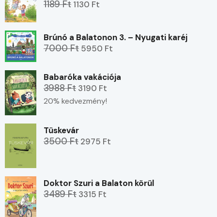
1189 Ft
1130 Ft
Brúnó a Balatonon 3. – Nyugati karéj
7000 Ft
5950 Ft
Babaróka vakációja
3988 Ft
3190 Ft
20% kedvezmény!
Tüskevár
3500 Ft
2975 Ft
Doktor Szuri a Balaton körül
3489 Ft
3315 Ft