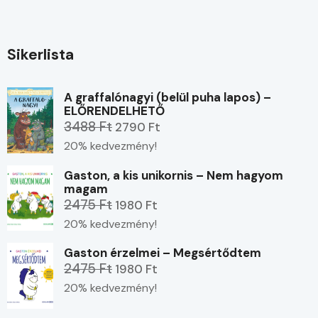
Sikerlista
A graffalónagyi (belül puha lapos) –
ELŐRENDELHETŐ
3488 Ft
2790 Ft
20% kedvezmény!
Gaston, a kis unikornis – Nem hagyom
magam
2475 Ft
1980 Ft
20% kedvezmény!
Gaston érzelmei – Megsértődtem
2475 Ft
1980 Ft
20% kedvezmény!