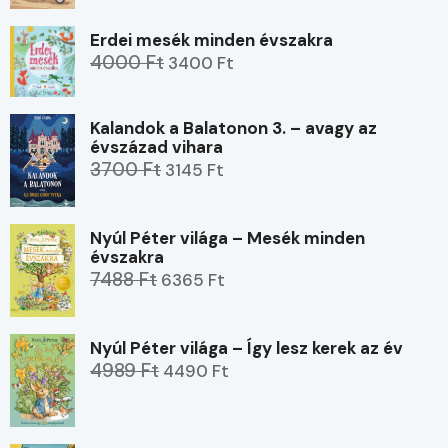
Erdei mesék minden évszakra
4000 Ft
3400 Ft
Kalandok a Balatonon 3. – avagy az
évszázad vihara
3700 Ft
3145 Ft
Nyúl Péter világa – Mesék minden
évszakra
7488 Ft
6365 Ft
Nyúl Péter világa – Így lesz kerek az év
4989 Ft
4490 Ft