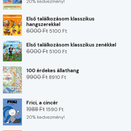
20% kedvezmény!
Első találkozásom klasszikus
hangszerekkel
6000 Ft
5100 Ft
Első találkozásom klasszikus zenékkel
6000 Ft
5100 Ft
100 érdekes állathang
9900 Ft
8910 Ft
Frici, a cincér
1988 Ft
1590 Ft
20% kedvezmény!