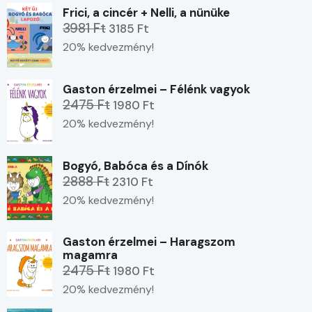
Frici, a cincér + Nelli, a nünüke
3981 Ft
3185 Ft
20% kedvezmény!
Gaston érzelmei – Félénk vagyok
2475 Ft
1980 Ft
20% kedvezmény!
Bogyó, Babóca és a Dínók
2888 Ft
2310 Ft
20% kedvezmény!
Gaston érzelmei – Haragszom
magamra
2475 Ft
1980 Ft
20% kedvezmény!