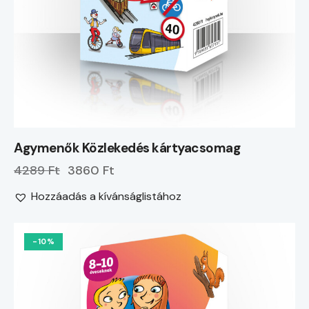
Agymenők Közlekedés kártyacsomag
4289 Ft
3860 Ft
Hozzáadás a kívánságlistához
-10%