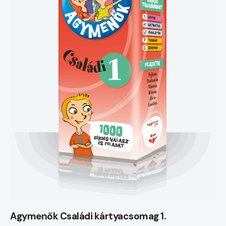
Agymenők Családi kártyacsomag 1.