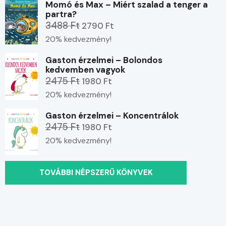
Momó és Max – Miért szalad a tenger a
partra?
3488 Ft
2790 Ft
20% kedvezmény!
Gaston érzelmei – Bolondos
kedvemben vagyok
2475 Ft
1980 Ft
20% kedvezmény!
Gaston érzelmei – Koncentrálok
2475 Ft
1980 Ft
20% kedvezmény!
TOVÁBBI NÉPSZERŰ KÖNYVEK