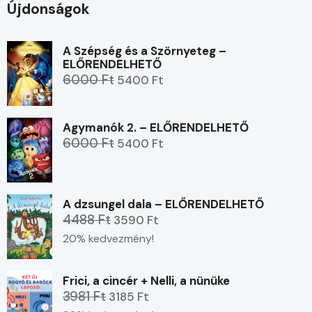
Újdonságok
A Szépség és a Szörnyeteg –
ELŐRENDELHETŐ
6000 Ft
5400 Ft
Agymanók 2. – ELŐRENDELHETŐ
6000 Ft
5400 Ft
A dzsungel dala – ELŐRENDELHETŐ
4488 Ft
3590 Ft
20% kedvezmény!
Frici, a cincér + Nelli, a nünüke
3981 Ft
3185 Ft