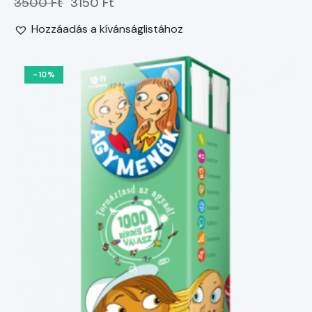
3500 Ft
3150 Ft
Hozzáadás a kívánságlistához
-10%