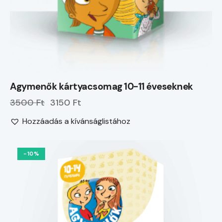
Agymenők kártyacsomag 10-11 éveseknek
3500 Ft
3150 Ft
Hozzáadás a kívánságlistához
-10%