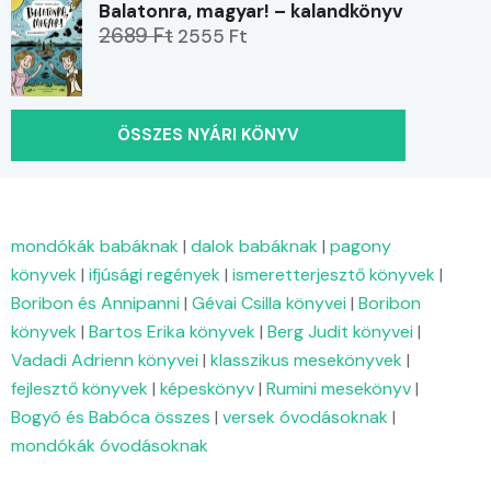
Balatonra, magyar! – kalandkönyv
2689 Ft
2555 Ft
ÖSSZES NYÁRI KÖNYV
mondókák babáknak
|
dalok babáknak
|
pagony
könyvek
|
ifjúsági regények
|
ismeretterjesztő könyvek
|
Boribon és Annipanni
|
Gévai Csilla könyvei
|
Boribon
könyvek
|
Bartos Erika könyvek
|
Berg Judit könyvei
|
Vadadi Adrienn könyvei
|
klasszikus mesekönyvek
|
fejlesztő könyvek
|
képeskönyv
|
Rumini mesekönyv
|
Bogyó és Babóca összes
|
versek óvodásoknak
|
mondókák óvodásoknak