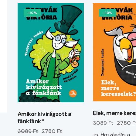
-10%
-10%
Elek, merre ker
Amikor kivirágzott a
fánkfánk*
3089 Ft
2780 F
3089 Ft
2780 Ft
Hozzáadás a