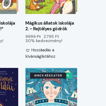
iskolája
Mágikus állatok iskolája
!*
2. – Rejtélyes gödrök
t
3993 Ft
2795 Ft
y!
30% kedvezmény!
Hozzáadás a
kívánságlistához
NINCS KÉSZLETEN
-15%