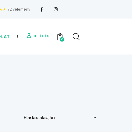
★★
72 vélemény
BELÉPÉS
OLAT
0