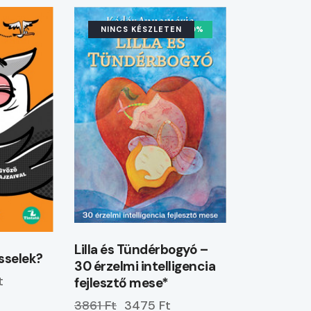
NINCS KÉSZLETEN
-10%
Lilla és Tündérbogyó –
esselek?
30 érzelmi intelligencia
t
fejlesztő mese*
3861 Ft
3475 Ft