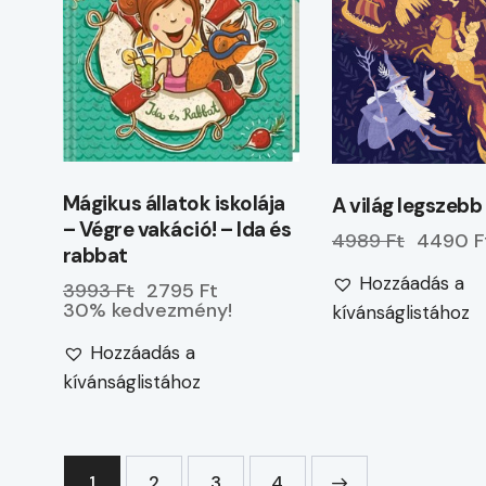
Mágikus állatok iskolája
A világ legszeb
– Végre vakáció! – Ida és
4989 Ft
4490 F
rabbat
Hozzáadás a
3993 Ft
2795 Ft
30% kedvezmény!
kívánságlistához
Hozzáadás a
kívánságlistához
1
2
3
→
4