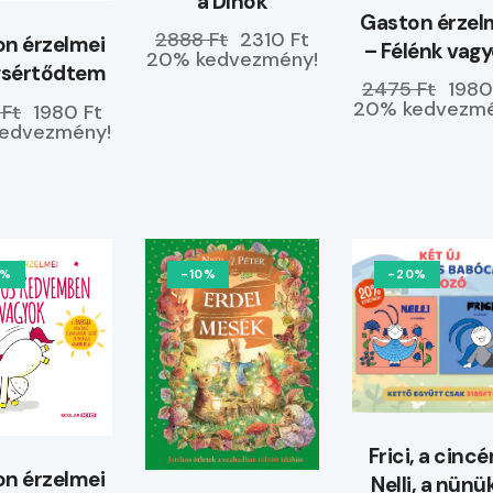
a Dínók
Gaston érzel
2888 Ft
2310 Ft
n érzelmei
– Félénk vag
20% kedvezmény!
gsértődtem
2475 Ft
1980
20% kedvezmé
 Ft
1980 Ft
edvezmény!
0%
-10%
-20%
Frici, a cincé
n érzelmei
Nelli, a nünü