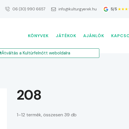
5/5
★★★
06 (30) 990 6657
info@kulturgyerek.hu
KÖNYVEK
JÁTÉKOK
AJÁNLÓK
KAPCS
Átváltás a Kultúrfelnőtt weboldalra
208
1–12 termék, összesen 39 db