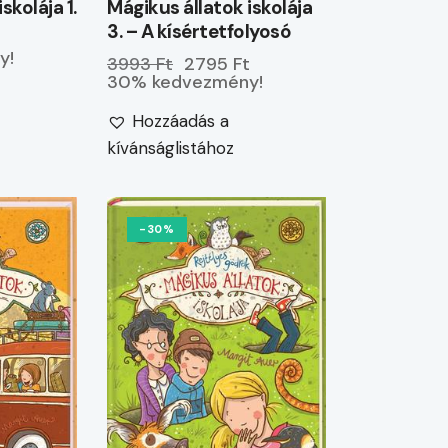
skolája 1.
Mágikus állatok iskolája
3. – A kísértetfolyosó
y!
3993 Ft
2795 Ft
30% kedvezmény!
Hozzáadás a
kívánságlistához
-30%