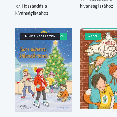
Hozzáadás a
kívánságlistához
kívánságlistához
NINCS KÉSZLETEN
-5%
-30%