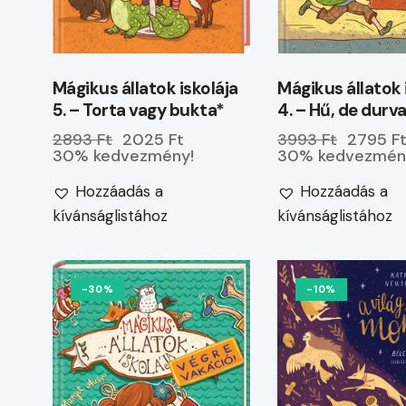
Mágikus állatok iskolája
Mágikus állatok 
5. – Torta vagy bukta*
4. – Hű, de durva
2893 Ft
2025 Ft
3993 Ft
2795 F
30% kedvezmény!
30% kedvezmén
Hozzáadás a
Hozzáadás a
kívánságlistához
kívánságlistához
-30%
-10%