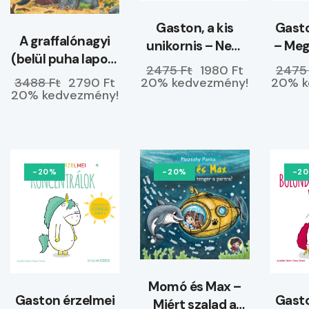
Gaston, a kis
Gasto
A graffalónagyi
unikornis – Nem
– Me
(belül puha lapos)
hagyom magam
2475 Ft
1980 Ft
2475
–
20% kedvezmény!
20% k
3488 Ft
2790 Ft
ELŐRENDELHETŐ
20% kedvezmény!
-20%
-20%
-2
Momó és Max –
Gaston érzelmei
Gasto
Miért szalad a