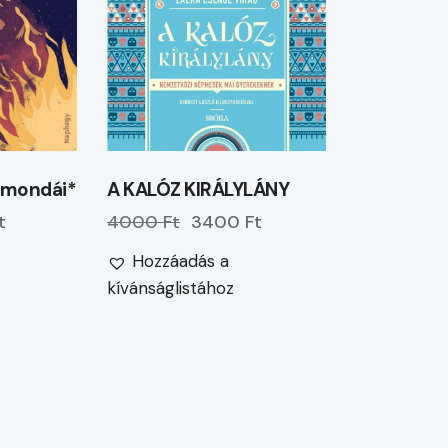
b mondái*
A KALÓZ KIRÁLYLÁNY
t
4000 Ft
3400 Ft
Hozzáadás a
kívánságlistához