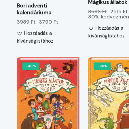
Mágikus állatok i
Bori adventi
3593 Ft
2515 Ft
kalendáriuma
30% kedvezmén
3989 Ft
3790 Ft
Hozzáadás a
Hozzáadás a
kívánságlistához
kívánságlistához
-30%
-30%