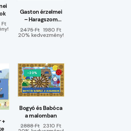
mei
Gaston érzelmei
yok
– Haragszom
 Ft
magamra
ny!
2475 Ft
1980 Ft
20% kedvezmény!
-20%
Bogyó és Babóca
a malomban
r +
2888 Ft
2310 Ft
ke