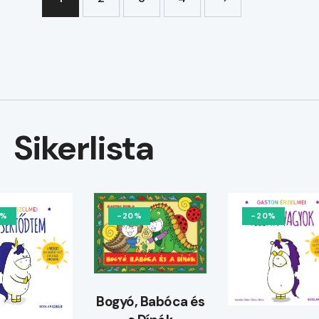
Sikerlista
0%
-20%
-20%
Bogyó, Babóca és