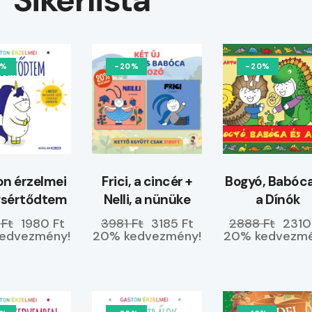
0%
-20%
-20%
n érzelmei
Frici, a cincér +
Bogyó, Babóca
gsértődtem
Nelli, a nünüke
a Dínók
 Ft
1980 Ft
3981 Ft
3185 Ft
2888 Ft
2310
edvezmény!
20% kedvezmény!
20% kedvezmé