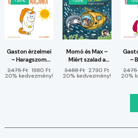
-20%
-20%
-2
Gaston érzelmei
Momó és Max –
Gasto
– Haragszom
Miért szalad a
– 
magamra
tenger a partra?
ke
2475 Ft
1980 Ft
3488 Ft
2790 Ft
2475
20% kedvezmény!
20% kedvezmény!
20% k