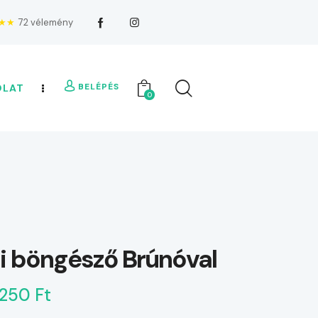
★★
72 vélemény
BELÉPÉS
OLAT
0
i böngésző Brúnóval
250 Ft