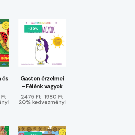
-20%
 és
Gaston érzelmei
– Félénk vagyok
 Ft
2475 Ft
1980 Ft
ny!
20% kedvezmény!