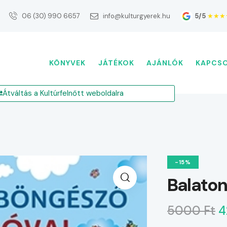
5/5
★★★
06 (30) 990 6657
info@kulturgyerek.hu
KÖNYVEK
JÁTÉKOK
AJÁNLÓK
KAPCS
Átváltás a Kultúrfelnőtt weboldalra
-15%
Balaton
5000 Ft
4