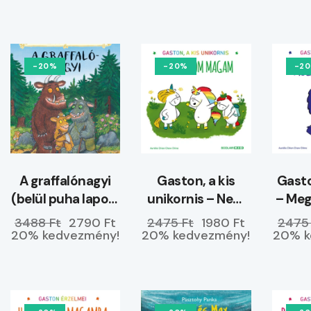
-20%
-20%
-2
A graffalónagyi
Gaston, a kis
Gasto
(belül puha lapos)
unikornis – Nem
– Me
–
hagyom magam
3488 Ft
2790 Ft
2475 Ft
1980 Ft
2475
ELŐRENDELHETŐ
20% kedvezmény!
20% kedvezmény!
20% k