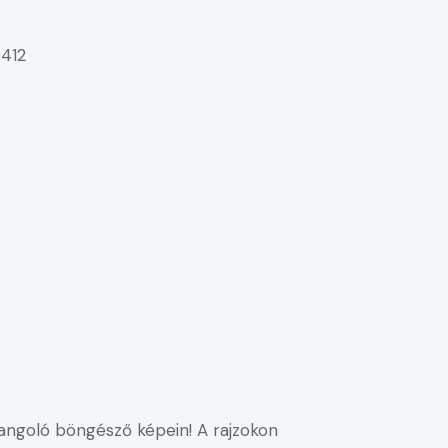
412
arangoló böngésző képein! A rajzokon