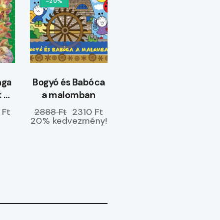
-20%
ága
Bogyó és Babóca
k –
a malomban
ETŐ
 Ft
2888 Ft
2310 Ft
20% kedvezmény!