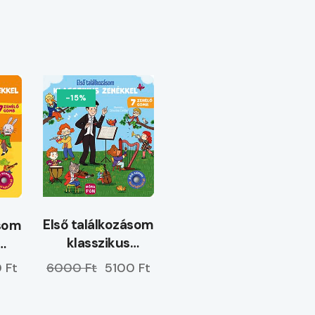
-15%
Első találkozásom
ásom
klasszikus
zenékkel
el
6000 Ft
5100 Ft
 Ft