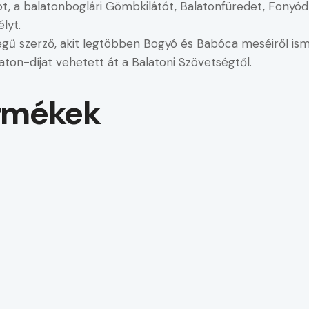
t, a balatonboglári Gömbkilátót, Balatonfüredet, Fonyód
lyt.
égű szerző, akit legtöbben Bogyó és Babóca meséiről is
on-díjat vehetett át a Balatoni Szövetségtől.
rmékek