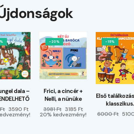
Újdonságok
0%
-20%
-15%
ungel dala –
Frici, a cincér +
Első találkoz
ENDELHETŐ
Nelli, a nünüke
klasszikus
Ft
3590 Ft
3981 Ft
3185 Ft
hangszerekk
6000 Ft
5100
edvezmény!
20% kedvezmény!