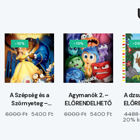
-10%
-10%
-2
A Szépség és a
Agymanók 2. –
A dzs
Szörnyeteg –
ELŐRENDELHETŐ
ELŐR
ELŐRENDELHETŐ
6000 Ft
5400 Ft
6000 Ft
5400 Ft
4488 
20% k