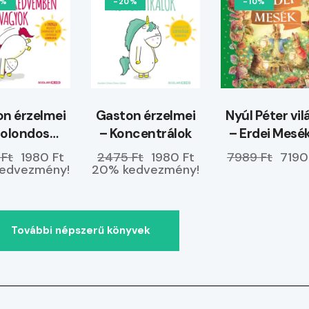
0%
-20%
-10%
n érzelmei
Gaston érzelmei
Nyúl Péter vil
Bolondos
– Koncentrálok
– Erdei Mesé
dvemben
ELŐRENDELH
 Ft
1980 Ft
2475 Ft
1980 Ft
7989 Ft
7190
vagyok
edvezmény!
20% kedvezmény!
További népszerű könyvek