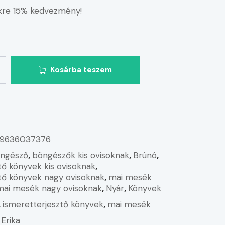
re 15% kedvezmény!
Kosárba teszem
9636037376
ngésző
,
böngészők kis ovisoknak
,
Brúnó
,
tő könyvek kis ovisoknak
,
tő könyvek nagy ovisoknak
,
mai mesék
mai mesék nagy ovisoknak
,
Nyár
,
Könyvek
,
ismeretterjesztő könyvek
,
mai mesék
 Erika