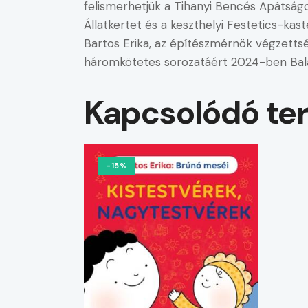
felismerhetjük a Tihanyi Bencés Apátságo
Állatkertet és a keszthelyi Festetics-kasté
Bartos Erika, az építészmérnök végzetts
háromkötetes sorozatáért 2024-ben Balat
Kapcsolódó te
-15%