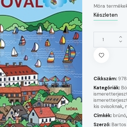
Móra termékek
Készleten
Cikkszám:
978
Kategóriák:
Bö
ismeretterjesz
ismeretterjesz
kis ovisoknak
,
Címkék:
brúnó
Szerző:
Bartos