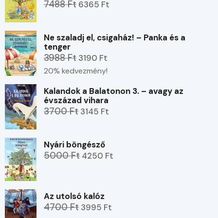
7488 Ft
6365 Ft
Ne szaladj el, csigaház! – Panka és a
tenger
3988 Ft
3190 Ft
20% kedvezmény!
Kalandok a Balatonon 3. – avagy az
évszázad vihara
3700 Ft
3145 Ft
Nyári böngésző
5000 Ft
4250 Ft
Az utolsó kalóz
4700 Ft
3995 Ft