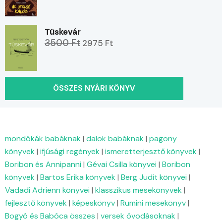
Tüskevár
3500 Ft
2975 Ft
ÖSSZES NYÁRI KÖNYV
mondókák babáknak
|
dalok babáknak
|
pagony
könyvek
|
ifjúsági regények
|
ismeretterjesztő könyvek
|
Boribon és Annipanni
|
Gévai Csilla könyvei
|
Boribon
könyvek
|
Bartos Erika könyvek
|
Berg Judit könyvei
|
Vadadi Adrienn könyvei
|
klasszikus mesekönyvek
|
fejlesztő könyvek
|
képeskönyv
|
Rumini mesekönyv
|
Bogyó és Babóca összes
|
versek óvodásoknak
|