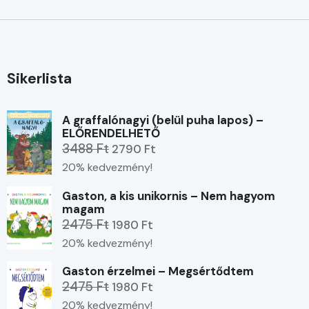
Sikerlista
A graffalónagyi (belül puha lapos) –
ELŐRENDELHETŐ
3488 Ft
2790 Ft
20% kedvezmény!
Gaston, a kis unikornis – Nem hagyom
magam
2475 Ft
1980 Ft
20% kedvezmény!
Gaston érzelmei – Megsértődtem
2475 Ft
1980 Ft
20% kedvezmény!