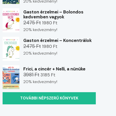
20% kedvezmény!
Gaston érzelmei – Bolondos
kedvemben vagyok
2475 Ft
1980 Ft
20% kedvezmény!
Gaston érzelmei – Koncentrálok
2475 Ft
1980 Ft
20% kedvezmény!
Frici, a cincér + Nelli, a nünüke
3981 Ft
3185 Ft
20% kedvezmény!
TOVÁBBI NÉPSZERŰ KÖNYVEK