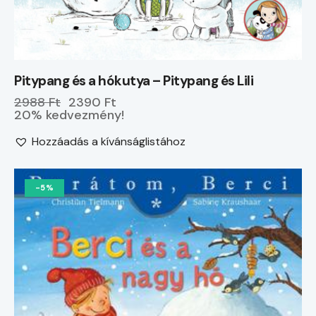
Pitypang és a hókutya – Pitypang és Lili
2988 Ft
2390 Ft
20% kedvezmény!
Hozzáadás a kívánságlistához
-5%