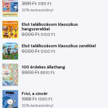
3981 Ft
3185 Ft
20% kedvezmény!
Első találkozásom klasszikus
hangszerekkel
6000 Ft
5100 Ft
Első találkozásom klasszikus zenékkel
6000 Ft
5100 Ft
100 érdekes állathang
9900 Ft
8910 Ft
Frici, a cincér
1988 Ft
1590 Ft
20% kedvezmény!