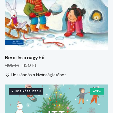
Berci és a nagy hó
1189 Ft
1130 Ft
Hozzáadás a kívánságlistához
NINCS KÉSZLETEN
-15%