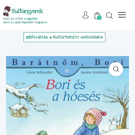
Kultúrgyerek
0
mert az a film a legjobb,
amit a saját fejedben forgatsz
Átváltás a Kultúrfelnőtt weboldalra