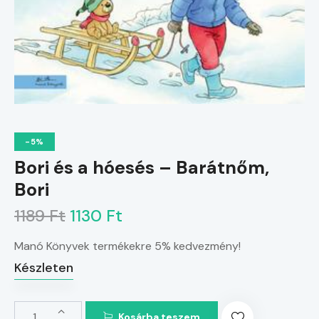
-5%
Bori és a hóesés – Barátnőm,
Bori
1189 Ft
1130 Ft
Manó Könyvek termékekre 5% kedvezmény!
Készleten
Kosárba teszem