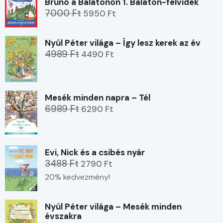
Brúnó a Balatonon 1. Balaton-felvidék
7000 Ft
5950 Ft
Nyúl Péter világa – Így lesz kerek az év
4989 Ft
4490 Ft
Mesék minden napra – Tél
6989 Ft
6290 Ft
Evi, Nick és a csibés nyár
3488 Ft
2790 Ft
20% kedvezmény!
Nyúl Péter világa – Mesék minden
évszakra