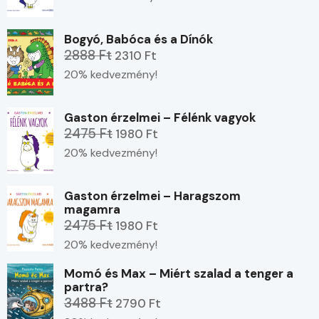
Bogyó, Babóca és a Dínók
2888 Ft
2310 Ft
20% kedvezmény!
Gaston érzelmei – Félénk vagyok
2475 Ft
1980 Ft
20% kedvezmény!
Gaston érzelmei – Haragszom
magamra
2475 Ft
1980 Ft
20% kedvezmény!
Momó és Max – Miért szalad a tenger a
partra?
3488 Ft
2790 Ft