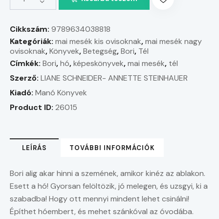
Cikkszám:
9789634038818
Kategóriák:
mai mesék kis ovisoknak
,
mai mesék nagy
ovisoknak
,
Könyvek
,
Betegség
,
Bori
,
Tél
Címkék:
Bori
,
hó
,
képeskönyvek
,
mai mesék
,
tél
Szerző:
LIANE SCHNEIDER- ANNETTE STEINHAUER
Kiadó:
Manó Könyvek
Product ID:
26015
LEÍRÁS
TOVÁBBI INFORMÁCIÓK
Bori alig akar hinni a szemének, amikor kinéz az ablakon.
Esett a hó! Gyorsan felöltözik, jó melegen, és uzsgyi, ki a
szabadba! Hogy ott mennyi mindent lehet csinálni!
Építhet hóembert, és mehet szánkóval az óvodába.