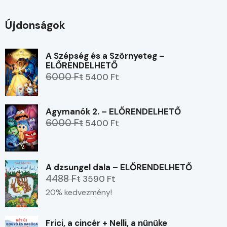
Újdonságok
A Szépség és a Szörnyeteg –
ELŐRENDELHETŐ
6000 Ft
5400 Ft
Agymanók 2. – ELŐRENDELHETŐ
6000 Ft
5400 Ft
A dzsungel dala – ELŐRENDELHETŐ
4488 Ft
3590 Ft
20% kedvezmény!
Frici, a cincér + Nelli, a nünüke