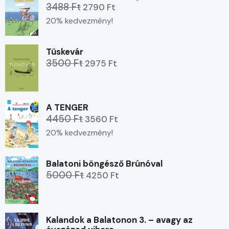
3488 Ft
2790 Ft
20% kedvezmény!
Tüskevár
3500 Ft
2975 Ft
A TENGER
4450 Ft
3560 Ft
20% kedvezmény!
Balatoni böngésző Brúnóval
5000 Ft
4250 Ft
Kalandok a Balatonon 3. – avagy az