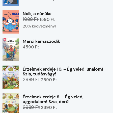
Nelli, a nünüke
1988 Ft
1590 Ft
20% kedvezmény!
Marci kamaszodik
4590 Ft
Érzelmek erdeje 10. – Ég veled, unalom!
Szia, tudásvágy!
2989 Ft
2690 Ft
Érzelmek erdeje 9. – Ég veled,
aggodalom! Szia, derű!
2989 Ft
2690 Ft