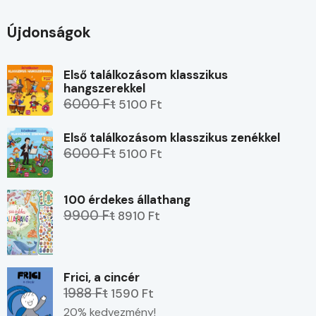
Újdonságok
Első találkozásom klasszikus
hangszerekkel
6000 Ft
5100 Ft
Első találkozásom klasszikus zenékkel
6000 Ft
5100 Ft
100 érdekes állathang
9900 Ft
8910 Ft
Frici, a cincér
1988 Ft
1590 Ft
20% kedvezmény!