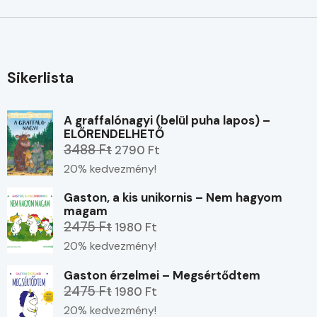
Sikerlista
A graffalónagyi (belül puha lapos) –
ELŐRENDELHETŐ
3488 Ft
2790 Ft
20% kedvezmény!
Gaston, a kis unikornis – Nem hagyom
magam
2475 Ft
1980 Ft
20% kedvezmény!
Gaston érzelmei – Megsértődtem
2475 Ft
1980 Ft
20% kedvezmény!