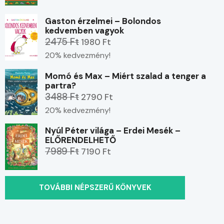
Gaston érzelmei – Bolondos
kedvemben vagyok
2475 Ft
1980 Ft
20% kedvezmény!
Momó és Max – Miért szalad a tenger a
partra?
3488 Ft
2790 Ft
20% kedvezmény!
Nyúl Péter világa – Erdei Mesék –
ELŐRENDELHETŐ
7989 Ft
7190 Ft
TOVÁBBI NÉPSZERŰ KÖNYVEK