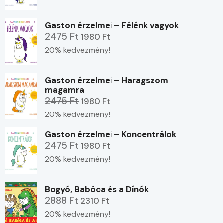
Gaston érzelmei – Félénk vagyok
2475 Ft
1980 Ft
20% kedvezmény!
Gaston érzelmei – Haragszom
magamra
2475 Ft
1980 Ft
20% kedvezmény!
Gaston érzelmei – Koncentrálok
2475 Ft
1980 Ft
20% kedvezmény!
Bogyó, Babóca és a Dínók
2888 Ft
2310 Ft
20% kedvezmény!