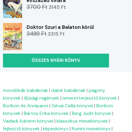
évszázad vihara
3700 Ft
3145 Ft
Doktor Szuri a Balaton körül
3489 Ft
3315 Ft
ÖSSZES NYÁRI KÖNYV
mondókák babáknak
|
dalok babáknak
|
pagony
könyvek
|
ifjúsági regények
|
ismeretterjesztő könyvek
|
Boribon és Annipanni
|
Gévai Csilla könyvei
|
Boribon
könyvek
|
Bartos Erika könyvek
|
Berg Judit könyvei
|
Vadadi Adrienn könyvei
|
klasszikus mesekönyvek
|
fejlesztő könyvek
|
képeskönyv
|
Rumini mesekönyv
|