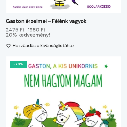
Gaston érzelmei – Félénk vagyok
2475 Ft
1980 Ft
20% kedvezmény!
Hozzáadás a kívánságlistához
-20%