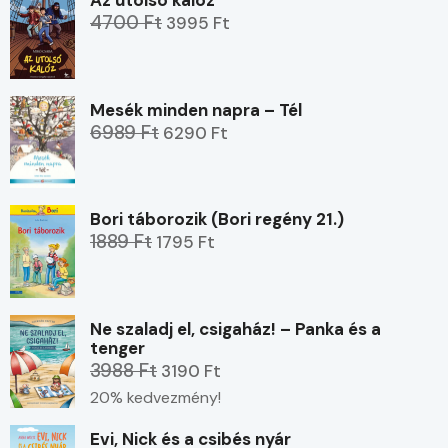
4700 Ft
3995 Ft
Mesék minden napra – Tél
6989 Ft
6290 Ft
Bori táborozik (Bori regény 21.)
1889 Ft
1795 Ft
Ne szaladj el, csigaház! – Panka és a
tenger
3988 Ft
3190 Ft
20% kedvezmény!
Evi, Nick és a csibés nyár