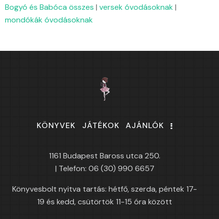
Bogyó és Babóca összes
|
versek óvodásoknak
|
mondókák óvodásoknak
KÖNYVEK
JÁTÉKOK
AJÁNLÓK
1161 Budapest Baross utca 250.
| Telefon: 06 (30) 990 6657
Könyvesbolt nyitva tartás: hétfő, szerda, péntek 17-
19 és kedd, csütörtök 11-15 óra között