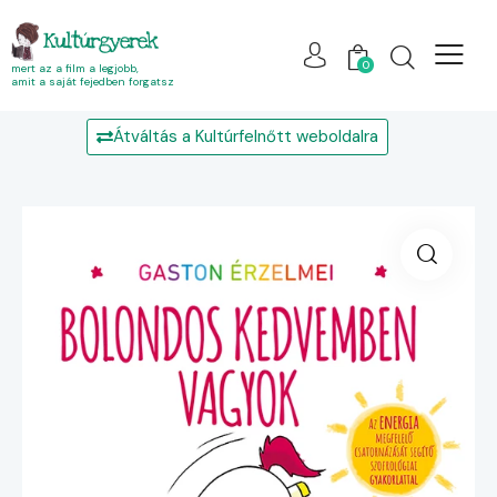
Kultúrgyerek
0
mert az a film a legjobb,
amit a saját fejedben forgatsz
Átváltás a Kultúrfelnőtt weboldalra