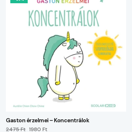
Gaston érzelmei – Koncentrálok
2475 Ft
1980 Ft