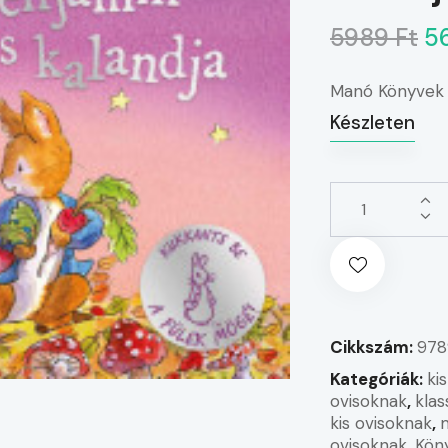
5989 Ft
5
Manó Könyvek
Készleten
Cikkszám:
978
Kategóriák:
ki
ovisoknak
,
kla
kis ovisoknak
,
ovisoknak
,
Kön