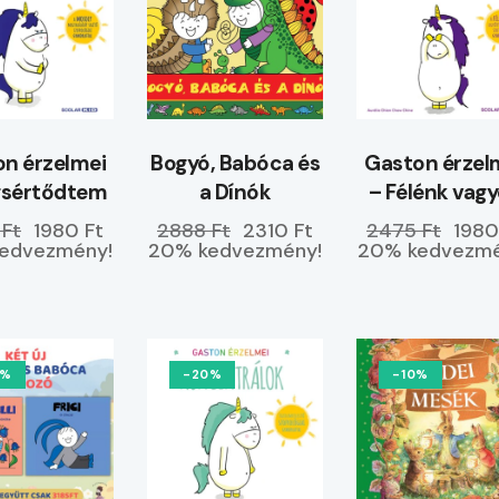
n érzelmei
Bogyó, Babóca és
Gaston érzel
gsértődtem
a Dínók
– Félénk vag
 Ft
1980 Ft
2888 Ft
2310 Ft
2475 Ft
1980
edvezmény!
20% kedvezmény!
20% kedvezmé
0%
-20%
-10%