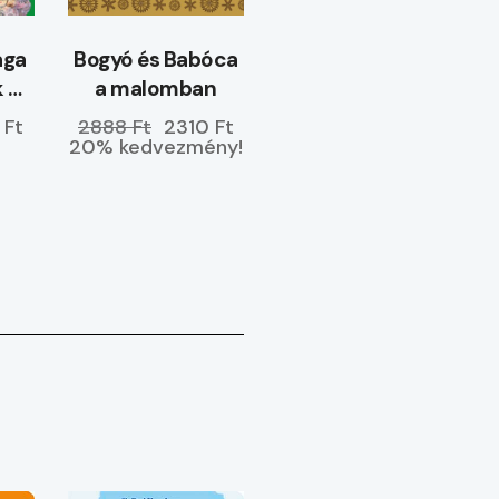
ága
Bogyó és Babóca
k –
a malomban
ETŐ
 Ft
2888 Ft
2310 Ft
20% kedvezmény!