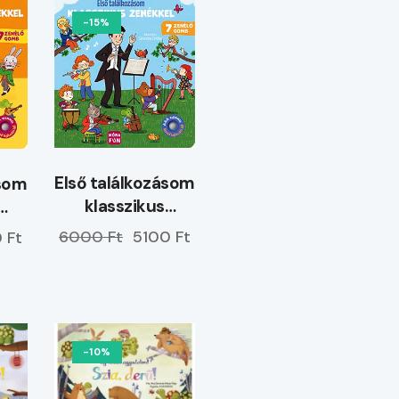
-15%
Első találkozásom
ásom
klasszikus
zenékkel
el
6000 Ft
5100 Ft
 Ft
-10%