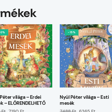
rmékek
10%
-15%
Péter világa – Erdei
Nyúl Péter világa – Esti
k – ELŐRENDELHETŐ
mesék
 Ft
7190 Ft
7488 Ft
6365 Ft