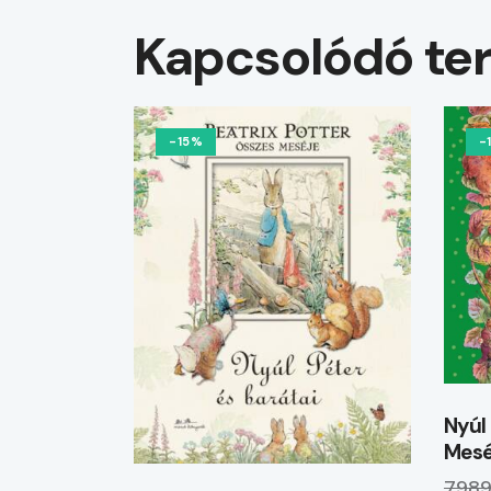
Kapcsolódó te
-15%
-
Nyúl 
Mesé
7989