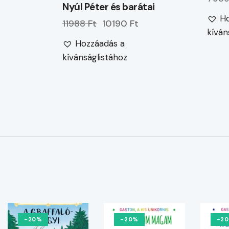
Nyúl Péter és barátai
Ho
11988 Ft
10190 Ft
kíván
Hozzáadás a
kívánságlistához
-20%
-20%
-2