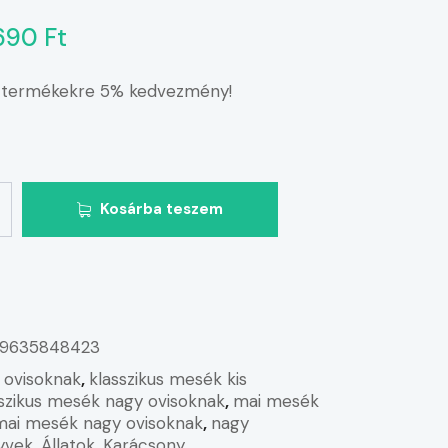
690 Ft
 termékekre 5% kedvezmény!
Kosárba teszem
9635848423
s ovisoknak
,
klasszikus mesék kis
sszikus mesék nagy ovisoknak
,
mai mesék
mai mesék nagy ovisoknak
,
nagy
yvek
,
Állatok
,
Karácsony