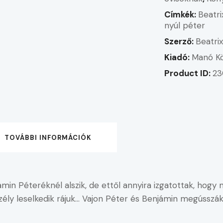
Címkék:
Beatri
nyúl péter
Szerző:
Beatri
Kiadó:
Manó K
Product ID:
23
TOVÁBBI INFORMÁCIÓK
ámin Péteréknél alszik, de ettől annyira izgatottak, hogy
ély leselkedik rájuk… Vajon Péter és Benjámin megússzák?