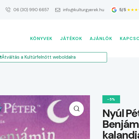
5/5
★★★
06 (30) 990 6657
info@kulturgyerek.hu
KÖNYVEK
JÁTÉKOK
AJÁNLÓK
KAPCS
Átváltás a Kultúrfelnőtt weboldalra
-5%
Nyúl Pé
Benjámi
kalandj