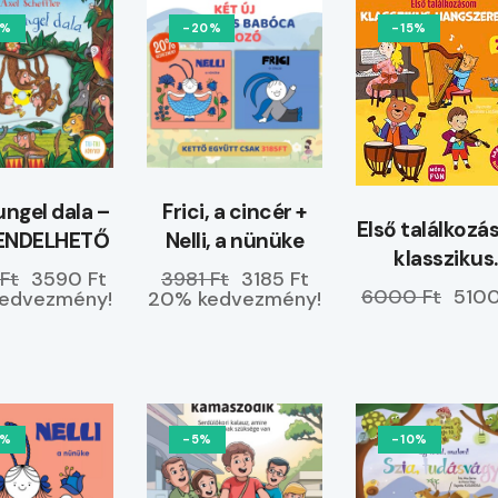
0%
-20%
-15%
ungel dala –
Frici, a cincér +
Első találkoz
ENDELHETŐ
Nelli, a nünüke
klasszikus
Ft
3590 Ft
3981 Ft
3185 Ft
hangszerekk
6000 Ft
5100
edvezmény!
20% kedvezmény!
0%
-5%
-10%