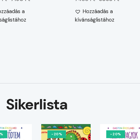
zzáadás a
Hozzáadás a
ságlistához
kívánságlistához
Sikerlista
0%
-20%
-20%