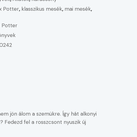
x Potter
,
klasszikus mesék
,
mai mesék
,
x Potter
önyvek
0242
 nem jön álom a szemükre. Így hát alkonyi
 Fedezd fel a rosszcsont nyuszik új