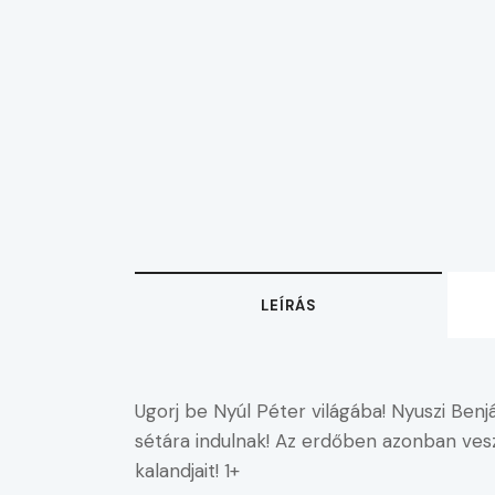
LEÍRÁS
Ugorj be Nyúl Péter világába! Nyuszi Benj
sétára indulnak! Az erdőben azonban vesz
kalandjait! 1+