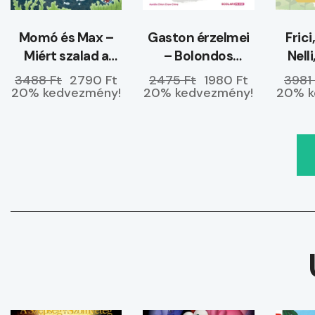
Momó és Max –
Gaston érzelmei
Frici
Miért szalad a
– Bolondos
Nell
tenger a partra?
kedvemben
3488 Ft
2790 Ft
2475 Ft
1980 Ft
3981 
vagyok
20% kedvezmény!
20% kedvezmény!
20% k