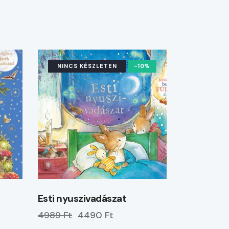
NINCS KÉSZLETEN
-10%
Esti nyuszivadászat
4989 Ft
4490 Ft