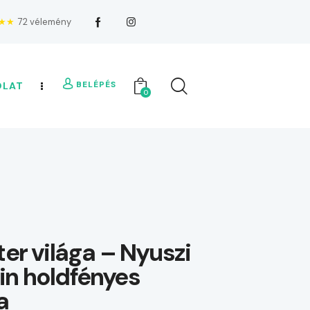
★★
72 vélemény
BELÉPÉS
OLAT
0
ter világa – Nyuszi
n holdfényes
a