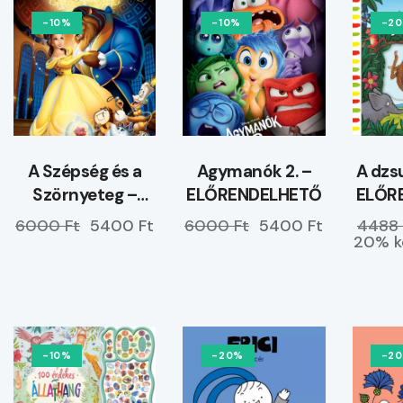
-10%
-10%
-2
A Szépség és a
Agymanók 2. –
A dzs
Szörnyeteg –
ELŐRENDELHETŐ
ELŐR
ELŐRENDELHETŐ
6000 Ft
5400 Ft
6000 Ft
5400 Ft
4488 
20% k
-10%
-20%
-2