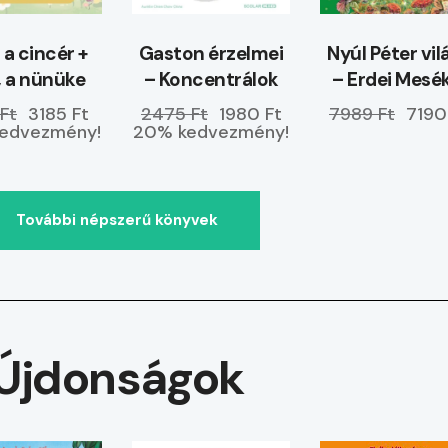
, a cincér +
Gaston érzelmei
Nyúl Péter vil
i, a nünüke
– Koncentrálok
– Erdei Mesé
ELŐRENDELH
Ft
3185 Ft
2475 Ft
1980 Ft
7989 Ft
7190
edvezmény!
20% kedvezmény!
További népszerű könyvek
Újdonságok