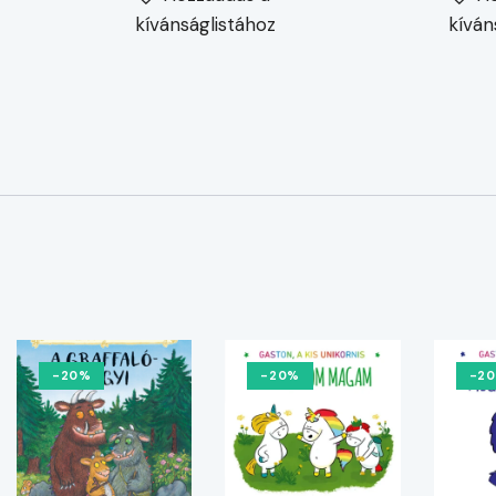
kívánságlistához
kíván
-20%
-20%
-2