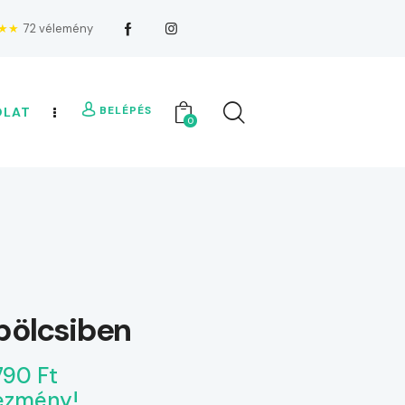
★★
72 vélemény
BELÉPÉS
OLAT
0
bölcsiben
790 Ft
ezmény!