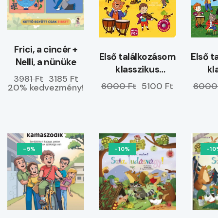
Frici, a cincér +
Első t
Első találkozásom
Nelli, a nünüke
kl
klasszikus
3981 Ft
3185 Ft
z
hangszerekkel
6000
6000 Ft
5100 Ft
20% kedvezmény!
-5%
-10%
-10