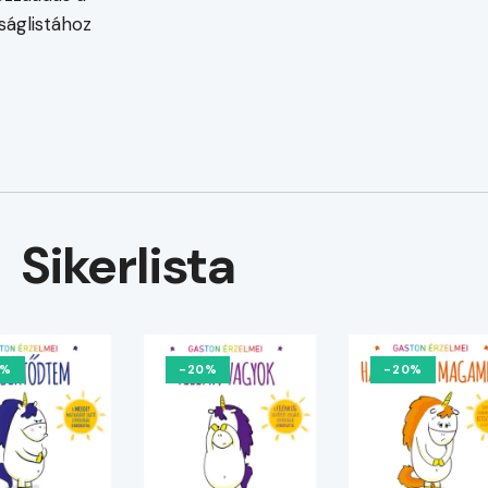
ságlistához
Sikerlista
0%
-20%
-20%