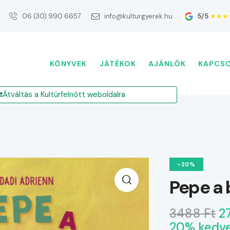
5/5
★★★
06 (30) 990 6657
info@kulturgyerek.hu
KÖNYVEK
JÁTÉKOK
AJÁNLÓK
KAPCS
Átváltás a Kultúrfelnőtt weboldalra
-20%
Pepe a 
3488 Ft
2
20% kedv