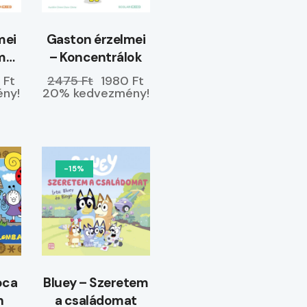
mei
Gaston érzelmei
m
– Koncentrálok
 Ft
2475 Ft
1980 Ft
ny!
20% kedvezmény!
-15%
óca
Bluey – Szeretem
n
a családomat