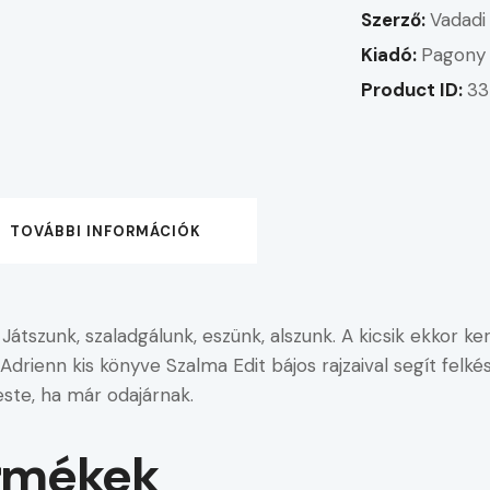
Szerző:
Vadadi
Kiadó:
Pagony 
Product ID:
33
TOVÁBBI INFORMÁCIÓK
átszunk, szaladgálunk, eszünk, alszunk. A kicsik ekkor k
rienn kis könyve Szalma Edit bájos rajzaival segít felkész
este, ha már odajárnak.
rmékek