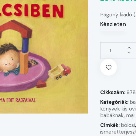
Pagony kiadó 
Készleten
Cikkszám:
978
Kategóriák:
ba
könyvek kis ov
babáknak
,
mai
Címkék:
bölcsi
ismeretterjesz