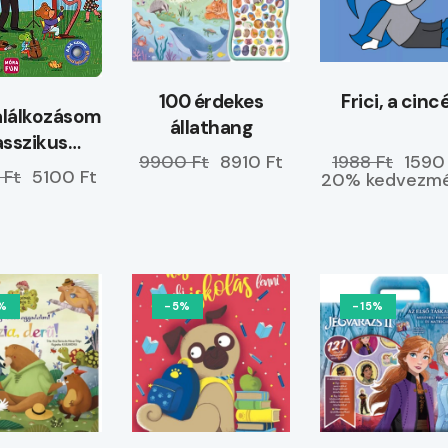
100 érdekes
Frici, a cinc
alálkozásom
állathang
asszikus
9900 Ft
8910 Ft
1988 Ft
1590
enékkel
 Ft
5100 Ft
20% kedvezmé
%
-5%
-15%