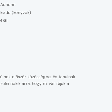
 Adrienn
kiadó (könyvek)
486
erülnek először közösségbe, és tanulnak
ülni nekik arra, hogy mi vár rájuk a