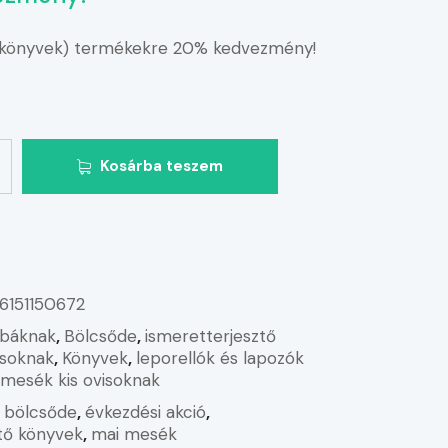
(könyvek) termékekre 20% kedvezmény!
Kosárba teszem
6151150672
báknak
,
Bölcsőde
,
ismeretterjesztő
isoknak
,
Könyvek
,
leporellók és lapozók
 mesék kis ovisoknak
,
bölcsőde
,
évkezdési akció
,
tő könyvek
,
mai mesék