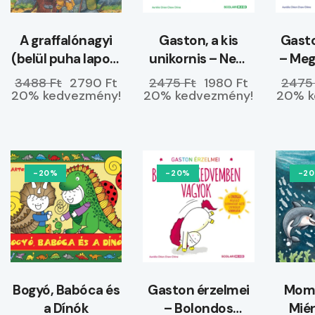
A graffalónagyi
Gaston, a kis
Gasto
(belül puha lapos)
unikornis – Nem
– Me
–
hagyom magam
3488 Ft
2790 Ft
2475 Ft
1980 Ft
2475
ELŐRENDELHETŐ
20% kedvezmény!
20% kedvezmény!
20% k
-20%
-20%
-2
Bogyó, Babóca és
Gaston érzelmei
Momó
a Dínók
– Bolondos
Miér