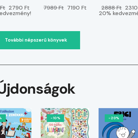
r a partra?
ELŐRENDELHETŐ
Ft
2790 Ft
7989 Ft
7190 Ft
2888 Ft
2310
edvezmény!
20% kedvezmé
További népszerű könyvek
Újdonságok
%
-10%
-20%