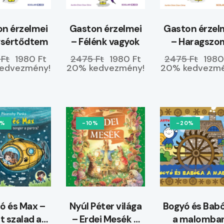
n érzelmei
Gaston érzelmei
Gaston érzel
gsértődtem
– Félénk vagyok
– Haragszo
magamra
 Ft
1980 Ft
2475 Ft
1980 Ft
2475 Ft
1980
edvezmény!
20% kedvezmény!
20% kedvezmé
0%
-10%
-20%
 és Max –
Nyúl Péter világa
Bogyó és Bab
t szalad a
– Erdei Mesék –
a malomba