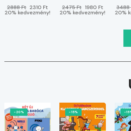
kedvemben
tenge
2888 Ft
2310 Ft
2475 Ft
1980 Ft
3488 
vagyok
20% kedvezmény!
20% kedvezmény!
20% k
-20%
-15%
-15