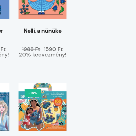
ér
Nelli, a nünüke
 Ft
1988 Ft
1590 Ft
ny!
20% kedvezmény!
-15%