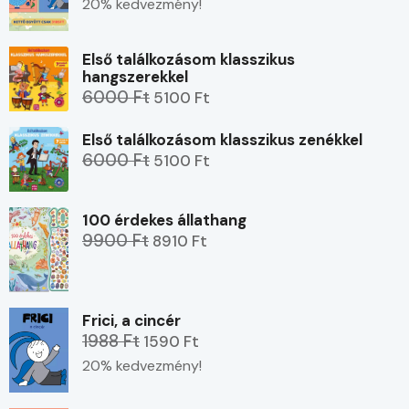
20% kedvezmény!
Első találkozásom klasszikus
hangszerekkel
6000 Ft
5100 Ft
Első találkozásom klasszikus zenékkel
6000 Ft
5100 Ft
100 érdekes állathang
9900 Ft
8910 Ft
Frici, a cincér
1988 Ft
1590 Ft
20% kedvezmény!