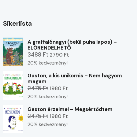
Sikerlista
A graffalónagyi (belül puha lapos) –
ELŐRENDELHETŐ
3488 Ft
2790 Ft
20% kedvezmény!
Gaston, a kis unikornis – Nem hagyom
magam
2475 Ft
1980 Ft
20% kedvezmény!
Gaston érzelmei – Megsértődtem
2475 Ft
1980 Ft
20% kedvezmény!