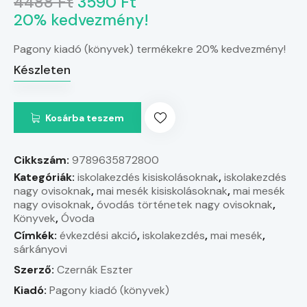
4488 Ft
3590 Ft
20% kedvezmény!
Pagony kiadó (könyvek) termékekre 20% kedvezmény!
Készleten
Kosárba teszem
Cikkszám:
9789635872800
Kategóriák:
iskolakezdés kisiskolásoknak
,
iskolakezdés
nagy ovisoknak
,
mai mesék kisiskolásoknak
,
mai mesék
nagy ovisoknak
,
óvodás történetek nagy ovisoknak
,
Könyvek
,
Óvoda
Címkék:
évkezdési akció
,
iskolakezdés
,
mai mesék
,
sárkányovi
Szerző:
Czernák Eszter
Kiadó:
Pagony kiadó (könyvek)