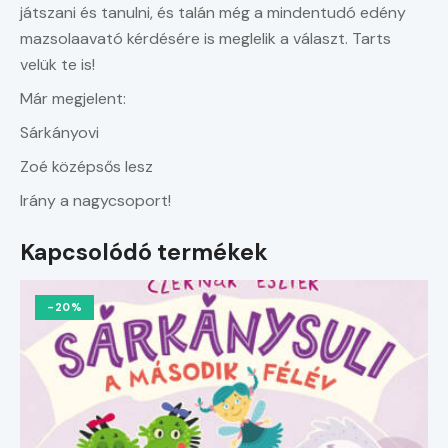
játszani és tanulni, és talán még a mindentudó edény
mazsola­avató kérdésére is meg­lelik a választ. Tarts
velük te is!
Már megjelent:
Sárkányovi
Zoé középsős lesz
Irány a nagycsoport!
Kapcsolódó termékek
-20%