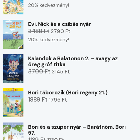
20% kedvezmény!
Evi, Nick és a csibés nyár
3488 Ft
2790 Ft
20% kedvezmény!
Kalandok a Balatonon 2. – avagy az
öreg gróf titka
3700 Ft
3145 Ft
Bori táborozik (Bori regény 21.)
1889 Ft
1795 Ft
Bori és a szuper nyár – Barátnőm, Bori
57.
1189 Ft