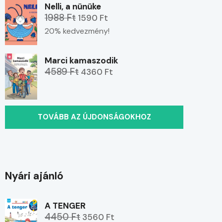
Nelli, a nünüke
1988 Ft
1590 Ft
20% kedvezmény!
Marci kamaszodik
4589 Ft
4360 Ft
TOVÁBB AZ ÚJDONSÁGOKHOZ
Nyári ajánló
A TENGER
4450 Ft
3560 Ft