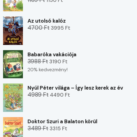
1130 Ft
Az utolsó kalóz
4700 Ft
3995 Ft
Babaróka vakációja
3988 Ft
3190 Ft
20% kedvezmény!
Nyúl Péter világa – Így lesz kerek az év
4989 Ft
4490 Ft
Doktor Szuri a Balaton körül
3489 Ft
3315 Ft