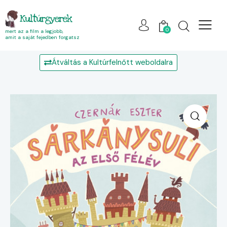
Kultúrgyerek
0
mert az a film a legjobb,
amit a saját fejedben forgatsz
Átváltás a Kultúrfelnőtt weboldalra