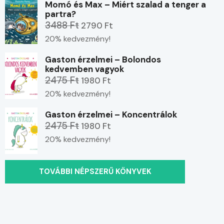
Momó és Max – Miért szalad a tenger a
partra?
3488 Ft
2790 Ft
20% kedvezmény!
Gaston érzelmei – Bolondos
kedvemben vagyok
2475 Ft
1980 Ft
20% kedvezmény!
Gaston érzelmei – Koncentrálok
2475 Ft
1980 Ft
20% kedvezmény!
TOVÁBBI NÉPSZERŰ KÖNYVEK