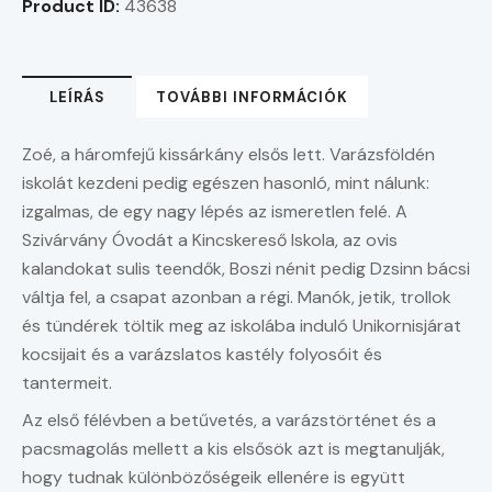
Product ID:
43638
LEÍRÁS
TOVÁBBI INFORMÁCIÓK
Zoé, a háromfejű kissárkány elsős lett. Varázsföldén
iskolát kezdeni pedig egészen hasonló, mint nálunk:
izgalmas, de egy nagy lépés az ismeretlen felé. A
Szivárvány Óvodát a Kincskereső Iskola, az ovis
kalandokat ­sulis teendők, Boszi nénit pedig Dzsinn bácsi
váltja fel, a csapat azonban a régi. Manók, jetik, trollok
és tündérek töltik meg az iskolába induló Unikornisjárat
kocsijait és a varázslatos kastély folyosóit és
tantermeit.
Az első félévben a betűvetés, a varázstörténet és a
pacsmagolás mellett a kis elsősök azt is megtanulják,
hogy tudnak különbözőségeik ellenére is együtt