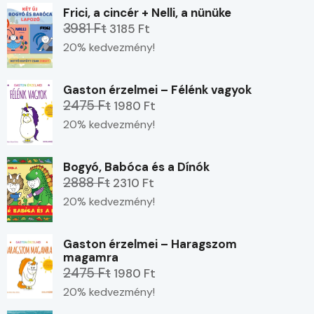
Frici, a cincér + Nelli, a nünüke
3981 Ft
3185 Ft
20% kedvezmény!
Gaston érzelmei – Félénk vagyok
2475 Ft
1980 Ft
20% kedvezmény!
Bogyó, Babóca és a Dínók
2888 Ft
2310 Ft
20% kedvezmény!
Gaston érzelmei – Haragszom
magamra
2475 Ft
1980 Ft
20% kedvezmény!