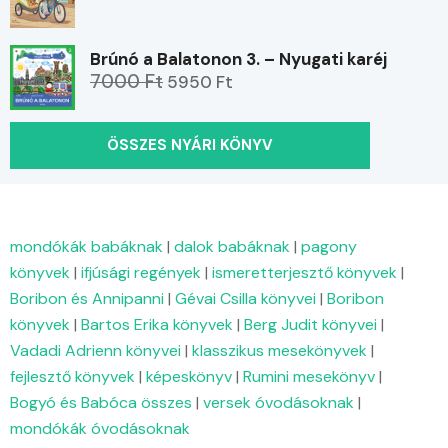
Brúnó a Balatonon 3. – Nyugati karéj
7000 Ft
5950 Ft
ÖSSZES NYÁRI KÖNYV
mondókák babáknak
|
dalok babáknak
|
pagony
könyvek
|
ifjúsági regények
|
ismeretterjesztő könyvek
|
Boribon és Annipanni
|
Gévai Csilla könyvei
|
Boribon
könyvek
|
Bartos Erika könyvek
|
Berg Judit könyvei
|
Vadadi Adrienn könyvei
|
klasszikus mesekönyvek
|
fejlesztő könyvek
|
képeskönyv
|
Rumini mesekönyv
|
Bogyó és Babóca összes
|
versek óvodásoknak
|
mondókák óvodásoknak