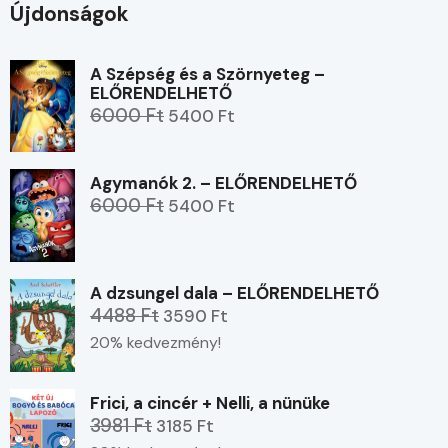
Újdonságok
A Szépség és a Szörnyeteg –
ELŐRENDELHETŐ
6000 Ft
5400 Ft
Agymanók 2. – ELŐRENDELHETŐ
6000 Ft
5400 Ft
A dzsungel dala – ELŐRENDELHETŐ
4488 Ft
3590 Ft
20% kedvezmény!
Frici, a cincér + Nelli, a nünüke
3981 Ft
3185 Ft