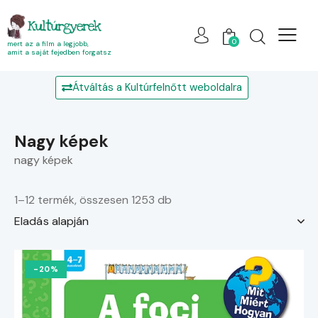
Kultúrgyerek
0
mert az a film a legjobb,
amit a saját fejedben forgatsz
Átváltás a Kultúrfelnőtt weboldalra
nagy képek
nagy képek
1–12 termék, összesen 1253 db
-20%