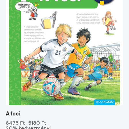
A foci
6475 Ft
5180 Ft
20% kedvezmény!