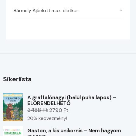
Bármely Ajánlott max. életkor
Sikerlista
A graffalónagyi (belül puha lapos) –
ELŐRENDELHETŐ
3488 Ft
2790 Ft
20% kedvezmény!
Gaston, a kis unikornis – Nem hagyom