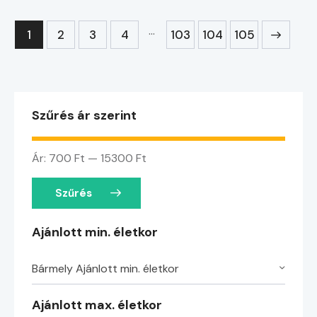
…
1
2
3
4
103
→
104
105
Szűrés ár szerint
Ár:
700 Ft
—
15300 Ft
Szűrés
Ajánlott min. életkor
Bármely Ajánlott min. életkor
Ajánlott max. életkor