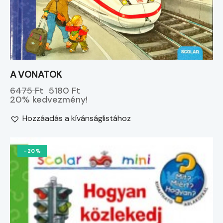
A VONATOK
6475 Ft
5180 Ft
20% kedvezmény!
Hozzáadás a kívánságlistához
-20%