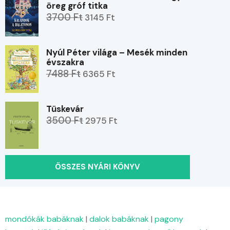
öreg gróf titka
3700 Ft
3145 Ft
Nyúl Péter világa – Mesék minden
évszakra
7488 Ft
6365 Ft
Tüskevár
3500 Ft
2975 Ft
ÖSSZES NYÁRI KÖNYV
mondókák babáknak
|
dalok babáknak
|
pagony