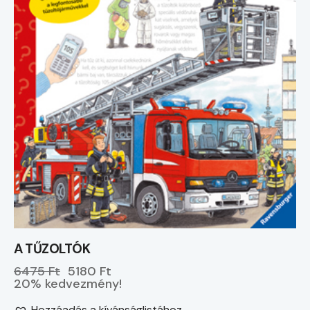
A TŰZOLTÓK
6475 Ft
5180 Ft
20% kedvezmény!
Hozzáadás a kívánságlistához