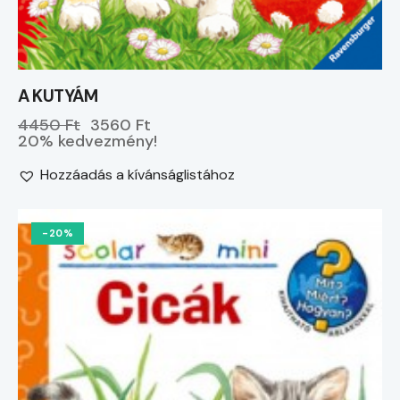
A KUTYÁM
4450 Ft
3560 Ft
20% kedvezmény!
Hozzáadás a kívánságlistához
-20%