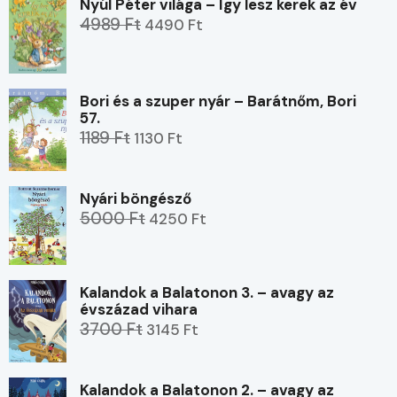
Nyúl Péter világa – Így lesz kerek az év
4989 Ft
4490 Ft
Bori és a szuper nyár – Barátnőm, Bori
57.
1189 Ft
1130 Ft
Nyári böngésző
5000 Ft
4250 Ft
Kalandok a Balatonon 3. – avagy az
évszázad vihara
3700 Ft
3145 Ft
Kalandok a Balatonon 2. – avagy az