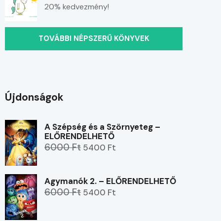
20% kedvezmény!
TOVÁBBI NÉPSZERŰ KÖNYVEK
Újdonságok
A Szépség és a Szörnyeteg –
ELŐRENDELHETŐ
6000 Ft
5400 Ft
Agymanók 2. – ELŐRENDELHETŐ
6000 Ft
5400 Ft