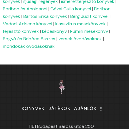
könyvek
|
ifjúsági regények
|
ismeretterjesztő könyvek
|
Boribon és Annipanni
|
Gévai Csilla könyvei
|
Boribon
könyvek
|
Bartos Erika könyvek
|
Berg Judit könyvei
|
Vadadi Adrienn könyvei
|
klasszikus mesekönyvek
|
fejlesztő könyvek
|
képeskönyv
|
Rumini mesekönyv
|
Bogyó és Babóca összes
|
versek óvodásoknak
|
mondókák óvodásoknak
KÖNYVEK
JÁTÉKOK
AJÁNLÓK
1161 Budapest Baross utca 250.