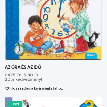
AZ ÓRA ÉS AZ IDŐ
6475 Ft
5180 Ft
20% kedvezmény!
Hozzáadás a kívánságlistához
-20%