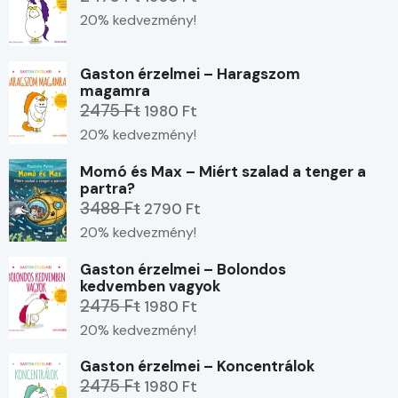
20% kedvezmény!
Gaston érzelmei – Haragszom
magamra
2475 Ft
1980 Ft
20% kedvezmény!
Momó és Max – Miért szalad a tenger a
partra?
3488 Ft
2790 Ft
20% kedvezmény!
Gaston érzelmei – Bolondos
kedvemben vagyok
2475 Ft
1980 Ft
20% kedvezmény!
Gaston érzelmei – Koncentrálok
2475 Ft
1980 Ft