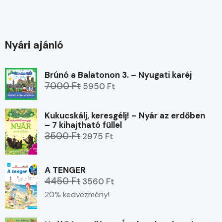
Nyári ajánló
Brúnó a Balatonon 3. – Nyugati karéj
7000 Ft
5950 Ft
Kukucskálj, keresgélj! – Nyár az erdőben
– 7 kihajtható füllel
3500 Ft
2975 Ft
A TENGER
4450 Ft
3560 Ft
20% kedvezmény!