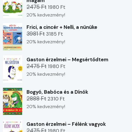
magam
2475 Ft
1980 Ft
20% kedvezmény!
Frici, a cincér + Nelli, a nünüke
3981 Ft
3185 Ft
20% kedvezmény!
Gaston érzelmei – Megsértődtem
2475 Ft
1980 Ft
20% kedvezmény!
Bogyó, Babóca és a Dínók
2888 Ft
2310 Ft
20% kedvezmény!
Gaston érzelmei – Félénk vagyok
2475 Ft
1980 Ft