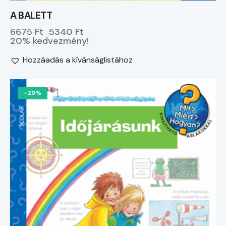
A BALETT
6675 Ft
5340 Ft
20% kedvezmény!
Hozzáadás a kívánságlistához
-20%