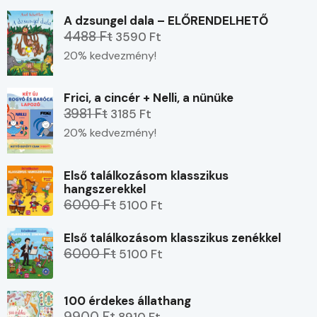
A dzsungel dala – ELŐRENDELHETŐ
4488 Ft
3590 Ft
20% kedvezmény!
Frici, a cincér + Nelli, a nünüke
3981 Ft
3185 Ft
20% kedvezmény!
Első találkozásom klasszikus
hangszerekkel
6000 Ft
5100 Ft
Első találkozásom klasszikus zenékkel
6000 Ft
5100 Ft
100 érdekes állathang
9900 Ft
8910 Ft