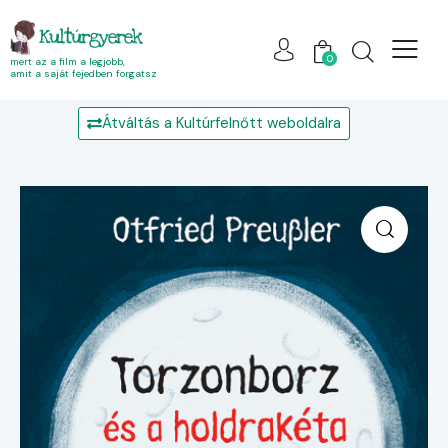
Kultúrgyerek
0
mert az a film a legjobb,
amit a saját fejedben forgatsz
Átváltás a Kultúrfelnőtt weboldalra