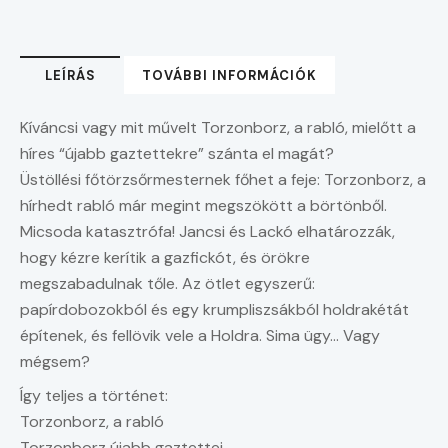
LEÍRÁS
TOVÁBBI INFORMÁCIÓK
Kíváncsi vagy mit művelt Torzonborz, a rabló, mielőtt a
híres “újabb gaztettekre” szánta el magát?
Üstöllési főtörzsőrmesternek főhet a feje: Torzonborz, a
hírhedt rabló már megint megszökött a börtönből.
Micsoda katasztrófa! Jancsi és Lackó elhatározzák,
hogy kézre kerítik a gazfickót, és örökre
megszabadulnak tőle. Az ötlet egyszerű:
papírdobozokból és egy krumpliszsákból holdrakétát
építenek, és fellövik vele a Holdra. Sima ügy… Vagy
mégsem?
Így teljes a történet:
Torzonborz, a rabló
Torzonborz újabb gaztettei