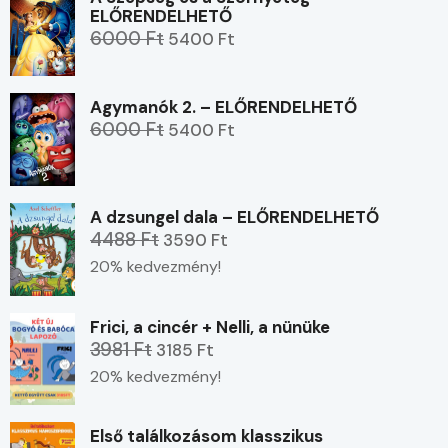
ELŐRENDELHETŐ
6000 Ft
5400 Ft
Agymanók 2. – ELŐRENDELHETŐ
6000 Ft
5400 Ft
A dzsungel dala – ELŐRENDELHETŐ
4488 Ft
3590 Ft
20% kedvezmény!
Frici, a cincér + Nelli, a nünüke
3981 Ft
3185 Ft
20% kedvezmény!
Első találkozásom klasszikus