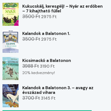
Kukucskálj, keresgélj! – Nyár az erdőben
– 7 kihajtható füllel
3500 Ft
2975 Ft
Kalandok a Balatonon 1.
3500 Ft
2975 Ft
Kicsimackó a Balatonon
3988 Ft
3190 Ft
20% kedvezmény!
Kalandok a Balatonon 3. – avagy az
évszázad vihara
3700 Ft
3145 Ft