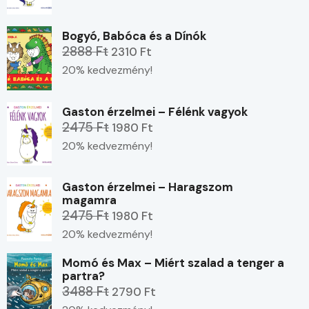
Bogyó, Babóca és a Dínók
2888 Ft
2310 Ft
20% kedvezmény!
Gaston érzelmei – Félénk vagyok
2475 Ft
1980 Ft
20% kedvezmény!
Gaston érzelmei – Haragszom
magamra
2475 Ft
1980 Ft
20% kedvezmény!
Momó és Max – Miért szalad a tenger a
partra?
3488 Ft
2790 Ft