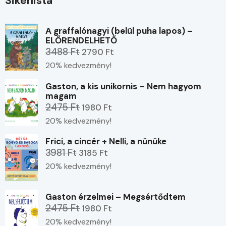
Sikerlista
A graffalónagyi (belül puha lapos) –
ELŐRENDELHETŐ
3488 Ft
2790 Ft
20% kedvezmény!
Gaston, a kis unikornis – Nem hagyom
magam
2475 Ft
1980 Ft
20% kedvezmény!
Frici, a cincér + Nelli, a nünüke
3981 Ft
3185 Ft
20% kedvezmény!
Gaston érzelmei – Megsértődtem
2475 Ft
1980 Ft
20% kedvezmény!