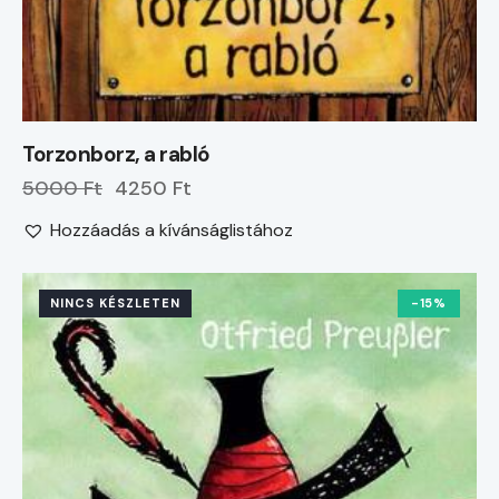
Torzonborz, a rabló
5000 Ft
4250 Ft
Hozzáadás a kívánságlistához
NINCS KÉSZLETEN
-15%