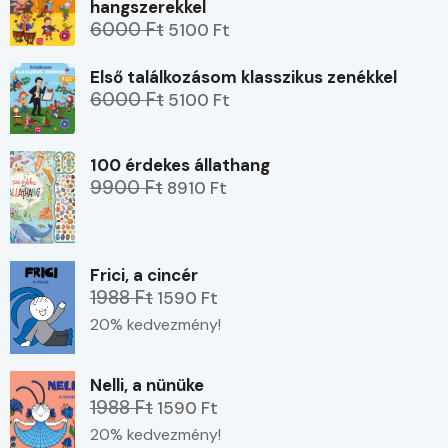
hangszerekkel
6000 Ft
5100 Ft
Első találkozásom klasszikus zenékkel
6000 Ft
5100 Ft
100 érdekes állathang
9900 Ft
8910 Ft
Frici, a cincér
1988 Ft
1590 Ft
20% kedvezmény!
Nelli, a nünüke
1988 Ft
1590 Ft
20% kedvezmény!