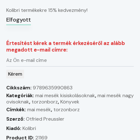
Kolibri termékekre 15% kedvezmény!
Elfogyott
Értesítést kérek a termék érkezéséről az alább
megadott e-mail címre:
Kérem
Cikkszám:
9789635990863
Kategóriák:
mai mesék kisiskolásoknak
,
mai mesék nagy
ovisoknak
,
torzonborz
,
Könyvek
Címkék:
mai mesék
,
torzonborz
Szerző:
Otfried Preussler
Kiadó:
Kolibri
Product ID:
21169