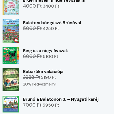
Erdei mesék minden évszakra
4000 Ft
3400 Ft
Balatoni böngésző Brúnóval
5000 Ft
4250 Ft
Bing és a négy évszak
6000 Ft
5100 Ft
Babaróka vakációja
3988 Ft
3190 Ft
20% kedvezmény!
Brúnó a Balatonon 3. – Nyugati karéj
7000 Ft
5950 Ft