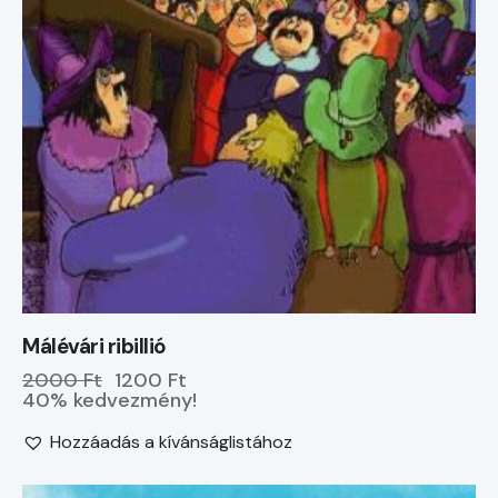
Málévári ribillió
2000 Ft
1200 Ft
40% kedvezmény!
Hozzáadás a kívánságlistához