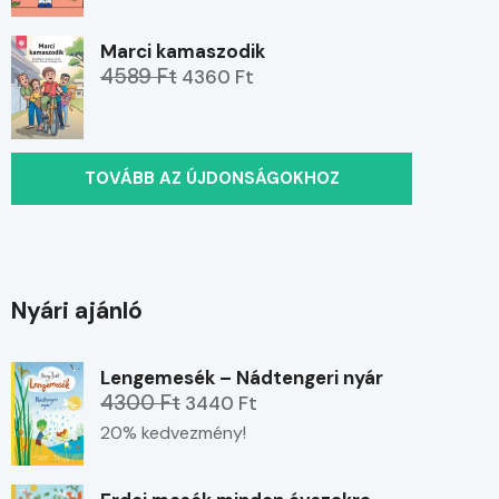
Marci kamaszodik
4589 Ft
4360 Ft
TOVÁBB AZ ÚJDONSÁGOKHOZ
Nyári ajánló
Lengemesék – Nádtengeri nyár
4300 Ft
3440 Ft
20% kedvezmény!