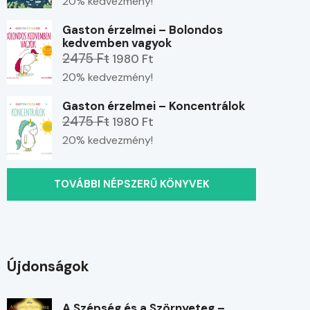
20% kedvezmény!
Gaston érzelmei – Bolondos
kedvemben vagyok
2475 Ft
1980 Ft
20% kedvezmény!
Gaston érzelmei – Koncentrálok
2475 Ft
1980 Ft
20% kedvezmény!
TOVÁBBI NÉPSZERŰ KÖNYVEK
Újdonságok
A Szépség és a Szörnyeteg –