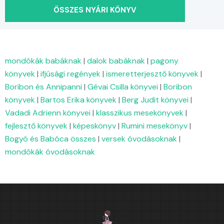
ÖSSZES NYÁRI KÖNYV
mondókák babáknak
|
dalok babáknak
|
pagony
könyvek
|
ifjúsági regények
|
ismeretterjesztő könyvek
|
Boribon és Annipanni
|
Gévai Csilla könyvei
|
Boribon
könyvek
|
Bartos Erika könyvek
|
Berg Judit könyvei
|
Vadadi Adrienn könyvei
|
klasszikus mesekönyvek
|
fejlesztő könyvek
|
képeskönyv
|
Rumini mesekönyv
|
Bogyó és Babóca összes
|
versek óvodásoknak
|
mondókák óvodásoknak