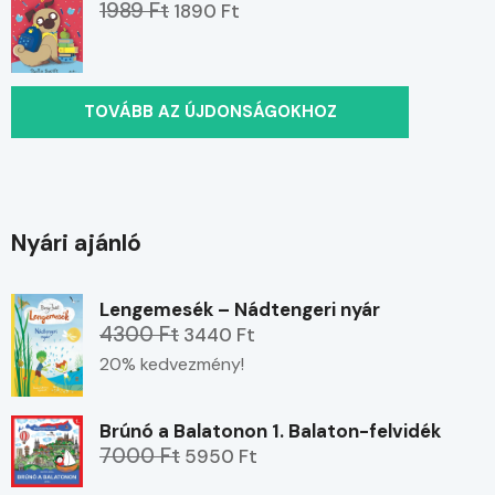
1989 Ft
1890 Ft
TOVÁBB AZ ÚJDONSÁGOKHOZ
Nyári ajánló
Lengemesék – Nádtengeri nyár
4300 Ft
3440 Ft
20% kedvezmény!
Brúnó a Balatonon 1. Balaton-felvidék
7000 Ft
5950 Ft