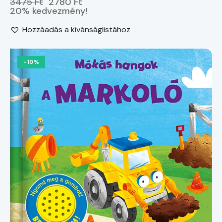
3475 Ft
2780 Ft
20% kedvezmény!
Hozzáadás a kívánságlistához
-10%