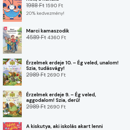
1988 Ft
1590 Ft
20% kedvezmény!
Marci kamaszodik
4589 Ft
4360 Ft
Érzelmek erdeje 10. – Ég veled, unalom!
Szia, tudásvágy!
2989 Ft
2690 Ft
Érzelmek erdeje 9. – Ég veled,
aggodalom! Szia, derű!
2989 Ft
2690 Ft
A kiskutya, aki iskolás akart lenni