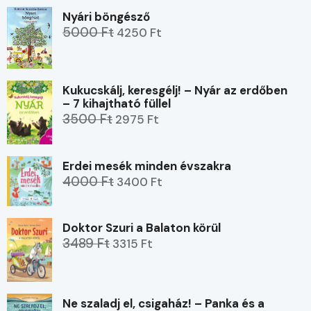
Nyári böngésző
5000 Ft
4250 Ft
Kukucskálj, keresgélj! – Nyár az erdőben
– 7 kihajtható füllel
3500 Ft
2975 Ft
Erdei mesék minden évszakra
4000 Ft
3400 Ft
Doktor Szuri a Balaton körül
3489 Ft
3315 Ft
Ne szaladj el, csigaház! – Panka és a