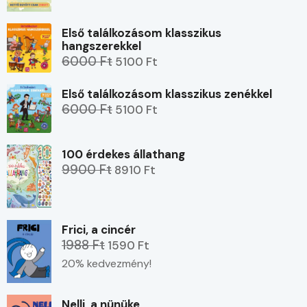
Első találkozásom klasszikus
hangszerekkel
6000 Ft
5100 Ft
Első találkozásom klasszikus zenékkel
6000 Ft
5100 Ft
100 érdekes állathang
9900 Ft
8910 Ft
Frici, a cincér
1988 Ft
1590 Ft
20% kedvezmény!
Nelli, a nünüke