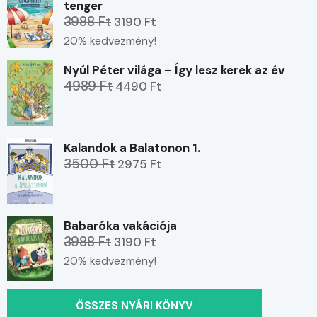
tenger
3988 Ft
3190 Ft
20% kedvezmény!
Nyúl Péter világa – Így lesz kerek az év
4989 Ft
4490 Ft
Kalandok a Balatonon 1.
3500 Ft
2975 Ft
Babaróka vakációja
3988 Ft
3190 Ft
20% kedvezmény!
ÖSSZES NYÁRI KÖNYV