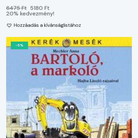
6475 Ft
5180 Ft
20% kedvezmény!
Hozzáadás a kívánságlistához
-5%