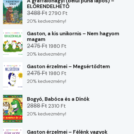
A graffalónagyi (belül puha lapos) –
ELŐRENDELHETŐ
3488 Ft
2790 Ft
20% kedvezmény!
Gaston, a kis unikornis – Nem hagyom
magam
2475 Ft
1980 Ft
20% kedvezmény!
Gaston érzelmei – Megsértődtem
2475 Ft
1980 Ft
20% kedvezmény!
Bogyó, Babóca és a Dínók
2888 Ft
2310 Ft
20% kedvezmény!
Gaston érzelmei – Félénk vagyok