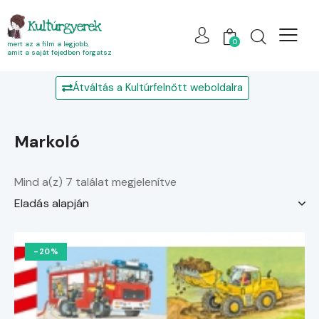
Kultúrgyerek
0
mert az a film a legjobb,
amit a saját fejedben forgatsz
Átváltás a Kultúrfelnőtt weboldalra
markoló
Mind a(z) 7 találat megjelenítve
-20%