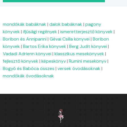
mondókák babáknak
|
dalok babáknak
|
pagony
könyvek
|
ifjúsági regények
|
ismeretterjesztő könyvek
|
Boribon és Annipanni
|
Gévai Csilla könyvei
|
Boribon
könyvek
|
Bartos Erika könyvek
|
Berg Judit könyvei
|
Vadadi Adrienn könyvei
|
klasszikus mesekönyvek
|
fejlesztő könyvek
|
képeskönyv
|
Rumini mesekönyv
|
Bogyó és Babóca összes
|
versek óvodásoknak
|
mondókák óvodásoknak