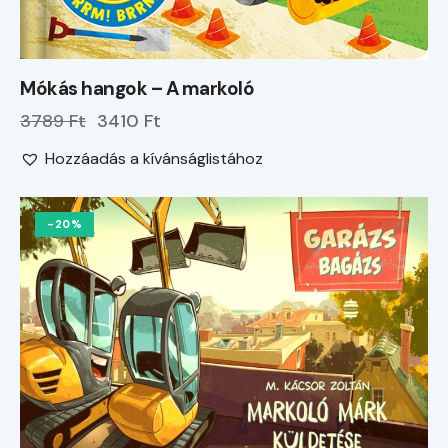
Mókás hangok – A markoló
3789 Ft
3410 Ft
Hozzáadás a kívánságlistához
-20%