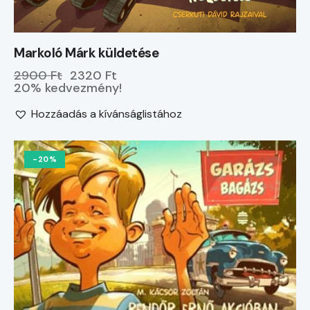
Markoló Márk küldetése
2900 Ft
2320 Ft
20% kedvezmény!
Hozzáadás a kívánságlistához
-20%