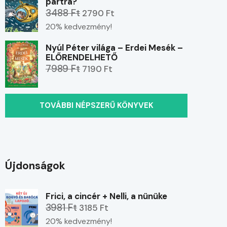
partra?
3488 Ft
2790 Ft
20% kedvezmény!
Nyúl Péter világa – Erdei Mesék –
ELŐRENDELHETŐ
7989 Ft
7190 Ft
TOVÁBBI NÉPSZERŰ KÖNYVEK
Újdonságok
Frici, a cincér + Nelli, a nünüke
3981 Ft
3185 Ft
20% kedvezmény!