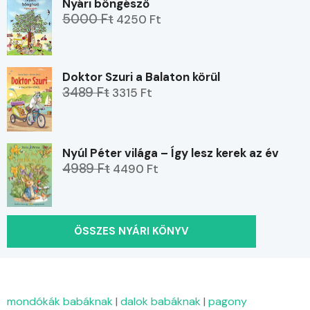
Nyári böngésző
5000 Ft
4250 Ft
Doktor Szuri a Balaton körül
3489 Ft
3315 Ft
Nyúl Péter világa – Így lesz kerek az év
4989 Ft
4490 Ft
ÖSSZES NYÁRI KÖNYV
mondókák babáknak
|
dalok babáknak
|
pagony