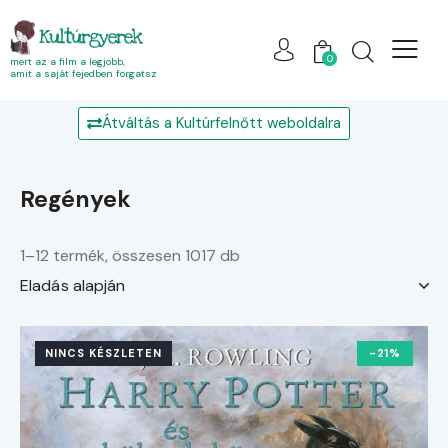
Kultúrgyerek
0
mert az a film a legjobb,
amit a saját fejedben forgatsz
Átváltás a Kultúrfelnőtt weboldalra
regények
1–12 termék, összesen 1017 db
NINCS KÉSZLETEN
-21%