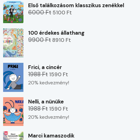
Első találkozásom klasszikus zenékkel
6000 Ft
5100 Ft
100 érdekes állathang
9900 Ft
8910 Ft
Frici, a cincér
1988 Ft
1590 Ft
20% kedvezmény!
Nelli, a nünüke
1988 Ft
1590 Ft
20% kedvezmény!
Marci kamaszodik