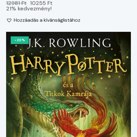
12981 Ft
10255 Ft
21% kedvezmény!
Hozzáadás a kívánságlistához
-20%