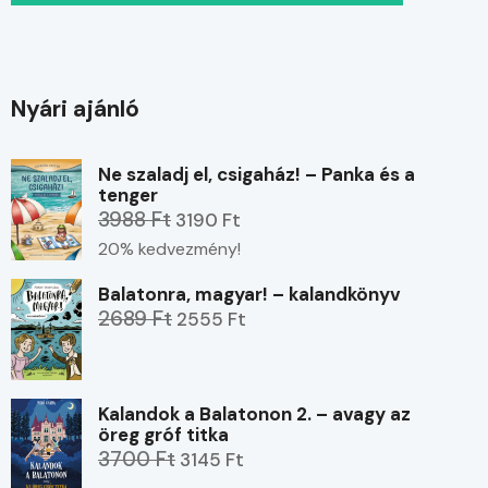
Nyári ajánló
Ne szaladj el, csigaház! – Panka és a
tenger
3988 Ft
3190 Ft
20% kedvezmény!
Balatonra, magyar! – kalandkönyv
2689 Ft
2555 Ft
Kalandok a Balatonon 2. – avagy az
öreg gróf titka
3700 Ft
3145 Ft