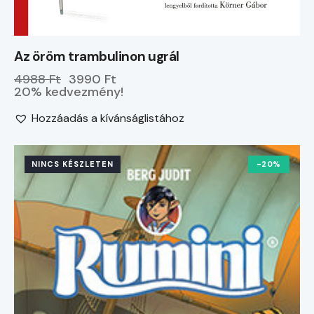
Az öröm trambulinon ugrál
4988 Ft
3990 Ft
20% kedvezmény!
Hozzáadás a kívánságlistához
NINCS KÉSZLETEN
-20%