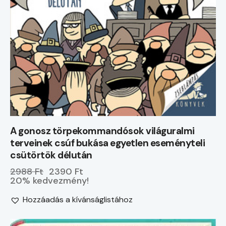
A gonosz törpekommandósok világuralmi
terveinek csúf bukása egyetlen eseményteli
csütörtök délután
2988 Ft
2390 Ft
20% kedvezmény!
Hozzáadás a kívánságlistához