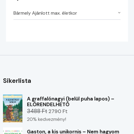
Bármely Ajánlott max. életkor
Sikerlista
A graffalónagyi (belül puha lapos) –
ELŐRENDELHETŐ
3488 Ft
2790 Ft
20% kedvezmény!
Gaston, a kis unikornis – Nem hagyom