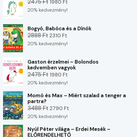
2475 Ft
1980 Ft
20% kedvezmény!
Bogyó, Babóca és a Dínók
2888 Ft
2310 Ft
20% kedvezmény!
Gaston érzelmei – Bolondos
kedvemben vagyok
2475 Ft
1980 Ft
20% kedvezmény!
Momó és Max – Miért szalad a tenger a
partra?
3488 Ft
2790 Ft
20% kedvezmény!
Nyúl Péter világa – Erdei Mesék –
ELŐRENDELHETŐ