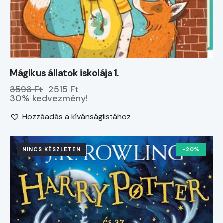
Mágikus állatok iskolája 1.
3593 Ft
2515 Ft
30% kedvezmény!
Hozzáadás a kívánságlistához
NINCS KÉSZLETEN
-20%