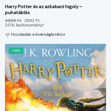
Harry Potter és az azkabani fogoly –
puhatáblás
4888 Ft
3910 Ft
20% kedvezmény!
Hozzáadás a kívánságlistához
-20%