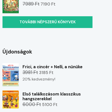
7989 Ft
7190 Ft
TOVÁBBI NÉPSZERŰ KÖNYVEK
Újdonságok
Frici, a cincér + Nelli, a nünüke
3981 Ft
3185 Ft
20% kedvezmény!
Első találkozásom klasszikus
hangszerekkel
6000 Ft
5100 Ft