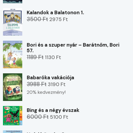
Kalandok a Balatonon 1.
3500 Ft
2975 Ft
Bori és a szuper nyár – Barátnőm, Bori
57.
1189 Ft
1130 Ft
Babaróka vakációja
3988 Ft
3190 Ft
20% kedvezmény!
Bing és a négy évszak
6000 Ft
5100 Ft