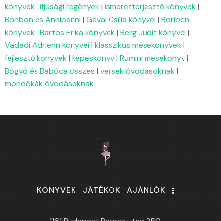
könyvek
|
ifjúsági regények
|
ismeretterjesztő könyvek
|
Boribon és Annipanni
|
Gévai Csilla könyvei
|
Boribon
könyvek
|
Bartos Erika könyvek
|
Berg Judit könyvei
|
Vadadi Adrienn könyvei
|
klasszikus mesekönyvek
|
fejlesztő könyvek
|
képeskönyv
|
Rumini mesekönyv
|
Bogyó és Babóca összes
|
versek óvodásoknak
|
mondókák óvodásoknak
KÖNYVEK
JÁTÉKOK
AJÁNLÓK
1161 Budapest Baross utca 250.