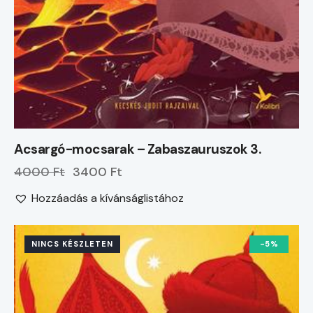
Acsargó-mocsarak – Zabaszauruszok 3.
4000 Ft
3400 Ft
Hozzáadás a kívánságlistához
NINCS KÉSZLETEN
-5%