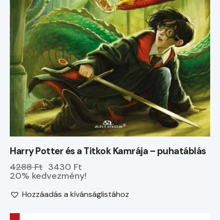
Harry Potter és a Titkok Kamrája – puhatáblás
4288 Ft
3430 Ft
20% kedvezmény!
Hozzáadás a kívánságlistához