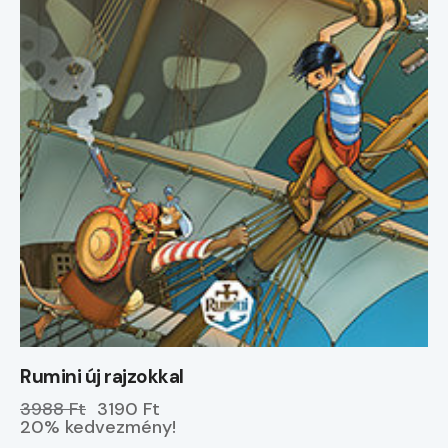
Rumini új rajzokkal
3988 Ft
3190 Ft
20% kedvezmény!