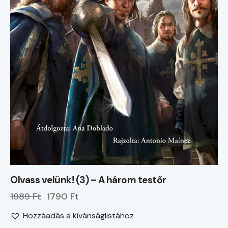
Olvass velünk! (3) – A három testőr
1989 Ft
1790 Ft
Hozzáadás a kívánságlistához