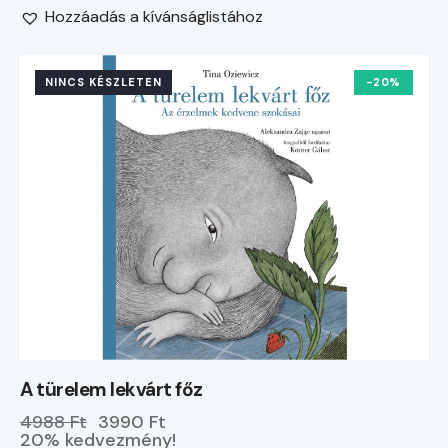
Hozzáadás a kívánságlistához
NINCS KÉSZLETEN
-20%
A türelem lekvárt főz
4988 Ft
3990 Ft
20% kedvezmény!