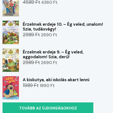
4589 Ft
4360 Ft
Érzelmek erdeje 10. – Ég veled, unalom!
Szia, tudásvágy!
2989 Ft
2690 Ft
Érzelmek erdeje 9. – Ég veled,
aggodalom! Szia, derű!
2989 Ft
2690 Ft
A kiskutya, aki iskolás akart lenni
1989 Ft
1890 Ft
TOVÁBB AZ ÚJDONSÁGOKHOZ