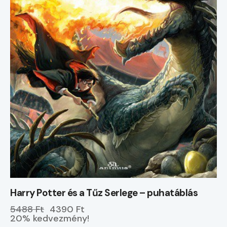
Harry Potter és a Tűz Serlege – puhatáblás
5488 Ft
4390 Ft
20% kedvezmény!