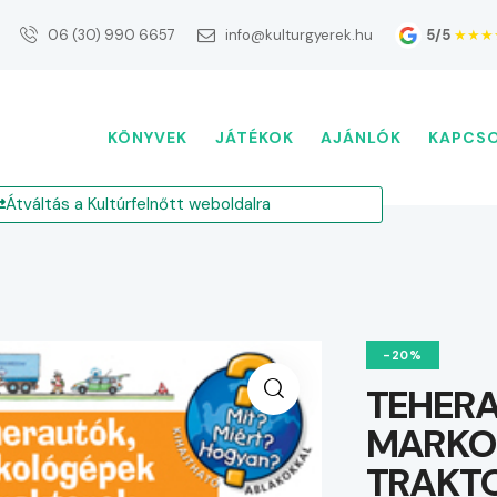
5/5
★★★
06 (30) 990 6657
info@kulturgyerek.hu
KÖNYVEK
JÁTÉKOK
AJÁNLÓK
KAPCS
Átváltás a Kultúrfelnőtt weboldalra
-20%
TEHERA
MARKO
TRAKT