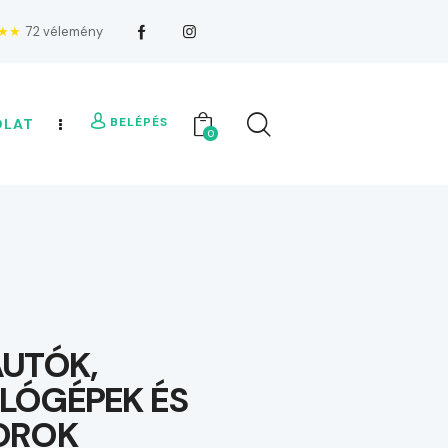
★★
72 vélemény
BELÉPÉS
OLAT
0
UTÓK,
LÓGÉPEK ÉS
OROK