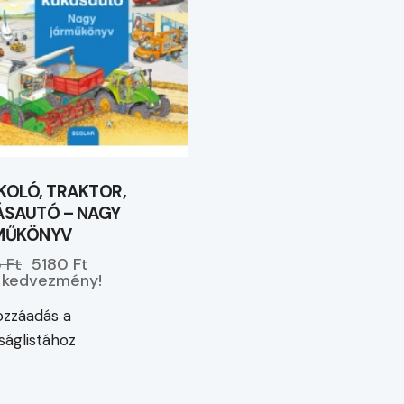
OLÓ, TRAKTOR,
ÁSAUTÓ – NAGY
MŰKÖNYV
 Ft
5180 Ft
kedvezmény!
zzáadás a
ságlistához