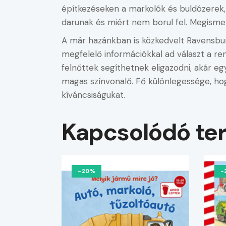
építkezéseken a markolók és buldózerek,
darunak és miért nem borul fel. Megisme
A már hazánkban is közkedvelt Ravensbur
megfelelő információkkal ad választ a re
felnőttek segíthetnek eligazodni, akár eg
magas színvonalő. Fő különlegessége, hogy
kíváncsiságukat.
Kapcsolódó te
-20%
-