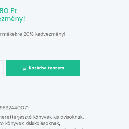
80 Ft
ezmény!
termékekre 20% kedvezmény!
Kosárba teszem
9632440071
meretterjesztő könyvek kis ovisoknak
,
tő könyvek kisiskolásoknak
,