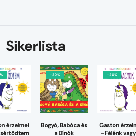
Sikerlista
0%
-20%
-20%
n érzelmei
Bogyó, Babóca és
Gaston érzel
gsértődtem
a Dínók
– Félénk vag