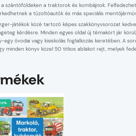
 a szántóföldeken a traktorok és kombájnok. Felfedezhet
rkedhetnek a tűzoltóautók és más speciális mentőjárműv
ger-játékok közé tartozó képes szakkönyvsorozat kedves 
ngeteg kérdésre. Minden egyes oldal új témakört jár körü
y-egy óvodai vagy kisiskolás foglalkozás keretében. A so
 minden könyv közel 50 titkos ablakot rejt, melyek fedel
rmékek
20%