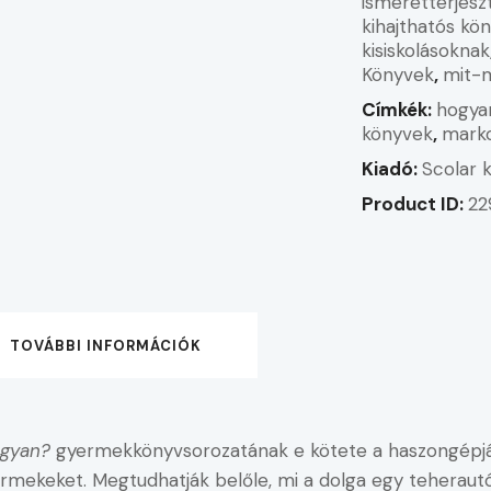
ismeretterjesz
kihajthatós kö
kisiskolásoknak
Könyvek
,
mit-
Címkék:
hogya
könyvek
,
mark
Kiadó:
Scolar 
Product ID:
22
TOVÁBBI INFORMÁCIÓK
ogyan?
gyermekkönyvsorozatának e kötete a haszongépjár
yermekeket. Megtudhatják belőle, mi a dolga egy teherau