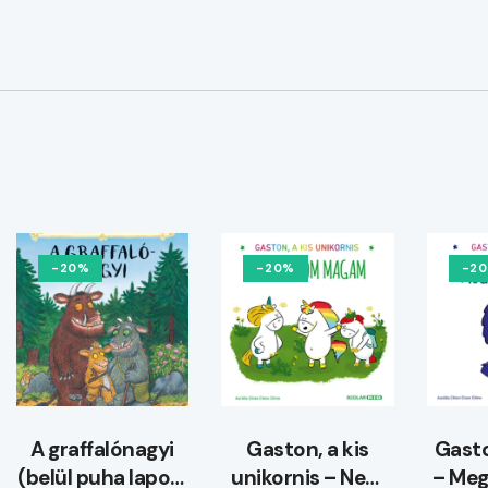
-20%
-20%
-2
A graffalónagyi
Gaston, a kis
Gasto
(belül puha lapos)
unikornis – Nem
– Me