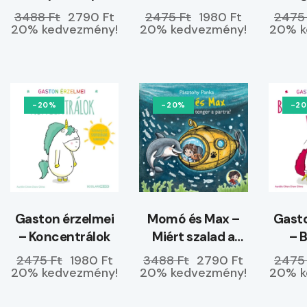
–
hagyom magam
3488 Ft
2790 Ft
2475 Ft
1980 Ft
2475
ELŐRENDELHETŐ
20% kedvezmény!
20% kedvezmény!
20% k
-20%
-20%
-2
Gaston érzelmei
Momó és Max –
Gasto
– Koncentrálok
Miért szalad a
– 
tenger a partra?
ke
2475 Ft
1980 Ft
3488 Ft
2790 Ft
2475
20% kedvezmény!
20% kedvezmény!
20% k