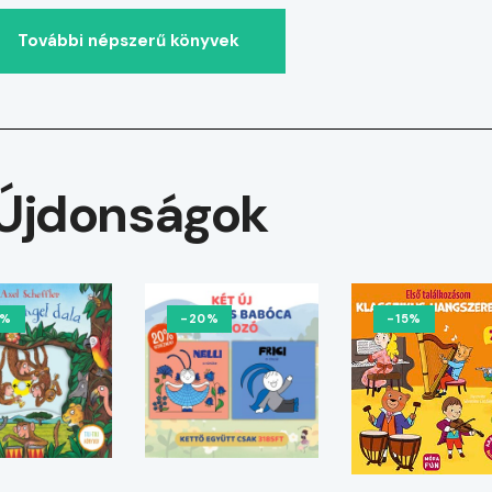
További népszerű könyvek
Újdonságok
0%
-20%
-15%