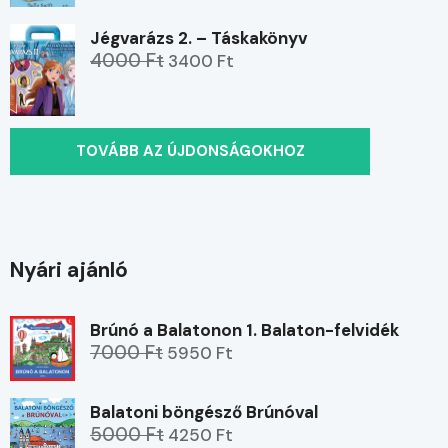
Jégvarázs 2. – Táskakönyv
4000 Ft
3400 Ft
TOVÁBB AZ ÚJDONSÁGOKHOZ
Nyári ajánló
Brúnó a Balatonon 1. Balaton-felvidék
7000 Ft
5950 Ft
Balatoni böngésző Brúnóval
5000 Ft
4250 Ft