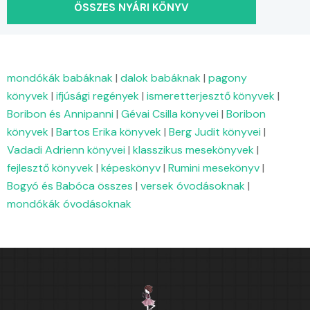
ÖSSZES NYÁRI KÖNYV
mondókák babáknak
|
dalok babáknak
|
pagony
könyvek
|
ifjúsági regények
|
ismeretterjesztő könyvek
|
Boribon és Annipanni
|
Gévai Csilla könyvei
|
Boribon
könyvek
|
Bartos Erika könyvek
|
Berg Judit könyvei
|
Vadadi Adrienn könyvei
|
klasszikus mesekönyvek
|
fejlesztő könyvek
|
képeskönyv
|
Rumini mesekönyv
|
Bogyó és Babóca összes
|
versek óvodásoknak
|
mondókák óvodásoknak