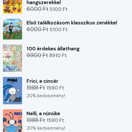
hangszerekkel
6000 Ft
5100 Ft
Első találkozásom klasszikus zenékkel
6000 Ft
5100 Ft
100 érdekes állathang
9900 Ft
8910 Ft
Frici, a cincér
1988 Ft
1590 Ft
20% kedvezmény!
Nelli, a nünüke
1988 Ft
1590 Ft
20% kedvezmény!