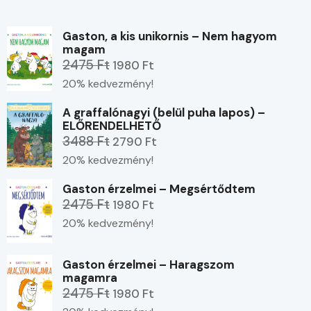
Gaston, a kis unikornis – Nem hagyom
magam
2475 Ft
1980 Ft
20% kedvezmény!
A graffalónagyi (belül puha lapos) –
ELŐRENDELHETŐ
3488 Ft
2790 Ft
20% kedvezmény!
Gaston érzelmei – Megsértődtem
2475 Ft
1980 Ft
20% kedvezmény!
Gaston érzelmei – Haragszom
magamra
2475 Ft
1980 Ft