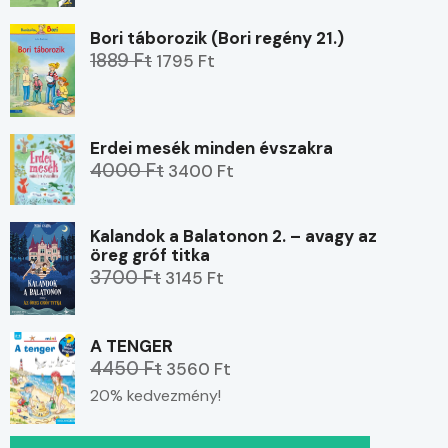
Bori táborozik (Bori regény 21.)
1889 Ft
1795 Ft
Erdei mesék minden évszakra
4000 Ft
3400 Ft
Kalandok a Balatonon 2. – avagy az
öreg gróf titka
3700 Ft
3145 Ft
A TENGER
4450 Ft
3560 Ft
20% kedvezmény!