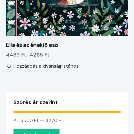
Ella és az éneklő eső
4489 Ft
4265 Ft
Hozzáadás a kívánságlistához
Szűrés ár szerint
Ár:
3500 Ft
—
4270 Ft