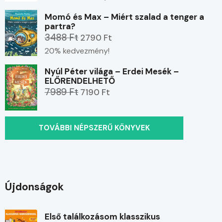
Momó és Max – Miért szalad a tenger a
partra?
3488 Ft
2790 Ft
20% kedvezmény!
Nyúl Péter világa – Erdei Mesék –
ELŐRENDELHETŐ
7989 Ft
7190 Ft
TOVÁBBI NÉPSZERŰ KÖNYVEK
Újdonságok
Első találkozásom klasszikus