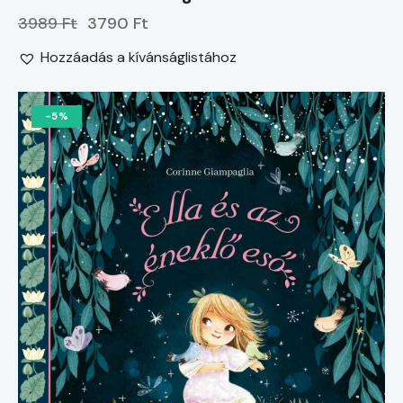
3989 Ft
3790 Ft
Hozzáadás a kívánságlistához
-5%