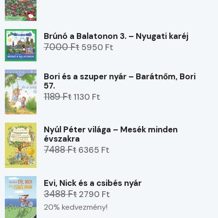
Brúnó a Balatonon 3. – Nyugati karéj
7000 Ft
5950 Ft
Bori és a szuper nyár – Barátnőm, Bori
57.
1189 Ft
1130 Ft
Nyúl Péter világa – Mesék minden
évszakra
7488 Ft
6365 Ft
Evi, Nick és a csibés nyár
3488 Ft
2790 Ft
20% kedvezmény!