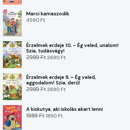
Marci kamaszodik
4590 Ft
Érzelmek erdeje 10. – Ég veled, unalom!
Szia, tudásvágy!
2989 Ft
2690 Ft
Érzelmek erdeje 9. – Ég veled,
aggodalom! Szia, derű!
2989 Ft
2690 Ft
A kiskutya, aki iskolás akart lenni
1989 Ft
1890 Ft