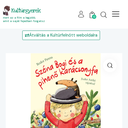
Kultúrgyerek
0
mert az a film a legjobb,
amit a saját fejedben forgatsz
Átváltás a Kultúrfelnőtt weboldalra