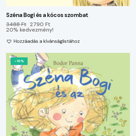
Széna Bogi és a kócos szombat
3488 Ft
2790 Ft
20% kedvezmény!
Hozzáadás a kívánságlistához
-10%