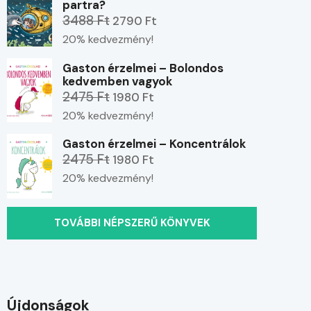
partra?
3488 Ft
2790 Ft
20% kedvezmény!
Gaston érzelmei – Bolondos
kedvemben vagyok
2475 Ft
1980 Ft
20% kedvezmény!
Gaston érzelmei – Koncentrálok
2475 Ft
1980 Ft
20% kedvezmény!
TOVÁBBI NÉPSZERŰ KÖNYVEK
Újdonságok