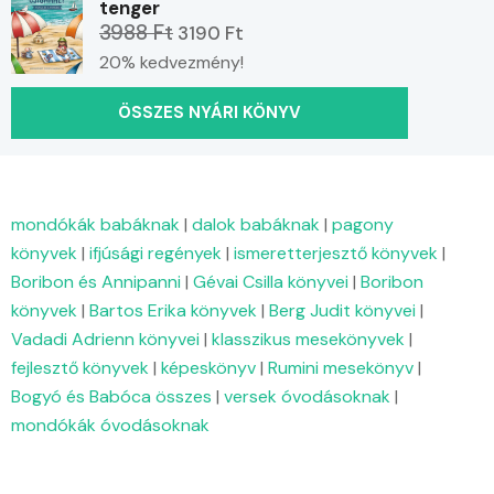
tenger
3988 Ft
3190 Ft
20% kedvezmény!
ÖSSZES NYÁRI KÖNYV
mondókák babáknak
|
dalok babáknak
|
pagony
könyvek
|
ifjúsági regények
|
ismeretterjesztő könyvek
|
Boribon és Annipanni
|
Gévai Csilla könyvei
|
Boribon
könyvek
|
Bartos Erika könyvek
|
Berg Judit könyvei
|
Vadadi Adrienn könyvei
|
klasszikus mesekönyvek
|
fejlesztő könyvek
|
képeskönyv
|
Rumini mesekönyv
|
Bogyó és Babóca összes
|
versek óvodásoknak
|
mondókák óvodásoknak