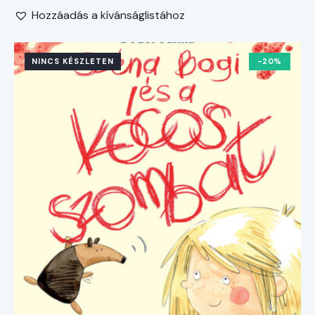
Hozzáadás a kívánságlistához
NINCS KÉSZLETEN
-20%