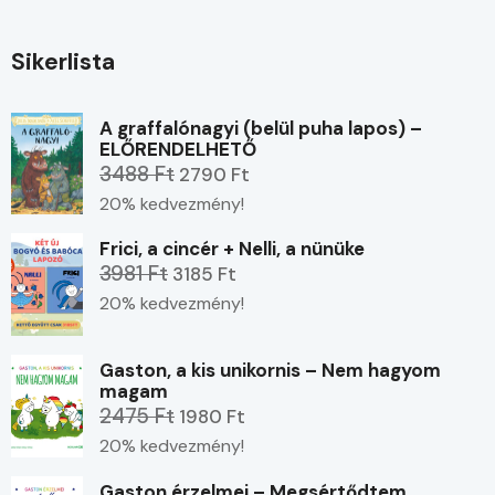
Sikerlista
A graffalónagyi (belül puha lapos) –
ELŐRENDELHETŐ
3488 Ft
2790 Ft
20% kedvezmény!
Frici, a cincér + Nelli, a nünüke
3981 Ft
3185 Ft
20% kedvezmény!
Gaston, a kis unikornis – Nem hagyom
magam
2475 Ft
1980 Ft
20% kedvezmény!
Gaston érzelmei – Megsértődtem