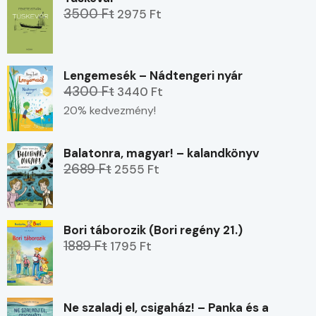
3500 Ft
2975 Ft
Lengemesék – Nádtengeri nyár
4300 Ft
3440 Ft
20% kedvezmény!
Balatonra, magyar! – kalandkönyv
2689 Ft
2555 Ft
Bori táborozik (Bori regény 21.)
1889 Ft
1795 Ft
Ne szaladj el, csigaház! – Panka és a