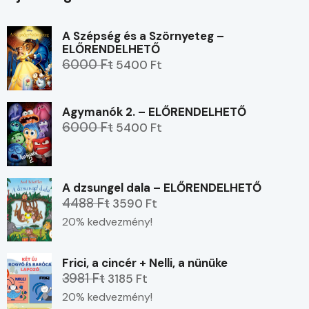
A Szépség és a Szörnyeteg –
ELŐRENDELHETŐ
6000 Ft
5400 Ft
Agymanók 2. – ELŐRENDELHETŐ
6000 Ft
5400 Ft
A dzsungel dala – ELŐRENDELHETŐ
4488 Ft
3590 Ft
20% kedvezmény!
Frici, a cincér + Nelli, a nünüke
3981 Ft
3185 Ft
20% kedvezmény!