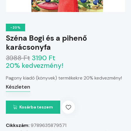
-20%
Széna Bogi és a pihenő
karácsonyfa
3988 Ft
3190 Ft
20% kedvezmény!
Pagony kiadó (könyvek) termékekre 20% kedvezmény!
Készleten
Kosárba teszem
Cikkszám:
9789635879571