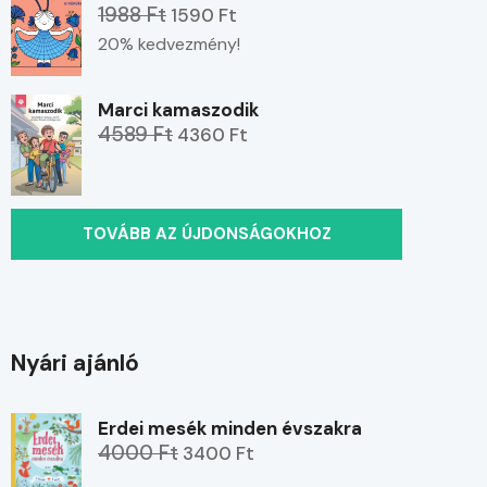
1988 Ft
1590 Ft
20% kedvezmény!
Marci kamaszodik
4589 Ft
4360 Ft
TOVÁBB AZ ÚJDONSÁGOKHOZ
Nyári ajánló
Erdei mesék minden évszakra
4000 Ft
3400 Ft