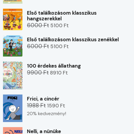
Első találkozásom klasszikus
hangszerekkel
6000 Ft
5100 Ft
Első találkozásom klasszikus zenékkel
6000 Ft
5100 Ft
100 érdekes állathang
9900 Ft
8910 Ft
Frici, a cincér
1988 Ft
1590 Ft
20% kedvezmény!
Nelli, a nünüke