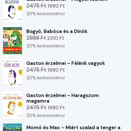
2475 Ft
1980 Ft
20% kedvezmény!
Bogyó, Babóca és a Dínók
2888 Ft
2310 Ft
20% kedvezmény!
Gaston érzelmei – Félénk vagyok
2475 Ft
1980 Ft
20% kedvezmény!
Gaston érzelmei – Haragszom
magamra
2475 Ft
1980 Ft
20% kedvezmény!
Momó és Max – Miért szalad a tenger a