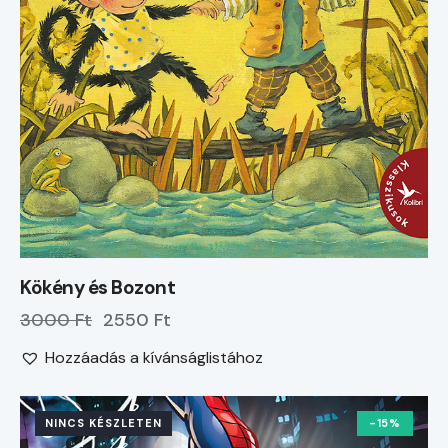
Kökény és Bozont
3000 Ft
2550 Ft
Hozzáadás a kívánságlistához
NINCS KÉSZLETEN
-15%