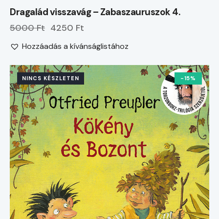
Dragalád visszavág – Zabaszauruszok 4.
5000 Ft
4250 Ft
Hozzáadás a kívánságlistához
NINCS KÉSZLETEN
-15%