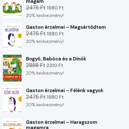
magam
2475 Ft
1980 Ft
20% kedvezmény!
Gaston érzelmei – Megsértődtem
2475 Ft
1980 Ft
20% kedvezmény!
Bogyó, Babóca és a Dínók
2888 Ft
2310 Ft
20% kedvezmény!
Gaston érzelmei – Félénk vagyok
2475 Ft
1980 Ft
20% kedvezmény!
Gaston érzelmei – Haragszom
magamra