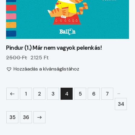
Pindur (1.) Már nem vagyok pelenkás!
2500 Ft
2125 Ft
Hozzáadás a kívánságlistához
…
1
2
3
4
5
6
7
34
→
35
36