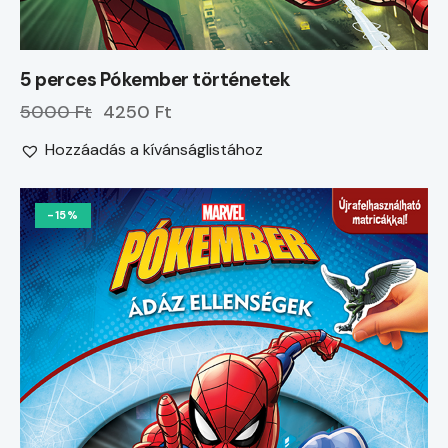
5 perces Pókember történetek
5000 Ft
4250 Ft
Hozzáadás a kívánságlistához
-15%