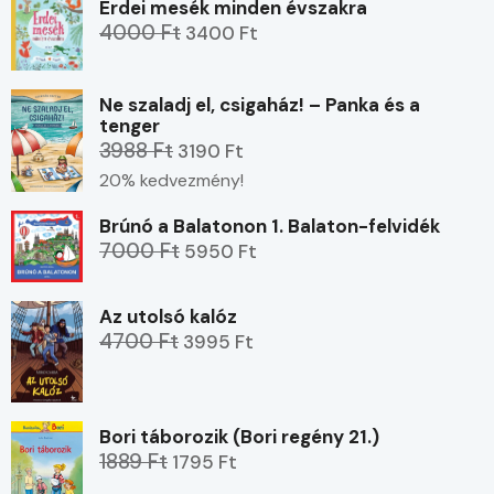
Erdei mesék minden évszakra
4000 Ft
3400 Ft
Ne szaladj el, csigaház! – Panka és a
tenger
3988 Ft
3190 Ft
20% kedvezmény!
Brúnó a Balatonon 1. Balaton-felvidék
7000 Ft
5950 Ft
Az utolsó kalóz
4700 Ft
3995 Ft
Bori táborozik (Bori regény 21.)
1889 Ft
1795 Ft