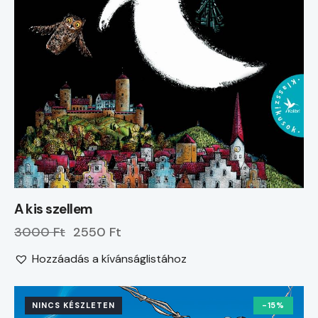
A kis szellem
3000 Ft
2550 Ft
Hozzáadás a kívánságlistához
NINCS KÉSZLETEN
-15%