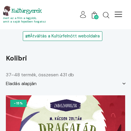
Kultúrgyerek
0
mert az a film a legjobb,
amit a saját fejedben forgatsz
Átváltás a Kultúrfelnőtt weboldalra
Kolibri
37–48 termék, összesen 431 db
-15%