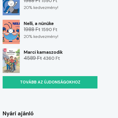
1988 Ft
1590 Ft
20% kedvezmény!
Nelli, a nünüke
1988 Ft
1590 Ft
20% kedvezmény!
Marci kamaszodik
4589 Ft
4360 Ft
TOVÁBB AZ ÚJDONSÁGOKHOZ
Nyári ajánló