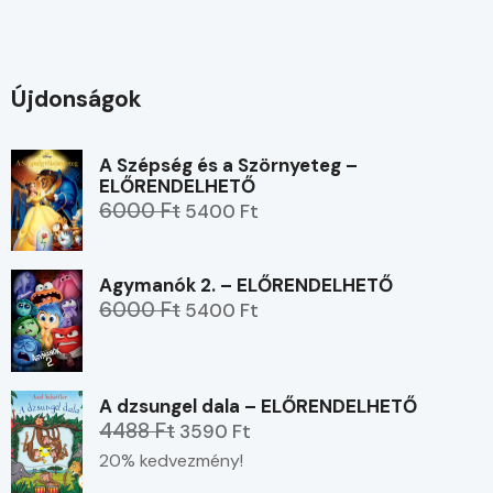
Újdonságok
A Szépség és a Szörnyeteg –
ELŐRENDELHETŐ
6000 Ft
5400 Ft
Agymanók 2. – ELŐRENDELHETŐ
6000 Ft
5400 Ft
A dzsungel dala – ELŐRENDELHETŐ
4488 Ft
3590 Ft
20% kedvezmény!