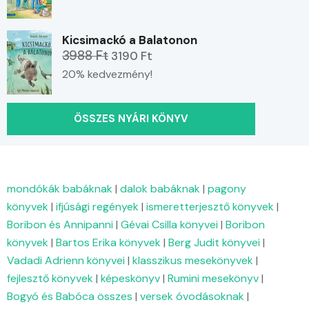
Kicsimackó a Balatonon
3988 Ft
3190 Ft
20% kedvezmény!
ÖSSZES NYÁRI KÖNYV
mondókák babáknak
|
dalok babáknak
|
pagony
könyvek
|
ifjúsági regények
|
ismeretterjesztő könyvek
|
Boribon és Annipanni
|
Gévai Csilla könyvei
|
Boribon
könyvek
|
Bartos Erika könyvek
|
Berg Judit könyvei
|
Vadadi Adrienn könyvei
|
klasszikus mesekönyvek
|
fejlesztő könyvek
|
képeskönyv
|
Rumini mesekönyv
|
Bogyó és Babóca összes
|
versek óvodásoknak
|