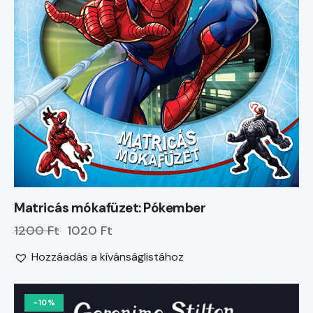
Matricás mókafüzet: Pókember
1200 Ft
1020 Ft
Hozzáadás a kívánságlistához
-10%