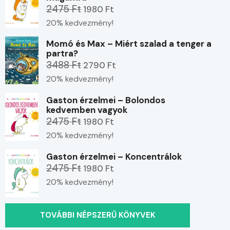
2475 Ft
1980 Ft
20% kedvezmény!
Momó és Max – Miért szalad a tenger a
partra?
3488 Ft
2790 Ft
20% kedvezmény!
Gaston érzelmei – Bolondos
kedvemben vagyok
2475 Ft
1980 Ft
20% kedvezmény!
Gaston érzelmei – Koncentrálok
2475 Ft
1980 Ft
20% kedvezmény!
TOVÁBBI NÉPSZERŰ KÖNYVEK