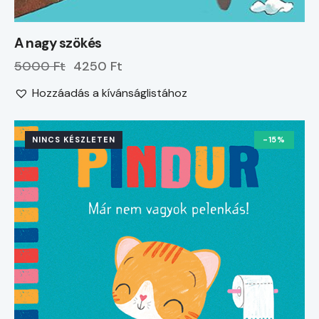
A nagy szökés
5000 Ft
4250 Ft
Hozzáadás a kívánságlistához
NINCS KÉSZLETEN
-15%