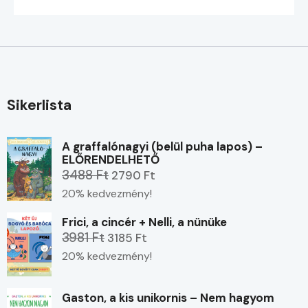
Sikerlista
A graffalónagyi (belül puha lapos) –
ELŐRENDELHETŐ
3488 Ft
2790 Ft
20% kedvezmény!
Frici, a cincér + Nelli, a nünüke
3981 Ft
3185 Ft
20% kedvezmény!
Gaston, a kis unikornis – Nem hagyom