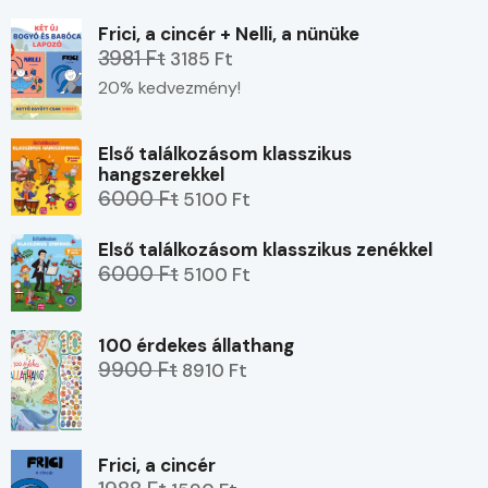
Frici, a cincér + Nelli, a nünüke
3981 Ft
3185 Ft
20% kedvezmény!
Első találkozásom klasszikus
hangszerekkel
6000 Ft
5100 Ft
Első találkozásom klasszikus zenékkel
6000 Ft
5100 Ft
100 érdekes állathang
9900 Ft
8910 Ft
Frici, a cincér