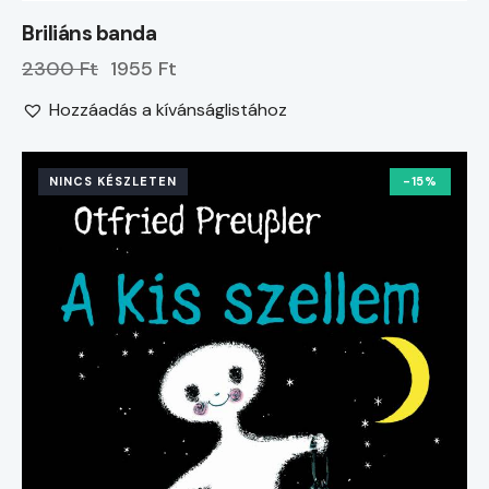
Briliáns banda
2300 Ft
1955 Ft
Hozzáadás a kívánságlistához
NINCS KÉSZLETEN
-15%