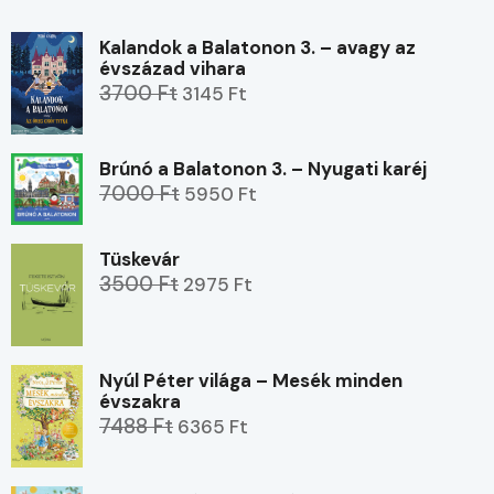
Kalandok a Balatonon 3. – avagy az
évszázad vihara
3700 Ft
3145 Ft
Brúnó a Balatonon 3. – Nyugati karéj
7000 Ft
5950 Ft
Tüskevár
3500 Ft
2975 Ft
Nyúl Péter világa – Mesék minden
évszakra
7488 Ft
6365 Ft