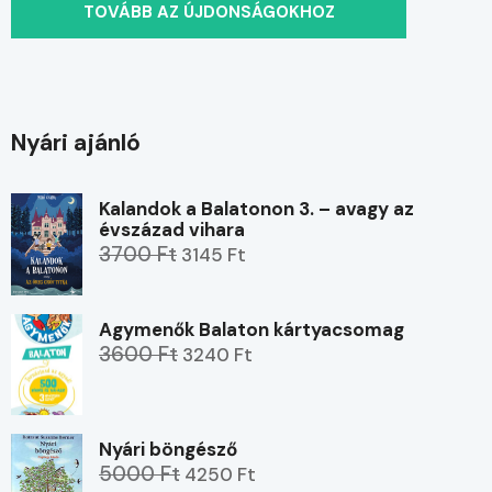
TOVÁBB AZ ÚJDONSÁGOKHOZ
Nyári ajánló
Kalandok a Balatonon 3. – avagy az
évszázad vihara
3700 Ft
3145 Ft
Agymenők Balaton kártyacsomag
3600 Ft
3240 Ft
Nyári böngésző
5000 Ft
4250 Ft