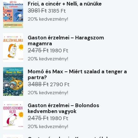
Frici, a cincér + Nelli, a nünüke
3981 Ft
3185 Ft
20% kedvezmény!
Gaston érzelmei – Haragszom
magamra
2475 Ft
1980 Ft
20% kedvezmény!
Momó és Max – Miért szalad a tenger a
partra?
3488 Ft
2790 Ft
20% kedvezmény!
Gaston érzelmei – Bolondos
kedvemben vagyok
2475 Ft
1980 Ft
20% kedvezmény!