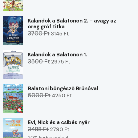
Kalandok a Balatonon 2. – avagy az
öreg gróf titka
3700 Ft
3145 Ft
Kalandok a Balatonon 1.
3500 Ft
2975 Ft
Balatoni böngésző Brúnóval
5000 Ft
4250 Ft
Evi, Nick és a csibés nyár
3488 Ft
2790 Ft
20% kedvezmény!