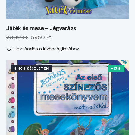
Játék és mese – Jégvarázs
7000 Ft
5950 Ft
Hozzáadás a kívánságlistához
NINCS KÉSZLETEN
-15%