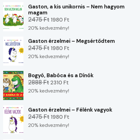
Gaston, a kis unikornis – Nem hagyom
magam
2475 Ft
1980 Ft
20% kedvezmény!
Gaston érzelmei – Megsértődtem
2475 Ft
1980 Ft
20% kedvezmény!
Bogyó, Babóca és a Dínók
2888 Ft
2310 Ft
20% kedvezmény!
Gaston érzelmei – Félénk vagyok
2475 Ft
1980 Ft
20% kedvezmény!