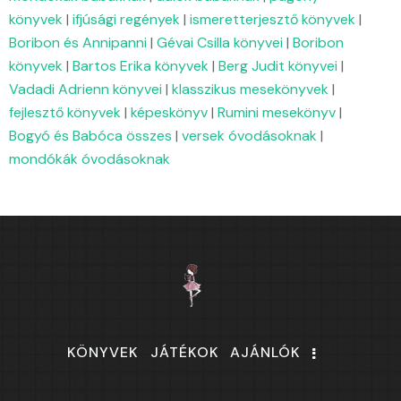
könyvek
|
ifjúsági regények
|
ismeretterjesztő könyvek
|
Boribon és Annipanni
|
Gévai Csilla könyvei
|
Boribon
könyvek
|
Bartos Erika könyvek
|
Berg Judit könyvei
|
Vadadi Adrienn könyvei
|
klasszikus mesekönyvek
|
fejlesztő könyvek
|
képeskönyv
|
Rumini mesekönyv
|
Bogyó és Babóca összes
|
versek óvodásoknak
|
mondókák óvodásoknak
KÖNYVEK
JÁTÉKOK
AJÁNLÓK