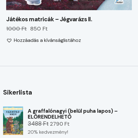
Játékos matricák – Jégvarázs II.
1000 Ft
850 Ft
Hozzáadás a kívánságlistához
Sikerlista
A graffalónagyi (belül puha lapos) –
ELŐRENDELHETŐ
3488 Ft
2790 Ft
20% kedvezmény!