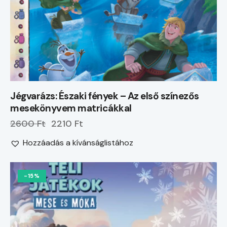
Jégvarázs: Északi fények – Az első színezős
mesekönyvem matricákkal
2600 Ft
2210 Ft
Hozzáadás a kívánságlistához
-15%