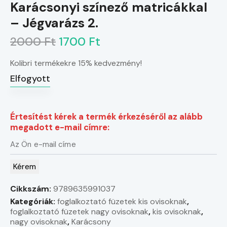
Karácsonyi színező matricákkal
– Jégvarázs 2.
2000 Ft
1700 Ft
Kolibri termékekre 15% kedvezmény!
Elfogyott
Értesítést kérek a termék érkezéséről az alább
megadott e-mail címre:
Kérem
Cikkszám:
9789635991037
Kategóriák:
foglalkoztató füzetek kis ovisoknak
,
foglalkoztató füzetek nagy ovisoknak
,
kis ovisoknak
,
nagy ovisoknak
,
Karácsony