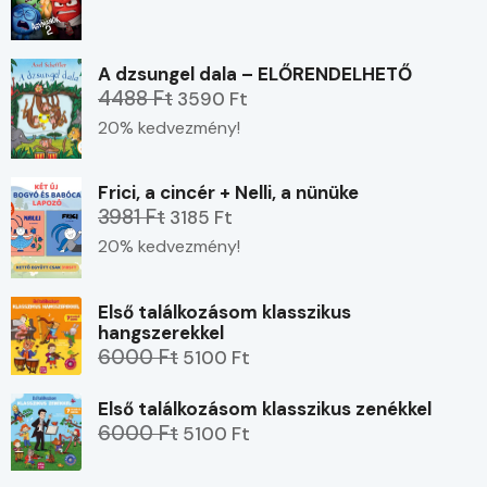
A dzsungel dala – ELŐRENDELHETŐ
4488 Ft
3590 Ft
20% kedvezmény!
Frici, a cincér + Nelli, a nünüke
3981 Ft
3185 Ft
20% kedvezmény!
Első találkozásom klasszikus
hangszerekkel
6000 Ft
5100 Ft
Első találkozásom klasszikus zenékkel
6000 Ft
5100 Ft