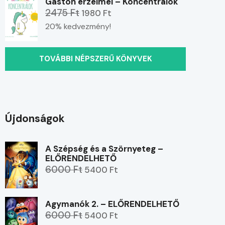
Gaston érzelmei – Koncentrálok
2475 Ft
1980 Ft
20% kedvezmény!
TOVÁBBI NÉPSZERŰ KÖNYVEK
Újdonságok
A Szépség és a Szörnyeteg –
ELŐRENDELHETŐ
6000 Ft
5400 Ft
Agymanók 2. – ELŐRENDELHETŐ
6000 Ft
5400 Ft