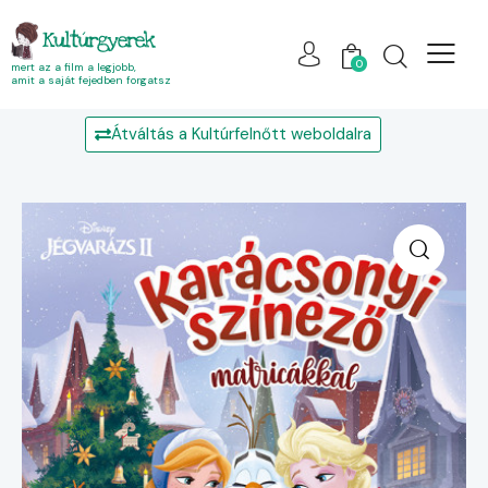
Kultúrgyerek
0
mert az a film a legjobb,
amit a saját fejedben forgatsz
Átváltás a Kultúrfelnőtt weboldalra