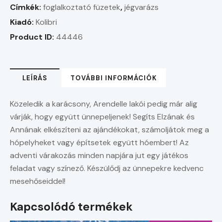
Címkék:
foglalkoztató füzetek
,
jégvarázs
Kiadó:
Kolibri
Product ID:
44446
LEÍRÁS
TOVÁBBI INFORMÁCIÓK
Közeledik a karácsony, Arendelle lakói pedig már alig
várják, hogy együtt ünnepeljenek! Segíts Elzának és
Annának elkészíteni az ajándékokat, számoljátok meg a
hópelyheket vagy építsetek együtt hóembert! Az
adventi várakozás minden napjára jut egy játékos
feladat vagy színező. Készülődj az ünnepekre kedvenc
mesehőseiddel!
Kapcsolódó termékek