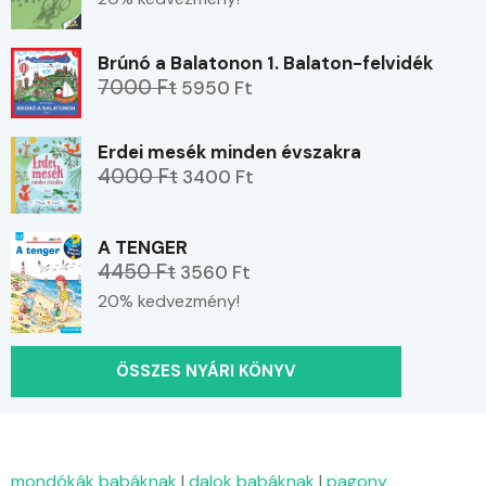
Brúnó a Balatonon 1. Balaton-felvidék
7000 Ft
5950 Ft
Erdei mesék minden évszakra
4000 Ft
3400 Ft
A TENGER
4450 Ft
3560 Ft
20% kedvezmény!
ÖSSZES NYÁRI KÖNYV
mondókák babáknak
|
dalok babáknak
|
pagony