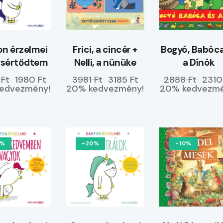
n érzelmei
Frici, a cincér +
Bogyó, Babóca
gsértődtem
Nelli, a nünüke
a Dínók
 Ft
1980 Ft
3981 Ft
3185 Ft
2888 Ft
2310
edvezmény!
20% kedvezmény!
20% kedvezmé
0%
-20%
-10%