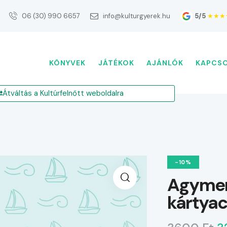
5/5
★★★
06 (30) 990 6657
info@kulturgyerek.hu
KÖNYVEK
JÁTÉKOK
AJÁNLÓK
KAPCS
Átváltás a Kultúrfelnőtt weboldalra
-10%
Agymen
kártya