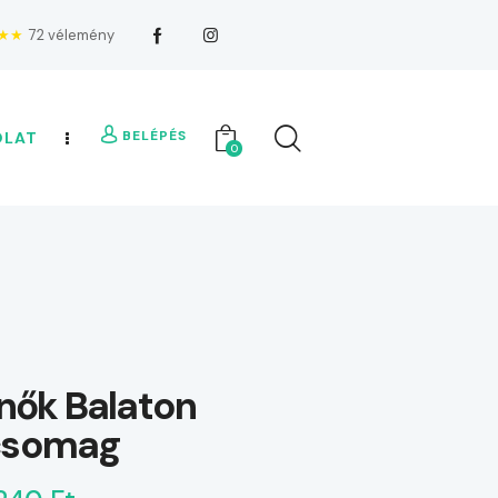
★★
72 vélemény
BELÉPÉS
OLAT
0
ők Balaton
csomag