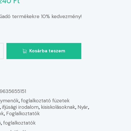
240 Ft
iadó termékekre 10% kedvezmény!
Kosárba teszem
9635655151
gymenők
,
foglalkoztató füzetek
,
ifjúsági irodalom
,
kisiskolásoknak
,
Nyár
,
ok
,
Foglalkoztatók
ő
,
foglalkoztatók