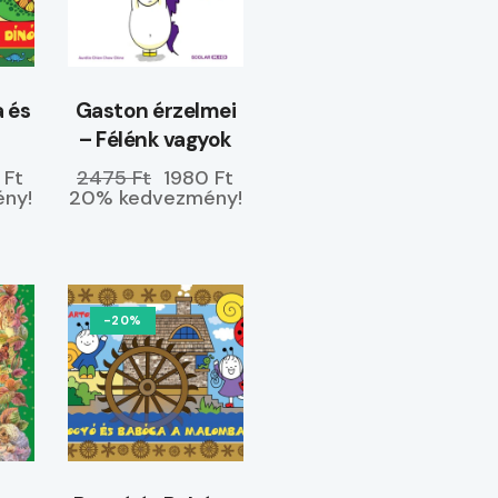
 és
Gaston érzelmei
– Félénk vagyok
 Ft
2475 Ft
1980 Ft
ny!
20% kedvezmény!
-20%