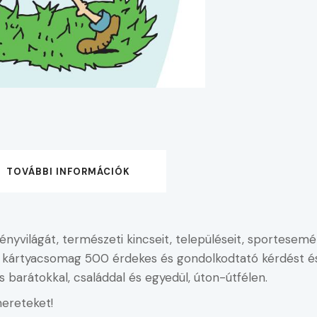
TOVÁBBI INFORMÁCIÓK
nyvilágát, természeti kincseit, településeit, sportesemén
kártyacsomag 500 érdekes és gondolkodtató kérdést és
ás barátokkal, családdal és egyedül, úton-útfélen.
mereteket!