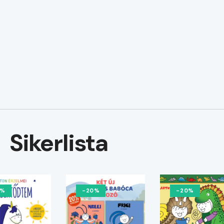
Sikerlista
0%
-20%
-20%