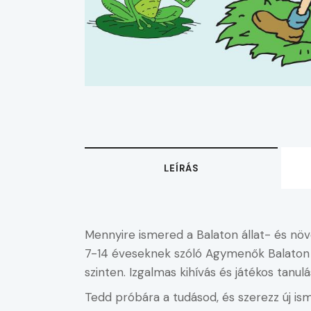
LEÍRÁS
Mennyire ismered a Balaton állat- és növé
7-14 éveseknek szóló Agymenők Balaton 
szinten. Izgalmas kihívás és játékos tanul
Tedd próbára a tudásod, és szerezz új is