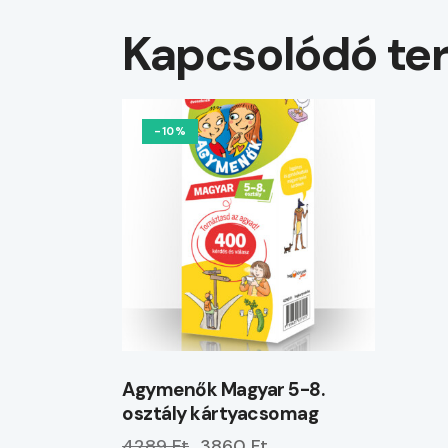
Kapcsolódó te
-10%
Agymenők Magyar 5-8.
osztály kártyacsomag
4289 Ft
3860 Ft