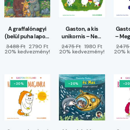
A graffalónagyi
Gaston, a kis
Gasto
(belül puha lapos)
unikornis – Nem
– Me
–
hagyom magam
3488 Ft
2790 Ft
2475 Ft
1980 Ft
2475
ELŐRENDELHETŐ
20% kedvezmény!
20% kedvezmény!
20% k
-20%
-20%
-2