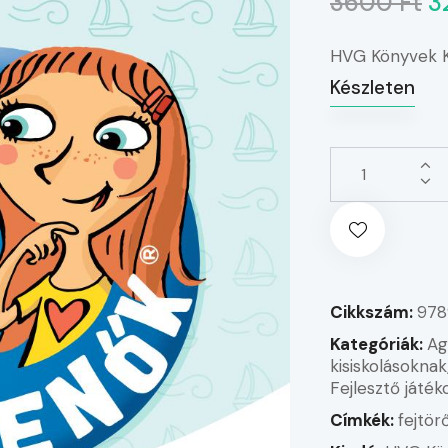
3600 Ft
3
HVG Könyvek K
Készleten
Cikkszám:
978
Kategóriák:
A
kisiskolásoknak
Fejlesztő játék
Címkék:
fejtör