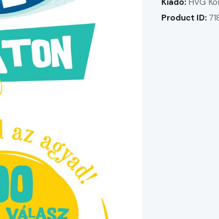
Kiadó:
HVG Kö
Product ID:
71