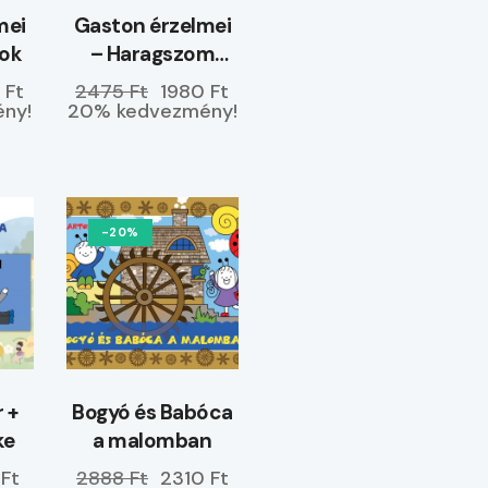
mei
Gaston érzelmei
yok
– Haragszom
magamra
 Ft
2475 Ft
1980 Ft
ny!
20% kedvezmény!
-20%
r +
Bogyó és Babóca
ke
a malomban
 Ft
2888 Ft
2310 Ft