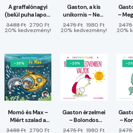
A graffalónagyi
Gaston, a kis
Gasto
(belül puha lapos)
unikornis – Nem
– Me
–
hagyom magam
3488 Ft
2790 Ft
2475 Ft
1980 Ft
2475
ELŐRENDELHETŐ
20% kedvezmény!
20% kedvezmény!
20% k
-20%
-20%
-2
Momó és Max –
Gaston érzelmei
Gasto
Miért szalad a
– Bolondos
– Ko
tenger a partra?
kedvemben
3488 Ft
2790 Ft
2475 Ft
1980 Ft
2475