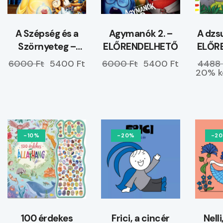
A Szépség és a
Agymanók 2. –
A dzs
Szörnyeteg –
ELŐRENDELHETŐ
ELŐR
ELŐRENDELHETŐ
6000 Ft
5400 Ft
6000 Ft
5400 Ft
4488 
20% k
-10%
-20%
-2
100 érdekes
Frici, a cincér
Nell