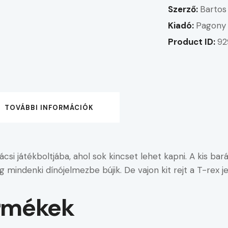
Szerző:
Bartos
Kiadó:
Pagony 
Product ID:
92
TOVÁBBI INFORMÁCIÓK
i játékboltjába, ahol sok kincset lehet kapni. A kis bar
 mindenki dínójelmezbe bújik. De vajon kit rejt a T-rex 
rmékek