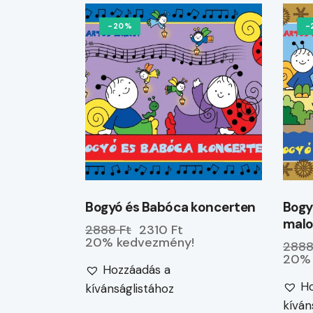
-20%
-
Bogyó és Babóca koncerten
Bogy
mal
2888 Ft
2310 Ft
20% kedvezmény!
2888
20% 
Hozzáadás a
Ho
kívánságlistához
kíván