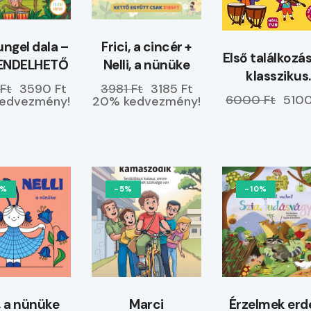
ungel dala –
Frici, a cincér +
Első találkoz
ENDELHETŐ
Nelli, a nünüke
klasszikus
Ft
3590 Ft
3981 Ft
3185 Ft
hangszerekk
6000 Ft
5100
edvezmény!
20% kedvezmény!
0%
-5%
-10%
i, a nünüke
Marci
Érzelmek erd