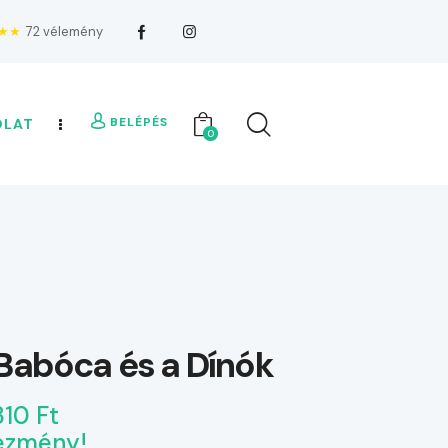
★★
72 vélemény
BELÉPÉS
OLAT
0
Babóca és a Dínók
310 Ft
ezmény!