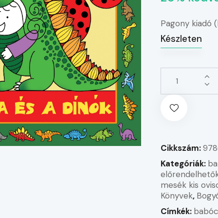
Pagony kiadó 
Készleten
Cikkszám:
978
Kategóriák:
ba
előrendelhető
mesék kis ovis
Könyvek
,
Bogy
Címkék:
babóc