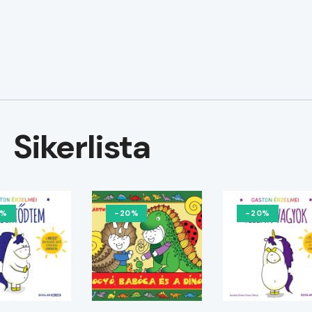
Sikerlista
0%
-20%
-20%