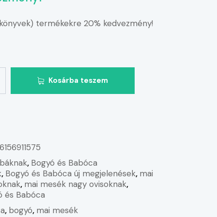
(könyvek) termékekre 20% kedvezmény!
Kosárba teszem
6156911575
báknak
,
Bogyó és Babóca
k
,
Bogyó és Babóca új megjelenések
,
mai
oknak
,
mai mesék nagy ovisoknak
,
ó és Babóca
a
,
bogyó
,
mai mesék