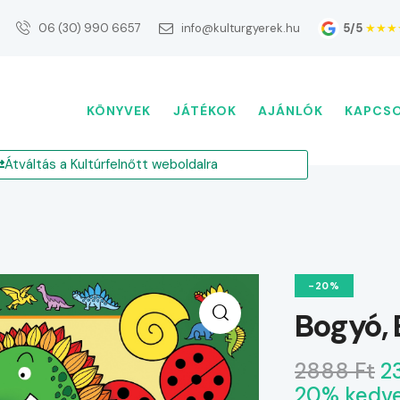
5/5
★★★
06 (30) 990 6657
info@kulturgyerek.hu
KÖNYVEK
JÁTÉKOK
AJÁNLÓK
KAPCS
Átváltás a Kultúrfelnőtt weboldalra
-20%
Bogyó, 
2888 Ft
2
20% kedv