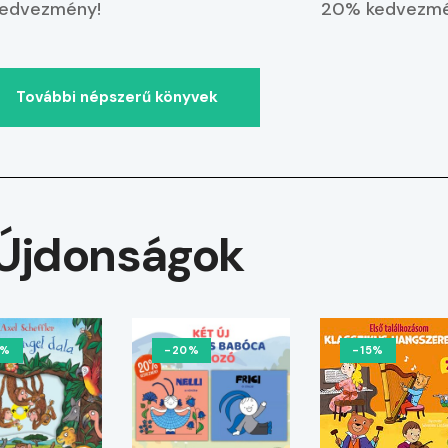
edvezmény!
20% kedvezmé
További népszerű könyvek
Újdonságok
0%
-20%
-15%