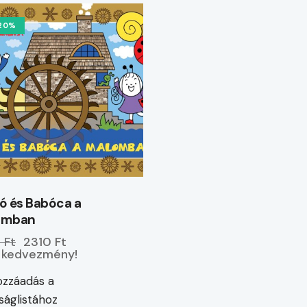
20%
ó és Babóca a
omban
 Ft
2310 Ft
kedvezmény!
zzáadás a
ságlistához