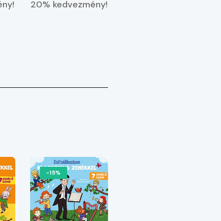
ny!
20% kedvezmény!
-15%