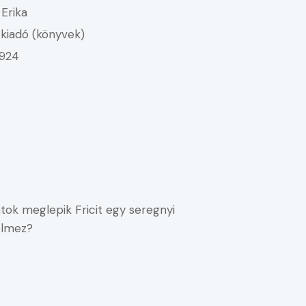
 Erika
kiadó (könyvek)
924
átok meglepik Fricit egy seregnyi
jelmez?