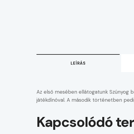
LEÍRÁS
Az első mesében ellátogatunk Szúnyog bács
játékdínóval. A második történetben pedig
Kapcsolódó te