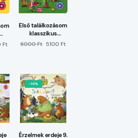
Első találkozásom
ásom
klasszikus
zenékkel
el
6000 Ft
5100 Ft
 Ft
-10%
eje
Érzelmek erdeje 9.