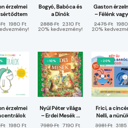
n érzelmei
Bogyó, Babóca és
Gaston érzel
gsértődtem
a Dínók
– Félénk vag
 Ft
1980 Ft
2888 Ft
2310 Ft
2475 Ft
1980
edvezmény!
20% kedvezmény!
20% kedvezmé
0%
-10%
-20%
n érzelmei
Nyúl Péter világa
Frici, a cincé
ncentrálok
– Erdei Mesék –
Nelli, a nünü
ELŐRENDELHETŐ
 Ft
1980 Ft
7989 Ft
7190 Ft
3981 Ft
3185