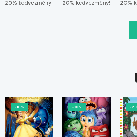
vagyok
20% kedvezmény!
20% kedvezmény!
20% k
-10%
-10%
-2