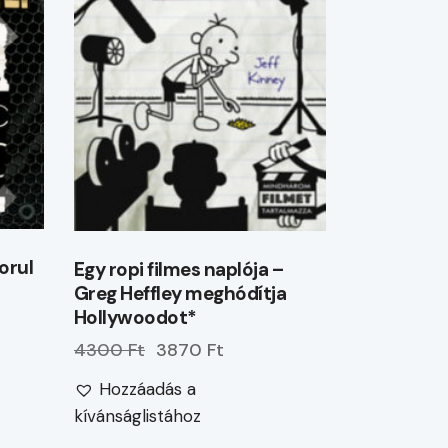
borul
Egy ropi filmes naplója –
Greg Heffley meghódítja
Hollywoodot*
4300 Ft
3870 Ft
Hozzáadás a
kívánságlistához