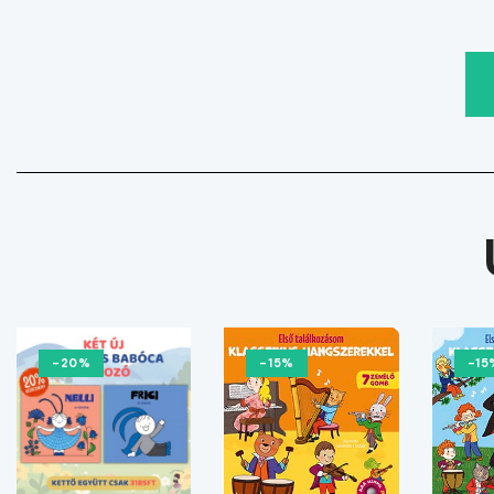
-20%
-15%
-15