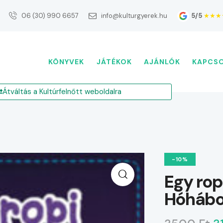
5/5
★★★
06 (30) 990 6657
info@kulturgyerek.hu
KÖNYVEK
JÁTÉKOK
AJÁNLÓK
KAPCS
Átváltás a Kultúrfelnőtt weboldalra
-10%
Egy ropi
Hóhábo