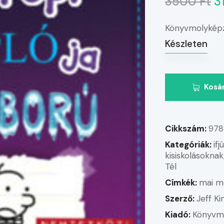
3500 Ft
3
Könyvmolykép
Készleten
Kosá
Cikkszám:
978
Kategóriák:
if
kisiskolásoknak
Tél
Címkék:
mai m
Szerző:
Jeff K
Kiadó:
Könyvm