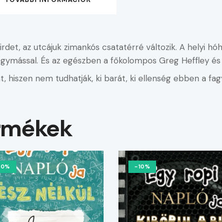
irdet, az utcájuk zimankós csatatérré változik. A helyi 
ymással. És az egészben a főkolompos Greg Heffley és a
 hiszen nem tudhatják, ki barát, ki ellenség ebben a fa
rmékek
10%
-10%