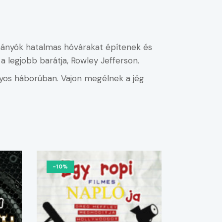
hóhányók hatalmas hóvárakat építenek és
 legjobb barátja, Rowley Jefferson.
gyos háborúban. Vajon megélnek a jég
-10%