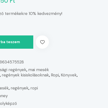
150 Ft
ző termékekre 10% kedvezmény!
rba teszem
9634575528
júsági regények
,
mai mesék
,
regények kisiskolásoknak
,
Ropi
,
Könyvek
,
esék
,
regények
,
ropi
inney
olyképző