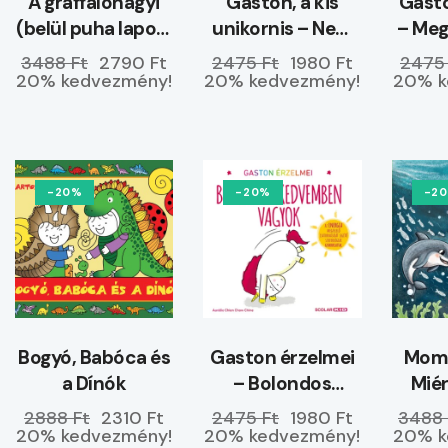
A graffalónagyi
Gaston, a kis
Gasto
(belül puha lapos)
unikornis – Nem
– Me
–
hagyom magam
3488 Ft
2790 Ft
2475 Ft
1980 Ft
2475
ELŐRENDELHETŐ
20% kedvezmény!
20% kedvezmény!
20% k
-20%
-20%
-2
Bogyó, Babóca és
Gaston érzelmei
Momó
a Dínók
– Bolondos
Miér
kedvemben
tenge
2888 Ft
2310 Ft
2475 Ft
1980 Ft
3488 
vagyok
20% kedvezmény!
20% kedvezmény!
20% k