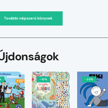
További népszerű könyvek
Újdonságok
%
-10%
-20%