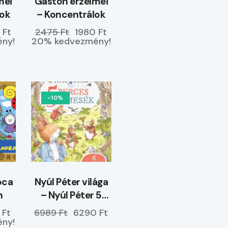
mei
Gaston érzelmei
yok
– Koncentrálok
 Ft
2475 Ft
1980 Ft
ny!
20% kedvezmény!
-10%
óca
Nyúl Péter világa
n
– Nyúl Péter 5
perces mesék –
 Ft
6989 Ft
6290 Ft
ELŐRENDELHETŐ
ny!