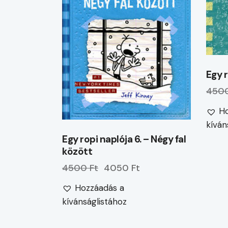
Egy r
4500
Ho
kíván
Egy ropi naplója 6. – Négy fal
között
4500 Ft
4050 Ft
Hozzáadás a
kívánságlistához