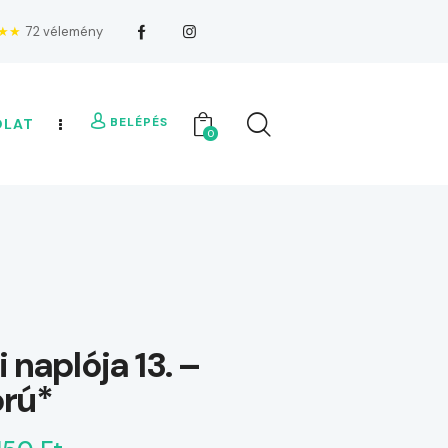
★★
72 vélemény
BELÉPÉS
OLAT
0
 naplója 13. –
rú*