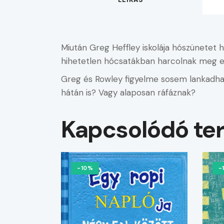
Miután Greg Heffley iskolája hószünetet h
hihetetlen hócsatákban harcolnak meg eg
Greg és Rowley figyelme sosem lankadhat,
hátán is? Vagy alaposan ráfáznak?
Kapcsolódó te
-10%
-