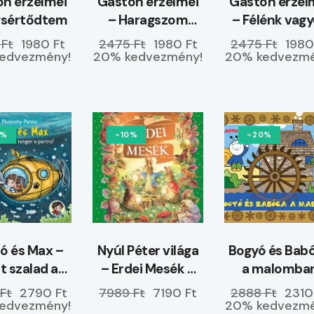
n érzelmei
Gaston érzelmei
Gaston érzel
gsértődtem
– Haragszom
– Félénk vag
magamra
 Ft
1980 Ft
2475 Ft
1980 Ft
2475 Ft
1980
edvezmény!
20% kedvezmény!
20% kedvezmé
0%
-10%
-20%
 és Max –
Nyúl Péter világa
Bogyó és Bab
t szalad a
– Erdei Mesék –
a malomba
r a partra?
ELŐRENDELHETŐ
Ft
2790 Ft
7989 Ft
7190 Ft
2888 Ft
2310
edvezmény!
20% kedvezmé