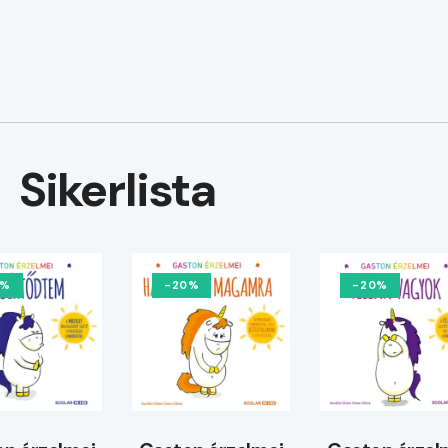
Sikerlista
0%
-20%
-20%