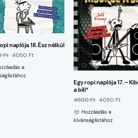
opi naplója 18. Ész nélkül
 Ft
4050 Ft
zzáadás a
ságlistához
Egy ropi naplója 17. – Ki
a bili*
4500 Ft
4050 Ft
Hozzáadás a
kívánságlistához