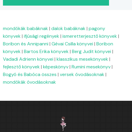
mondókák babáknak
|
dalok babáknak
|
pagony
könyvek
|
ifjúsági regények
|
ismeretterjesztő könyvek
|
Boribon és Annipanni
|
Gévai Csilla könyvei
|
Boribon
könyvek
|
Bartos Erika könyvek
|
Berg Judit könyvei
|
Vadadi Adrienn könyvei
|
klasszikus mesekönyvek
|
fejlesztő könyvek
|
képeskönyv
|
Rumini mesekönyv
|
Bogyó és Babóca összes
|
versek óvodásoknak
|
mondókák óvodásoknak