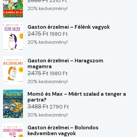
2888 Ft
2310 Ft
20% kedvezmény!
Gaston érzelmei – Félénk vagyok
2475 Ft
1980 Ft
20% kedvezmény!
Gaston érzelmei – Haragszom
magamra
2475 Ft
1980 Ft
20% kedvezmény!
Momó és Max – Miért szalad a tenger a
partra?
3488 Ft
2790 Ft
20% kedvezmény!
Gaston érzelmei – Bolondos
kedvemben vagyok