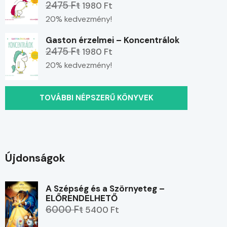
2475 Ft
1980 Ft
20% kedvezmény!
Gaston érzelmei – Koncentrálok
2475 Ft
1980 Ft
20% kedvezmény!
TOVÁBBI NÉPSZERŰ KÖNYVEK
Újdonságok
A Szépség és a Szörnyeteg –
ELŐRENDELHETŐ
6000 Ft
5400 Ft