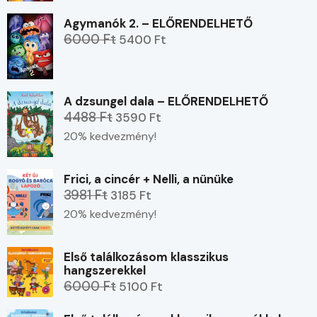
Agymanók 2. – ELŐRENDELHETŐ
6000 Ft
5400 Ft
A dzsungel dala – ELŐRENDELHETŐ
4488 Ft
3590 Ft
20% kedvezmény!
Frici, a cincér + Nelli, a nünüke
3981 Ft
3185 Ft
20% kedvezmény!
Első találkozásom klasszikus
hangszerekkel
6000 Ft
5100 Ft