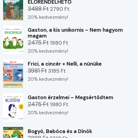
ELŐRENDELHETŐ
3488 Ft
2790 Ft
20% kedvezmény!
Gaston, a kis unikornis – Nem hagyom
magam
2475 Ft
1980 Ft
20% kedvezmény!
Frici, a cincér + Nelli, a nünüke
3981 Ft
3185 Ft
20% kedvezmény!
Gaston érzelmei – Megsértődtem
2475 Ft
1980 Ft
20% kedvezmény!
Bogyó, Babóca és a Dínók