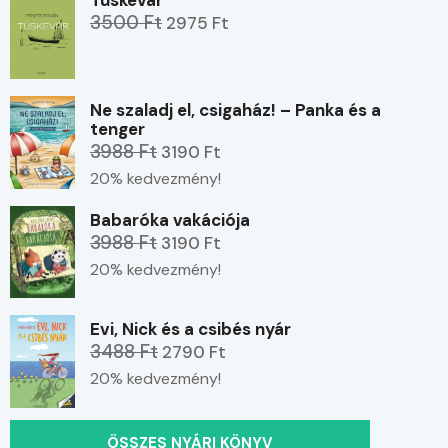
Tüskevár
3500 Ft
2975 Ft
Ne szaladj el, csigaház! – Panka és a
tenger
3988 Ft
3190 Ft
20% kedvezmény!
Babaróka vakációja
3988 Ft
3190 Ft
20% kedvezmény!
Evi, Nick és a csibés nyár
3488 Ft
2790 Ft
20% kedvezmény!
ÖSSZES NYÁRI KÖNYV