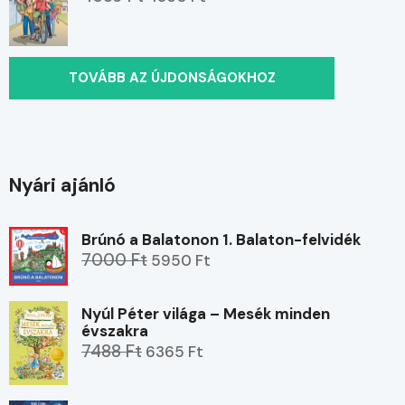
TOVÁBB AZ ÚJDONSÁGOKHOZ
Nyári ajánló
Brúnó a Balatonon 1. Balaton-felvidék
7000 Ft
5950 Ft
Nyúl Péter világa – Mesék minden
évszakra
7488 Ft
6365 Ft