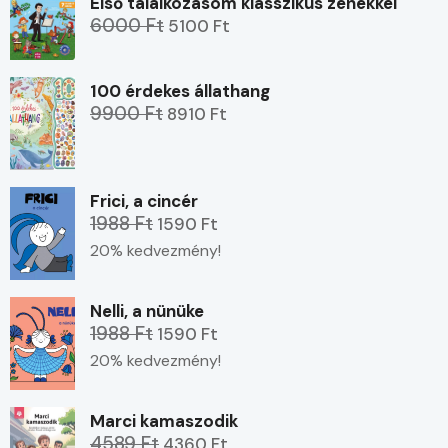
Első találkozásom klasszikus zenékkel
6000 Ft
5100 Ft
100 érdekes állathang
9900 Ft
8910 Ft
Frici, a cincér
1988 Ft
1590 Ft
20% kedvezmény!
Nelli, a nünüke
1988 Ft
1590 Ft
20% kedvezmény!
Marci kamaszodik
4589 Ft
4360 Ft