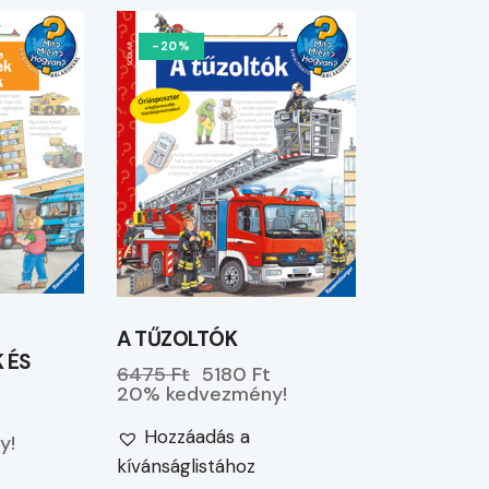
-20%
A TŰZOLTÓK
 ÉS
6475 Ft
5180 Ft
20% kedvezmény!
Hozzáadás a
y!
kívánságlistához