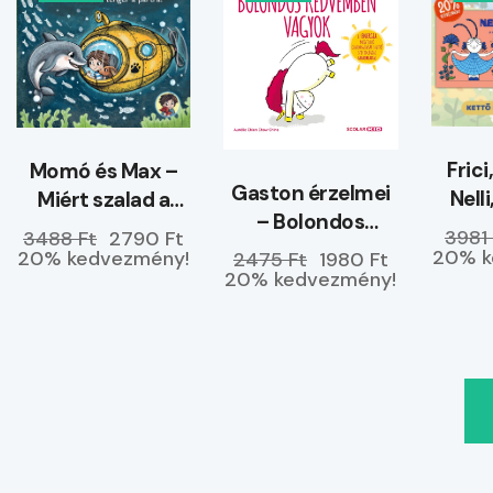
Frici
Momó és Max –
Gaston érzelmei
Nell
Miért szalad a
– Bolondos
tenger a partra?
3981 
3488 Ft
2790 Ft
kedvemben
20% k
20% kedvezmény!
2475 Ft
1980 Ft
vagyok
20% kedvezmény!