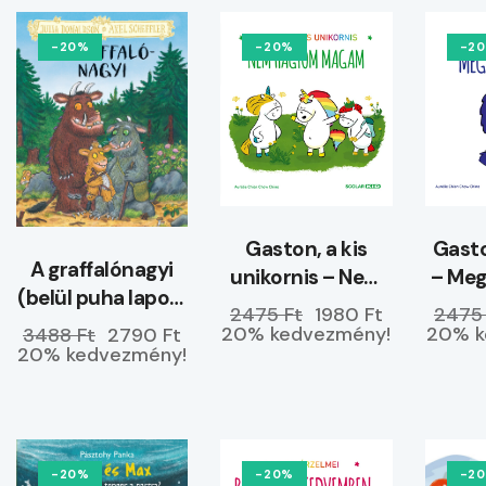
-20%
-20%
-2
Gaston, a kis
Gasto
A graffalónagyi
unikornis – Nem
– Me
(belül puha lapos)
hagyom magam
2475 Ft
1980 Ft
2475
–
20% kedvezmény!
20% k
3488 Ft
2790 Ft
ELŐRENDELHETŐ
20% kedvezmény!
-20%
-20%
-2