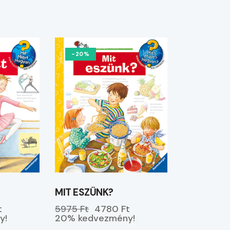
-20%
MIT ESZÜNK?
t
5975 Ft
4780 Ft
y!
20% kedvezmény!