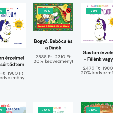
0%
-20%
-20%
Bogyó, Babóca és
a Dínók
Gaston érzel
2888 Ft
2310 Ft
n érzelmei
– Félénk vag
20% kedvezmény!
gsértődtem
2475 Ft
1980
20% kedvezmé
 Ft
1980 Ft
edvezmény!
0%
-20%
-10%