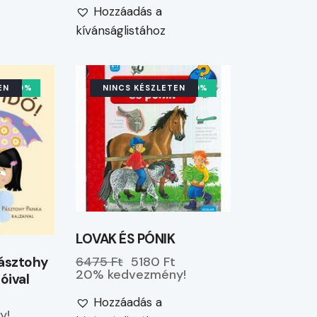
Hozzáadás a
kívánságlistához
EN
-20%
NINCS KÉSZLETEN
-20%
LOVAK ÉS PÓNIK
Pásztohy
6475 Ft
5180 Ft
20% kedvezmény!
óival
Hozzáadás a
y!