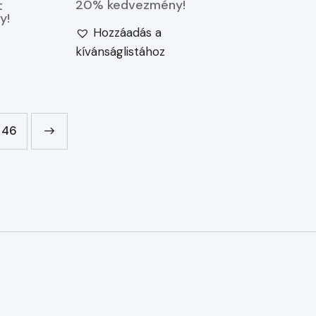
20% kedvezmény!
t
y!
Hozzáadás a
kívánságlistához
46