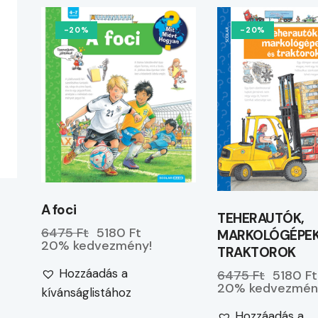
-20%
-20%
A foci
TEHERAUTÓK,
6475 Ft
5180 Ft
MARKOLÓGÉPEK
20% kedvezmény!
TRAKTOROK
Hozzáadás a
6475 Ft
5180 Ft
20% kedvezmén
kívánságlistához
Hozzáadás a