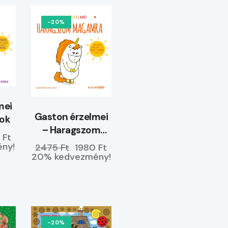
-20%
mei
Gaston érzelmei
yok
– Haragszom
 Ft
magamra
ny!
2475 Ft
1980 Ft
20% kedvezmény!
-20%