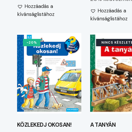
Hozzáadás a
Hozzáadás a
kívánságlistához
kívánságlistához
-20%
NINCS KÉSZLET
KÖZLEKEDJ OKOSAN!
A TANYÁN