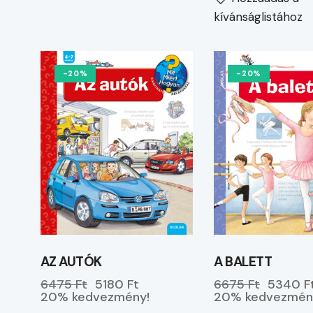
kívánságlistához
-20%
-20%
AZ AUTÓK
A BALETT
6475 Ft
5180 Ft
6675 Ft
5340 F
20% kedvezmény!
20% kedvezmén