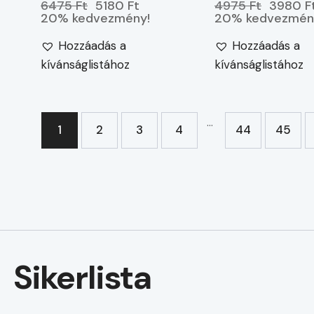
6475 Ft
5180 Ft
4975 Ft
3980 F
20% kedvezmény!
20% kedvezmén
Hozzáadás a
Hozzáadás a
kívánságlistához
kívánságlistához
…
1
2
3
4
44
45
→
Sikerlista