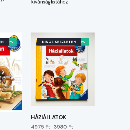
kívánságlistához
EN
-20%
NINCS KÉSZLETEN
-20%
HÁZIÁLLATOK
4975 Ft
3980 Ft