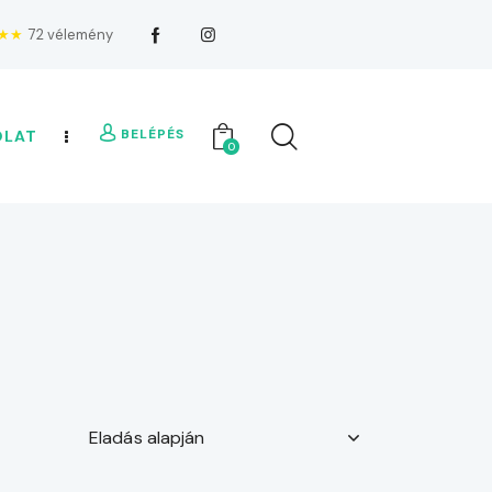
★★
72 vélemény
BELÉPÉS
OLAT
0