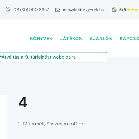
5/5
★★★
06 (30) 990 6657
info@kulturgyerek.hu
KÖNYVEK
JÁTÉKOK
AJÁNLÓK
KAPCS
Átváltás a Kultúrfelnőtt weboldalra
4
1–12 termék, összesen 541 db