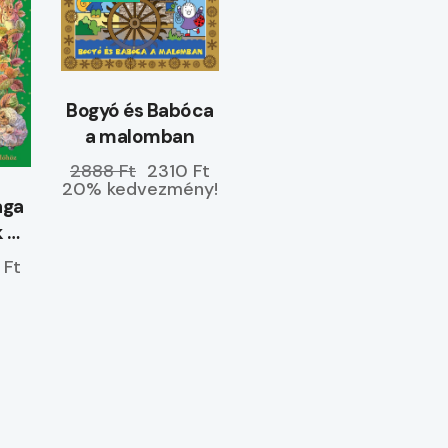
Bogyó és Babóca
a malomban
2888 Ft
2310 Ft
20% kedvezmény!
ága
k –
ETŐ
 Ft