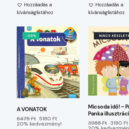
Hozzáadás a
Hozzáadás a
kívánságlistához
kívánságlistához
-20%
NINCS KÉSZLET
Micsoda idő! – 
A VONATOK
Panka illusztráci
6475 Ft
5180 Ft
3988 Ft
3190 Ft
20% kedvezmény!
20% kedvezmén