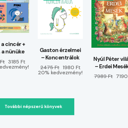
, a cincér +
Gaston érzelmei
i, a nünüke
– Koncentrálok
Nyúl Péter vil
Ft
3185 Ft
– Erdei Mesé
edvezmény!
2475 Ft
1980 Ft
20% kedvezmény!
ELŐRENDELH
7989 Ft
7190
További népszerű könyvek