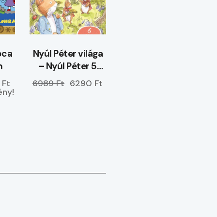
óca
Nyúl Péter világa
n
– Nyúl Péter 5
perces mesék –
 Ft
6989 Ft
6290 Ft
ELŐRENDELHETŐ
ny!