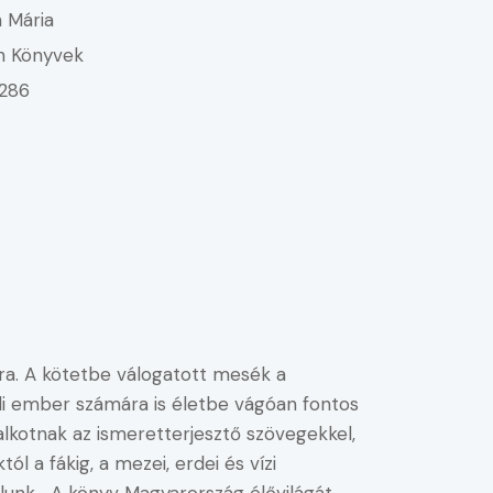
h Mária
n Könyvek
286
a. A kötetbe válogatott mesék a
di ember számára is életbe vágóan fontos
lkotnak az ismeretterjesztő szövegekkel,
 a fákig, a mezei, erdei és vízi