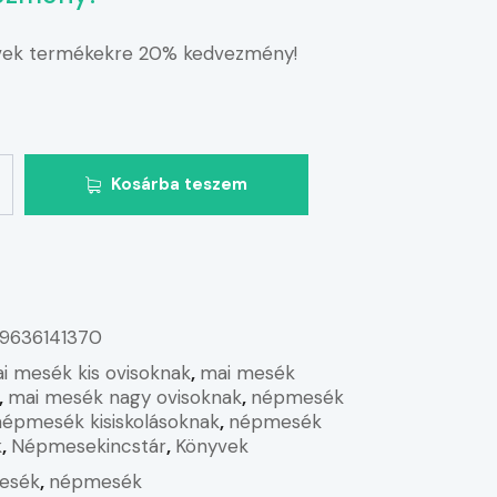
vek termékekre 20% kedvezmény!
Kosárba teszem
9636141370
i mesék kis ovisoknak
,
mai mesék
,
mai mesék nagy ovisoknak
,
népmesék
népmesék kisiskolásoknak
,
népmesék
k
,
Népmesekincstár
,
Könyvek
esék
,
népmesék