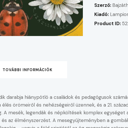
Szerző:
Bajzát
Kiadó:
Lampio
Product ID:
52
TOVÁBBI INFORMÁCIÓK
ik darabja hiánypótló a családok és pedagógusok számár
lés örömeiről és nehézségeiről üzennek, és a 21. száza
g. A mesék, legendák és népköltések komplex egységet a
st és az élményszerzést. A mesegyűjteményben a gombáktól