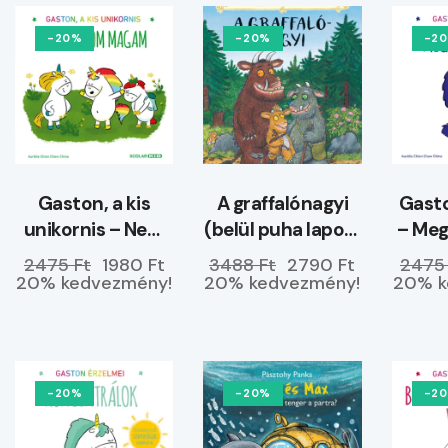
-20%
-20%
-2
Gaston, a kis
A graffalónagyi
Gasto
unikornis – Nem
(belül puha lapos)
– Me
hagyom magam
–
2475 Ft
1980 Ft
3488 Ft
2790 Ft
2475
ELŐRENDELHETŐ
20% kedvezmény!
20% kedvezmény!
20% k
-20%
-20%
-2