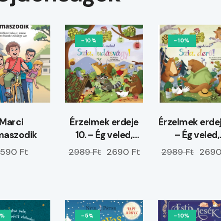
-10%
-10%
Marci
Érzelmek erdeje
Érzelmek erdej
maszodik
10. – Ég veled,
– Ég veled,
unalom! Szia,
aggodalom! Sz
590 Ft
2989 Ft
2690 Ft
2989 Ft
2690
tudásvágy!
derű!
0%
-5%
-10%