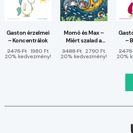
Gaston érzelmei
Momó és Max –
Gasto
– Koncentrálok
Miért szalad a
– 
tenger a partra?
ke
2475 Ft
1980 Ft
3488 Ft
2790 Ft
2475
20% kedvezmény!
20% kedvezmény!
20% k