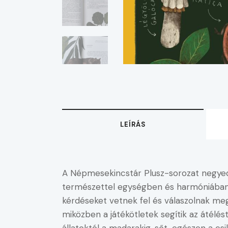
LEÍRÁS
A Népmesekincstár Plusz-sorozat negyed
természettel egységben és harmóniában é
kérdéseket vetnek fel és válaszolnak me
miközben a játékötletek segítik az átélé