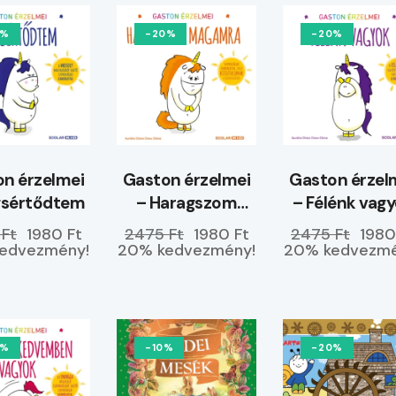
0%
-20%
-20%
n érzelmei
Gaston érzelmei
Gaston érzel
gsértődtem
– Haragszom
– Félénk vag
magamra
 Ft
1980 Ft
2475 Ft
1980 Ft
2475 Ft
1980
edvezmény!
20% kedvezmény!
20% kedvezmé
0%
-10%
-20%