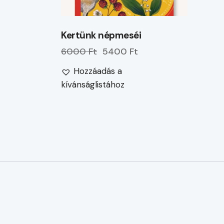
Kertünk népmeséi
6000 Ft
5400 Ft
Hozzáadás a
kívánságlistához