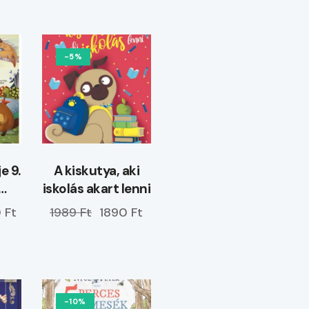
-5%
e 9.
A kiskutya, aki
iskolás akart lenni
ia,
 Ft
1989 Ft
1890 Ft
-10%