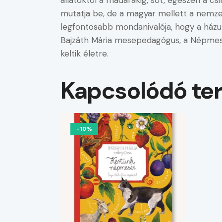
állatoktól a madarakig, sőt, egészen a csi
mutatja be, de a magyar mellett a nemzet
legfontosabb mondanivalója, hogy a házu
Bajzáth Mária mesepedagógus, a Népmese
keltik életre.
Kapcsolódó te
-10%