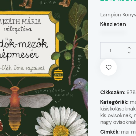
Lampion Köny
Készleten
Cikkszám:
978
Kategóriák:
ma
kisiskolásoknak
kis ovisoknak
,
nagy ovisokna
Címkék:
mai m