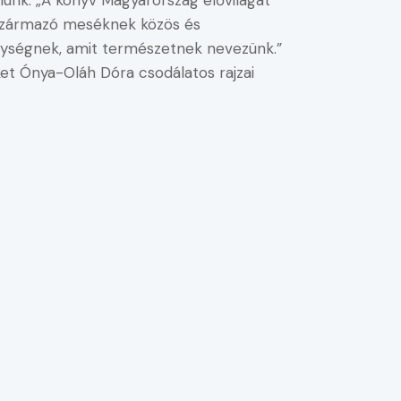
yalunk. „A könyv Magyarország élővilágát
l származó meséknek közös és
gységnek, amit természetnek nevezünk.”
t Ónya-Oláh Dóra csodálatos rajzai