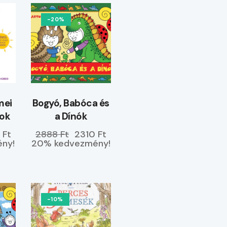
-20%
mei
Bogyó, Babóca és
yok
a Dínók
 Ft
2888 Ft
2310 Ft
ny!
20% kedvezmény!
-10%