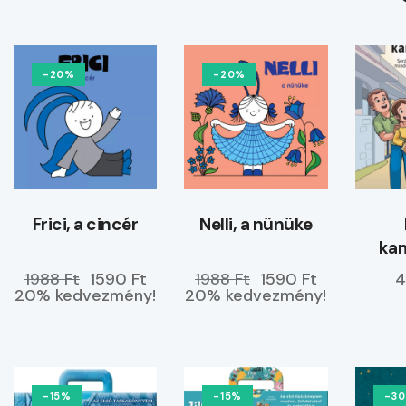
-20%
-20%
Frici, a cincér
Nelli, a nünüke
ka
1988 Ft
1590 Ft
1988 Ft
1590 Ft
4
20% kedvezmény!
20% kedvezmény!
-15%
-15%
-3