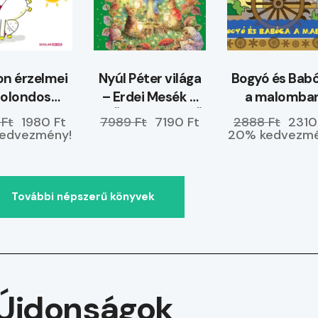
n érzelmei
Nyúl Péter világa
Bogyó és Bab
Bolondos
– Erdei Mesék –
a malomba
dvemben
ELŐRENDELHETŐ
 Ft
1980 Ft
7989 Ft
7190 Ft
2888 Ft
2310
vagyok
edvezmény!
20% kedvezmé
További népszerű könyvek
Újdonságok