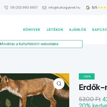
5/5
★★★
06 (30) 990 6657
info@kulturgyerek.hu
KÖNYVEK
JÁTÉKOK
AJÁNLÓK
KAPCS
Átváltás a Kultúrfelnőtt weboldalra
-20%
Erdők-
5300 Ft
4
20% kedv