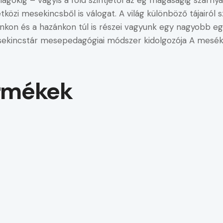
llagokig – vagyis a föld szintjétől az ég magaságig szárn
közi mesekincsből is válogat. A világ különböző tájairó
nkon és a hazánkon túl is részei vagyunk egy nagyobb e
kincstár mesepedagógiai módszer kidolgozója A meséke
rmékek