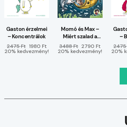
Gaston érzelmei
Momó és Max –
Gasto
– Koncentrálok
Miért szalad a
– 
tenger a partra?
ke
2475 Ft
1980 Ft
3488 Ft
2790 Ft
2475
20% kedvezmény!
20% kedvezmény!
20% k