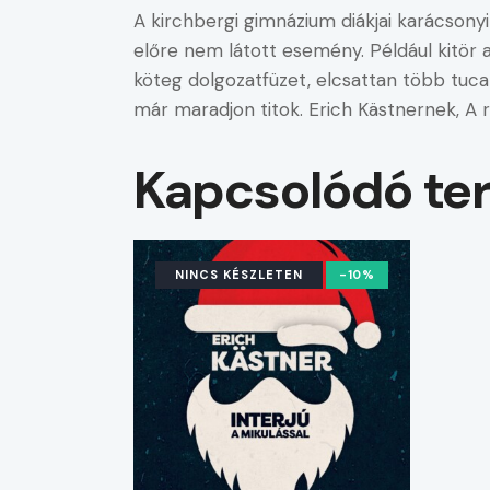
A kirchbergi gimnázium diákjai karácson
előre nem látott esemény. Például kitör a
köteg dolgozatfüzet, elcsattan több tuca
már maradjon titok. Erich Kästnernek, A r
Kapcsolódó te
NINCS KÉSZLETEN
-10%