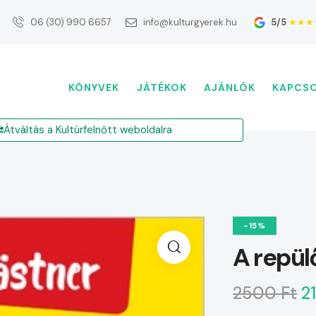
5/5
★★★
06 (30) 990 6657
info@kulturgyerek.hu
KÖNYVEK
JÁTÉKOK
AJÁNLÓK
KAPCS
Átváltás a Kultúrfelnőtt weboldalra
-15%
A repül
2500 Ft
2