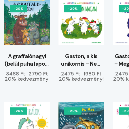
-20%
-20%
-2
A graffalónagyi
Gaston, a kis
Gasto
(belül puha lapos)
unikornis – Nem
– Me
–
hagyom magam
3488 Ft
2790 Ft
2475 Ft
1980 Ft
2475
ELŐRENDELHETŐ
20% kedvezmény!
20% kedvezmény!
20% k
-20%
-20%
-2