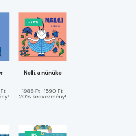
-20%
ér
Nelli, a nünüke
 Ft
1988 Ft
1590 Ft
ny!
20% kedvezmény!
-15%