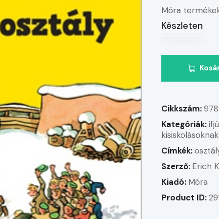
Móra termékek
Készleten
Kosá
Cikkszám:
978
Kategóriák:
if
kisiskolásoknak
Címkék:
osztál
Szerző:
Erich 
Kiadó:
Móra
Product ID:
29