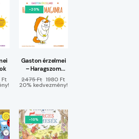
-20%
mei
Gaston érzelmei
yok
– Haragszom
magamra
 Ft
2475 Ft
1980 Ft
ny!
20% kedvezmény!
-10%