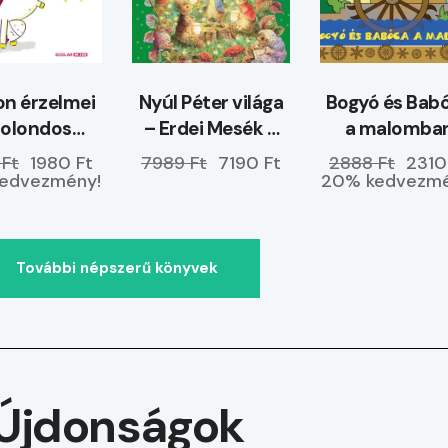
n érzelmei
Nyúl Péter világa
Bogyó és Bab
Bolondos
– Erdei Mesék –
a malomba
dvemben
ELŐRENDELHETŐ
 Ft
1980 Ft
7989 Ft
7190 Ft
2888 Ft
2310
vagyok
edvezmény!
20% kedvezmé
További népszerű könyvek
Újdonságok