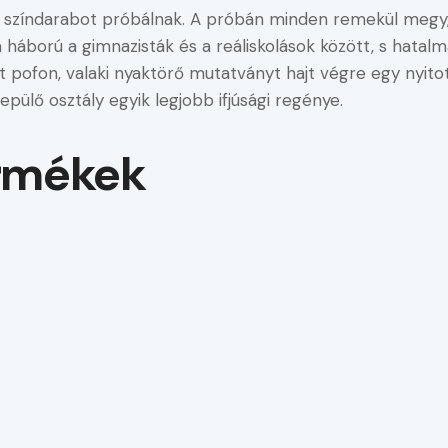
yi színdarabot próbálnak. A próbán minden remekül megy,
 háború a gimnazisták és a reáliskolások között, s hatalm
t pofon, valaki nyaktörő mutatványt hajt végre egy nyito
epülő osztály egyik legjobb ifjúsági regénye.
rmékek