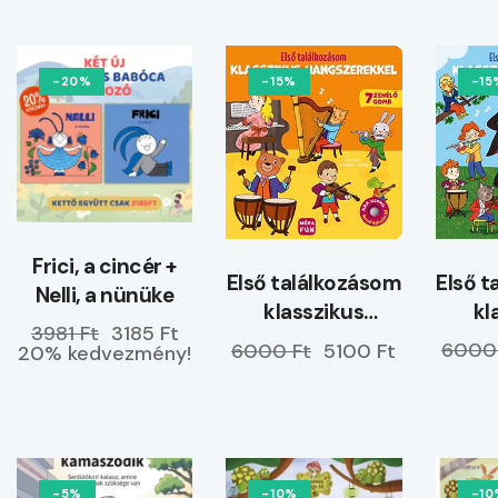
-20%
-15%
-15
Frici, a cincér +
Első t
Első találkozásom
Nelli, a nünüke
kl
klasszikus
3981 Ft
3185 Ft
z
hangszerekkel
6000
6000 Ft
5100 Ft
20% kedvezmény!
-5%
-10%
-10