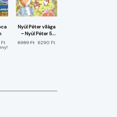
óca
Nyúl Péter világa
n
– Nyúl Péter 5
perces mesék –
 Ft
6989 Ft
6290 Ft
ELŐRENDELHETŐ
ny!