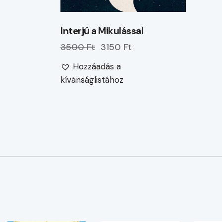
Interjú a Mikulással
3500 Ft
3150 Ft
Hozzáadás a
kívánságlistához