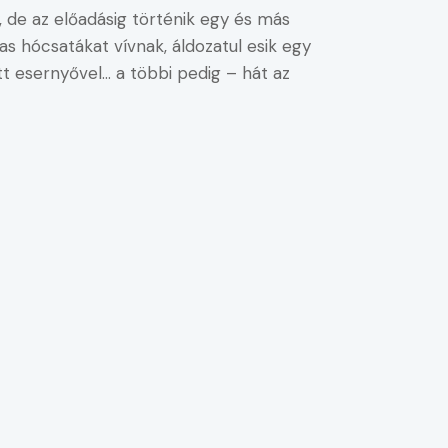
 de az előadásig történik egy és más
as hócsatákat vívnak, áldozatul esik egy
tt esernyővel… a többi pedig – hát az