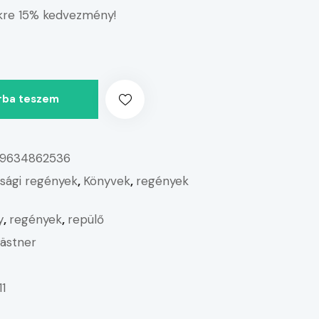
re 15% kedvezmény!
rba teszem
9634862536
júsági regények
,
Könyvek
,
regények
y
,
regények
,
repülő
Kästner
11