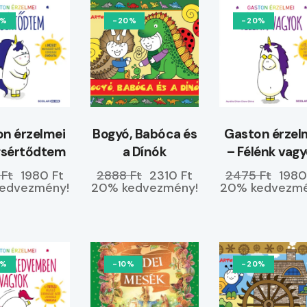
0%
-20%
-20%
n érzelmei
Bogyó, Babóca és
Gaston érzel
gsértődtem
a Dínók
– Félénk vag
 Ft
1980 Ft
2888 Ft
2310 Ft
2475 Ft
1980
edvezmény!
20% kedvezmény!
20% kedvezmé
0%
-10%
-20%