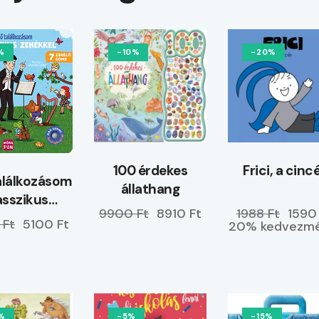
%
-10%
-20%
100 érdekes
Frici, a cinc
alálkozásom
állathang
asszikus
9900 Ft
8910 Ft
1988 Ft
1590
enékkel
 Ft
5100 Ft
20% kedvezmé
%
-5%
-15%