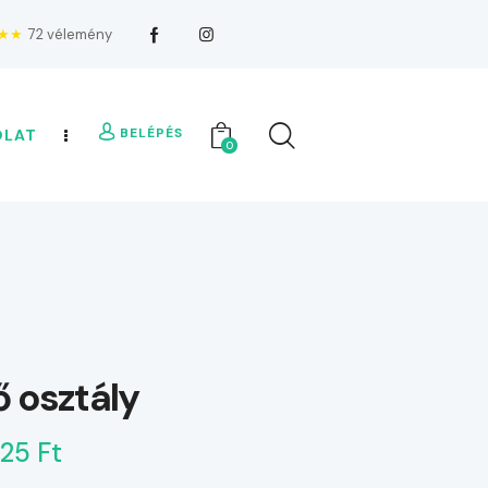
★★
72 vélemény
BELÉPÉS
OLAT
0
ő osztály
125 Ft