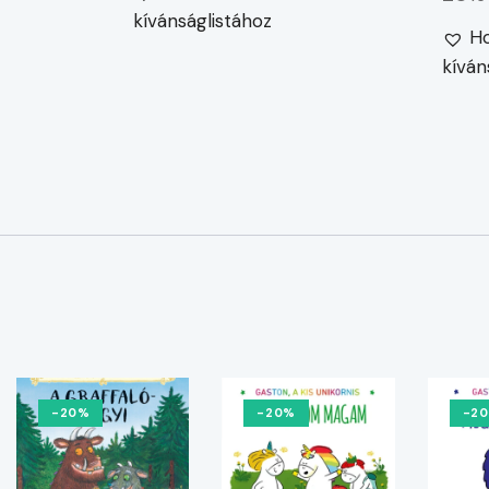
kívánságlistához
Ho
kíván
-20%
-20%
-2