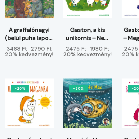
A graffalónagyi
Gaston, a kis
Gasto
(belül puha lapos)
unikornis – Nem
– Me
–
hagyom magam
3488 Ft
2790 Ft
2475 Ft
1980 Ft
2475
ELŐRENDELHETŐ
20% kedvezmény!
20% kedvezmény!
20% k
-20%
-20%
-2