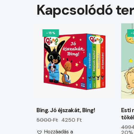
Kapcsolódó te
-15%
-
Bing. Jó éjszakát, Bing!
Esti
töké
5000 Ft
4250 Ft
4994
Hozzáadás a
20% 