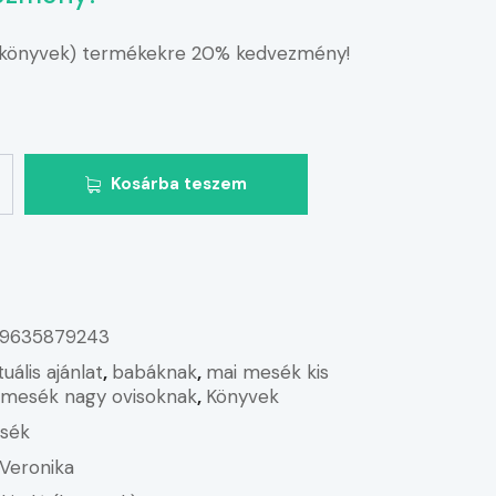
(könyvek) termékekre 20% kedvezmény!
Kosárba teszem
9635879243
tuális ajánlat
,
babáknak
,
mai mesék kis
 mesék nagy ovisoknak
,
Könyvek
sék
Veronika