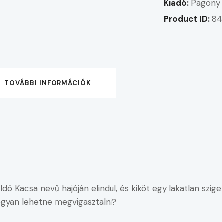
Kiadó:
Pagony 
Product ID:
8
TOVÁBBI INFORMÁCIÓK
dó Kacsa nevű hajóján elindul, és kiköt egy lakatlan szige
hogyan lehetne megvigasztalni?