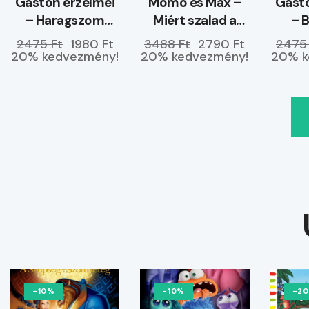
Gaston érzelmei
Momó és Max –
Gasto
– Haragszom
Miért szalad a
– 
magamra
tenger a partra?
ke
2475 Ft
1980 Ft
3488 Ft
2790 Ft
2475
20% kedvezmény!
20% kedvezmény!
20% k
-10%
-10%
-2