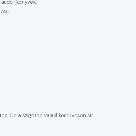
kiadó (könyvek)
4740
ten. De a szigeten valaki keservesen sír…