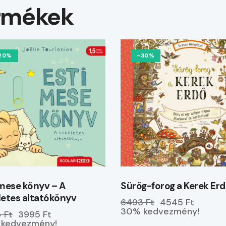
rmékek
20%
-30%
 mese könyv – A
Sürög-forog a Kerek Er
letes altatókönyv
6493 Ft
4545 Ft
30% kedvezmény!
 Ft
3995 Ft
kedvezmény!