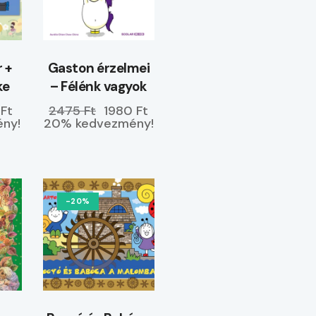
r +
Gaston érzelmei
ke
– Félénk vagyok
 Ft
2475 Ft
1980 Ft
ny!
20% kedvezmény!
-20%