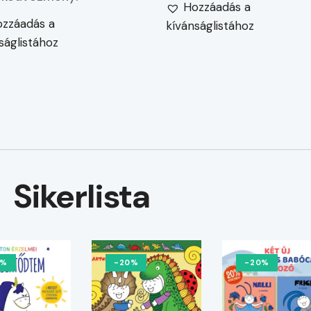
Hozzáadás a
zzáadás a
kívánságlistához
ságlistához
Sikerlista
0%
-20%
-20%