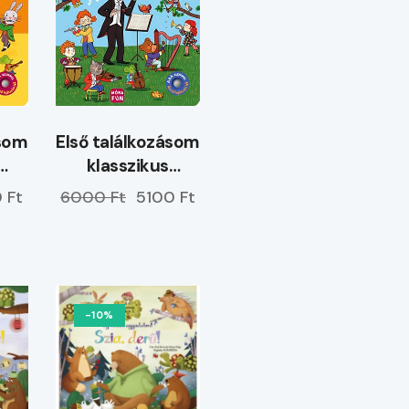
Első találkozásom
ásom
klasszikus
zenékkel
el
6000 Ft
5100 Ft
 Ft
-10%