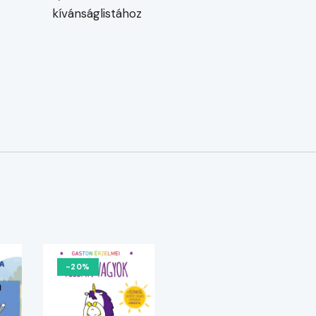
kívánságlistához
-20%