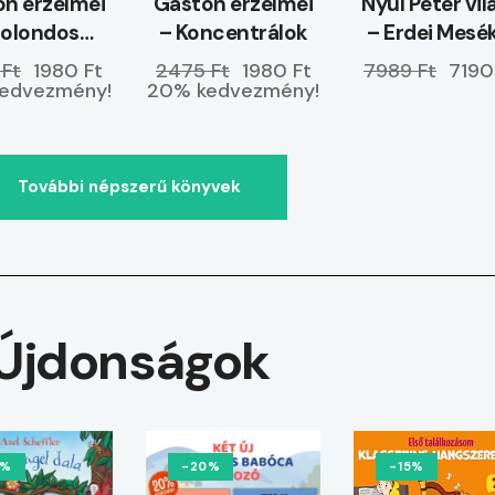
n érzelmei
Gaston érzelmei
Nyúl Péter vil
Bolondos
– Koncentrálok
– Erdei Mesé
dvemben
ELŐRENDELH
 Ft
1980 Ft
2475 Ft
1980 Ft
7989 Ft
7190
vagyok
edvezmény!
20% kedvezmény!
További népszerű könyvek
Újdonságok
0%
-20%
-15%