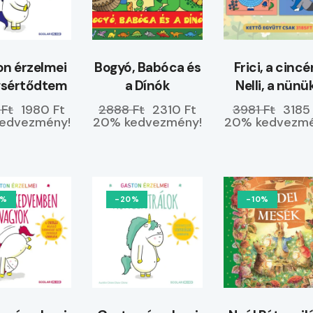
n érzelmei
Bogyó, Babóca és
Frici, a cincé
gsértődtem
a Dínók
Nelli, a nünü
 Ft
1980 Ft
2888 Ft
2310 Ft
3981 Ft
3185
edvezmény!
20% kedvezmény!
20% kedvezmé
0%
-20%
-10%