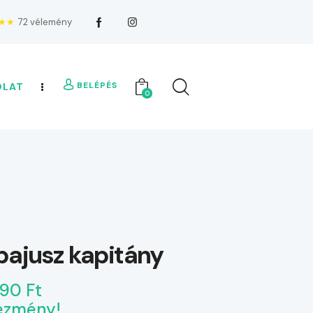
★★
72 vélemény
BELÉPÉS
OLAT
0
ajusz kapitány
190 Ft
ezmény!