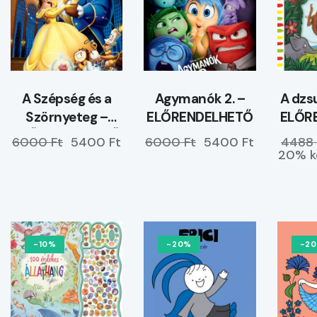
A Szépség és a
Agymanók 2. –
A dzs
Szörnyeteg –
ELŐRENDELHETŐ
ELŐR
ELŐRENDELHETŐ
6000 Ft
5400 Ft
6000 Ft
5400 Ft
4488 
20% k
-10%
-20%
-2