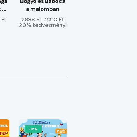
ága
Bogyó és Babóca
k –
a malomban
ETŐ
 Ft
2888 Ft
2310 Ft
20% kedvezmény!
-15%