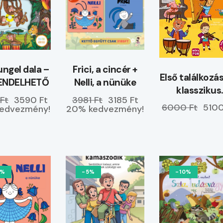
ungel dala –
Frici, a cincér +
Első találkoz
ENDELHETŐ
Nelli, a nünüke
klasszikus
Ft
3590 Ft
3981 Ft
3185 Ft
hangszerekk
6000 Ft
5100
edvezmény!
20% kedvezmény!
0%
-5%
-10%