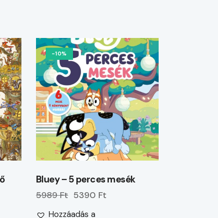
-10%
dő
Bluey – 5 perces mesék
5989 Ft
5390 Ft
Hozzáadás a