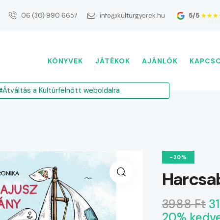
5/5
★★★
06 (30) 990 6657
info@kulturgyerek.hu
KÖNYVEK
JÁTÉKOK
AJÁNLÓK
KAPCS
Átváltás a Kultúrfelnőtt weboldalra
-20%
Harcsab
3988 Ft
3
20% kedv