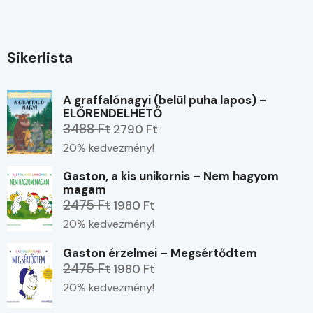
Sikerlista
A graffalónagyi (belül puha lapos) –
ELŐRENDELHETŐ
3488 Ft
2790 Ft
20% kedvezmény!
Gaston, a kis unikornis – Nem hagyom
magam
2475 Ft
1980 Ft
20% kedvezmény!
Gaston érzelmei – Megsértődtem
2475 Ft
1980 Ft
20% kedvezmény!