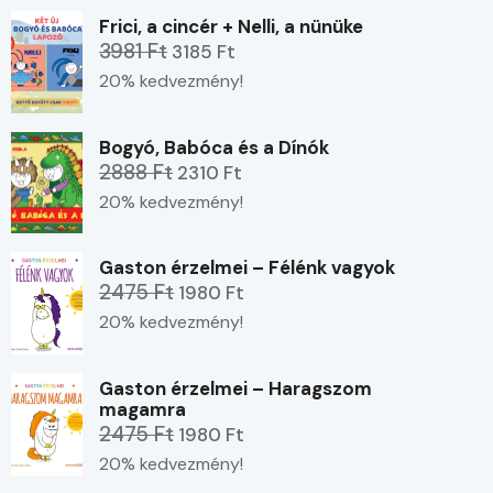
Frici, a cincér + Nelli, a nünüke
3981 Ft
3185 Ft
20% kedvezmény!
Bogyó, Babóca és a Dínók
2888 Ft
2310 Ft
20% kedvezmény!
Gaston érzelmei – Félénk vagyok
2475 Ft
1980 Ft
20% kedvezmény!
Gaston érzelmei – Haragszom
magamra
2475 Ft
1980 Ft
20% kedvezmény!