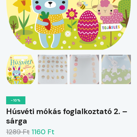
-10%
Húsvéti mókás foglalkoztató 2. –
sárga
1289 Ft
1160 Ft