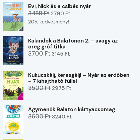
Evi, Nick és a csibés nyár
3488 Ft
2790 Ft
20% kedvezmény!
Kalandok a Balatonon 2. – avagy az
öreg gróf titka
3700 Ft
3145 Ft
Kukucskálj, keresgélj! – Nyár az erdőben
– 7 kihajtható füllel
3500 Ft
2975 Ft
Agymenők Balaton kártyacsomag
3600 Ft
3240 Ft