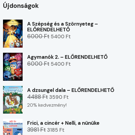
Újdonságok
A Szépség és a Szörnyeteg –
ELŐRENDELHETŐ
6000 Ft
5400 Ft
Agymanók 2. – ELŐRENDELHETŐ
6000 Ft
5400 Ft
A dzsungel dala – ELŐRENDELHETŐ
4488 Ft
3590 Ft
20% kedvezmény!
Frici, a cincér + Nelli, a nünüke
3981 Ft
3185 Ft