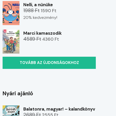
Nelli, a nünüke
1988 Ft
1590 Ft
20% kedvezmény!
Marci kamaszodik
4589 Ft
4360 Ft
TOVÁBB AZ ÚJDONSÁGOKHOZ
Nyári ajánló
Balatonra, magyar! – kalandkönyv
2689 Ft
2555 Ft