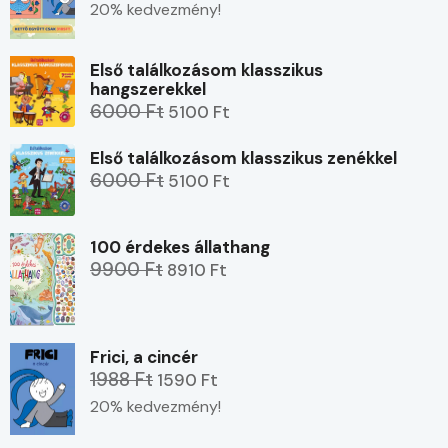
20% kedvezmény!
Első találkozásom klasszikus
hangszerekkel
6000 Ft
5100 Ft
Első találkozásom klasszikus zenékkel
6000 Ft
5100 Ft
100 érdekes állathang
9900 Ft
8910 Ft
Frici, a cincér
1988 Ft
1590 Ft
20% kedvezmény!