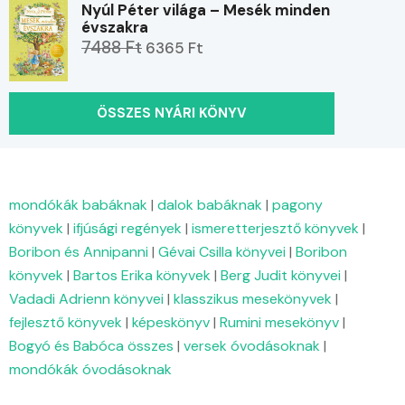
Nyúl Péter világa – Mesék minden
évszakra
7488 Ft
6365 Ft
ÖSSZES NYÁRI KÖNYV
mondókák babáknak
|
dalok babáknak
|
pagony
könyvek
|
ifjúsági regények
|
ismeretterjesztő könyvek
|
Boribon és Annipanni
|
Gévai Csilla könyvei
|
Boribon
könyvek
|
Bartos Erika könyvek
|
Berg Judit könyvei
|
Vadadi Adrienn könyvei
|
klasszikus mesekönyvek
|
fejlesztő könyvek
|
képeskönyv
|
Rumini mesekönyv
|
Bogyó és Babóca összes
|
versek óvodásoknak
|
mondókák óvodásoknak