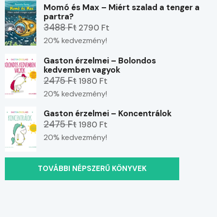
Momó és Max – Miért szalad a tenger a
partra?
3488 Ft
2790 Ft
20% kedvezmény!
Gaston érzelmei – Bolondos
kedvemben vagyok
2475 Ft
1980 Ft
20% kedvezmény!
Gaston érzelmei – Koncentrálok
2475 Ft
1980 Ft
20% kedvezmény!
TOVÁBBI NÉPSZERŰ KÖNYVEK