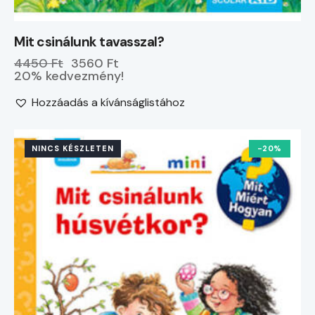
Mit csinálunk tavasszal?
4450 Ft
3560 Ft
20% kedvezmény!
Hozzáadás a kívánságlistához
NINCS KÉSZLETEN
-20%