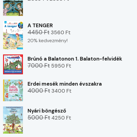
A TENGER
4450 Ft
3560 Ft
20% kedvezmény!
Brúnó a Balatonon 1. Balaton-felvidék
7000 Ft
5950 Ft
Erdei mesék minden évszakra
4000 Ft
3400 Ft
Nyári böngésző
5000 Ft
4250 Ft