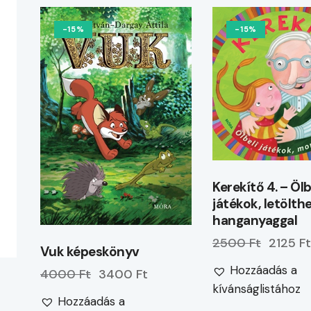
-15%
-15%
Kerekítő 4. – Ölb
játékok, letölth
hanganyaggal
2500 Ft
2125 F
Vuk képeskönyv
Hozzáadás a
4000 Ft
3400 Ft
kívánságlistához
Hozzáadás a