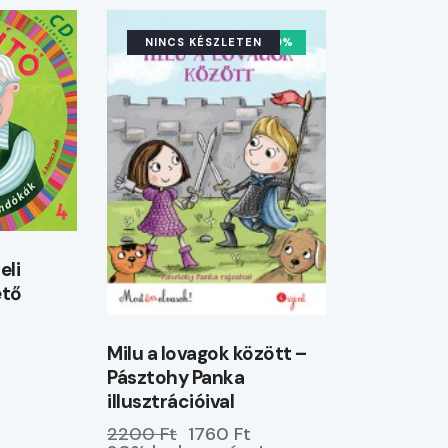
NINCS KÉSZLETEN
-20%
eli
ető
t
Milu a lovagok között –
Pásztohy Panka
illusztrációival
2200 Ft
1760 Ft