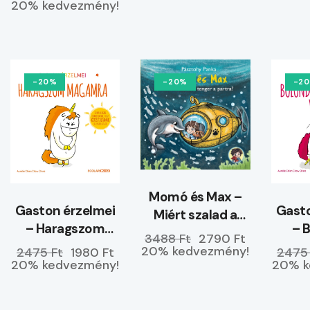
ELŐRENDELHETŐ
20% kedvezmény!
-20%
-20%
-2
Momó és Max –
Gaston érzelmei
Gasto
Miért szalad a
– Haragszom
– 
tenger a partra?
3488 Ft
2790 Ft
magamra
ke
20% kedvezmény!
2475 Ft
1980 Ft
2475
20% kedvezmény!
20% k