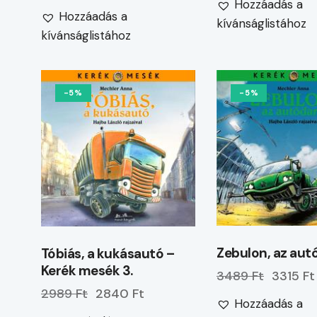
Hozzáadás a
Hozzáadás a
kívánságlistához
kívánságlistához
-5%
-5%
Zebulon, az aut
Tóbiás, a kukásautó –
Kerék mesék 3.
3489 Ft
3315 Ft
2989 Ft
2840 Ft
Hozzáadás a