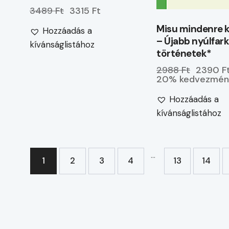
3489 Ft
3315 Ft
Misu mindenre k
Hozzáadás a
– Újabb nyúlfar
kívánságlistához
történetek*
2988 Ft
2390 F
20% kedvezmén
Hozzáadás a
kívánságlistához
…
1
2
3
4
13
14
→