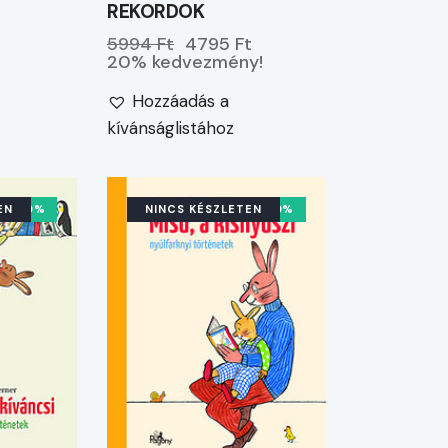
REKORDOK
5994 Ft
4795 Ft
20% kedvezmény!
Hozzáadás a
kívánságlistához
EN
-20%
NINCS KÉSZLETEN
-20%