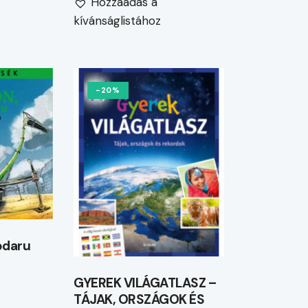
Hozzáadás a
kívánságlistához
-20%
ódaru
GYEREK VILÁGATLASZ –
TÁJAK, ORSZÁGOK ÉS