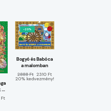
-20%
Bogyó és Babóca
a malomban
2888 Ft
2310 Ft
20% kedvezmény!
ága
k –
ETŐ
 Ft