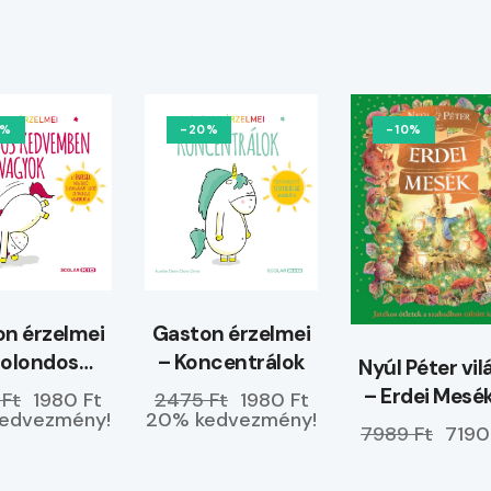
0%
-20%
-10%
n érzelmei
Gaston érzelmei
Bolondos
– Koncentrálok
Nyúl Péter vil
dvemben
– Erdei Mesé
 Ft
1980 Ft
2475 Ft
1980 Ft
vagyok
edvezmény!
20% kedvezmény!
ELŐRENDELH
7989 Ft
7190