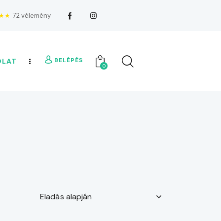
★★
72 vélemény
BELÉPÉS
OLAT
0