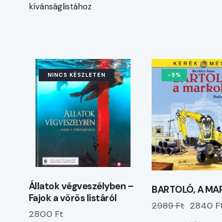
kívánságlistához
NINCS KÉSZLETEN
-5%
Állatok végveszélyben –
BARTOLÓ, A MA
Fajok a vörös listáról
2989 Ft
2840 F
2800 Ft