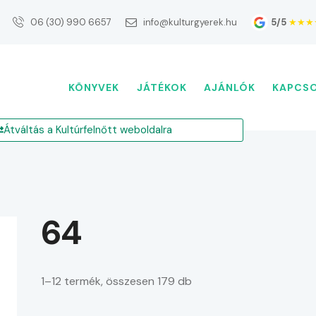
5/5
★★★
06 (30) 990 6657
info@kulturgyerek.hu
KÖNYVEK
JÁTÉKOK
AJÁNLÓK
KAPCS
Átváltás a Kultúrfelnőtt weboldalra
64
1–12 termék, összesen 179 db