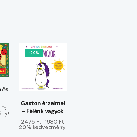
-20%
 és
Gaston érzelmei
 Ft
– Félénk vagyok
ny!
2475 Ft
1980 Ft
20% kedvezmény!