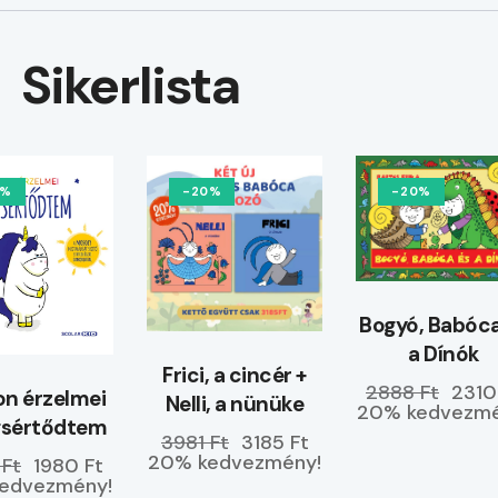
Sikerlista
0%
-20%
-20%
Bogyó, Babóca
a Dínók
Frici, a cincér +
2888 Ft
2310
n érzelmei
Nelli, a nünüke
20% kedvezmé
gsértődtem
3981 Ft
3185 Ft
20% kedvezmény!
 Ft
1980 Ft
edvezmény!