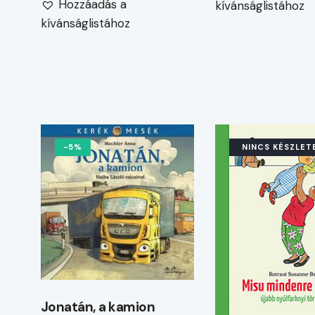
Hozzáadás a
kívánságlistához
kívánságlistához
-5%
NINCS KÉSZLET
Jonatán, a kamion