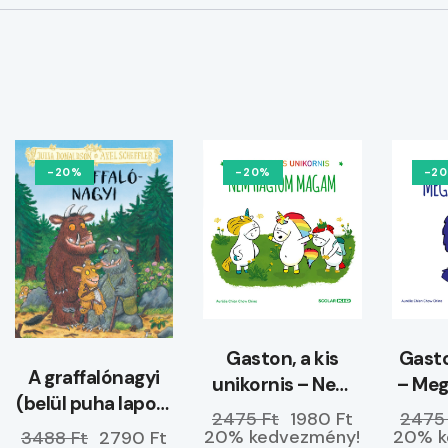
-20%
-20%
-2
Gaston, a kis
Gasto
A graffalónagyi
unikornis – Nem
– Me
(belül puha lapos)
hagyom magam
2475 Ft
1980 Ft
2475
–
20% kedvezmény!
20% k
3488 Ft
2790 Ft