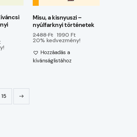
íváncsi
Misu, a kisnyuszi –
knyi
nyúlfarknyi történetek
2488 Ft
1990 Ft
20% kedvezmény!
t
y!
Hozzáadás a
kívánságlistához
15