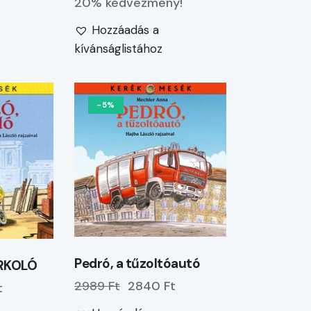
20% kedvezmény!
Hozzáadás a
kívánságlistához
-5%
Pedró, a tűzoltóautó
RKOLÓ
2989 Ft
2840 Ft
t