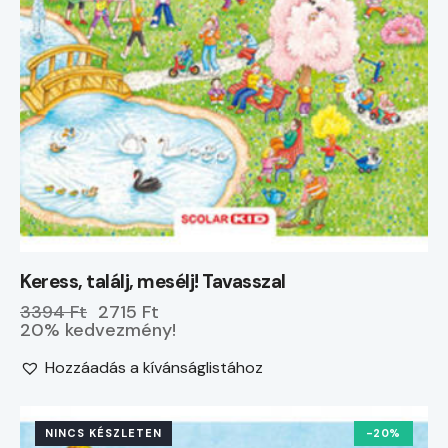
Keress, találj, mesélj! Tavasszal
3394 Ft
2715 Ft
20% kedvezmény!
Hozzáadás a kívánságlistához
NINCS KÉSZLETEN
-20%