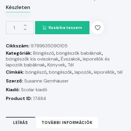
Készleten
Kosárba teszem
Cikkszám:
9789635090105
Kategóriák:
Böngésző
,
böngészők babáknak
,
böngészők kis ovisoknak
,
Évszakok
,
leporellók és
lapozók babáknak
,
Könyvek
,
Tél
Címkék:
böngésző
,
böngészők
,
lapozók
,
leporellók
,
tél
Szerző:
Susanne Gernhäuser
Kiadó:
Scolar kiadó
Product ID:
17484
LEÍRÁS
TOVÁBBI INFORMÁCIÓK