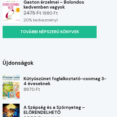
Gaston érzelmei – Bolondos
kedvemben vagyok
2475 Ft
1980 Ft
20% kedvezmény!
TOVÁBBI NÉPSZERŰ KÖNYVEK
Újdonságok
Kütyüszünet foglalkoztató-csomag 3-
4 éveseknek
8970 Ft
A Szépség és a Szörnyeteg –
ELŐRENDELHETŐ