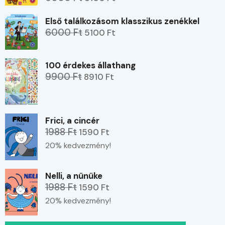
Első találkozásom klasszikus zenékkel
6000 Ft
5100 Ft
100 érdekes állathang
9900 Ft
8910 Ft
Frici, a cincér
1988 Ft
1590 Ft
20% kedvezmény!
Nelli, a nünüke
1988 Ft
1590 Ft
20% kedvezmény!