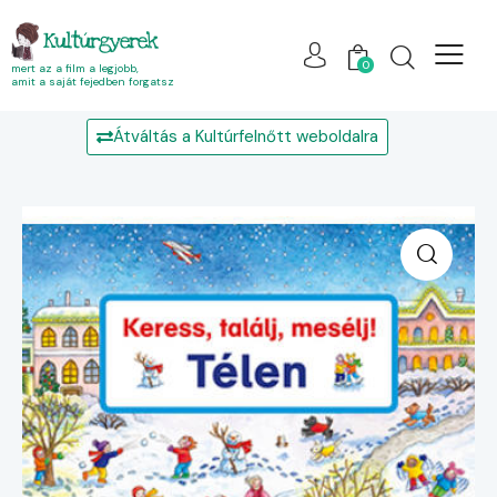
Kultúrgyerek
0
mert az a film a legjobb,
amit a saját fejedben forgatsz
Átváltás a Kultúrfelnőtt weboldalra