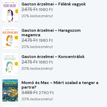
Gaston érzelmei – Félénk vagyok
2475 Ft
1980 Ft
20% kedvezmény!
Gaston érzelmei – Haragszom
magamra
2475 Ft
1980 Ft
20% kedvezmény!
Gaston érzelmei – Koncentrálok
2475 Ft
1980 Ft
20% kedvezmény!
Momó és Max – Miért szalad a tenger a
partra?
3488 Ft
2790 Ft
20% kedvezmény!