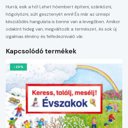
Hurrá, esik a hó! Lehet hóembert építeni, szánkózni,
hógolyózni, sült gesztenyét enni! És már az ünnepi
készülődés hangulata is benne van a levegőben. Amikor
odakint hideg van, megváltozik a természet, és sok új
izgalmas élmény és felfedeznivaló vár.
Kapcsolódó termékek
-20%