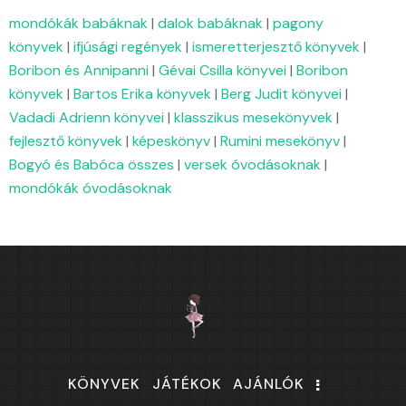
mondókák babáknak
|
dalok babáknak
|
pagony
könyvek
|
ifjúsági regények
|
ismeretterjesztő könyvek
|
Boribon és Annipanni
|
Gévai Csilla könyvei
|
Boribon
könyvek
|
Bartos Erika könyvek
|
Berg Judit könyvei
|
Vadadi Adrienn könyvei
|
klasszikus mesekönyvek
|
fejlesztő könyvek
|
képeskönyv
|
Rumini mesekönyv
|
Bogyó és Babóca összes
|
versek óvodásoknak
|
mondókák óvodásoknak
KÖNYVEK
JÁTÉKOK
AJÁNLÓK