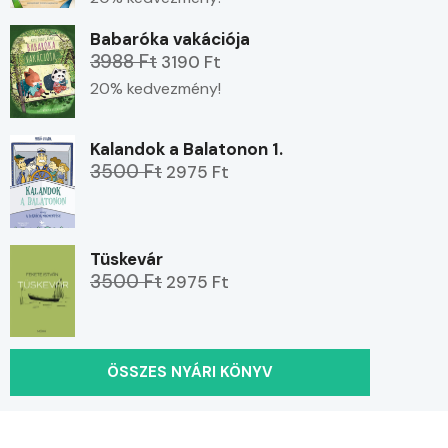
Babaróka vakációja
3988 Ft
3190 Ft
20% kedvezmény!
Kalandok a Balatonon 1.
3500 Ft
2975 Ft
Tüskevár
3500 Ft
2975 Ft
ÖSSZES NYÁRI KÖNYV