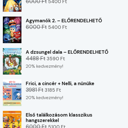
6000 Ft
5400 Ft
Agymanók 2. – ELŐRENDELHETŐ
6000 Ft
5400 Ft
A dzsungel dala – ELŐRENDELHETŐ
4488 Ft
3590 Ft
20% kedvezmény!
Frici, a cincér + Nelli, a nünüke
3981 Ft
3185 Ft
20% kedvezmény!
Első találkozásom klasszikus
hangszerekkel
6000 Ft
5100 Ft