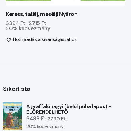
Keress, találj, mesélj! Nyáron
3394 Ft
2715 Ft
20% kedvezmény!
Hozzáadás a kívánságlistához
Sikerlista
A graffalónagyi (belül puha lapos) –
ELŐRENDELHETŐ
3488 Ft
2790 Ft
20% kedvezmény!