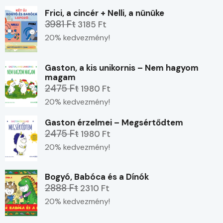
Frici, a cincér + Nelli, a nünüke
3981 Ft
3185 Ft
20% kedvezmény!
Gaston, a kis unikornis – Nem hagyom
magam
2475 Ft
1980 Ft
20% kedvezmény!
Gaston érzelmei – Megsértődtem
2475 Ft
1980 Ft
20% kedvezmény!
Bogyó, Babóca és a Dínók
2888 Ft
2310 Ft
20% kedvezmény!