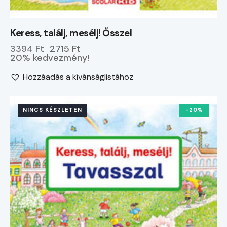
Keress, találj, mesélj! Ősszel
3394 Ft
2715 Ft
20% kedvezmény!
Hozzáadás a kívánságlistához
NINCS KÉSZLETEN
-20%