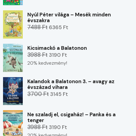
Nyúl Péter világa – Mesék minden
évszakra
7488 Ft
6365 Ft
Kicsimackó a Balatonon
3988 Ft
3190 Ft
20% kedvezmény!
Kalandok a Balatonon 3. – avagy az
évszázad vihara
3700 Ft
3145 Ft
Ne szaladj el, csigaház! – Panka és a
tenger
3988 Ft
3190 Ft
20% kedvezmény!