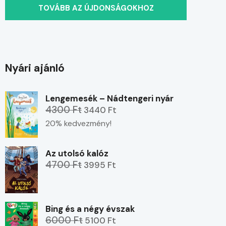
TOVÁBB AZ ÚJDONSÁGOKHOZ
Nyári ajánló
Lengemesék – Nádtengeri nyár
4300 Ft
3440 Ft
20% kedvezmény!
Az utolsó kalóz
4700 Ft
3995 Ft
Bing és a négy évszak
6000 Ft
5100 Ft