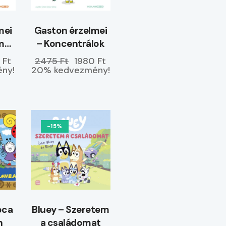
mei
Gaston érzelmei
m
– Koncentrálok
 Ft
2475 Ft
1980 Ft
ny!
20% kedvezmény!
-15%
óca
Bluey – Szeretem
n
a családomat