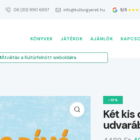
5/5
★★★
06 (30) 990 6657
info@kulturgyerek.hu
KÖNYVEK
JÁTÉKOK
AJÁNLÓK
KAPCS
Átváltás a Kultúrfelnőtt weboldalra
-10%
Két kis 
udvará