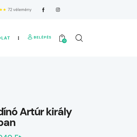
★★
72 vélemény
BELÉPÉS
OLAT
0
dínó Artúr király
ban