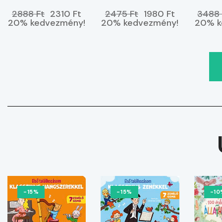
kedvemben
tenge
2888 Ft
2310 Ft
2475 Ft
1980 Ft
3488 
vagyok
20% kedvezmény!
20% kedvezmény!
20% k
-15%
-15%
-10