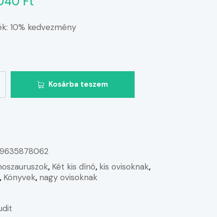
040 Ft
ék: 10% kedvezmény
Kosárba teszem
9635878062
noszauruszok
,
Két kis dínó
,
kis ovisoknak
,
,
Könyvek
,
nagy ovisoknak
udit