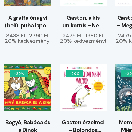
A graffalónagyi
Gaston, a kis
Gasto
(belül puha lapos)
unikornis – Nem
– Me
–
hagyom magam
3488 Ft
2790 Ft
2475 Ft
1980 Ft
2475
ELŐRENDELHETŐ
20% kedvezmény!
20% kedvezmény!
20% k
-20%
-20%
-2
Bogyó, Babóca és
Gaston érzelmei
Momó
a Dínók
– Bolondos
Miér