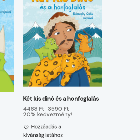
Két kis dínó és a honfoglalás
4488 Ft
3590 Ft
20% kedvezmény!
Hozzáadás a
kívánságlistához