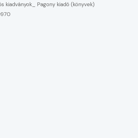
iós kiadványok_
Pagony kiadó (könyvek)
0970