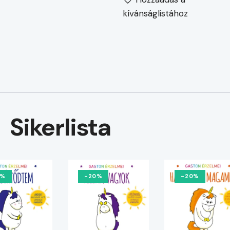
kívánságlistához
Sikerlista
0%
-20%
-20%