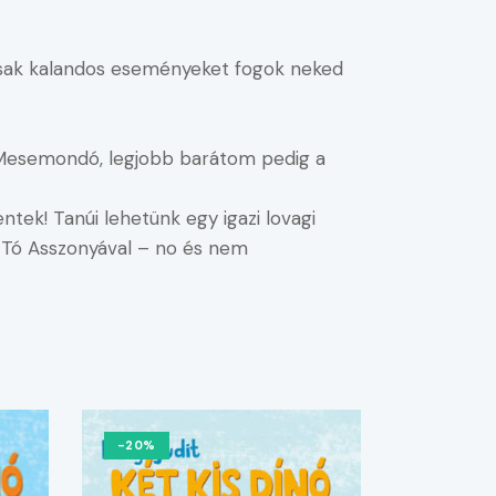
ncsak kalandos eseményeket fogok neked
 a Mesemondó, legjobb barátom pedig a
ek! Tanúi lehetünk egy igazi lovagi
 a Tó Asszonyával – no és nem
-20%