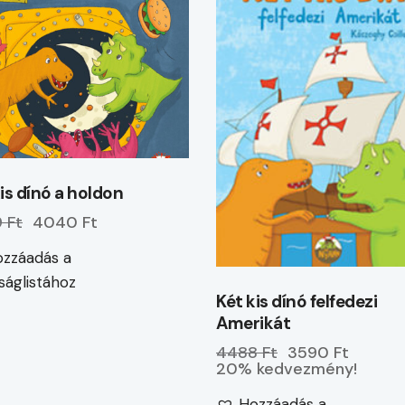
is dínó a holdon
 Ft
4040 Ft
zzáadás a
ságlistához
Két kis dínó felfedezi
Amerikát
4488 Ft
3590 Ft
20% kedvezmény!
Hozzáadás a