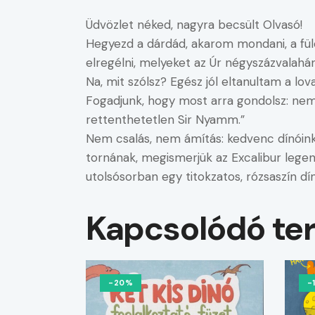
Üdvözlet néked, nagyra becsült Olvasó!
Hegyezd a dárdád, akarom mondani, a fül
elregélni, melyeket az Úr négyszázvalah
Na, mit szólsz? Egész jól eltanultam a l
Fogadjunk, hogy most arra gondolsz: nem 
rettenthetetlen Sir Nyamm.”
Nem csalás, nem ámítás: kedvenc dínóink 
tornának, megismerjük az Excalibur legend
utolsósorban egy titokzatos, rózsaszín dín
Kapcsolódó te
-20%
-