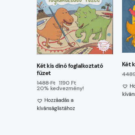
Két k
Két kis dinó foglalkoztató
füzet
4489
1488 Ft
1190 Ft
Ho
20% kedvezmény!
kíván
Hozzáadás a
kívánságlistához