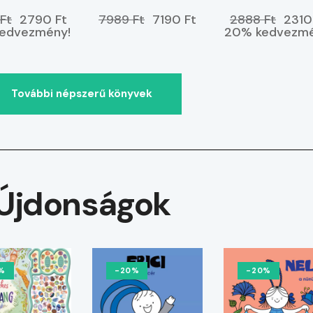
r a partra?
ELŐRENDELHETŐ
Ft
2790 Ft
7989 Ft
7190 Ft
2888 Ft
2310
edvezmény!
20% kedvezmé
További népszerű könyvek
Újdonságok
%
-20%
-20%