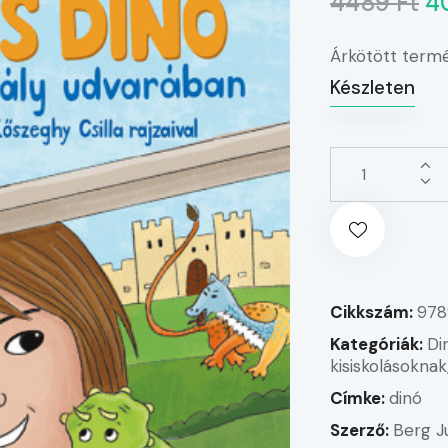
4489 Ft
4
Árkötött term
Készleten
Cikkszám:
978
Kategóriák:
Di
kisiskolásoknak
Címke:
dinó
Szerző:
Berg J