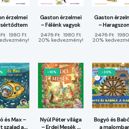
n érzelmei
Gaston érzelmei
Gaston érzel
gsértődtem
– Félénk vagyok
– Haragszo
magamra
 Ft
1980 Ft
2475 Ft
1980 Ft
2475 Ft
1980
edvezmény!
20% kedvezmény!
20% kedvezmé
0%
-10%
-20%
 és Max –
Nyúl Péter világa
Bogyó és Bab
t szalad a
– Erdei Mesék –
a malomba