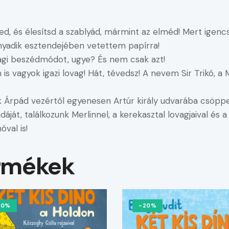
ed, és élesítsd a szablyád, mármint az elméd! Mert ige
ányadik esztendejében vetettem papírra!
ovagi beszédmódot, ugye? És nem csak azt!
is vagyok igazi lovag! Hát, tévedsz! A nevem Sir Trikó,
Árpád vezértől egyenesen Artúr király udvarába csöppent
áját, találkozunk Merlinnel, a kerekasztal lovagjaival és
óval is!
rmékek
10%
-20%