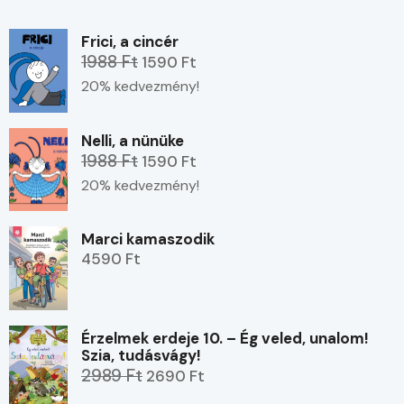
Frici, a cincér
1988 Ft
1590 Ft
20% kedvezmény!
Nelli, a nünüke
1988 Ft
1590 Ft
20% kedvezmény!
Marci kamaszodik
4590 Ft
Érzelmek erdeje 10. – Ég veled, unalom!
Szia, tudásvágy!
2989 Ft
2690 Ft