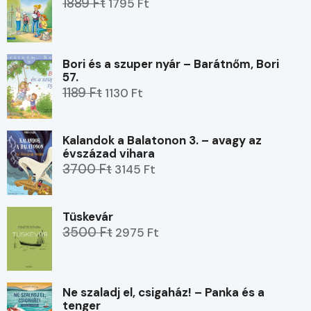
1889 Ft
1795 Ft
Bori és a szuper nyár – Barátnőm, Bori
57.
1189 Ft
1130 Ft
Kalandok a Balatonon 3. – avagy az
évszázad vihara
3700 Ft
3145 Ft
Tüskevár
3500 Ft
2975 Ft
Ne szaladj el, csigaház! – Panka és a
tenger