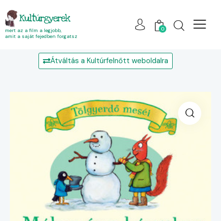
Kultúrgyerek
0
mert az a film a legjobb,
amit a saját fejedben forgatsz
Átváltás a Kultúrfelnőtt weboldalra