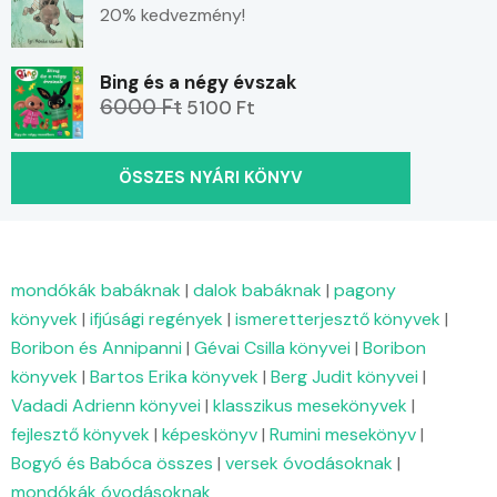
20% kedvezmény!
Bing és a négy évszak
6000 Ft
5100 Ft
ÖSSZES NYÁRI KÖNYV
mondókák babáknak
|
dalok babáknak
|
pagony
könyvek
|
ifjúsági regények
|
ismeretterjesztő könyvek
|
Boribon és Annipanni
|
Gévai Csilla könyvei
|
Boribon
könyvek
|
Bartos Erika könyvek
|
Berg Judit könyvei
|
Vadadi Adrienn könyvei
|
klasszikus mesekönyvek
|
fejlesztő könyvek
|
képeskönyv
|
Rumini mesekönyv
|
Bogyó és Babóca összes
|
versek óvodásoknak
|
mondókák óvodásoknak