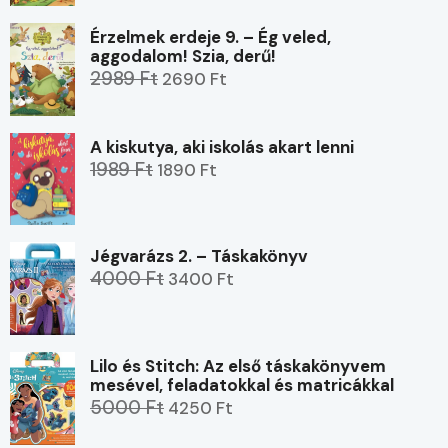
Érzelmek erdeje 9. – Ég veled,
aggodalom! Szia, derű!
2989 Ft
2690 Ft
A kiskutya, aki iskolás akart lenni
1989 Ft
1890 Ft
Jégvarázs 2. – Táskakönyv
4000 Ft
3400 Ft
Lilo és Stitch: Az első táskakönyvem
mesével, feladatokkal és matricákkal
5000 Ft
4250 Ft