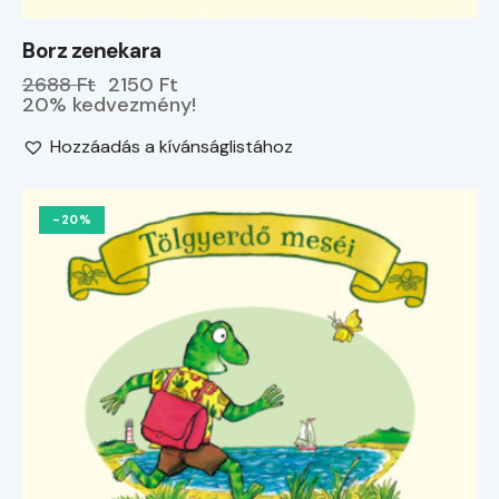
Borz zenekara
2688 Ft
2150 Ft
20% kedvezmény!
Hozzáadás a kívánságlistához
-20%