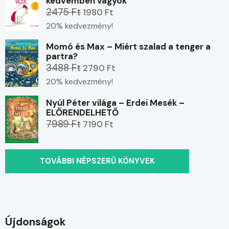
kedvemben vagyok
2475 Ft
1980 Ft
20% kedvezmény!
Momó és Max – Miért szalad a tenger a
partra?
3488 Ft
2790 Ft
20% kedvezmény!
Nyúl Péter világa – Erdei Mesék –
ELŐRENDELHETŐ
7989 Ft
7190 Ft
TOVÁBBI NÉPSZERŰ KÖNYVEK
Újdonságok