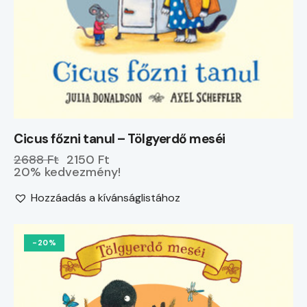
Cicus főzni tanul – Tölgyerdő meséi
2688 Ft
2150 Ft
20% kedvezmény!
Hozzáadás a kívánságlistához
-20%