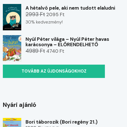
A hétalvó pele, aki nem tudott elaludni
2993 Ft
2095 Ft
30% kedvezmény!
Nyúl Péter világa – Nyúl Péter havas
karácsonya – ELŐRENDELHETŐ
4989 Ft
4740 Ft
TOVÁBB AZ ÚJDONSÁGOKHOZ
Nyári ajánló
Bori táborozik (Bori regény 21.)