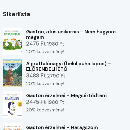
Sikerlista
Gaston, a kis unikornis – Nem hagyom
magam
2475 Ft
1980 Ft
20% kedvezmény!
A graffalónagyi (belül puha lapos) –
ELŐRENDELHETŐ
3488 Ft
2790 Ft
20% kedvezmény!
Gaston érzelmei – Megsértődtem
2475 Ft
1980 Ft
20% kedvezmény!
Gaston érzelmei – Haragszom