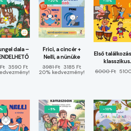
0%
-20%
-15%
ungel dala –
Frici, a cincér +
Első találkoz
ENDELHETŐ
Nelli, a nünüke
klasszikus
Ft
3590 Ft
3981 Ft
3185 Ft
hangszerekk
6000 Ft
5100
edvezmény!
20% kedvezmény!
0%
-5%
-10%