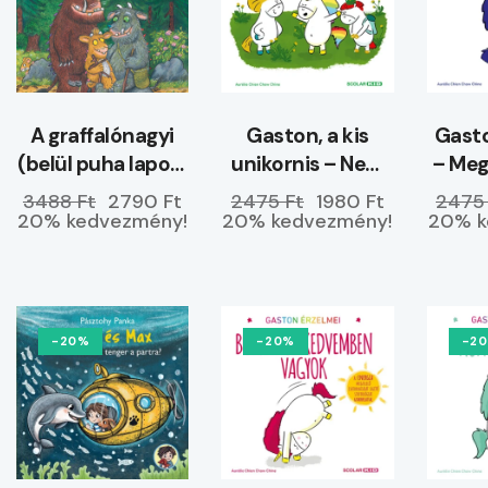
A graffalónagyi
Gaston, a kis
Gasto
(belül puha lapos)
unikornis – Nem
– Me
–
hagyom magam
3488 Ft
2790 Ft
2475 Ft
1980 Ft
2475
ELŐRENDELHETŐ
20% kedvezmény!
20% kedvezmény!
20% k
-20%
-20%
-2