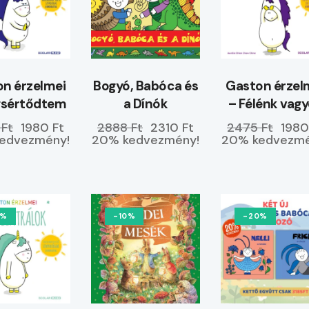
n érzelmei
Bogyó, Babóca és
Gaston érzel
gsértődtem
a Dínók
– Félénk vag
 Ft
1980 Ft
2888 Ft
2310 Ft
2475 Ft
1980
edvezmény!
20% kedvezmény!
20% kedvezmé
0%
-10%
-20%