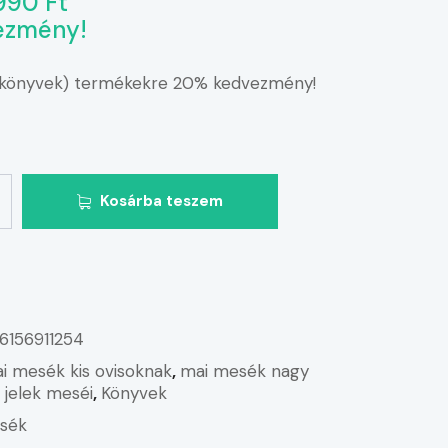
990 Ft
ezmény!
(könyvek) termékekre 20% kedvezmény!
Kosárba teszem
6156911254
i mesék kis ovisoknak
,
mai mesék nagy
 jelek meséi
,
Könyvek
sék