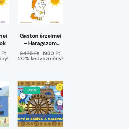
mei
Gaston érzelmei
yok
– Haragszom
magamra
 Ft
2475 Ft
1980 Ft
ny!
20% kedvezmény!
-20%