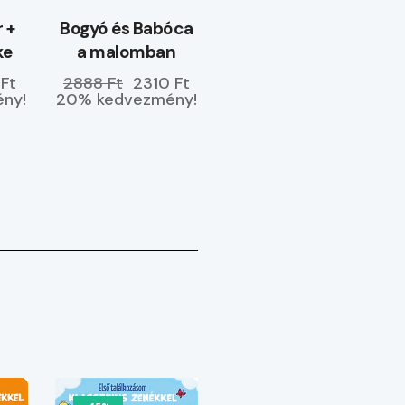
r +
Bogyó és Babóca
ke
a malomban
 Ft
2888 Ft
2310 Ft
ny!
20% kedvezmény!