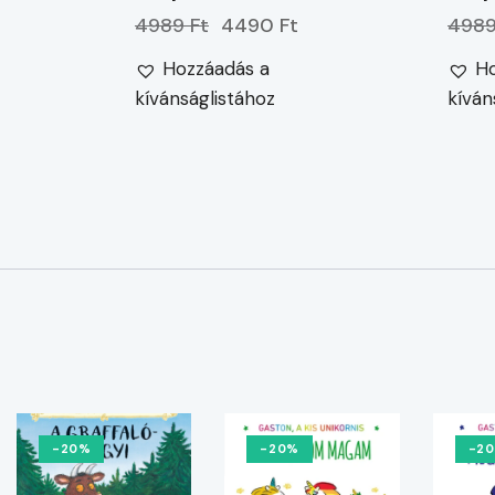
4989 Ft
4490 Ft
4989
Hozzáadás a
Ho
kívánságlistához
kíván
-20%
-20%
-2