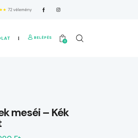
★★
72 vélemény
BELÉPÉS
OLAT
0
lek meséi – Kék
t