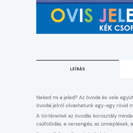
LEÍRÁS
Neked mi a jeled? Az óvoda és vele együ
óvodai jelről olvashatunk egy-egy rövid mesé
A történetek az óvodás korosztály minden
csúfolódás, a versengés, az ünneplések, 