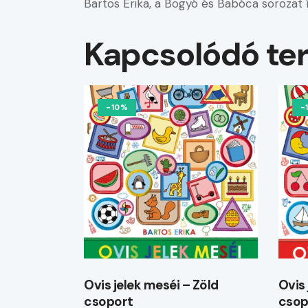
Bartos Erika, a Bogyó és Babóca sorozat ír
Kapcsolódó te
-10%
-
Ovis jelek meséi – Zöld
Ovis 
csoport
csop