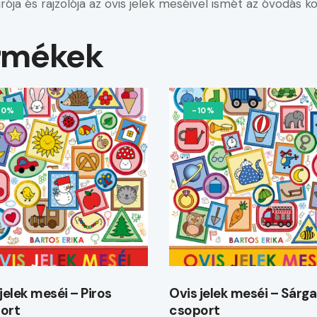
ója és rajzolója az ovis jelek meséivel ismét az óvodás ko
rmékek
10%
-10%
jelek meséi – Piros
Ovis jelek meséi – Sárga
ort
csoport