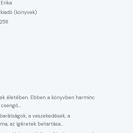
 Erika
kiadó (könyvek)
258
ekek életében. Ebben a könyvben harminc
a, csengő…
 barátságok, a veszekedések, a
lma, az ígéretek betartása…