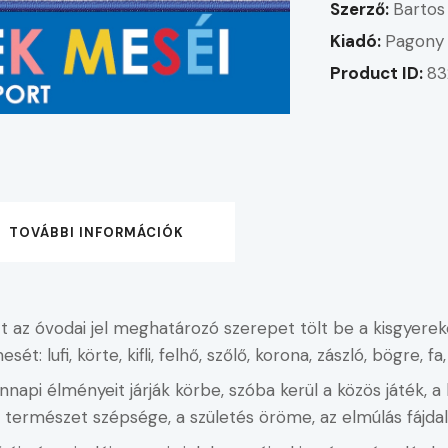
Szerző:
Bartos
Kiadó:
Pagony 
Product ID:
83
TOVÁBBI INFORMÁCIÓK
tt az óvodai jel meghatározó szerepet tölt be a kisgyer
t: lufi, körte, kifli, felhő, szőlő, korona, zászló, bögre, f
napi élményeit járják körbe, szóba kerül a közös játék, a
a természet szépsége, a születés öröme, az elmúlás fájda