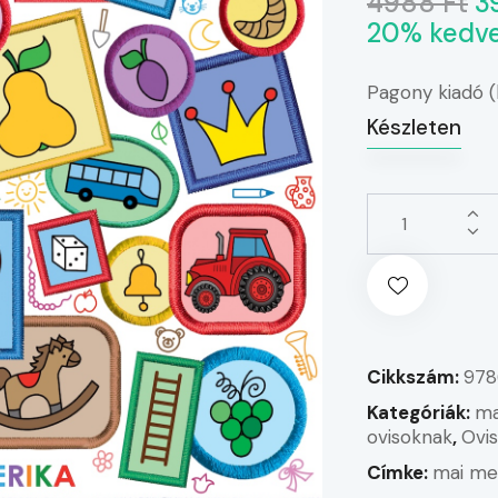
4988 Ft
3
20% kedv
Pagony kiadó 
Készleten
Cikkszám:
978
Kategóriák:
ma
ovisoknak
,
Ovis
Címke:
mai me