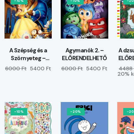
-10%
-10%
-2
A Szépség és a
Agymanók 2. –
A dzs
Szörnyeteg –
ELŐRENDELHETŐ
ELŐR
ELŐRENDELHETŐ
6000 Ft
5400 Ft
6000 Ft
5400 Ft
4488 
20% k
-10%
-20%
-2