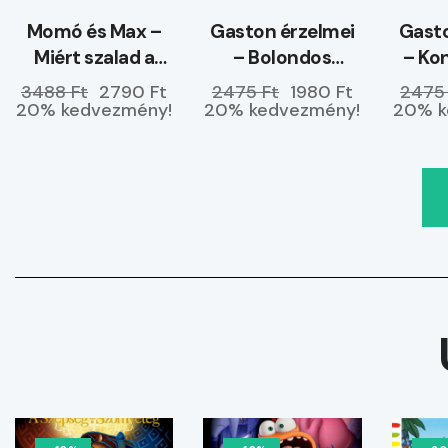
Momó és Max –
Gaston érzelmei
Gasto
Miért szalad a
– Bolondos
– Ko
tenger a partra?
kedvemben
3488 Ft
2790 Ft
2475 Ft
1980 Ft
2475
vagyok
20% kedvezmény!
20% kedvezmény!
20% k