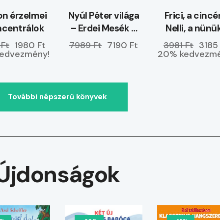
n érzelmei
Nyúl Péter világa
Frici, a cincé
ncentrálok
– Erdei Mesék –
Nelli, a nünü
ELŐRENDELHETŐ
 Ft
1980 Ft
7989 Ft
7190 Ft
3981 Ft
3185
edvezmény!
20% kedvezmé
További népszerű könyvek
Újdonságok