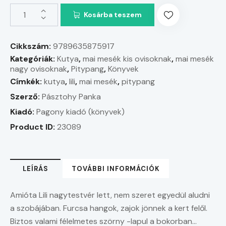
Kosárba teszem
Cikkszám:
9789635875917
Kategóriák:
Kutya
,
mai mesék kis ovisoknak
,
mai mesék
nagy ovisoknak
,
Pitypang
,
Könyvek
Címkék:
kutya
,
lili
,
mai mesék
,
pitypang
Szerző:
Pásztohy Panka
Kiadó:
Pagony kiadó (könyvek)
Product ID:
23089
LEÍRÁS
TOVÁBBI INFORMÁCIÓK
Amióta Lili nagytestvér lett, nem szeret egyedül aludni
a szobájában. Furcsa hangok, zajok jönnek a kert felől.
Biztos valami félelmetes szörny -lapul a bokorban…