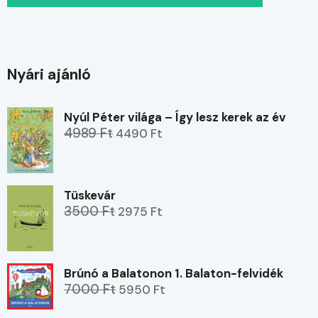
Nyári ajánló
Nyúl Péter világa – Így lesz kerek az év
4989 Ft
4490 Ft
Tüskevár
3500 Ft
2975 Ft
Brúnó a Balatonon 1. Balaton-felvidék
7000 Ft
5950 Ft