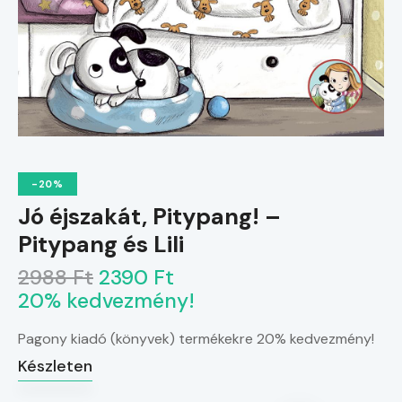
-20%
Jó éjszakát, Pitypang! –
Pitypang és Lili
2988 Ft
2390 Ft
20% kedvezmény!
Pagony kiadó (könyvek) termékekre 20% kedvezmény!
Készleten