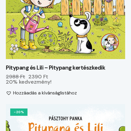
Pitypang és Lili – Pitypang kertészkedik
2988 Ft
2390 Ft
20% kedvezmény!
Hozzáadás a kívánságlistához
-20%