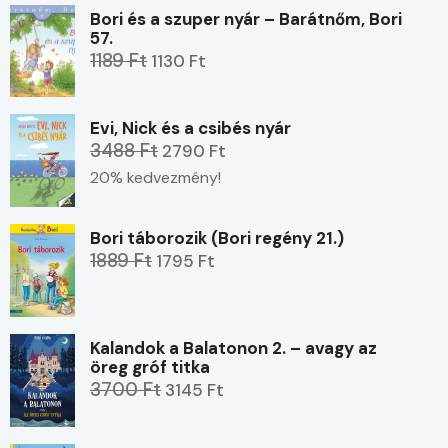
Bori és a szuper nyár – Barátnőm, Bori
57.
1189 Ft
1130 Ft
Evi, Nick és a csibés nyár
3488 Ft
2790 Ft
20% kedvezmény!
Bori táborozik (Bori regény 21.)
1889 Ft
1795 Ft
Kalandok a Balatonon 2. – avagy az
öreg gróf titka
3700 Ft
3145 Ft