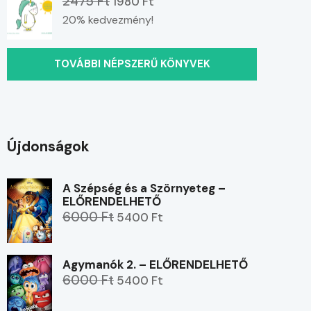
2475 Ft
1980 Ft
20% kedvezmény!
TOVÁBBI NÉPSZERŰ KÖNYVEK
Újdonságok
A Szépség és a Szörnyeteg –
ELŐRENDELHETŐ
6000 Ft
5400 Ft
Agymanók 2. – ELŐRENDELHETŐ
6000 Ft
5400 Ft