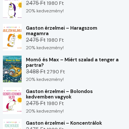
2475 Ft
1980 Ft
20% kedvezmény!
Gaston érzelmei – Haragszom
magamra
2475 Ft
1980 Ft
20% kedvezmény!
Momó és Max – Miért szalad a tenger a
partra?
3488 Ft
2790 Ft
20% kedvezmény!
Gaston érzelmei – Bolondos
kedvemben vagyok
2475 Ft
1980 Ft
20% kedvezmény!
Gaston érzelmei – Koncentrálok