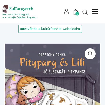
Kultúrgyerek
0
mert az a film a legjobb,
amit a saját fejedben forgatsz
Átváltás a Kultúrfelnőtt weboldalra