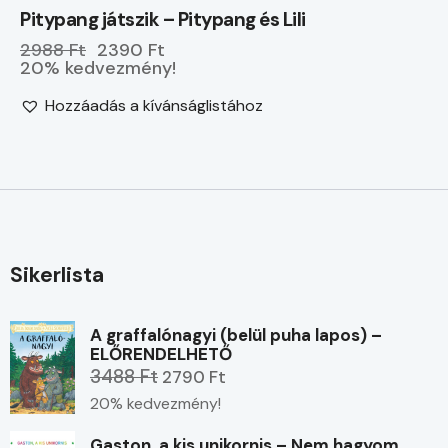
Pitypang játszik – Pitypang és Lili
2988 Ft
2390 Ft
20% kedvezmény!
Hozzáadás a kívánságlistához
Sikerlista
A graffalónagyi (belül puha lapos) –
ELŐRENDELHETŐ
3488 Ft
2790 Ft
20% kedvezmény!
Gaston, a kis unikornis – Nem hagyom