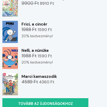
9900 Ft
8910 Ft
Frici, a cincér
1988 Ft
1590 Ft
20% kedvezmény!
Nelli, a nünüke
1988 Ft
1590 Ft
20% kedvezmény!
Marci kamaszodik
4589 Ft
4360 Ft
TOVÁBB AZ ÚJDONSÁGOKHOZ