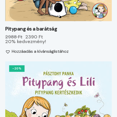
Pitypang és a barátság
2988 Ft
2390 Ft
20% kedvezmény!
Hozzáadás a kívánságlistához
-20%