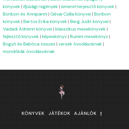
könyvek
|
ifjúsági regények
|
ismeretterjesztő könyvek
|
Boribon és Annipanni
|
Gévai Csilla könyvei
|
Boribon
könyvek
|
Bartos Erika könyvek
|
Berg Judit könyvei
|
Vadadi Adrienn könyvei
|
klasszikus mesekönyvek
|
fejlesztő könyvek
|
képeskönyv
|
Rumini mesekönyv
|
Bogyó és Babóca összes
|
versek óvodásoknak
|
mondókák óvodásoknak
KÖNYVEK
JÁTÉKOK
AJÁNLÓK