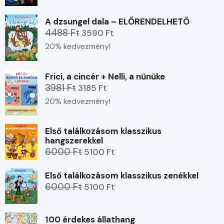
A dzsungel dala – ELŐRENDELHETŐ
4488 Ft
3590 Ft
20% kedvezmény!
Frici, a cincér + Nelli, a nünüke
3981 Ft
3185 Ft
20% kedvezmény!
Első találkozásom klasszikus
hangszerekkel
6000 Ft
5100 Ft
Első találkozásom klasszikus zenékkel
6000 Ft
5100 Ft
100 érdekes állathang