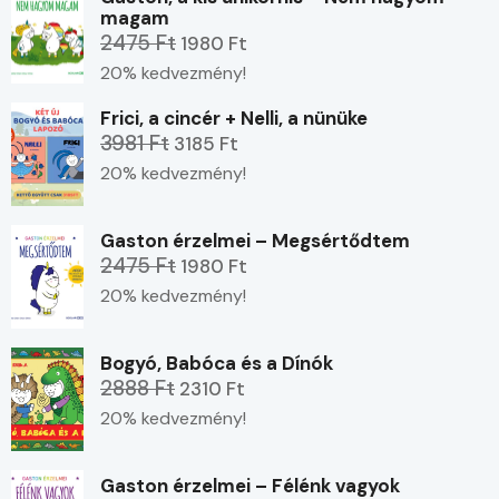
magam
2475 Ft
1980 Ft
20% kedvezmény!
Frici, a cincér + Nelli, a nünüke
3981 Ft
3185 Ft
20% kedvezmény!
Gaston érzelmei – Megsértődtem
2475 Ft
1980 Ft
20% kedvezmény!
Bogyó, Babóca és a Dínók
2888 Ft
2310 Ft
20% kedvezmény!
Gaston érzelmei – Félénk vagyok