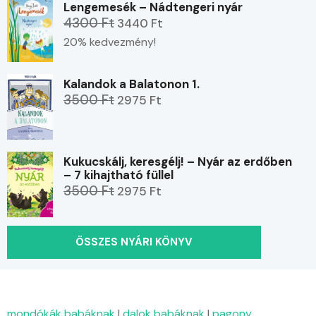
Lengemesék – Nádtengeri nyár
4300 Ft
3440 Ft
20% kedvezmény!
Kalandok a Balatonon 1.
3500 Ft
2975 Ft
Kukucskálj, keresgélj! – Nyár az erdőben
– 7 kihajtható füllel
3500 Ft
2975 Ft
ÖSSZES NYÁRI KÖNYV
mondókák babáknak
|
dalok babáknak
|
pagony