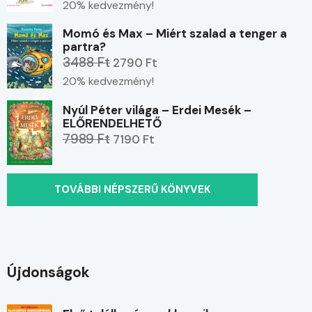
20% kedvezmény!
Momó és Max – Miért szalad a tenger a
partra?
3488 Ft
2790 Ft
20% kedvezmény!
Nyúl Péter világa – Erdei Mesék –
ELŐRENDELHETŐ
7989 Ft
7190 Ft
TOVÁBBI NÉPSZERŰ KÖNYVEK
Újdonságok