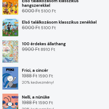
Első találkozásom klasszikus
hangszerekkel
6000 Ft
5100 Ft
Első találkozásom klasszikus zenékkel
6000 Ft
5100 Ft
100 érdekes állathang
9900 Ft
8910 Ft
Frici, a cincér
1988 Ft
1590 Ft
20% kedvezmény!
Nelli, a nünüke
1988 Ft
1590 Ft