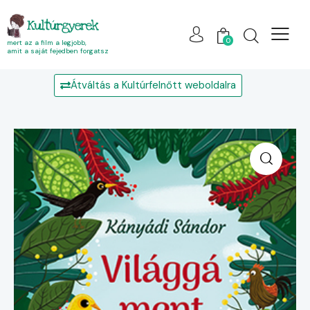
Kultúrgyerek
0
mert az a film a legjobb,
amit a saját fejedben forgatsz
Átváltás a Kultúrfelnőtt weboldalra