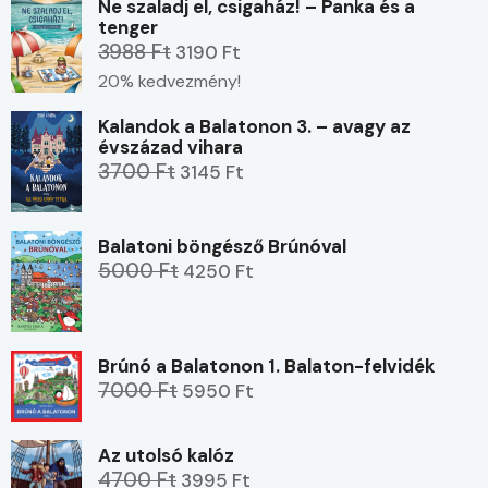
Ne szaladj el, csigaház! – Panka és a
tenger
3988 Ft
3190 Ft
20% kedvezmény!
Kalandok a Balatonon 3. – avagy az
évszázad vihara
3700 Ft
3145 Ft
Balatoni böngésző Brúnóval
5000 Ft
4250 Ft
Brúnó a Balatonon 1. Balaton-felvidék
7000 Ft
5950 Ft
Az utolsó kalóz
4700 Ft
3995 Ft