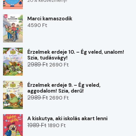
20% kedvezmény!
Marci kamaszodik
4590 Ft
Érzelmek erdeje 10. – Ég veled, unalom!
Szia, tudásvágy!
2989 Ft
2690 Ft
Érzelmek erdeje 9. – Ég veled,
aggodalom! Szia, derű!
2989 Ft
2690 Ft
A kiskutya, aki iskolás akart lenni
1989 Ft
1890 Ft