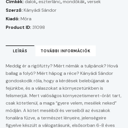
Címkék:
dalok
,
eszterlánc
,
mondókák
,
versek
Szerző:
Kányádi Sándor
Kiadó:
Móra
Product ID:
31098
LEÍRÁS
TOVÁBBI INFORMÁCIÓK
Meddig ér a rigófütty? Miért némák a tulipánok? Hová
ballag a folyó? Miért hápog a réce? Kányádi Sándor
gondoskodik róla, hogy a kérdések belebújjanak a
fejünkbe, és a válaszokat a környezetünkben is
felismerjük. Mert valóságos környezetismeret-órát tart,
csak kötetlenül, a maga “gyere velem, mesélek neked”
módján. A kötet meséiből és verseiből az évszakok
fonalára fűzve, a természet lényeire, jelenségeire
figyelve készült a válogatásunk, elsősorban 6-8 éves