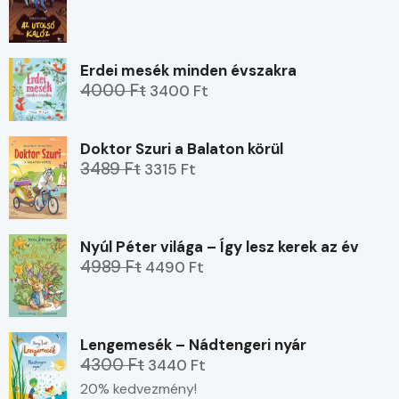
Erdei mesék minden évszakra
4000 Ft
3400 Ft
Doktor Szuri a Balaton körül
3489 Ft
3315 Ft
Nyúl Péter világa – Így lesz kerek az év
4989 Ft
4490 Ft
Lengemesék – Nádtengeri nyár
4300 Ft
3440 Ft
20% kedvezmény!