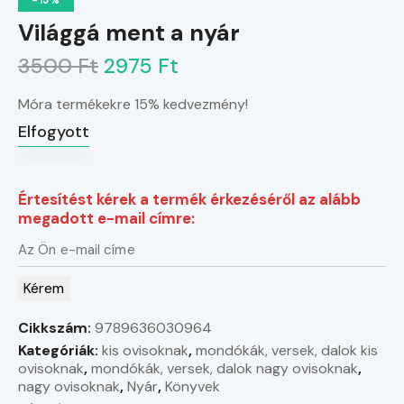
-15%
Világgá ment a nyár
3500 Ft
2975 Ft
Móra termékekre 15% kedvezmény!
Elfogyott
Értesítést kérek a termék érkezéséről az alább
megadott e-mail címre:
Kérem
Cikkszám:
9789636030964
Kategóriák:
kis ovisoknak
,
mondókák, versek, dalok kis
ovisoknak
,
mondókák, versek, dalok nagy ovisoknak
,
nagy ovisoknak
,
Nyár
,
Könyvek