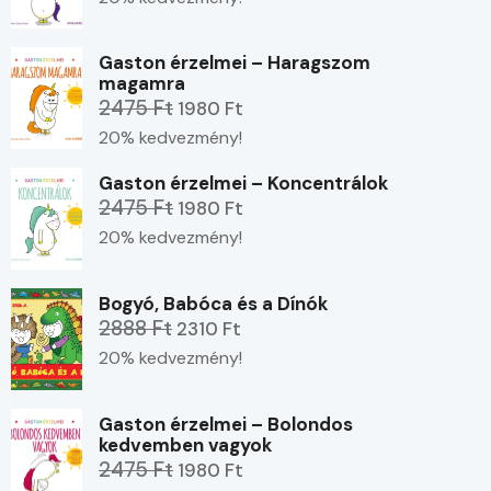
Gaston érzelmei – Haragszom
magamra
2475 Ft
1980 Ft
20% kedvezmény!
Gaston érzelmei – Koncentrálok
2475 Ft
1980 Ft
20% kedvezmény!
Bogyó, Babóca és a Dínók
2888 Ft
2310 Ft
20% kedvezmény!
Gaston érzelmei – Bolondos
kedvemben vagyok
2475 Ft
1980 Ft