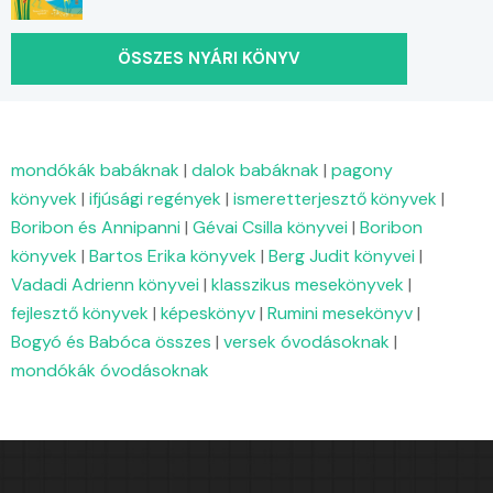
ÖSSZES NYÁRI KÖNYV
mondókák babáknak
|
dalok babáknak
|
pagony
könyvek
|
ifjúsági regények
|
ismeretterjesztő könyvek
|
Boribon és Annipanni
|
Gévai Csilla könyvei
|
Boribon
könyvek
|
Bartos Erika könyvek
|
Berg Judit könyvei
|
Vadadi Adrienn könyvei
|
klasszikus mesekönyvek
|
fejlesztő könyvek
|
képeskönyv
|
Rumini mesekönyv
|
Bogyó és Babóca összes
|
versek óvodásoknak
|
mondókák óvodásoknak