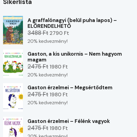
Sikerlista
A graffalónagyi (belül puha lapos) –
ELŐRENDELHETŐ
3488 Ft
2790 Ft
20% kedvezmény!
Gaston, a kis unikornis – Nem hagyom
magam
2475 Ft
1980 Ft
20% kedvezmény!
Gaston érzelmei – Megsértődtem
2475 Ft
1980 Ft
20% kedvezmény!
Gaston érzelmei – Félénk vagyok
2475 Ft
1980 Ft
20% kedvezmény!