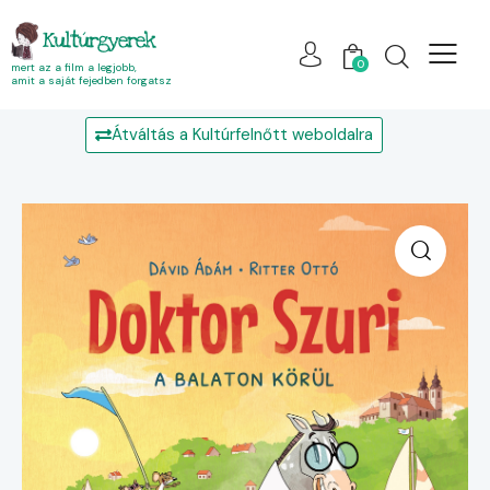
Kultúrgyerek
0
mert az a film a legjobb,
amit a saját fejedben forgatsz
Átváltás a Kultúrfelnőtt weboldalra