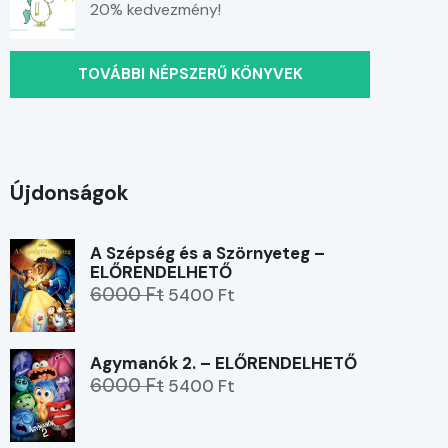
20% kedvezmény!
TOVÁBBI NÉPSZERŰ KÖNYVEK
Újdonságok
A Szépség és a Szörnyeteg –
ELŐRENDELHETŐ
6000 Ft
5400 Ft
Agymanók 2. – ELŐRENDELHETŐ
6000 Ft
5400 Ft