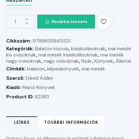
Kosárba teszem
Cikkszám:
9789635845521
Kategóriák:
Balaton kisovis
,
kisiskolásoknak
,
mai mesék
kis ovisoknak
,
mai mesék kisiskolásoknak
,
mai mesék
nagy ovisoknak
,
nagy ovisoknak
,
Nyár
,
Könyvek
,
Állatok
Címkék:
balaton
,
képeskönyvek
,
mai mesék
Szerző:
Dávid Ádám
Kiadó:
Manó Könyvek
Product ID:
82383
LEÍRÁS
TOVÁBBI INFORMÁCIÓK
Doktor Szuri, az állatorvos ló ezúttal a Balaton körül