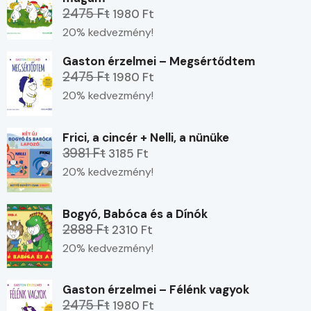
2475 Ft
1980 Ft
20% kedvezmény!
Gaston érzelmei – Megsértődtem
2475 Ft
1980 Ft
20% kedvezmény!
Frici, a cincér + Nelli, a nünüke
3981 Ft
3185 Ft
20% kedvezmény!
Bogyó, Babóca és a Dínók
2888 Ft
2310 Ft
20% kedvezmény!
Gaston érzelmei – Félénk vagyok
2475 Ft
1980 Ft