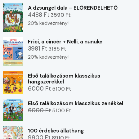
A dzsungel dala – ELŐRENDELHETŐ
4488 Ft
3590 Ft
20% kedvezmény!
Frici, a cincér + Nelli, a nünüke
3981 Ft
3185 Ft
20% kedvezmény!
Első találkozásom klasszikus
hangszerekkel
6000 Ft
5100 Ft
Első találkozásom klasszikus zenékkel
6000 Ft
5100 Ft
100 érdekes állathang
9900 Ft
8910 Ft