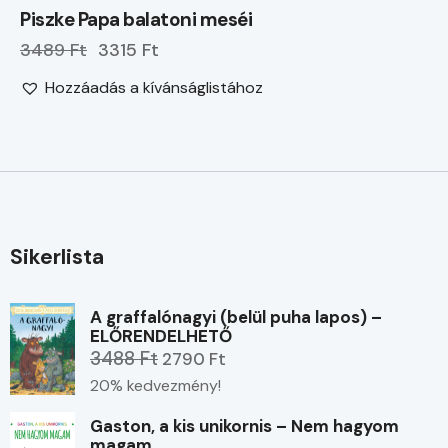
Piszke Papa balatoni meséi
3489 Ft
3315 Ft
Hozzáadás a kívánságlistához
Sikerlista
A graffalónagyi (belül puha lapos) –
ELŐRENDELHETŐ
3488 Ft
2790 Ft
20% kedvezmény!
Gaston, a kis unikornis – Nem hagyom
magam