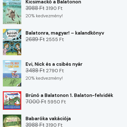
Kicsimackó a Balatonon
3988 Ft
3190 Ft
20% kedvezmény!
Balatonra, magyar! – kalandkönyv
2689 Ft
2555 Ft
Evi, Nick és a csibés nyár
3488 Ft
2790 Ft
20% kedvezmény!
Brúnó a Balatonon 1. Balaton-felvidék
7000 Ft
5950 Ft
Babaróka vakációja
3988 Ft
3190 Ft