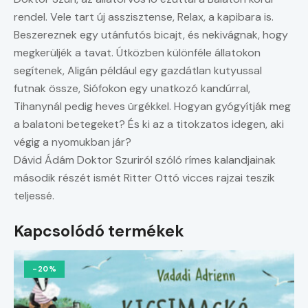
rendel. Vele tart új asszisztense, Relax, a kapibara is.
Beszereznek egy utánfutós bicajt, és nekivágnak, hogy
megkerüljék a tavat. Útközben különféle állatokon
segítenek, Aligán például egy gazdátlan kutyussal
futnak össze, Siófokon egy unatkozó kandúrral,
Tihanynál pedig heves ürgékkel. Hogyan gyógyítják meg
a balatoni betegeket? És ki az a titokzatos idegen, aki
végig a nyomukban jár?
Dávid Ádám Doktor Szuriról szóló rímes kalandjainak
második részét ismét Ritter Ottó vicces rajzai teszik
teljessé.
Kapcsolódó termékek
-20%