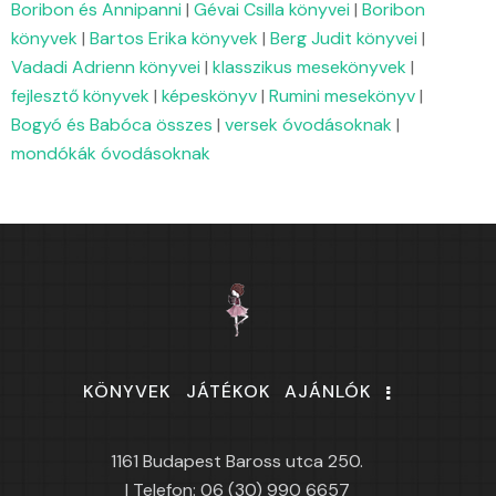
Boribon és Annipanni
|
Gévai Csilla könyvei
|
Boribon
könyvek
|
Bartos Erika könyvek
|
Berg Judit könyvei
|
Vadadi Adrienn könyvei
|
klasszikus mesekönyvek
|
fejlesztő könyvek
|
képeskönyv
|
Rumini mesekönyv
|
Bogyó és Babóca összes
|
versek óvodásoknak
|
mondókák óvodásoknak
KÖNYVEK
JÁTÉKOK
AJÁNLÓK
1161 Budapest Baross utca 250.
| Telefon: 06 (30) 990 6657