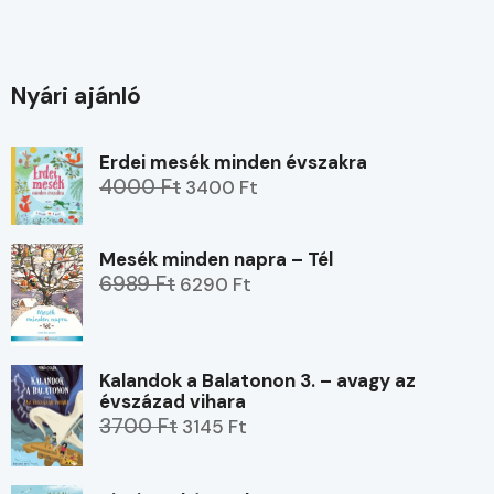
Nyári ajánló
Erdei mesék minden évszakra
4000 Ft
3400 Ft
Mesék minden napra – Tél
6989 Ft
6290 Ft
Kalandok a Balatonon 3. – avagy az
évszázad vihara
3700 Ft
3145 Ft