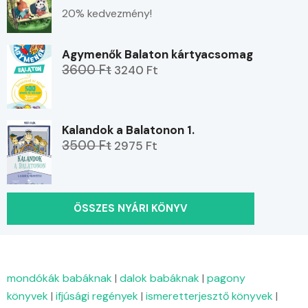
20% kedvezmény!
Agymenők Balaton kártyacsomag
3600 Ft
3240 Ft
Kalandok a Balatonon 1.
3500 Ft
2975 Ft
ÖSSZES NYÁRI KÖNYV
mondókák babáknak
|
dalok babáknak
|
pagony
könyvek
|
ifjúsági regények
|
ismeretterjesztő könyvek
|