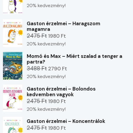
20% kedvezmény!
Gaston érzelmei – Haragszom
magamra
2475 Ft
1980 Ft
20% kedvezmény!
Momó és Max – Miért szalad a tenger a
partra?
3488 Ft
2790 Ft
20% kedvezmény!
Gaston érzelmei – Bolondos
kedvemben vagyok
2475 Ft
1980 Ft
20% kedvezmény!
Gaston érzelmei – Koncentrálok
2475 Ft
1980 Ft