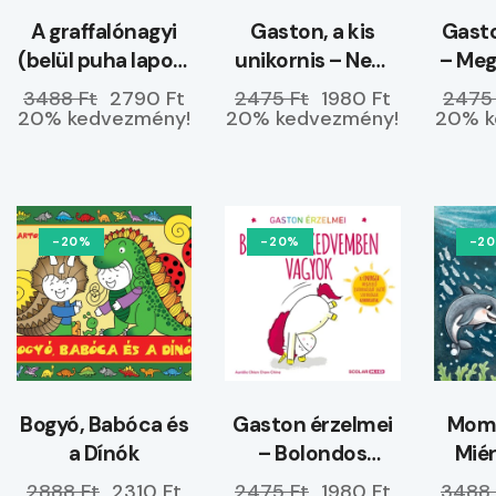
A graffalónagyi
Gaston, a kis
Gasto
(belül puha lapos)
unikornis – Nem
– Me
–
hagyom magam
3488 Ft
2790 Ft
2475 Ft
1980 Ft
2475
ELŐRENDELHETŐ
20% kedvezmény!
20% kedvezmény!
20% k
-20%
-20%
-2
Bogyó, Babóca és
Gaston érzelmei
Momó
a Dínók
– Bolondos
Miér
kedvemben
tenge
2888 Ft
2310 Ft
2475 Ft
1980 Ft
3488 