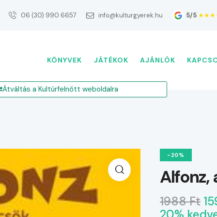
5/5
★★★
06 (30) 990 6657
info@kulturgyerek.hu
KÖNYVEK
JÁTÉKOK
AJÁNLÓK
KAPCS
Átváltás a Kultúrfelnőtt weboldalra
-20%
Alfonz,
1988 Ft
15
20% kedv