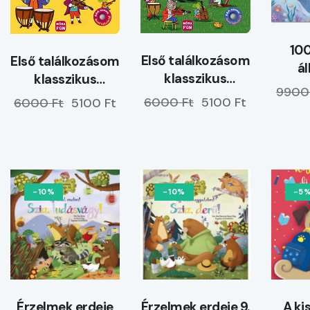
100
Első találkozásom
Első találkozásom
ál
klasszikus
klasszikus
9900
zenékkel
hangszerekkel
6000 Ft
5100 Ft
6000 Ft
5100 Ft
-10%
-10%
-5
Érzelmek erdeje
Érzelmek erdeje 9.
A ki