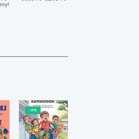
ELŐRENDELHETŐ
ny!
-5%