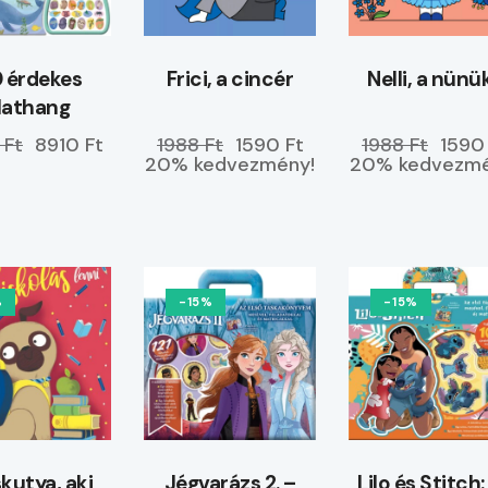
 érdekes
Frici, a cincér
Nelli, a nünü
lathang
 Ft
8910 Ft
1988 Ft
1590 Ft
1988 Ft
1590
20% kedvezmény!
20% kedvezmé
%
-15%
-15%
skutya, aki
Jégvarázs 2. –
Lilo és Stitch: