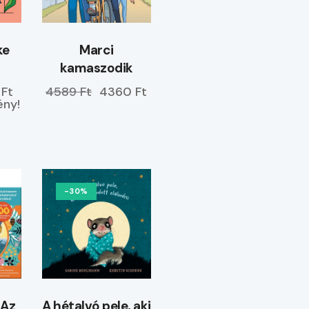
ke
Marci
kamaszodik
 Ft
4589 Ft
4360 Ft
ny!
-30%
 Az
A hétalvó pele, aki