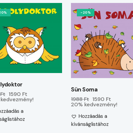
20%
-20%
lydoktor
Sün Soma
 Ft
1590 Ft
1988 Ft
1590 Ft
kedvezmény!
20% kedvezmény!
zzáadás a
Hozzáadás a
ságlistához
kívánságlistához