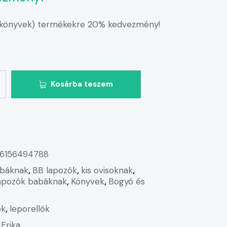
(könyvek) termékekre 20% kedvezmény!
Kosárba teszem
6156494788
báknak
,
BB lapozók
,
kis ovisoknak
,
lapozók babáknak
,
Könyvek
,
Bogyó és
ók
,
leporellók
 Erika