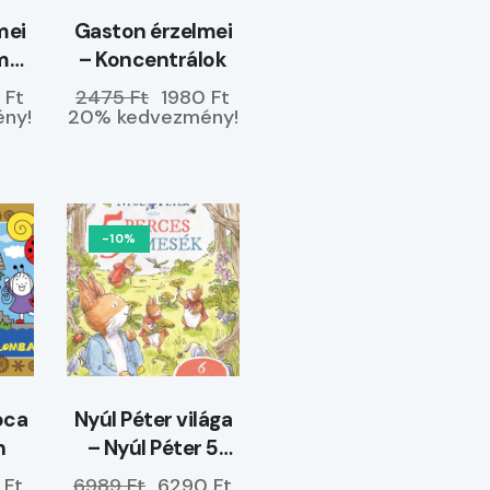
mei
Gaston érzelmei
m
– Koncentrálok
 Ft
2475 Ft
1980 Ft
ny!
20% kedvezmény!
-10%
óca
Nyúl Péter világa
n
– Nyúl Péter 5
perces mesék –
 Ft
6989 Ft
6290 Ft