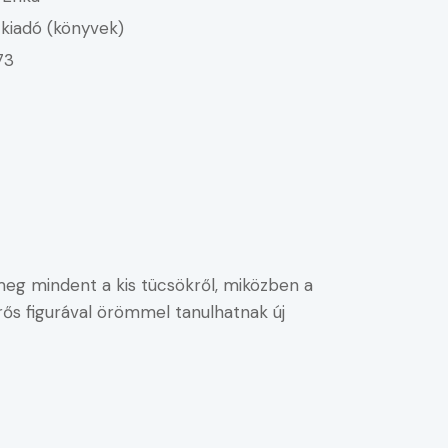
kiadó (könyvek)
73
k meg mindent a kis tücsökről, miközben a
rős figurával örömmel tanulhatnak új