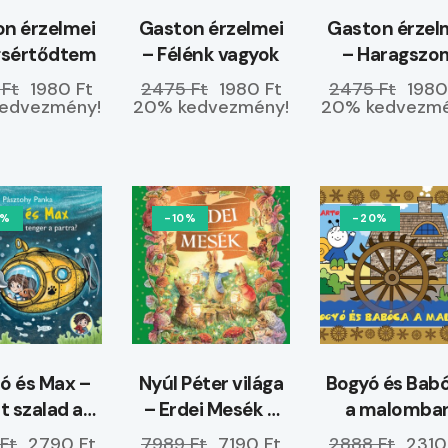
n érzelmei
Gaston érzelmei
Gaston érzel
gsértődtem
– Félénk vagyok
– Haragszo
magamra
 Ft
1980 Ft
2475 Ft
1980 Ft
2475 Ft
1980
edvezmény!
20% kedvezmény!
20% kedvezmé
0%
-10%
-20%
 és Max –
Nyúl Péter világa
Bogyó és Bab
t szalad a
– Erdei Mesék –
a malomba
r a partra?
ELŐRENDELHETŐ
Ft
2790 Ft
7989 Ft
7190 Ft
2888 Ft
2310