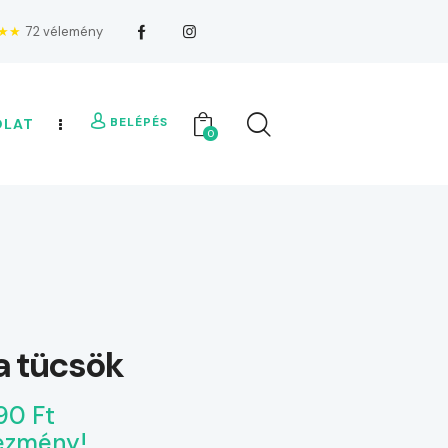
★★
72 vélemény
BELÉPÉS
OLAT
0
 a tücsök
90 Ft
ezmény!