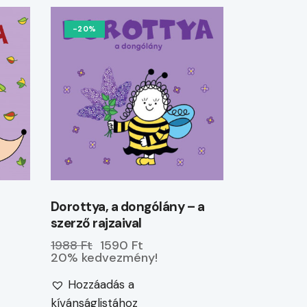
-20%
Dorottya, a dongólány – a
szerző rajzaival
1988 Ft
1590 Ft
20% kedvezmény!
Hozzáadás a
kívánságlistához