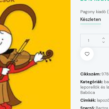
Pagony kiadó 
Készleten
Cikkszám:
978
Kategóriák:
ba
leporellók és 
Babóca
Címkék:
lapoz
Szerző:
Bartos