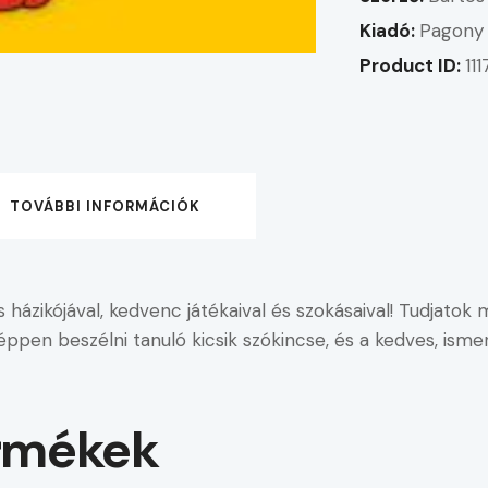
Kiadó:
Pagony 
Product ID:
111
TOVÁBBI INFORMÁCIÓK
is házikójával, kedvenc játékaival és szokásaival! Tudjato
éppen beszélni tanuló kicsik szókincse, és a kedves, isme
rmékek