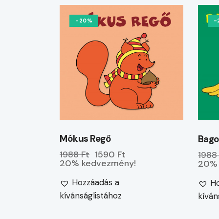
-20%
-
Mókus Regő
Bago
1988 Ft
1590 Ft
1988
20% kedvezmény!
20% 
Hozzáadás a
Ho
kívánságlistához
kíván