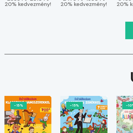
vagyok
20% kedvezmény!
20% kedvezmény!
20% k
-15%
-15%
-10