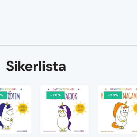
Sikerlista
0%
-20%
-20%