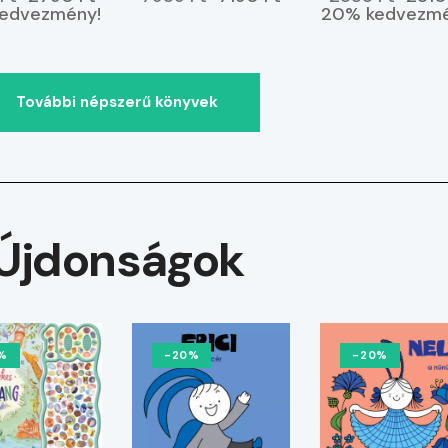
edvezmény!
20% kedvezmé
További népszerű könyvek
Újdonságok
%
-20%
-20%