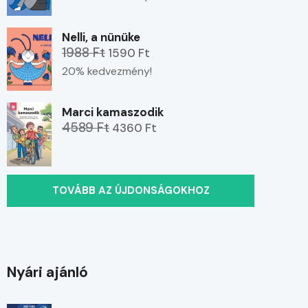
Nelli, a nünüke
1988 Ft
1590 Ft
20% kedvezmény!
Marci kamaszodik
4589 Ft
4360 Ft
TOVÁBB AZ ÚJDONSÁGOKHOZ
Nyári ajánló