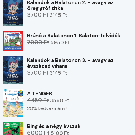
Kalandok a Balatonon 2. – avagy az
öreg gróf titka
3700 Ft
3145 Ft
Brúnó a Balatonon 1. Balaton-felvidék
7000 Ft
5950 Ft
Kalandok a Balatonon 3. – avagy az
évszázad vihara
3700 Ft
3145 Ft
A TENGER
4450 Ft
3560 Ft
20% kedvezmény!
Bing és a négy évszak
6000 Ft
5100 Ft