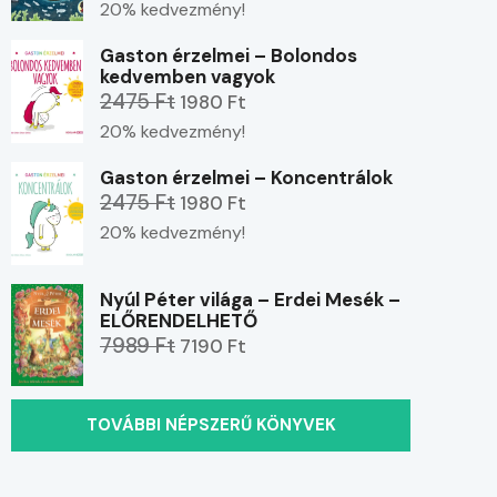
20% kedvezmény!
Gaston érzelmei – Bolondos
kedvemben vagyok
2475 Ft
1980 Ft
20% kedvezmény!
Gaston érzelmei – Koncentrálok
2475 Ft
1980 Ft
20% kedvezmény!
Nyúl Péter világa – Erdei Mesék –
ELŐRENDELHETŐ
7989 Ft
7190 Ft
TOVÁBBI NÉPSZERŰ KÖNYVEK