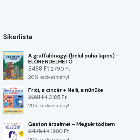
Sikerlista
A graffalónagyi (belül puha lapos) –
ELŐRENDELHETŐ
3488 Ft
2790 Ft
20% kedvezmény!
Frici, a cincér + Nelli, a nünüke
3981 Ft
3185 Ft
20% kedvezmény!
Gaston érzelmei – Megsértődtem
2475 Ft
1980 Ft
20% kedvezmény!