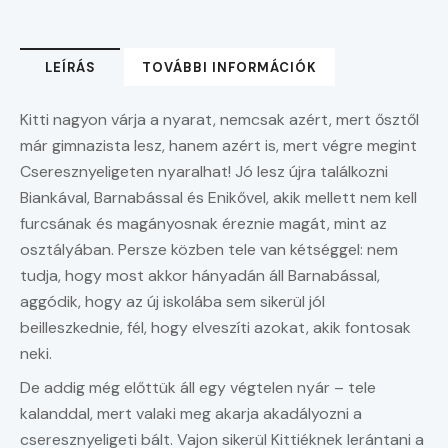
LEÍRÁS
TOVÁBBI INFORMÁCIÓK
Kitti nagyon várja a nyarat, nemcsak azért, mert ősztől
már gimnazista lesz, hanem azért is, mert végre megint
Cseresznyeligeten nyaralhat! Jó lesz újra találkozni
Biankával, Barnabással és Enikővel, akik mellett nem kell
furcsának és magányosnak éreznie magát, mint az
osztályában. Persze közben tele van kétséggel: nem
tudja, hogy most akkor hányadán áll Barnabással,
aggódik, hogy az új iskolába sem sikerül jól
beilleszkednie, fél, hogy elveszíti azokat, akik fontosak
neki.
De addig még előttük áll egy végtelen nyár – tele
kalanddal, mert valaki meg akarja akadályozni a
cseresznyeligeti bált. Vajon sikerül Kittiéknek lerántani a