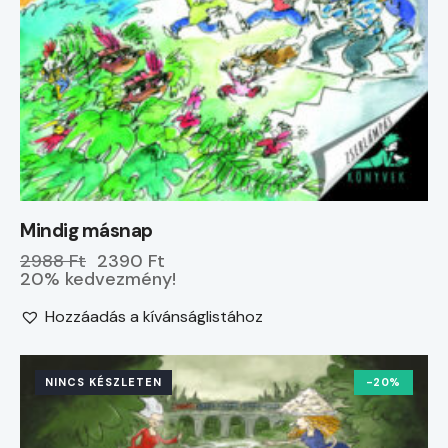
Mindig másnap
2988 Ft
2390 Ft
20% kedvezmény!
Hozzáadás a kívánságlistához
NINCS KÉSZLETEN
-20%