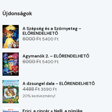
Újdonságok
A Szépség és a Szörnyeteg –
ELŐRENDELHETŐ
6000 Ft
5400 Ft
Agymanók 2. – ELŐRENDELHETŐ
6000 Ft
5400 Ft
A dzsungel dala – ELŐRENDELHETŐ
4488 Ft
3590 Ft
20% kedvezmény!
Frici, a cincér + Nelli, a nünüke