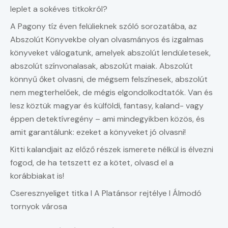
leplet a sokéves titkokról?
A Pagony tíz éven felülieknek szóló sorozatába, az
Abszolút Könyvekbe olyan olvasmányos és izgalmas
könyveket válogatunk, amelyek abszolút lendületesek,
abszolút színvonalasak, abszolút maiak. Abszolút
könnyű őket olvasni, de mégsem felszínesek, abszolút
nem megterhelőek, de mégis elgondolkodtatók. Van és
lesz köztük magyar és külföldi, fantasy, kaland- vagy
éppen detektívregény – ami mindegyikben közös, és
amit garantálunk: ezeket a könyveket jó olvasni!
Kitti kalandjait az előző részek ismerete nélkül is élvezni
fogod, de ha tetszett ez a kötet, olvasd el a
korábbiakat is!
Cseresznyeliget titka l A Platánsor rejtélye l Álmodó
tornyok városa