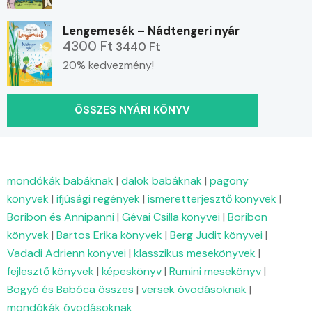
Lengemesék – Nádtengeri nyár
4300 Ft
3440 Ft
20% kedvezmény!
ÖSSZES NYÁRI KÖNYV
mondókák babáknak
|
dalok babáknak
|
pagony
könyvek
|
ifjúsági regények
|
ismeretterjesztő könyvek
|
Boribon és Annipanni
|
Gévai Csilla könyvei
|
Boribon
könyvek
|
Bartos Erika könyvek
|
Berg Judit könyvei
|
Vadadi Adrienn könyvei
|
klasszikus mesekönyvek
|
fejlesztő könyvek
|
képeskönyv
|
Rumini mesekönyv
|
Bogyó és Babóca összes
|
versek óvodásoknak
|
mondókák óvodásoknak