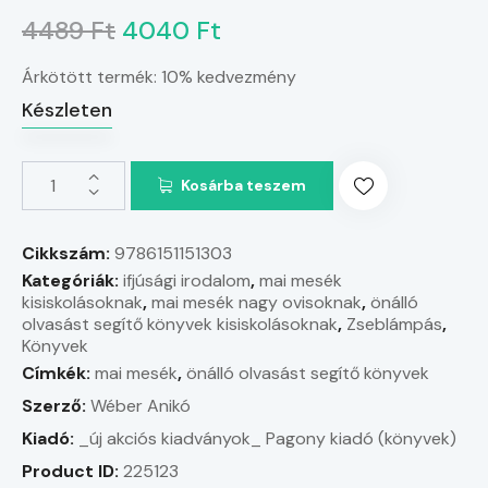
4489 Ft
4040 Ft
Árkötött termék: 10% kedvezmény
Készleten
Kosárba teszem
Cikkszám:
9786151151303
Kategóriák:
ifjúsági irodalom
,
mai mesék
kisiskolásoknak
,
mai mesék nagy ovisoknak
,
önálló
olvasást segítő könyvek kisiskolásoknak
,
Zseblámpás
,
Könyvek
Címkék:
mai mesék
,
önálló olvasást segítő könyvek
Szerző:
Wéber Anikó
Kiadó:
_új akciós kiadványok_
Pagony kiadó (könyvek)
Product ID:
225123