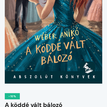
-10%
A köddé vált bálozó