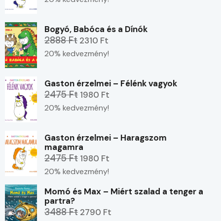
Bogyó, Babóca és a Dínók
2888 Ft
2310 Ft
20% kedvezmény!
Gaston érzelmei – Félénk vagyok
2475 Ft
1980 Ft
20% kedvezmény!
Gaston érzelmei – Haragszom
magamra
2475 Ft
1980 Ft
20% kedvezmény!
Momó és Max – Miért szalad a tenger a
partra?
3488 Ft
2790 Ft