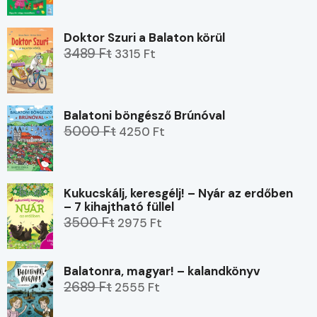
Doktor Szuri a Balaton körül
3489 Ft
3315 Ft
Balatoni böngésző Brúnóval
5000 Ft
4250 Ft
Kukucskálj, keresgélj! – Nyár az erdőben
– 7 kihajtható füllel
3500 Ft
2975 Ft
Balatonra, magyar! – kalandkönyv
2689 Ft
2555 Ft