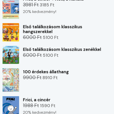
3981 Ft
3185 Ft
20% kedvezmény!
Első találkozásom klasszikus
hangszerekkel
6000 Ft
5100 Ft
Első találkozásom klasszikus zenékkel
6000 Ft
5100 Ft
100 érdekes állathang
9900 Ft
8910 Ft
Frici, a cincér
1988 Ft
1590 Ft
20% kedvezmény!