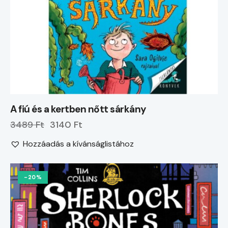
A fiú és a kertben nőtt sárkány
3489 Ft
3140 Ft
Hozzáadás a kívánságlistához
-20%