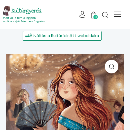
Kultúrgyerek
0
mert az a film a legjobb,
amit a saját fejedben forgatsz
Átváltás a Kultúrfelnőtt weboldalra