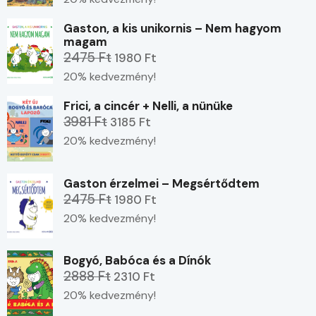
Gaston, a kis unikornis – Nem hagyom
magam
2475 Ft
1980 Ft
20% kedvezmény!
Frici, a cincér + Nelli, a nünüke
3981 Ft
3185 Ft
20% kedvezmény!
Gaston érzelmei – Megsértődtem
2475 Ft
1980 Ft
20% kedvezmény!
Bogyó, Babóca és a Dínók
2888 Ft
2310 Ft
20% kedvezmény!