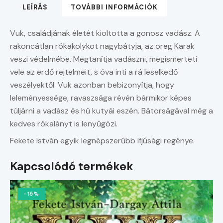
LEÍRÁS
TOVÁBBI INFORMÁCIÓK
Vuk, családjának életét kioltotta a gonosz vadász. A
rakoncátlan rókakölyköt nagybátyja, az öreg Karak
veszi védelmébe. Megtanítja vadászni, megismerteti
vele az erdő rejtelmeit, s óva inti a rá leselkedő
veszélyektől. Vuk azonban bebizonyítja, hogy
leleményessége, ravaszsága révén bármikor képes
túljárni a vadász és hű kutyái eszén. Bátorságával még a
kedves rókalányt is lenyűgözi.
Fekete István egyik legnépszerűbb ifjúsági regénye.
Kapcsolódó termékek
-15%