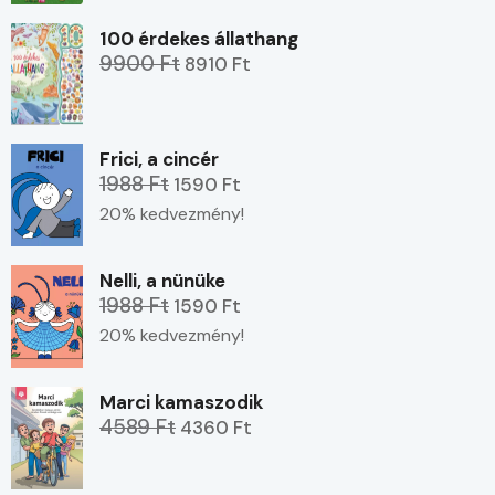
100 érdekes állathang
9900 Ft
8910 Ft
Frici, a cincér
1988 Ft
1590 Ft
20% kedvezmény!
Nelli, a nünüke
1988 Ft
1590 Ft
20% kedvezmény!
Marci kamaszodik
4589 Ft
4360 Ft