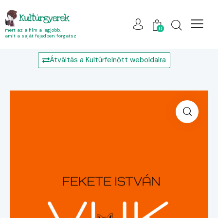
Kultúrgyerek
0
mert az a film a legjobb,
amit a saját fejedben forgatsz
Átváltás a Kultúrfelnőtt weboldalra