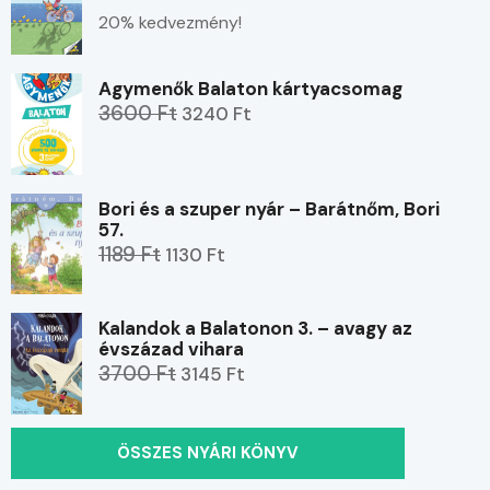
20% kedvezmény!
Agymenők Balaton kártyacsomag
3600 Ft
3240 Ft
Bori és a szuper nyár – Barátnőm, Bori
57.
1189 Ft
1130 Ft
Kalandok a Balatonon 3. – avagy az
évszázad vihara
3700 Ft
3145 Ft
ÖSSZES NYÁRI KÖNYV