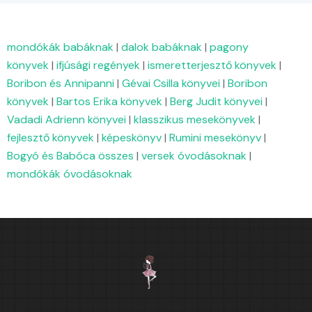
mondókák babáknak
|
dalok babáknak
|
pagony
könyvek
|
ifjúsági regények
|
ismeretterjesztő könyvek
|
Boribon és Annipanni
|
Gévai Csilla könyvei
|
Boribon
könyvek
|
Bartos Erika könyvek
|
Berg Judit könyvei
|
Vadadi Adrienn könyvei
|
klasszikus mesekönyvek
|
fejlesztő könyvek
|
képeskönyv
|
Rumini mesekönyv
|
Bogyó és Babóca összes
|
versek óvodásoknak
|
mondókák óvodásoknak