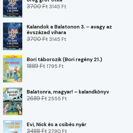
3700 Ft
3145 Ft
Kalandok a Balatonon 3. – avagy az
évszázad vihara
3700 Ft
3145 Ft
Bori táborozik (Bori regény 21.)
1889 Ft
1795 Ft
Balatonra, magyar! – kalandkönyv
2689 Ft
2555 Ft
Evi, Nick és a csibés nyár
3488 Ft
2790 Ft