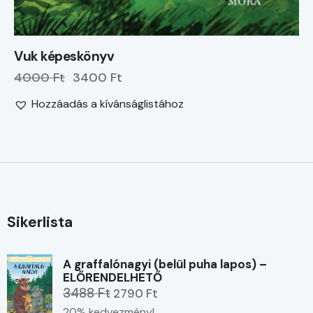
Vuk képeskönyv
4000 Ft
3400 Ft
Hozzáadás a kívánságlistához
Sikerlista
A graffalónagyi (belül puha lapos) –
ELŐRENDELHETŐ
3488 Ft
2790 Ft
20% kedvezmény!