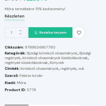
Móra termékekre 15% kedvezmény!
Készleten
Kosárba teszem
Cikkszám:
9789634867760
Kategóriák:
ifjúsági kötelező olvasmányok
,
ifjúsági
regények
,
kötelező olvasmányok kisiskolásoknak
,
regények kisiskolásoknak
,
Könyvek
Címkék:
kötelező olvasmányok
,
regények
,
vuk
Szerző:
Fekete István
Kiadó:
Móra
Product ID:
5778