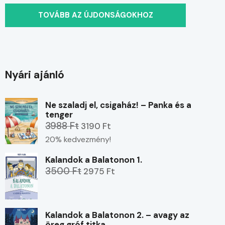
TOVÁBB AZ ÚJDONSÁGOKHOZ
Nyári ajánló
Ne szaladj el, csigaház! – Panka és a
tenger
3988 Ft
3190 Ft
20% kedvezmény!
Kalandok a Balatonon 1.
3500 Ft
2975 Ft
Kalandok a Balatonon 2. – avagy az
öreg gróf titka