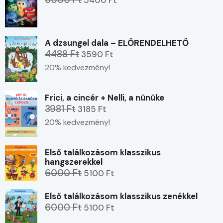
A dzsungel dala – ELŐRENDELHETŐ
4488 Ft
3590 Ft
20% kedvezmény!
Frici, a cincér + Nelli, a nünüke
3981 Ft
3185 Ft
20% kedvezmény!
Első találkozásom klasszikus
hangszerekkel
6000 Ft
5100 Ft
Első találkozásom klasszikus zenékkel
6000 Ft
5100 Ft