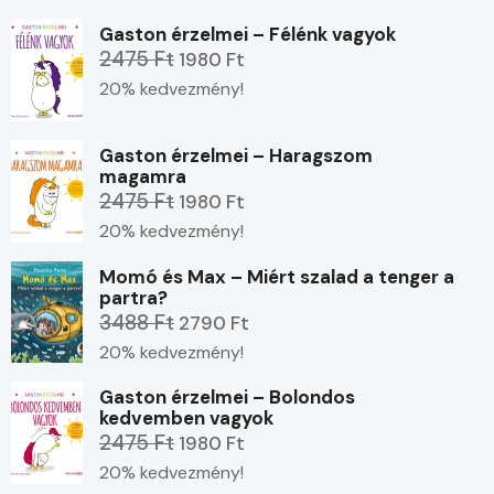
Gaston érzelmei – Félénk vagyok
2475 Ft
1980 Ft
20% kedvezmény!
Gaston érzelmei – Haragszom
magamra
2475 Ft
1980 Ft
20% kedvezmény!
Momó és Max – Miért szalad a tenger a
partra?
3488 Ft
2790 Ft
20% kedvezmény!
Gaston érzelmei – Bolondos
kedvemben vagyok
2475 Ft
1980 Ft
20% kedvezmény!