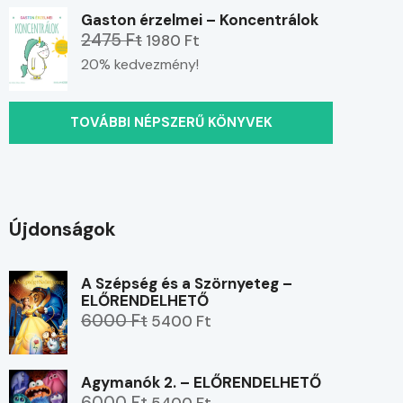
Gaston érzelmei – Koncentrálok
2475 Ft
1980 Ft
20% kedvezmény!
TOVÁBBI NÉPSZERŰ KÖNYVEK
Újdonságok
A Szépség és a Szörnyeteg –
ELŐRENDELHETŐ
6000 Ft
5400 Ft
Agymanók 2. – ELŐRENDELHETŐ
6000 Ft
5400 Ft